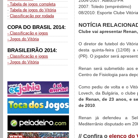
2004-2007: Atlético-PR
- Tabela de jogos completa
2007: Toledo (empréstimo)
-
Tabela de jogos do Vitória
08/2010: Esporte Clube Vitóri
-
Classificação por rodada
NOTÍCIA RELACIONA
COPA DO BRASIL 2014:
Clube vai apresentar Renan, 
- Classificação e jogos
- Jogos do Vitória
O diretor de futebol do Vitória
BRASILEIRÃO 2014:
desta quinta-feira (12/08) a
(PR). O jogador será apresent
- Classificação e jogos
- Jogos do Vitória
Renan será submetido aos e
Centro de Fisiologia para depo
Como pediu de volta e o Vitóri
Lovech, da Bulgária, o club
de Renan, de 23 anos, e s
de 2010
.
Renan já defendeu a Sele
Mediterrânio disputado em 20
// Confira o
elenco do 