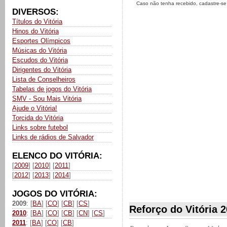
Caso não tenha recebido, cadastre-s
DIVERSOS:
Títulos do Vitória
Hinos do Vitória
Esportes Olímpicos
Músicas do Vitória
Escudos do Vitória
Dirigentes do Vitória
Lista de Conselheiros
Tabelas de jogos do Vitória
SMV - Sou Mais Vitória
Ajude o Vitória!
Torcida do Vitória
Links sobre futebol
Links de rádios de Salvador
ELENCO DO VITÓRIA:
[
2009
] [
2010
] [
2011
]
[
2012
] [
2013
] [
2014
]
JOGOS DO VITÓRIA:
2009
: [
BA
] [
CO
] [
CB
] [
CS
]
Reforço do Vitória 
2010
: [
BA
] [
CO
] [
CB
] [
CN
] [
CS
]
2011
: [
BA
] [
CO
] [
CB
]