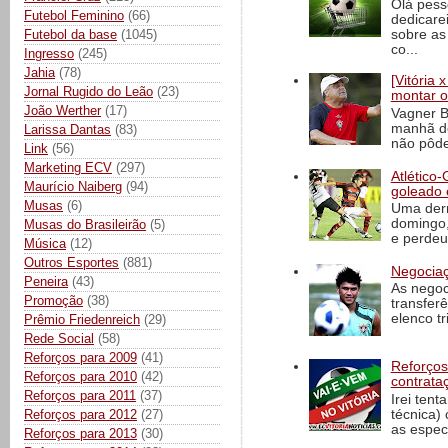
Olá pess
Futebol Feminino
(66)
dedicare
sobre as
Futebol da base
(1045)
co...
Ingresso
(245)
Jahia
(78)
[Vitória
Jornal Rugido do Leão
(23)
montar o
João Werther
(17)
Vagner B
manhã de
Larissa Dantas
(83)
não pôde
Link
(56)
Marketing ECV
(297)
Atlético-
Maurício Naiberg
(94)
goleado 
Musas
(6)
Uma derr
domingo,
Musas do Brasileirão
(5)
e perdeu 
Música
(12)
Outros Esportes
(881)
Negociaç
Peneira
(43)
As negoc
Promoção
(38)
transfer
elenco t
Prêmio Friedenreich
(29)
Rede Social
(58)
Reforços para 2009
(41)
Reforços
Reforços para 2010
(42)
contrata
Reforços para 2011
(37)
Irei tent
técnica)
Reforços para 2012
(27)
as espec
Reforços para 2013
(30)