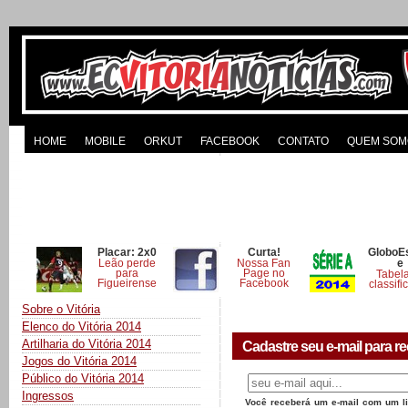
HOME
MOBILE
ORKUT
FACEBOOK
CONTATO
QUEM SOM
Placar: 2x0
Curta!
GloboE
Leão perde
Nossa Fan
e
para
Page no
Tabel
Figueirense
Facebook
classifi
Sobre o Vitória
Elenco do Vitória 2014
Artilharia do Vitória 2014
Cadastre seu e-mail para re
Jogos do Vitória 2014
Público do Vitória 2014
Ingressos
Você receberá um e-mail com um lin