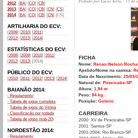
Postado por
Lucas Serra
- 13 de 
2012
: [
BA
] [
CO
] [
CB
]
2013
: [
BA
] [
CO
] [
CB
] [
CN
] [
CS
]
2014
: [
BA
] [
CO
] [
CB
] [
CN
] [CS]
ARTILHARIA DO ECV:
[
2009
] [
2010
] [
2011
]
[
2012
] [
2013
] [
2014
]
ESTATÍSTICAS DO ECV:
[
2008
] [
2009
] [
2010
] [
2011
]
FICHA
[
2012
] [
2013
] [2014]
Nome:
Renan Nelson Rocha
Apelido/Nome na camisa:
R
PÚBLICO DO ECV:
Data de Nascimento:
25/03/
[
2010
] [
2011
] [
2012
] [
2013
] [
2014
]
Natural de:
Piracicaba-SP
Altura:
1,94 m
BAIANÃO 2014:
Peso:
84 kg
- Regulamento
Posição:
Goleiro
- Tabela de jogos completa
-
Tabela de jogos do Vitória
CARREIRA
- Classificação por rodada
- Tabela de jogos (sub-20)
2000: XV de Piracicaba-SP
2001: Santos-SP
NORDESTÃO 2014:
2001-2004: Rio Branco-SP
- Regulamento