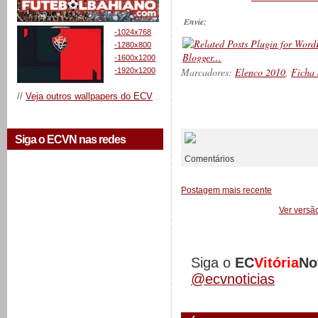
Envie:
-1024x768
-1280x800
-1600x1200
Marcadores:
Elenco 2010
,
Ficha 
-1920x1200
//
Veja outros wallpapers do ECV
__________
Siga o ECVN nas redes
Comentários
Postagem mais recente
Ver versã
Siga o
EC
Vitória
No
@ecvnoticias