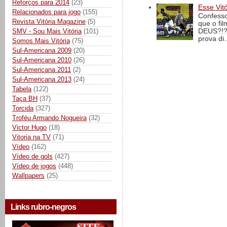
Reforços para 2014
(23)
Esse Vit
Relacionados para jogo
(155)
Confesso
Revista Vitória Magazine
(5)
que o fi
SMV - Sou Mais Vitória
(101)
DEUS?!?!
prova di..
Somos Mais Vitória
(75)
Sul-Americana 2009
(20)
Sul-Americana 2010
(26)
Sul-Americana 2011
(2)
Sul-Americana 2013
(24)
Tabela
(122)
Taça BH
(37)
Torcida
(327)
Troféu Armando Nogueira
(32)
Victor Hugo
(18)
Vitoria na TV
(71)
Vídeo
(162)
Vídeo de gols
(427)
Vídeo de jogos
(448)
Wallpapers
(25)
Links rubro-negros