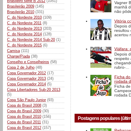
Brasileiro série B 2012
(1051)
Vagner B
Brasileirão 2009
(145)
manhã de
não pôde
Brasileirão 2010
(331)
C. do Nordeste 2010
(109)
Vitória c
C. do Nordeste 2011
(8)
Depois d
C. do Nordeste 2013
(203)
resultou 
C. do Nordeste 2014
(128)
acertou n
C. do Nordeste 2014 Sub-20
(1)
C. do Nordeste 2015
(6)
Viáfara: 
Camisa
(111)
Depois d
Charge/Piada
(38)
respeito 
Conselho e Conselheiros
(58)
chegando 
rubro-...
Copa 2 de Julho
(48)
Copa Governador 2012
(17)
Ficha do 
Copa Governador 2013
(24)
rodada 
Copa Governador 2014
(5)
Ficha de 
Copa Libertadores Sub-20 2013
Campeona
(5)
rodada D
Copa São Paulo Junior
(93)
Copa do Brasil 2008
(3)
Copa do Brasil 2009
(30)
Copa do Brasil 2010
(156)
Postagens populares (últim
Copa do Brasil 2011
(31)
Copa do Brasil 2012
(157)
Reforços