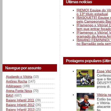
Últimas notícias
[REMO] Equipe do Vitó
o 13º título estadual
[BASQUETE] Equipe mas
pelo Campeonato Ba
[Flamengo x Vitória] 
tem que entrar focad
[Flamengo x Vitória] 
gramado da Arena Am
[BAIANO FEMININO] Vi
no Barradão pela semi
Postagens populares (últi
Navegue por assunto
Esse Vit
Confesso
Ajudando o Vitória
(10)
que o fi
Antônio Rocha
(147)
DEUS?!?!
Arbitragem
(189)
prova di..
Arena Fonte Nova
(70)
Vitória n
BAVI
(687)
Estão ba
Baiano Infantil 2011
(29)
o Vitóri
Baiano Infantil 2012
(26)
atacante
Baiano Infantil 2013
(25)
fin...