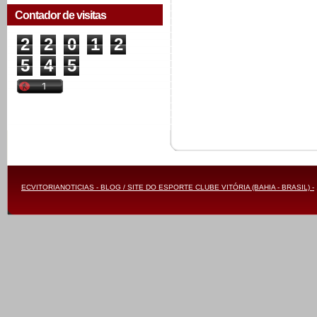
Contador de visitas
2
2
0
1
2
5
4
5
ECVITORIANOTICIAS - BLOG / SITE DO ESPORTE CLUBE VITÓRIA (BAHIA - BRASIL) -