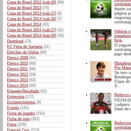
Copa do Brasil 2012 (sub-20)
(84)
contrata
Copa do Brasil 2013
(70)
Assim co
Copa do Brasil 2013 (sub-17)
(6)
página p
negociaç
Copa do Brasil 2013 (sub-20)
(7)
contrataç
Copa do Brasil 2014
(43)
Copa do Brasil 2014 (sub-17)
(11)
[Vitória
Copa do Brasil 2014 (sub-20)
(35)
jogadore
fora.
Download
(13)
O zaguei
EC Feira de Santana
(11)
contrata
Eleições do Vitória
(64)
jogo dest
Elenco 2009
(64)
[Botafogo
Elenco 2010
(60)
Por Maur
Elenco 2011
(66)
Se tem u
Elenco 2012
(59)
Botafogo
Elenco 2013
(63)
Copa do 
Elenco 2014
(60)
S...
Enquete-Resultado
(61)
Reforço 
Entrevista
(172)
FICHA D
Esclarecimentos
(9)
Ludgero 
Evento
(141)
Data de 
Ficha de jogador
(215)
Ficha de jogo
(352)
Reforços
Fotos
(226)
contrata
Franciel Cruz
(213)