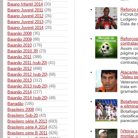
Baiano Infantil 2014
(20)
Reforço 
Baiano Juvenil 2011
(28)
FICHA D
Baiano Juvenil 2012
(26)
Ludgero 
Baiano Juvenil 2013
(25)
Data de 
Baiano Juvenil 2014
(20)
Baianão 2008
(35)
Reforços
Baianão 2009
(88)
contrata
Baianão 2010
(176)
Assim co
Baianão 2010 JR
(23)
página p
Baianão 2011
(388)
negociaç
contrataç
Baianão 2011 (sub-20)
(41)
Baianão 2012
(498)
Atacante
Baianão 2012 (sub-20)
(68)
"Valeu p
Baianão 2013
(312)
Veterano
Baianão 2013 (sub-20)
(49)
trata em
gramado 
Baianão 2014
(227)
Baianão 2014 (sub-20)
(48)
Botafogo 
Barradão
(195)
e elimin
Brasileiro 2008
(56)
Botafogo
Brasileiro Sub-20
(43)
classific
pareciam
Brasileiro série A 2013
(693)
Brasileiro série A 2014
(615)
[Vitória
Brasileiro série B 2011
(926)
montar o