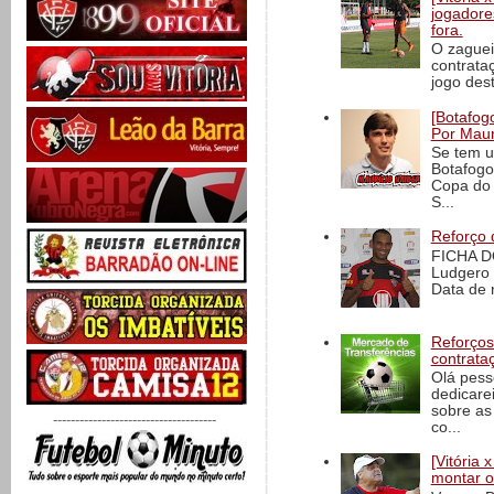
jogadore
fora.
O zaguei
contrata
jogo dest
[Botafogo
Por Maur
Se tem u
Botafogo
Copa do 
S...
Reforço 
FICHA D
Ludgero 
Data de 
Reforços
contrata
Olá pess
dedicare
sobre as
-------------------------------------
co...
[Vitória
montar o