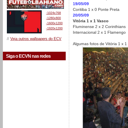
19/05/09
Coritiba 1 x 0 Ponte Preta
-1024x768
20/05/09
-1280x800
Vitória 1 x 1 Vasco
-1600x1200
Fluminense 2 x 2 Corinthians
-1920x1200
Internacional 2 x 1 Flamengo
//
Veja outros wallpapers do ECV
Algumas fotos de Vitória 1 x 1
Siga o ECVN nas redes