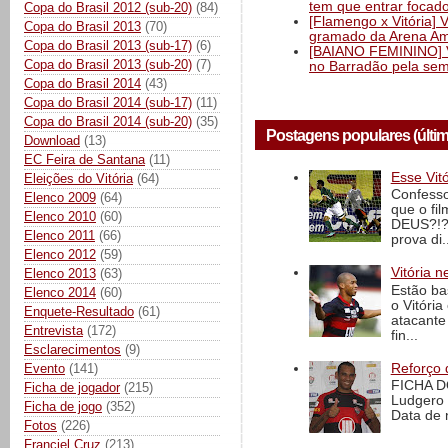
tem que entrar focad
Copa do Brasil 2012 (sub-20)
(84)
[Flamengo x Vitória] 
Copa do Brasil 2013
(70)
gramado da Arena Am
Copa do Brasil 2013 (sub-17)
(6)
[BAIANO FEMININO] Vi
Copa do Brasil 2013 (sub-20)
(7)
no Barradão pela semi
Copa do Brasil 2014
(43)
Copa do Brasil 2014 (sub-17)
(11)
Copa do Brasil 2014 (sub-20)
(35)
Postagens populares (últi
Download
(13)
EC Feira de Santana
(11)
Esse Vit
Eleições do Vitória
(64)
Confesso
Elenco 2009
(64)
que o fi
Elenco 2010
(60)
DEUS?!?!
Elenco 2011
(66)
prova di..
Elenco 2012
(59)
Vitória n
Elenco 2013
(63)
Estão ba
Elenco 2014
(60)
o Vitóri
Enquete-Resultado
(61)
atacante
Entrevista
(172)
fin...
Esclarecimentos
(9)
Reforço 
Evento
(141)
FICHA D
Ficha de jogador
(215)
Ludgero 
Ficha de jogo
(352)
Data de 
Fotos
(226)
Franciel Cruz
(213)