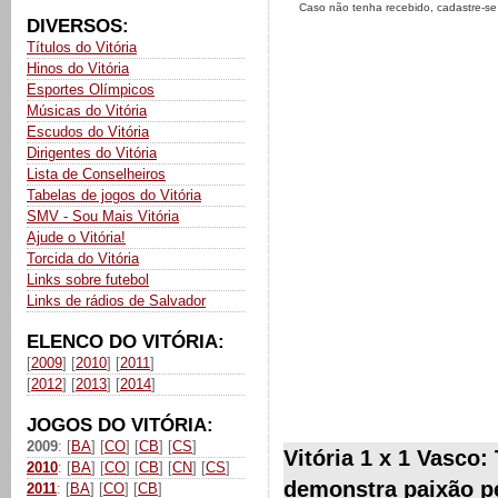
Caso não tenha recebido, cadastre-s
DIVERSOS:
Títulos do Vitória
Hinos do Vitória
Esportes Olímpicos
Músicas do Vitória
Escudos do Vitória
Dirigentes do Vitória
Lista de Conselheiros
Tabelas de jogos do Vitória
SMV - Sou Mais Vitória
Ajude o Vitória!
Torcida do Vitória
Links sobre futebol
Links de rádios de Salvador
ELENCO DO VITÓRIA:
[
2009
] [
2010
] [
2011
]
[
2012
] [
2013
] [
2014
]
JOGOS DO VITÓRIA:
2009
: [
BA
] [
CO
] [
CB
] [
CS
]
Vitória 1 x 1 Vasco:
2010
: [
BA
] [
CO
] [
CB
] [
CN
] [
CS
]
demonstra paixão p
2011
: [
BA
] [
CO
] [
CB
]