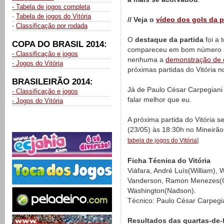
- Tabela de jogos completa
-
Tabela de jogos do Vitória
// Veja o
vídeo dos gols da pa
-
Classificação por rodada
O
destaque da partida
foi a 
COPA DO BRASIL 2014:
compareceu em bom número ap
- Classificação e jogos
nenhuma a
demonstração de c
- Jogos do Vitória
próximas partidas do Vitória no
BRASILEIRÃO 2014:
Já de Paulo César Carpegian
- Classificação e jogos
falar melhor que eu.
- Jogos do Vitória
A próxima partida do Vitória 
(23/05) às 18:30h no Mineirão
tabela de jogos do Vitória
]
Ficha Técnica do Vitória
Viáfara, André Luís(William), 
Vanderson, Ramon Menezes(Car
Washington(Nadson).
Técnico: Paulo César Carpegi
Resultados das quartas-de-f