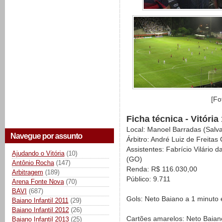
[Fo
Ficha técnica - Vitória
Local: Manoel Barradas (Salv
Navegue por assunto
Árbitro: André Luiz de Freitas
Assistentes: Fabrício Vilário 
Ajudando o Vitória
(10)
(GO)
Antônio Rocha
(147)
Renda: R$ 116.030,00
Arbitragem
(189)
Público: 9.711
Arena Fonte Nova
(70)
BAVI
(687)
Gols: Neto Baiano a 1 minuto 
Baiano Infantil 2011
(29)
Baiano Infantil 2012
(26)
Cartões amarelos: Neto Baiano,
Baiano Infantil 2013
(25)