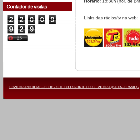
Horário
: 18:30h (hor. de Bra
Contador de visitas
2
2
0
0
9
Links das rádios/tv na web:
9
2
9
ECVITORIANOTICIAS - BLOG / SITE DO ESPORTE CLUBE VITÓRIA (BAHIA - BRASIL) -