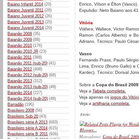
Enrico, Vílson e Élton (Vasco).
Baiano Infantil 2014
(20)
Baiano Juvenil 2011
(28)
Expulsão: Neto Baiano aos 41
Baiano Juvenil 2012
(26)
Baiano Juvenil 2013
(25)
Vitória
Baiano Juvenil 2014
(20)
Viáfara; Wallace, Victor Ramos
Baianão 2008
(35)
Ramon (Carlos Alberto) e Bo
Baianão 2009
(88)
Adriano. Técnico: Paulo César
Baianão 2010
(176)
Baianão 2010 JR
(23)
Vasco
Baianão 2011
(388)
Fernando Prass; Paulo Sérgio,
Baianão 2011 (sub-20)
(41)
Lima, Enrico (Bruno Gallo) e 
Baianão 2012
(498)
Kardec). Técnico: Dorival Júni
Baianão 2012 (sub-20)
(68)
Baianão 2013
(312)
Sobre a
Copa do Brasil 2009
Baianão 2013 (sub-20)
(49)
Veja a
Tabela completa.
Baianão 2014
(227)
Veja apenas os
jogos do Vitóri
Baianão 2014 (sub-20)
(48)
Veja a
artilharia completa.
Barradão
(195)
Brasileiro 2008
(56)
Envie:
Brasileiro Sub-20
(43)
Brasileiro série A 2013
(693)
Brasileiro série A 2014
(615)
Brasileiro série B 2011
(926)
Marcadores:
Copa do Brasil 200