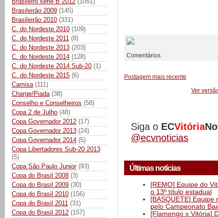
Brasileiro série B 2012
(1051)
Brasileirão 2009
(145)
Brasileirão 2010
(331)
__________
C. do Nordeste 2010
(109)
C. do Nordeste 2011
(8)
C. do Nordeste 2013
(203)
Comentários
C. do Nordeste 2014
(128)
C. do Nordeste 2014 Sub-20
(1)
C. do Nordeste 2015
(6)
Postagem mais recente
Camisa
(111)
Ver versã
Charge/Piada
(38)
Conselho e Conselheiros
(58)
Copa 2 de Julho
(48)
Copa Governador 2012
(17)
Siga o
EC
Vitória
No
Copa Governador 2013
(24)
@ecvnoticias
Copa Governador 2014
(5)
Copa Libertadores Sub-20 2013
(5)
Copa São Paulo Junior
(93)
Últimas notícias
Copa do Brasil 2008
(3)
[REMO] Equipe do Vitó
Copa do Brasil 2009
(30)
o 13º título estadual
Copa do Brasil 2010
(156)
[BASQUETE] Equipe mas
Copa do Brasil 2011
(31)
pelo Campeonato Ba
Copa do Brasil 2012
(157)
[Flamengo x Vitória] 