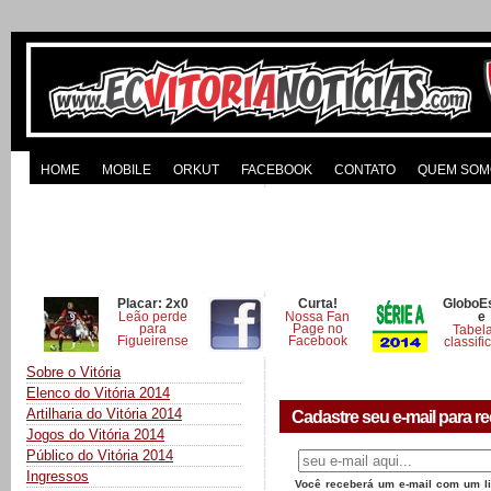
HOME
MOBILE
ORKUT
FACEBOOK
CONTATO
QUEM SOM
Placar: 2x0
Curta!
GloboE
Leão perde
Nossa Fan
e
para
Page no
Tabel
Figueirense
Facebook
classifi
Sobre o Vitória
Elenco do Vitória 2014
Artilharia do Vitória 2014
Cadastre seu e-mail para re
Jogos do Vitória 2014
Público do Vitória 2014
Ingressos
Você receberá um e-mail com um lin