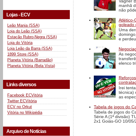
Vagner B
manhã de
não pôde
Lojas - ECV
Atlético-
goleado 
Leão Mania (SSA)
Uma derr
Loja do Leão (SSA)
domingo,
Estação Rubro-Negra (SSA)
e perdeu 
Loja do Vitória
Loja Leão da Barra (SSA)
Negociaç
1899 Store (SSA)
As negoc
transfer
Planeta Vitória (Barradão)
elenco t
Planeta Vitória (Bela Vista)
Reforços
contrata
Links diversos
Irei tent
técnica)
Facebook ECVitória
as espec
Twitter ECVitória
ECV no Orkut
Tabela de jogos do Ca
Tabela de jogos do C
Vitória no Wikipédia
Série A (1ª divisão) 
2x1 Goiás-GO 10/05/2
Arquivo de Notícias