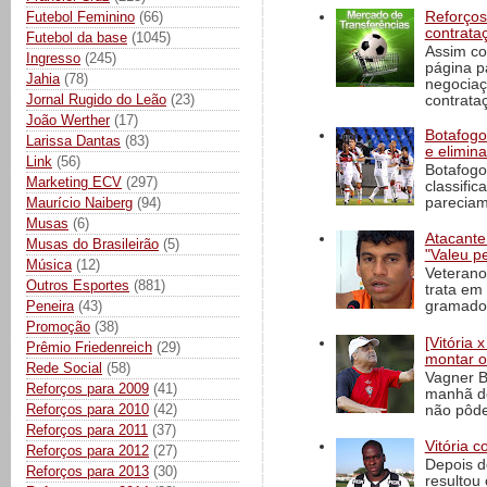
Futebol Feminino
(66)
Reforços
contrata
Futebol da base
(1045)
Assim co
Ingresso
(245)
página p
Jahia
(78)
negociaç
Jornal Rugido do Leão
(23)
contrataç
João Werther
(17)
Botafogo 
Larissa Dantas
(83)
e elimin
Link
(56)
Botafogo
Marketing ECV
(297)
classific
Maurício Naiberg
(94)
pareciam
Musas
(6)
Atacante
Musas do Brasileirão
(5)
"Valeu p
Música
(12)
Veterano
Outros Esportes
(881)
trata em
Peneira
(43)
gramado 
Promoção
(38)
[Vitória
Prêmio Friedenreich
(29)
montar o
Rede Social
(58)
Vagner B
Reforços para 2009
(41)
manhã de
Reforços para 2010
(42)
não pôde
Reforços para 2011
(37)
Vitória c
Reforços para 2012
(27)
Depois d
Reforços para 2013
(30)
resultou 