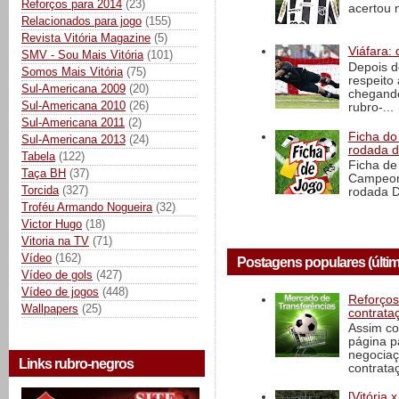
Reforços para 2014
(23)
acertou n
Relacionados para jogo
(155)
Revista Vitória Magazine
(5)
Viáfara: 
SMV - Sou Mais Vitória
(101)
Depois d
Somos Mais Vitória
(75)
respeito 
Sul-Americana 2009
(20)
chegando 
Sul-Americana 2010
(26)
rubro-...
Sul-Americana 2011
(2)
Ficha do 
Sul-Americana 2013
(24)
rodada 
Tabela
(122)
Ficha de 
Taça BH
(37)
Campeona
Torcida
(327)
rodada D
Troféu Armando Nogueira
(32)
Victor Hugo
(18)
Vitoria na TV
(71)
Vídeo
(162)
Postagens populares (últim
Vídeo de gols
(427)
Vídeo de jogos
(448)
Reforços
Wallpapers
(25)
contrata
Assim co
página p
negociaç
Links rubro-negros
contrataç
[Vitória