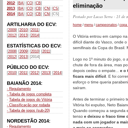
2012
: [
BA
] [
CO
] [
CB
]
eliminação
2013
: [
BA
] [
CO
] [
CB
] [
CN
] [
CS
]
2014
: [
BA
] [
CO
] [
CB
] [
CN
] [CS]
Postado por
Lucas Serra
- 21 de 
ARTILHARIA DO ECV:
home
/
menu
/
campeonatos
/
copa 
[
2009
] [
2010
] [
2011
]
[
2012
] [
2013
] [
2014
]
O Vitória entrou em campo na
difícil diante do Vasco, onde o
ESTATÍSTICAS DO ECV:
semifinais da Copa do Brasil.
[
2008
] [
2009
] [
2010
] [
2011
]
[
2012
] [
2013
] [2014]
Logo no 1º minuto do jogo, o a
chute de fora da área, mas po
PÚBLICO DO ECV:
depois cedeu o empate...
e o 
[
2010
] [
2011
] [
2012
] [
2013
] [
2014
]
ficara mais difícil
. E foi corr
esforço o time queria parabeni
BAIANÃO 2014:
saíram.
- Regulamento
- Tabela de jogos completa
Antes de terminar o primeiro
-
Tabela de jogos do Vitória
Vitória foi expulso, Neto Bai
- Classificação por rodada
- Tabela de jogos (sub-20)
Quando começou a segunda eta
tenso
e deixou o fraco time 
NORDESTÃO 2014:
nada com um jogador a mais
- Regulamento
a mais se acorvadou
.