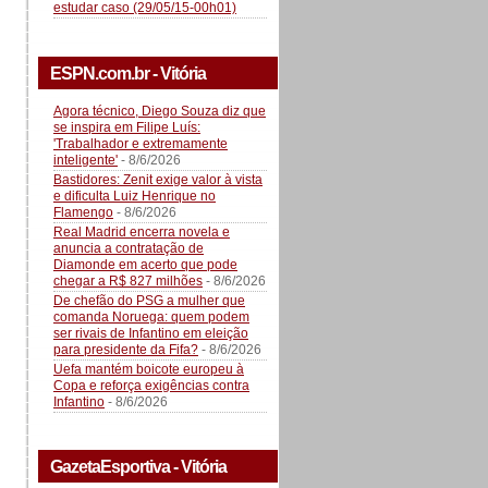
estudar caso (29/05/15-00h01)
ESPN.com.br - Vitória
Agora técnico, Diego Souza diz que
se inspira em Filipe Luís:
'Trabalhador e extremamente
inteligente'
- 8/6/2026
Bastidores: Zenit exige valor à vista
e dificulta Luiz Henrique no
Flamengo
- 8/6/2026
Real Madrid encerra novela e
anuncia a contratação de
Diamonde em acerto que pode
chegar a R$ 827 milhões
- 8/6/2026
De chefão do PSG a mulher que
comanda Noruega: quem podem
ser rivais de Infantino em eleição
para presidente da Fifa?
- 8/6/2026
Uefa mantém boicote europeu à
Copa e reforça exigências contra
Infantino
- 8/6/2026
GazetaEsportiva - Vitória