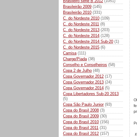
Brasileiro série B 2012
(1051)
Brasileirão 2009
(145)
Brasileirão 2010
(331)
C. do Nordeste 2010
(109)
C. do Nordeste 2011
(8)
C. do Nordeste 2013
(203)
C. do Nordeste 2014
(128)
C. do Nordeste 2014 Sub-20
(1)
C. do Nordeste 2015
(6)
Camisa
(111)
Charge/Piada
(38)
Conselho e Conselheiros
(58)
Copa 2 de Julho
(48)
Copa Governador 2012
(17)
Copa Governador 2013
(24)
Copa Governador 2014
(5)
Copa Libertadores Sub-20 2013
(5)
O
Copa São Paulo Junior
(93)
f
Copa do Brasil 2008
(3)
p
Copa do Brasil 2009
(30)
Copa do Brasil 2010
(156)
P
Copa do Brasil 2011
(31)
Copa do Brasil 2012
(157)
E