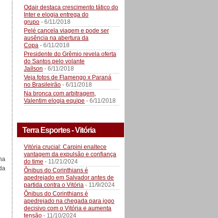
Odair destaca crescimento tático do
Inter e elogia entrega do
grupo
- 6/11/2018
Pelé cancela viagem e pode ser
ausência na abertura da
Copa
- 6/11/2018
Presidente do Grêmio revela oferta
do Santos pelo volante
Jaílson
- 6/11/2018
Veja fotos de Flamengo x Paraná
no Brasileirão
- 6/11/2018
Na bronca com arbitragem,
Valentim elogia equipe
- 6/11/2018
Terra Esportes - Vitória
Vitória crucial: Carpini enaltece
vantagem da expulsão e confiança
na
do time
- 11/21/2024
da
Ônibus do Corinthians é
apedrejado em Salvador antes de
partida contra o Vitória
- 11/9/2024
Ônibus do Corinthians é
apedrejado na chegada para jogo
decisivo com o Vitória e aumenta
tensão
- 11/10/2024