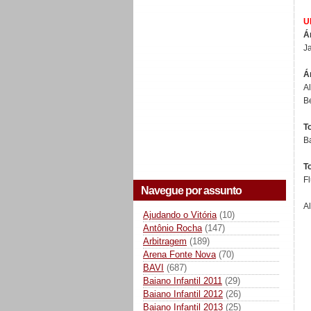
U
Á
J
Á
A
Be
T
Ba
To
F
Navegue por assunto
A
Ajudando o Vitória
(10)
Antônio Rocha
(147)
Arbitragem
(189)
Arena Fonte Nova
(70)
BAVI
(687)
Baiano Infantil 2011
(29)
Baiano Infantil 2012
(26)
Baiano Infantil 2013
(25)