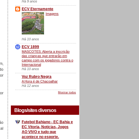
Há 9 anos
ECV Eternamente
Imagens
Há 10 anos
ECV 1899
MASCOTES: Aberta a inscrição
das crianças que entrarão em
campo com os jogadores contra o
m,
Internacional
Há 10 anos
ado
or
Voz Rubro Negra
A Hora é de Chacoalhar
Há 12 anos
Mostrar todos
ior
Blogs/sites diversos
Futebol Bahiano - EC Bahia e
ão
EC Vitoria, Noticias, Jogos
nal
AO VIVO e tudo que
acontece no esporte.