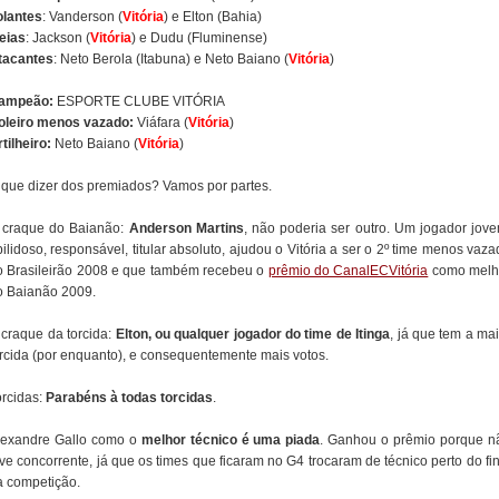
olantes
: Vanderson (
Vitória
) e Elton (Bahia)
eias
: Jackson (
Vitória
) e Dudu (Fluminense)
tacantes
: Neto Berola (Itabuna) e Neto Baiano (
Vitória
)
ampeão:
ESPORTE CLUBE VITÓRIA
oleiro menos vazado:
Viáfara (
Vitória
)
tilheiro:
Neto Baiano (
Vitória
)
 que dizer dos premiados? Vamos por partes.
 craque do Baianão:
Anderson Martins
, não poderia ser outro. Um jogador jove
ilidoso, responsável, titular absoluto, ajudou o Vitória a ser o 2º time menos vaz
o Brasileirão 2008 e que também recebeu o
prêmio do CanalECVitória
como melh
o Baianão 2009.
 craque da torcida:
Elton, ou qualquer jogador do time de Itinga
, já que tem a ma
orcida (por enquanto), e consequentemente mais votos.
orcidas:
Parabéns à todas torcidas
.
lexandre Gallo como o
melhor técnico é uma piada
. Ganhou o prêmio porque n
ve concorrente, já que os times que ficaram no G4 trocaram de técnico perto do fi
a competição.