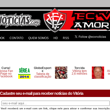
OOK
CONTATO
QUEM SOMOS
HD
RSS
Curta!
GloboEsport
Torcida
Nossa Fan
e
Vitória tem
Al
Page no
2,6 milhões
s
Tabela de
Facebook
classificação
Cadastre seu e-mail para receber notícias do Vitória
Você receberá um e-mail com um link, clique nele para ativar e confirmar sua inscrição