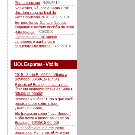
Pernambucano
- 4/29/2010
Nos Aflitos, Náutico e Santa Cruz
decidem vaga na final do
Pernambucano 2010
- 4/28/2010
Em jogo tenso, Santa e Náutico
empatam e deixam decisão da semi
para quarta
- 4/25/2010
‘Homem do futuro’ aponta
campeões e ganha fãs e
seguidores na internet
- 4/25/2010
UOL Esportes - Vitória
2015 - Série B - 05/09 - Vitória x
Botafogo (05/09/15-16h54)
É decisão! Botafogo encara vice-
líder em momento-chave da Série B
(05/09/15-06h00)
Botafogo x Vitória. Tudo o que você
precisa saber sobre o jogo
(30/05/15-06h00)
Ele fracassou como 'novo Seedorf'
e não deixa a menor saudade no
Botafogo (30/05/15-06h00)
Clubes têm direito a recuperar
propina de Marin nos EUA, e vão