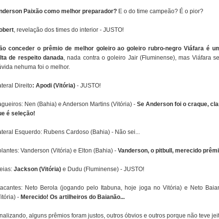
nderson Paixão como melhor preparador?
E o do time campeão? É o pior?
obert
, revelação dos times do interior - JUSTO!
ão conceder o prêmio de melhor goleiro ao goleiro rubro-negro Viáfara é u
alta de respeito danada
, nada contra o goleiro Jair (Fluminense), mas Viáfara s
úvida nehuma foi o melhor.
teral Direito
: Apodi (Vitória)
- JUSTO!
gueiros: Nen (Bahia) e Anderson Martins (Vitória) -
Se Anderson foi o craque, cla
ue é seleção!
ateral Esquerdo: Rubens Cardoso (Bahia) - Não sei...
lantes: Vanderson (Vitória) e Elton (Bahia) -
Vanderson, o pitbull, merecido prêmi
eias:
Jackson (Vitória)
e Dudu (Fluminense) - JUSTO!
tacantes: Neto Berola (jogando pelo Itabuna, hoje joga no Vitória) e Neto Baia
itória) -
Merecido! Os artilheiros do Baianão...
nalizando, alguns prêmios foram justos, outros óbvios e outros porque não teve jei