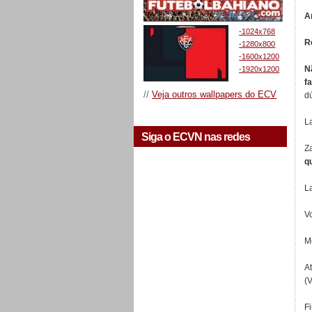
A
-1024x768
R
-1280x800
-1600x1200
N
-1920x1200
f
//
Veja outros wallpapers do ECV
d
La
Siga o ECVN nas redes
Za
q
L
Vo
M
A
(V
Fi