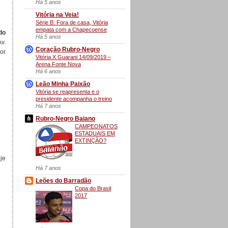
Há 5 anos
Vitória na Veia!
Série B: Fora de casa, Vitória
empata com a Chapecoense
do
Há 5 anos
v.
Coração Rubro-Negro
or
Vitória X Guarani 14/09/2019 –
Arena Fonte Nova
Há 6 anos
Leão Minha Paixão
Vitória se reapresenta e o
presidente acompanha o treino
Há 7 anos
Rubro-Negro Baiano
CAMPEONATOS
ESTADUAIS EM
EXTINÇÃO?
je
Há 7 anos
Leões do Barradão
Copa do Brasil
2017