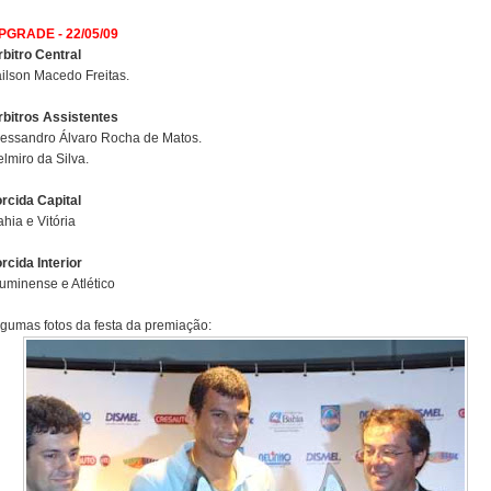
PGRADE - 22/05/09
rbitro Central
ailson Macedo Freitas.
rbitros Assistentes
lessandro Álvaro Rocha de Matos.
lmiro da Silva.
orcida Capital
hia e Vitória
rcida Interior
luminense e Atlético
lgumas fotos da festa da premiação: