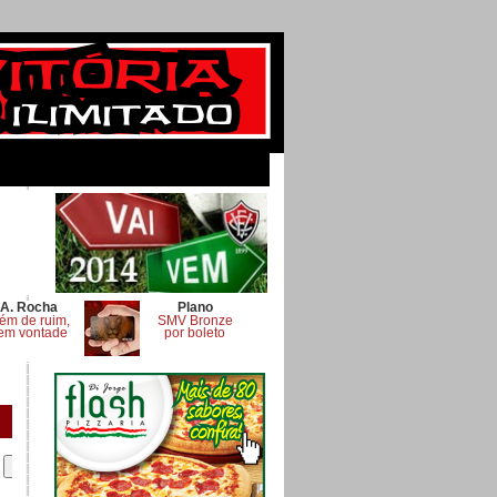
A. Rocha
Plano
ém de ruim,
SMV Bronze
em vontade
por boleto
.