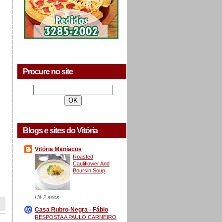
Procure no site
Blogs e sites do Vitória
Vitória Maníacos
Roasted
Cauliflower And
Boursin Soup
Há 2 anos
Casa Rubro-Negra - Fábio
RESPOSTA A PAULO CARNEIRO