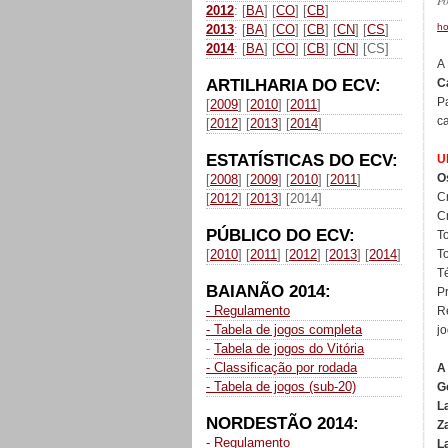
P
2012
: [
BA
] [
CO
] [
CB
]
h
2013
: [
BA
] [
CO
] [
CB
] [
CN
] [
CS
]
2014
: [
BA
] [
CO
] [
CB
] [
CN
] [CS]
A
ARTILHARIA DO ECV:
C
P
[
2009
] [
2010
] [
2011
]
c
[
2012
] [
2013
] [
2014
]
ESTATÍSTICAS DO ECV:
U
O
[
2008
] [
2009
] [
2010
] [
2011
]
C
[
2012
] [
2013
] [2014]
Cr
PÚBLICO DO ECV:
To
[
2010
] [
2011
] [
2012
] [
2013
] [
2014
]
To
T
BAIANÃO 2014:
P
- Regulamento
R
- Tabela de jogos completa
jo
-
Tabela de jogos do Vitória
- Classificação por rodada
A
- Tabela de jogos (sub-20)
G
La
NORDESTÃO 2014:
Z
- Regulamento
L