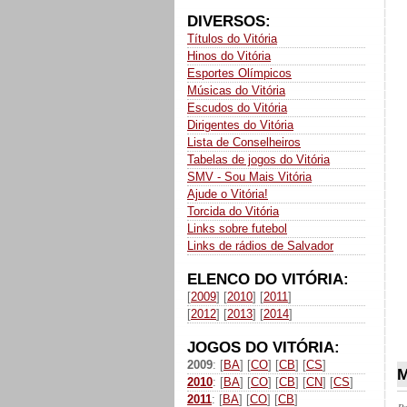
DIVERSOS:
Títulos do Vitória
Hinos do Vitória
Esportes Olímpicos
Músicas do Vitória
Escudos do Vitória
Dirigentes do Vitória
Lista de Conselheiros
Tabelas de jogos do Vitória
SMV - Sou Mais Vitória
Ajude o Vitória!
Torcida do Vitória
Links sobre futebol
Links de rádios de Salvador
ELENCO DO VITÓRIA:
[
2009
] [
2010
] [
2011
]
[
2012
] [
2013
] [
2014
]
JOGOS DO VITÓRIA:
2009
: [
BA
] [
CO
] [
CB
] [
CS
]
M
2010
: [
BA
] [
CO
] [
CB
] [
CN
] [
CS
]
2011
: [
BA
] [
CO
] [
CB
]