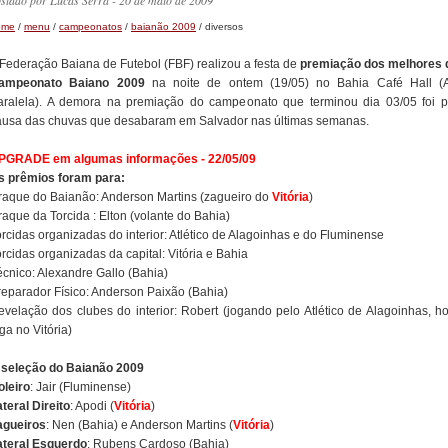
ostado por
Lucas Serra
- 20 de maio de 2009
ome
/
menu
/
campeonatos
/
baianão 2009
/ diversos
 Federação Baiana de Futebol (FBF) realizou a festa de
premiação dos melhores 
ampeonato Baiano 2009
na noite de ontem (19/05) no Bahia Café Hall (A
aralela). A demora na premiação do campeonato que terminou dia 03/05 foi p
ausa das chuvas que desabaram em Salvador nas últimas semanas.
PGRADE em algumas informações - 22/05/09
s prêmios foram para:
raque do Baianão: Anderson Martins (zagueiro do
Vitória
)
aque da Torcida : Elton (volante do Bahia)
rcidas organizadas do interior: Atlético de Alagoinhas e do Fluminense
rcidas organizadas da capital: Vitória e Bahia
écnico: Alexandre Gallo (Bahia)
reparador Físico: Anderson Paixão (Bahia)
evelação dos clubes do interior: Robert (jogando pelo Atlético de Alagoinhas, ho
ga no Vitória)
 seleção do Baianão 2009
oleiro
: Jair (Fluminense)
teral Direito
: Apodi (
Vitória
)
agueiros
: Nen (Bahia) e Anderson Martins (
Vitória
)
ateral Esquerdo
: Rubens Cardoso (Bahia)