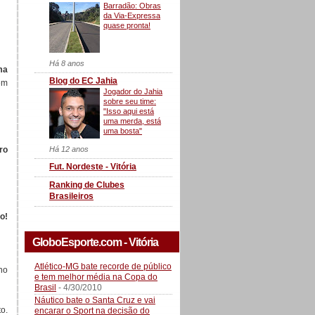
Barradão: Obras
da Via-Expressa
quase pronta!
Há 8 anos
ma
Blog do EC Jahia
em
Jogador do Jahia
sobre seu time:
"Isso aqui está
uma merda, está
uma bosta"
Há 12 anos
ro
Fut. Nordeste - Vitória
Ranking de Clubes
Brasileiros
o!
GloboEsporte.com - Vitória
Atlético-MG bate recorde de público
no
e tem melhor média na Copa do
Brasil
- 4/30/2010
Náutico bate o Santa Cruz e vai
to.
encarar o Sport na decisão do