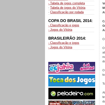
- Tabela de jogos completa
V
-
Tabela de jogos do Vitória
M
-
Classificação por rodada
A
COPA DO BRASIL 2014:
C
- Classificação e jogos
G
- Jogos do Vitória
Ar
BRASILEIRÃO 2014:
O
- Classificação e jogos
- Jogos do Vitória
O
ab
n
d
O
t
T
A
te
d