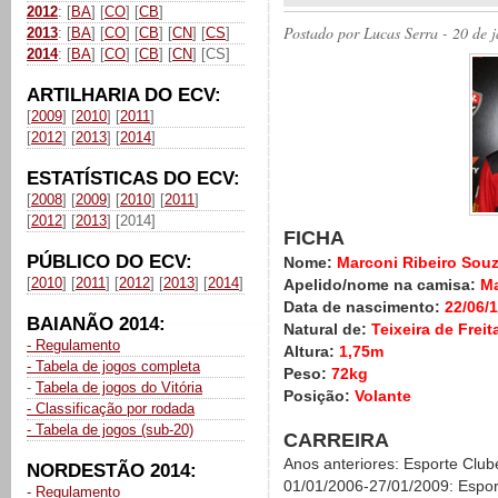
2012
: [
BA
] [
CO
] [
CB
]
Postado por
Lucas Serra
- 20 de 
2013
: [
BA
] [
CO
] [
CB
] [
CN
] [
CS
]
2014
: [
BA
] [
CO
] [
CB
] [
CN
] [CS]
ARTILHARIA DO ECV:
[
2009
] [
2010
] [
2011
]
[
2012
] [
2013
] [
2014
]
ESTATÍSTICAS DO ECV:
[
2008
] [
2009
] [
2010
] [
2011
]
[
2012
] [
2013
] [2014]
FICHA
PÚBLICO DO ECV:
Nome:
Marconi Ribeiro Sou
[
2010
] [
2011
] [
2012
] [
2013
] [
2014
]
Apelido/nome na camisa:
Ma
Data de nascimento:
22/06/
BAIANÃO 2014:
Natural de:
Teixeira de Frei
- Regulamento
Altura:
1,75m
- Tabela de jogos completa
Peso:
72kg
-
Tabela de jogos do Vitória
Posição:
Volante
- Classificação por rodada
- Tabela de jogos (sub-20)
CARREIRA
Anos anteriores: Esporte Clube
NORDESTÃO 2014:
01/01/2006-27/01/2009: Esport
- Regulamento