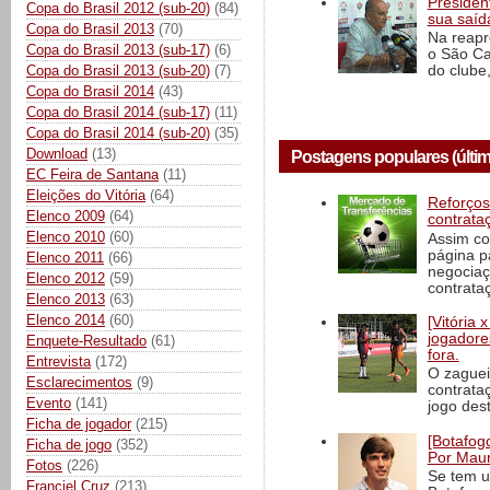
President
Copa do Brasil 2012 (sub-20)
(84)
sua saíd
Copa do Brasil 2013
(70)
Na reapr
Copa do Brasil 2013 (sub-17)
(6)
o São Ca
Copa do Brasil 2013 (sub-20)
(7)
do clube,
Copa do Brasil 2014
(43)
Copa do Brasil 2014 (sub-17)
(11)
Copa do Brasil 2014 (sub-20)
(35)
Download
(13)
Postagens populares (últim
EC Feira de Santana
(11)
Eleições do Vitória
(64)
Reforços
Elenco 2009
(64)
contrata
Elenco 2010
(60)
Assim co
página p
Elenco 2011
(66)
negociaç
Elenco 2012
(59)
contrataç
Elenco 2013
(63)
Elenco 2014
(60)
[Vitória
jogadore
Enquete-Resultado
(61)
fora.
Entrevista
(172)
O zaguei
Esclarecimentos
(9)
contrata
Evento
(141)
jogo dest
Ficha de jogador
(215)
[Botafogo
Ficha de jogo
(352)
Por Maur
Fotos
(226)
Se tem u
Franciel Cruz
(213)