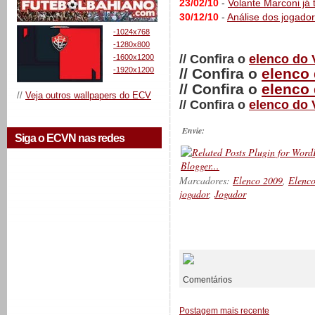
23/02/10
-
Volante Marconi já 
30/12/10
-
Análise dos jogado
-1024x768
-1280x800
// Confira o
elenco do 
-1600x1200
-1920x1200
// Confira o
elenco 
// Confira o
elenco 
//
Veja outros wallpapers do ECV
// Confira o
elenco do 
Envie:
Siga o ECVN nas redes
Marcadores:
Elenco 2009
,
Elenc
jogador
,
Jogador
__________
Comentários
Postagem mais recente