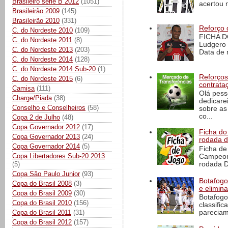
Brasileiro série B 2012
(1051)
acertou n
Brasileirão 2009
(145)
Brasileirão 2010
(331)
Reforço 
C. do Nordeste 2010
(109)
FICHA D
C. do Nordeste 2011
(8)
Ludgero 
C. do Nordeste 2013
(203)
Data de 
C. do Nordeste 2014
(128)
C. do Nordeste 2014 Sub-20
(1)
Reforços
C. do Nordeste 2015
(6)
contrata
Camisa
(111)
Olá pess
Charge/Piada
(38)
dedicare
Conselho e Conselheiros
(58)
sobre as
co...
Copa 2 de Julho
(48)
Copa Governador 2012
(17)
Ficha do 
Copa Governador 2013
(24)
rodada 
Copa Governador 2014
(5)
Ficha de 
Copa Libertadores Sub-20 2013
Campeona
rodada D
(5)
Copa São Paulo Junior
(93)
Botafogo 
Copa do Brasil 2008
(3)
e elimin
Copa do Brasil 2009
(30)
Botafogo
Copa do Brasil 2010
(156)
classific
pareciam
Copa do Brasil 2011
(31)
Copa do Brasil 2012
(157)