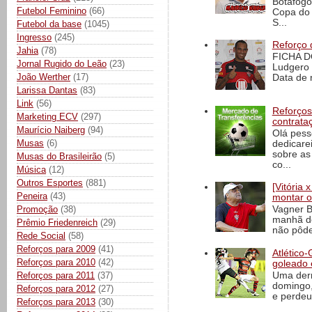
Botafogo
Futebol Feminino
(66)
Copa do 
S...
Futebol da base
(1045)
Ingresso
(245)
Reforço 
Jahia
(78)
FICHA D
Jornal Rugido do Leão
(23)
Ludgero 
João Werther
(17)
Data de 
Larissa Dantas
(83)
Link
(56)
Reforços
Marketing ECV
(297)
contrata
Maurício Naiberg
(94)
Olá pess
Musas
(6)
dedicare
sobre as
Musas do Brasileirão
(5)
co...
Música
(12)
Outros Esportes
(881)
[Vitória
Peneira
(43)
montar o
Promoção
(38)
Vagner B
manhã de
Prêmio Friedenreich
(29)
não pôde
Rede Social
(58)
Reforços para 2009
(41)
Atlético-
Reforços para 2010
(42)
goleado 
Reforços para 2011
(37)
Uma derr
domingo,
Reforços para 2012
(27)
e perdeu 
Reforços para 2013
(30)