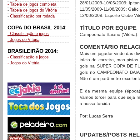
28/01/2009-10/05/2009: Ipita
- Tabela de jogos completa
11/05/2009-11/08/2009: Galíc
-
Tabela de jogos do Vitória
12/08/2009: Esporte Clube Vit
-
Classificação por rodada
TÍTULO POR EQUIPE
COPA DO BRASIL 2014:
- Classificação e jogos
Campeonato Baiano (Vitória):
- Jogos do Vitória
COMENTÁRIO RELAC
BRASILEIRÃO 2014:
Mais um jogador vindo das div
- Classificação e jogos
início de carreira, mas pista
- Jogos do Vitória
gols na SUPER COPA DE FUT
gols no CAMPEONATO BAIA
Não é um parâmetro excelente
E da mesma equipe (época) 
Vamos torcer para que seja m
a nossa torcida.
Por: Lucas Serra
UPDATES/POSTS RE