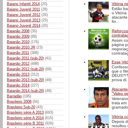
Baiano Infantil 2014
(20)
Vitória n
Estão ba
Baiano Juvenil 2011
(28)
o Vitóri
Baiano Juvenil 2012
(26)
atacante
Baiano Juvenil 2013
(25)
fin...
Baiano Juvenil 2014
(20)
Baianão 2008
(35)
Reforços
contrata
Baianão 2009
(88)
Assim co
Baianão 2010
(176)
página p
Baianão 2010 JR
(23)
negociaç
Baianão 2011
(388)
contrataç
Baianão 2011 (sub-20)
(41)
Esse Vit
Baianão 2012
(498)
Confesso
Baianão 2012 (sub-20)
(68)
que o fi
Baianão 2013
(312)
DEUS?!?!
Baianão 2013 (sub-20)
(49)
prova di..
Baianão 2014
(227)
Atacante
Baianão 2014 (sub-20)
(48)
"Valeu p
Barradão
(195)
Veterano
Brasileiro 2008
(56)
trata em
Brasileiro Sub-20
(43)
gramado 
Brasileiro série A 2013
(693)
Vitória c
Brasileiro série A 2014
(615)
Depois d
Brasileiro série B 2011
(926)
resultou 