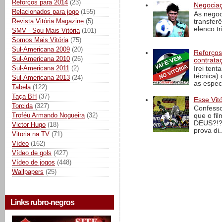
Reforços para 2014
(23)
Negociaç
Relacionados para jogo
(155)
As negoc
Revista Vitória Magazine
(5)
transfer
elenco t
SMV - Sou Mais Vitória
(101)
Somos Mais Vitória
(75)
Sul-Americana 2009
(20)
Reforços
Sul-Americana 2010
(26)
contrata
Sul-Americana 2011
(2)
Irei tent
técnica)
Sul-Americana 2013
(24)
as espec
Tabela
(122)
Taça BH
(37)
Esse Vit
Torcida
(327)
Confesso
Troféu Armando Nogueira
(32)
que o fi
DEUS?!?!
Victor Hugo
(18)
prova di..
Vitoria na TV
(71)
Vídeo
(162)
Vídeo de gols
(427)
Vídeo de jogos
(448)
Wallpapers
(25)
Links rubro-negros