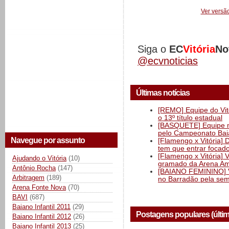
Ver versã
Siga o
EC
Vitória
No
@ecvnoticias
Últimas notícias
[REMO] Equipe do Vitó
o 13º título estadual
[BASQUETE] Equipe mas
pelo Campeonato Ba
Navegue por assunto
[Flamengo x Vitória] 
tem que entrar focad
[Flamengo x Vitória] 
Ajudando o Vitória
(10)
gramado da Arena Am
Antônio Rocha
(147)
[BAIANO FEMININO] Vi
Arbitragem
(189)
no Barradão pela semi
Arena Fonte Nova
(70)
BAVI
(687)
Baiano Infantil 2011
(29)
Postagens populares (últi
Baiano Infantil 2012
(26)
Baiano Infantil 2013
(25)