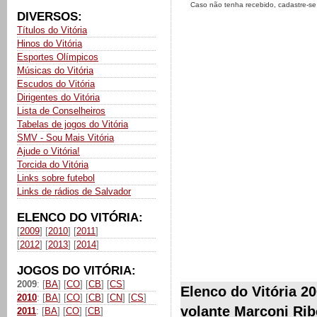
Caso não tenha recebido, cadastre-s
DIVERSOS:
Títulos do Vitória
Hinos do Vitória
Esportes Olímpicos
Músicas do Vitória
Escudos do Vitória
Dirigentes do Vitória
Lista de Conselheiros
Tabelas de jogos do Vitória
SMV - Sou Mais Vitória
Ajude o Vitória!
Torcida do Vitória
Links sobre futebol
Links de rádios de Salvador
ELENCO DO VITÓRIA:
[
2009
] [
2010
] [
2011
]
[
2012
] [
2013
] [
2014
]
JOGOS DO VITÓRIA:
2009
: [
BA
] [
CO
] [
CB
] [
CS
]
Elenco do Vitória 2
2010
: [
BA
] [
CO
] [
CB
] [
CN
] [
CS
]
volante Marconi Rib
2011
: [
BA
] [
CO
] [
CB
]