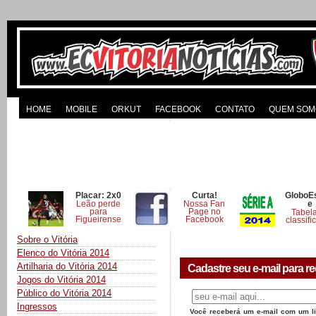
HOME
MOBILE
ORKUT
FACEBOOK
CONTATO
QUEM SOM
Placar: 2x0
Curta!
GloboE
Leão perde
Nossa Fan
e
para
Page no
Tabel
Figueirense
Facebook
classifi
Sobre o Vitória
Elenco do Vitória 2014
Artilharia do Vitória 2014
Cadastre seu e-mail para re
Jogos do Vitória 2014
Público do Vitória 2014
Ingressos
Você receberá um e-mail com um lin