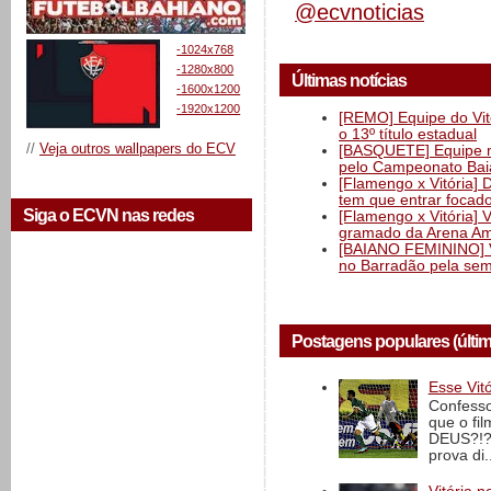
@ecvnoticias
-1024x768
-1280x800
Últimas notícias
-1600x1200
-1920x1200
[REMO] Equipe do Vitó
o 13º título estadual
//
Veja outros wallpapers do ECV
[BASQUETE] Equipe mas
pelo Campeonato Ba
[Flamengo x Vitória] 
tem que entrar focad
Siga o ECVN nas redes
[Flamengo x Vitória] 
gramado da Arena Am
[BAIANO FEMININO] Vi
no Barradão pela semi
Postagens populares (últi
Esse Vit
Confesso
que o fi
DEUS?!?!
prova di..