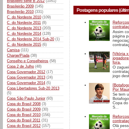
Brasileiro série B 2012
(1051)
Brasileirão 2009
(145)
Postagens populares (últim
Brasileirão 2010
(331)
C. do Nordeste 2010
(109)
Reforços
C. do Nordeste 2011
(8)
contrata
C. do Nordeste 2013
(203)
Assim co
C. do Nordeste 2014
(128)
página p
C. do Nordeste 2014 Sub-20
(1)
negociaç
C. do Nordeste 2015
(6)
contrataç
Camisa
(111)
[Vitória
Charge/Piada
(38)
jogadore
Conselho e Conselheiros
(58)
fora.
Copa 2 de Julho
(48)
O zaguei
contrata
Copa Governador 2012
(17)
jogo dest
Copa Governador 2013
(24)
Copa Governador 2014
(5)
[Botafogo
Copa Libertadores Sub-20 2013
Por Maur
(5)
Se tem u
Copa São Paulo Junior
(93)
Botafogo
Copa do 
Copa do Brasil 2008
(3)
S...
Copa do Brasil 2009
(30)
Copa do Brasil 2010
(156)
Reforços
Copa do Brasil 2011
(31)
contrata
Olá pess
Copa do Brasil 2012
(157)