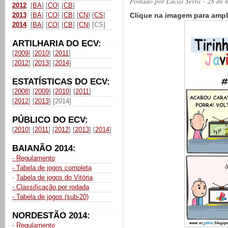
Postado por
Lucas Serra
- 28 de 
2012
: [
BA
] [
CO
] [
CB
]
2013
: [
BA
] [
CO
] [
CB
] [
CN
] [
CS
]
Clique na imagem para ampl
2014
: [
BA
] [
CO
] [
CB
] [
CN
] [CS]
ARTILHARIA DO ECV:
[
2009
] [
2010
] [
2011
]
[
2012
] [
2013
] [
2014
]
ESTATÍSTICAS DO ECV:
[
2008
] [
2009
] [
2010
] [
2011
]
[
2012
] [
2013
] [2014]
PÚBLICO DO ECV:
[
2010
] [
2011
] [
2012
] [
2013
] [
2014
]
BAIANÃO 2014:
- Regulamento
- Tabela de jogos completa
-
Tabela de jogos do Vitória
- Classificação por rodada
- Tabela de jogos (sub-20)
NORDESTÃO 2014:
- Regulamento