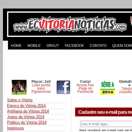
HOME
MOBILE
ORKUT
FACEBOOK
CONTATO
QUEM SOM
Placar: 2x0
Curta!
GloboE
Leão perde
Nossa Fan
e
para
Page no
Tabel
Figueirense
Facebook
classifi
Sobre o Vitória
Elenco do Vitória 2014
Artilharia do Vitória 2014
Cadastre seu e-mail para re
Jogos do Vitória 2014
Público do Vitória 2014
Ingressos
Você receberá um e-mail com um lin