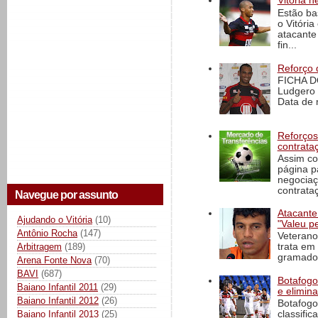
Vitória n
Estão ba
o Vitóri
atacante
fin...
Reforço 
FICHA D
Ludgero 
Data de 
Reforços
contrata
Assim co
página p
negociaç
contrataç
Navegue por assunto
Atacante
Ajudando o Vitória
(10)
"Valeu p
Antônio Rocha
(147)
Veterano
Arbitragem
(189)
trata em
gramado 
Arena Fonte Nova
(70)
BAVI
(687)
Botafogo 
Baiano Infantil 2011
(29)
e elimin
Baiano Infantil 2012
(26)
Botafogo
Baiano Infantil 2013
(25)
classific