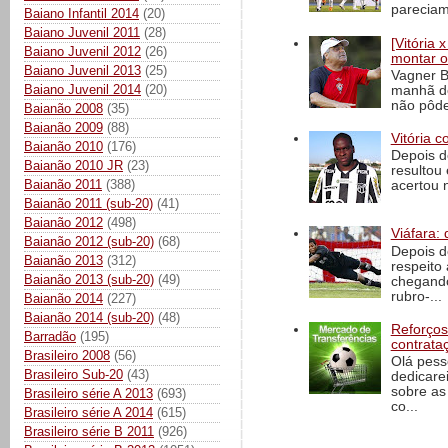
pareciam
Baiano Infantil 2014
(20)
Baiano Juvenil 2011
(28)
[Vitória
Baiano Juvenil 2012
(26)
montar o
Baiano Juvenil 2013
(25)
Vagner B
Baiano Juvenil 2014
(20)
manhã de
não pôde
Baianão 2008
(35)
Baianão 2009
(88)
Vitória c
Baianão 2010
(176)
Depois d
Baianão 2010 JR
(23)
resultou 
Baianão 2011
(388)
acertou n
Baianão 2011 (sub-20)
(41)
Baianão 2012
(498)
Viáfara: 
Baianão 2012 (sub-20)
(68)
Depois d
Baianão 2013
(312)
respeito 
Baianão 2013 (sub-20)
(49)
chegando 
rubro-...
Baianão 2014
(227)
Baianão 2014 (sub-20)
(48)
Reforços
Barradão
(195)
contrata
Brasileiro 2008
(56)
Olá pess
Brasileiro Sub-20
(43)
dedicare
sobre as
Brasileiro série A 2013
(693)
co...
Brasileiro série A 2014
(615)
Brasileiro série B 2011
(926)