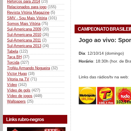
Reforços para 2014
(23)
Relacionados para jogo
(155)
Revista Vitória Magazine
(5)
SMV - Sou Mais Vitória
(101)
Somos Mais Vitória
(75)
CAMPEONATO BRASILEIRO 
Sul-Americana 2009
(20)
Sul-Americana 2010
(26)
Jogo ao vivo: Spo
Sul-Americana 2011
(2)
Sul-Americana 2013
(24)
Tabela
(122)
Dia
: 12/10/14 (domingo)
Taça BH
(37)
Horário
: 18:30h (hor. de Bra
Torcida
(327)
Troféu Armando Nogueira
(32)
Victor Hugo
(18)
Links das rádios/tv na web:
Vitoria na TV
(71)
Vídeo
(162)
Vídeo de gols
(427)
Vídeo de jogos
(448)
Wallpapers
(25)
Links rubro-negros