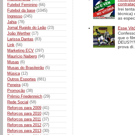
contrata
Futebol Feminino
(66)
Irei tent
Futebol da base
(1045)
técnica)
Ingresso
(245)
as espec
Jahia
(78)
Jornal Rugido do Leão
(23)
Esse Vit
João Werther
(17)
Confesso
que o fi
Larissa Dantas
(83)
DEUS?!?!
Link
(56)
prova di..
Marketing ECV
(297)
Maurício Naiberg
(94)
Musas
(6)
Musas do Brasileirão
(5)
Música
(12)
Outros Esportes
(881)
Peneira
(43)
Promoção
(38)
Prêmio Friedenreich
(29)
Rede Social
(58)
Reforços para 2009
(41)
Reforços para 2010
(42)
Reforços para 2011
(37)
Reforços para 2012
(27)
Reforços para 2013
(30)