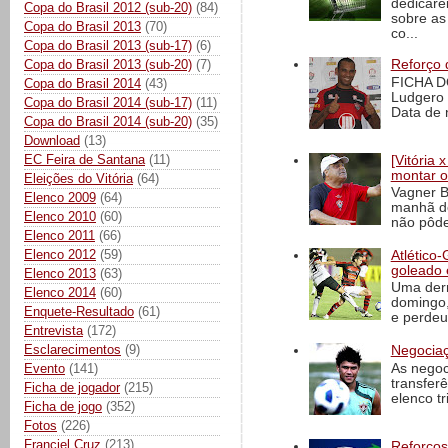
dedicare
Copa do Brasil 2012 (sub-20)
(84)
sobre as
Copa do Brasil 2013
(70)
co...
Copa do Brasil 2013 (sub-17)
(6)
Copa do Brasil 2013 (sub-20)
(7)
Reforço 
FICHA D
Copa do Brasil 2014
(43)
Ludgero 
Copa do Brasil 2014 (sub-17)
(11)
Data de 
Copa do Brasil 2014 (sub-20)
(35)
Download
(13)
EC Feira de Santana
(11)
[Vitória
montar o
Eleições do Vitória
(64)
Vagner B
Elenco 2009
(64)
manhã de
Elenco 2010
(60)
não pôde
Elenco 2011
(66)
Elenco 2012
(59)
Atlético-
goleado 
Elenco 2013
(63)
Uma derr
Elenco 2014
(60)
domingo,
Enquete-Resultado
(61)
e perdeu 
Entrevista
(172)
Esclarecimentos
(9)
Negociaç
As negoc
Evento
(141)
transfer
Ficha de jogador
(215)
elenco t
Ficha de jogo
(352)
Fotos
(226)
Franciel Cruz
(213)
Reforços