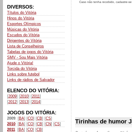
Caso não tenha recebido, cadastre-s
DIVERSOS:
Títulos do Vitória
Hinos do Vitória
Esportes Olímpicos
Músicas do Vitória
Escudos do Vitória
Dirigentes do Vitória
Lista de Conselheiros
Tabelas de jogos do Vitória
SMV - Sou Mais Vitória
Ajude o Vitória!
Torcida do Vitória
Links sobre futebol
Links de rádios de Salvador
ELENCO DO VITÓRIA:
[
2009
] [
2010
] [
2011
]
[
2012
] [
2013
] [
2014
]
JOGOS DO VITÓRIA:
2009
: [
BA
] [
CO
] [
CB
] [
CS
]
Tirinhas de humor Ja
2010
: [
BA
] [
CO
] [
CB
] [
CN
] [
CS
]
2011
: [
BA
] [
CO
] [
CB
]