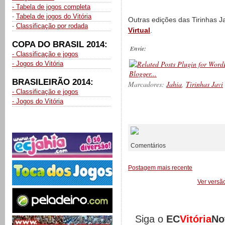
- Tabela de jogos completa
-
Tabela de jogos do Vitória
Outras edições das Tirinhas J
-
Classificação por rodada
Virtual
.
COPA DO BRASIL 2014:
Envie:
- Classificação e jogos
- Jogos do Vitória
BRASILEIRÃO 2014:
Marcadores:
Jahia
,
Tirinhas Javi
- Classificação e jogos
- Jogos do Vitória
__________
Comentários
Postagem mais recente
Ver versã
Siga o
EC
Vitória
No