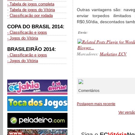
- Tabela de jogos completa
Outras vantagens são: naveg
-
Tabela de jogos do Vitória
-
Classificação por rodada
enviar torpedos ilimitado
R$0,50/dia, descontados tamb
COPA DO BRASIL 2014:
Envie:
- Classificação e jogos
- Jogos do Vitória
BRASILEIRÃO 2014:
Marcadores:
Marketing ECV
- Classificação e jogos
- Jogos do Vitória
__________
Comentários
Postagem mais recente
Ver versã
Siga o
EC
Vitória
No