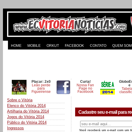
HOME
MOBILE
ORKUT
FACEBOOK
CONTATO
QUEM SOM
Placar: 2x0
Curta!
GloboE
Leão perde
Nossa Fan
e
para
Page no
Tabel
Figueirense
Facebook
classifi
Sobre o Vitória
Elenco do Vitória 2014
Artilharia do Vitória 2014
Cadastre seu e-mail para re
Jogos do Vitória 2014
Público do Vitória 2014
Ingressos
Você receberá um e-mail com um lin