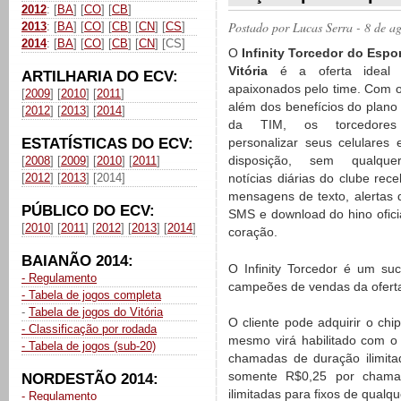
2012
: [
BA
] [
CO
] [
CB
]
Postado por
Lucas Serra
- 8 de a
2013
: [
BA
] [
CO
] [
CB
] [
CN
] [
CS
]
2014
: [
BA
] [
CO
] [
CB
] [
CN
] [CS]
O
Infinity Torcedor do Espo
Vitória
é a oferta ideal 
ARTILHARIA DO ECV:
apaixonados pelo time. Com o
[
2009
] [
2010
] [
2011
]
além dos benefícios do plano
[
2012
] [
2013
] [
2014
]
da TIM, os torcedore
ESTATÍSTICAS DO ECV:
personalizar seus celulares 
disposição, sem qualque
[
2008
] [
2009
] [
2010
] [
2011
]
[
2012
] [
2013
] [2014]
notícias diárias do clube rec
mensagens de texto, alertas d
PÚBLICO DO ECV:
SMS e download do hino ofici
[
2010
] [
2011
] [
2012
] [
2013
] [
2014
]
coração.
BAIANÃO 2014:
O Infinity Torcedor é um su
- Regulamento
campeões de vendas da oferta
- Tabela de jogos completa
-
Tabela de jogos do Vitória
O cliente pode adquirir o chi
- Classificação por rodada
mesmo virá habilitado com o p
- Tabela de jogos (sub-20)
chamadas de duração ilimita
somente R$0,25 por chamad
NORDESTÃO 2014:
ilimitadas para fixos de qual
- Regulamento