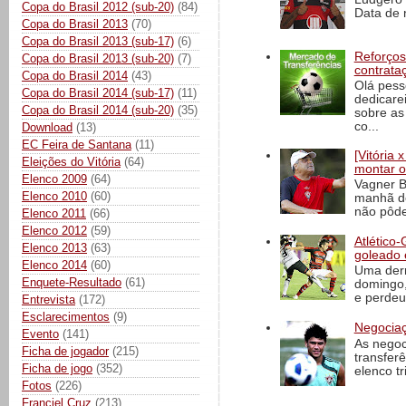
Copa do Brasil 2012 (sub-20)
(84)
Data de 
Copa do Brasil 2013
(70)
Copa do Brasil 2013 (sub-17)
(6)
Reforços
Copa do Brasil 2013 (sub-20)
(7)
contrata
Copa do Brasil 2014
(43)
Olá pess
Copa do Brasil 2014 (sub-17)
(11)
dedicare
Copa do Brasil 2014 (sub-20)
(35)
sobre as
co...
Download
(13)
EC Feira de Santana
(11)
[Vitória
Eleições do Vitória
(64)
montar o
Elenco 2009
(64)
Vagner B
Elenco 2010
(60)
manhã de
não pôde
Elenco 2011
(66)
Elenco 2012
(59)
Atlético-
Elenco 2013
(63)
goleado 
Elenco 2014
(60)
Uma derr
Enquete-Resultado
(61)
domingo,
e perdeu 
Entrevista
(172)
Esclarecimentos
(9)
Negociaç
Evento
(141)
As negoc
Ficha de jogador
(215)
transfer
Ficha de jogo
(352)
elenco t
Fotos
(226)
Franciel Cruz
(213)