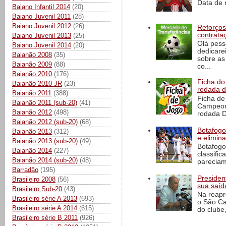
Data de 
Baiano Infantil 2014
(20)
Baiano Juvenil 2011
(28)
Baiano Juvenil 2012
(26)
Reforços
contrata
Baiano Juvenil 2013
(25)
Olá pess
Baiano Juvenil 2014
(20)
dedicare
Baianão 2008
(35)
sobre as
Baianão 2009
(88)
co...
Baianão 2010
(176)
Ficha do 
Baianão 2010 JR
(23)
rodada 
Baianão 2011
(388)
Ficha de 
Baianão 2011 (sub-20)
(41)
Campeona
Baianão 2012
(498)
rodada D
Baianão 2012 (sub-20)
(68)
Botafogo 
Baianão 2013
(312)
e elimin
Baianão 2013 (sub-20)
(49)
Botafogo
Baianão 2014
(227)
classific
Baianão 2014 (sub-20)
(48)
pareciam
Barradão
(195)
President
Brasileiro 2008
(56)
sua saíd
Brasileiro Sub-20
(43)
Na reapr
Brasileiro série A 2013
(693)
o São Ca
Brasileiro série A 2014
(615)
do clube,
Brasileiro série B 2011
(926)