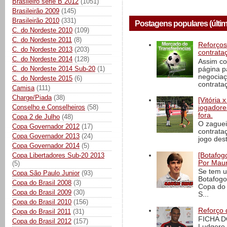
Brasileiro série B 2012
(1051)
Brasileirão 2009
(145)
Brasileirão 2010
(331)
Postagens populares (últim
C. do Nordeste 2010
(109)
C. do Nordeste 2011
(8)
Reforços
C. do Nordeste 2013
(203)
contrata
C. do Nordeste 2014
(128)
Assim co
C. do Nordeste 2014 Sub-20
(1)
página p
negociaç
C. do Nordeste 2015
(6)
contrataç
Camisa
(111)
Charge/Piada
(38)
[Vitória
Conselho e Conselheiros
(58)
jogadore
fora.
Copa 2 de Julho
(48)
O zaguei
Copa Governador 2012
(17)
contrata
Copa Governador 2013
(24)
jogo dest
Copa Governador 2014
(5)
[Botafogo
Copa Libertadores Sub-20 2013
Por Maur
(5)
Se tem u
Copa São Paulo Junior
(93)
Botafogo
Copa do Brasil 2008
(3)
Copa do 
Copa do Brasil 2009
(30)
S...
Copa do Brasil 2010
(156)
Reforço 
Copa do Brasil 2011
(31)
FICHA D
Copa do Brasil 2012
(157)
Ludgero 