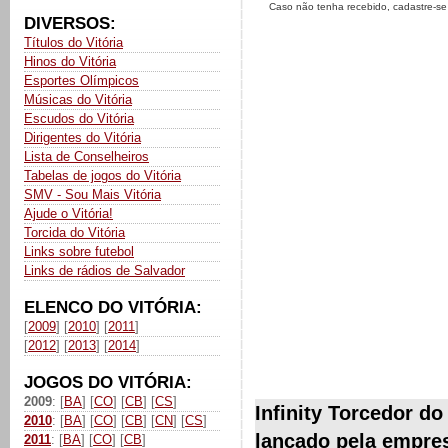
Caso não tenha recebido, cadastre-s
DIVERSOS:
Títulos do Vitória
Hinos do Vitória
Esportes Olímpicos
Músicas do Vitória
Escudos do Vitória
Dirigentes do Vitória
Lista de Conselheiros
Tabelas de jogos do Vitória
SMV - Sou Mais Vitória
Ajude o Vitória!
Torcida do Vitória
Links sobre futebol
Links de rádios de Salvador
ELENCO DO VITÓRIA:
[
2009
] [
2010
] [
2011
]
[
2012
] [
2013
] [
2014
]
JOGOS DO VITÓRIA:
2009
: [
BA
] [
CO
] [
CB
] [
CS
]
Infinity Torcedor do
2010
: [
BA
] [
CO
] [
CB
] [
CN
] [
CS
]
lançado pela empre
2011
: [
BA
] [
CO
] [
CB
]