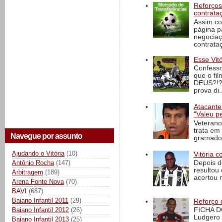
Reforços
contrata
Assim co
página p
negociaç
contrataç
Esse Vit
Confesso
que o fi
DEUS?!?!
prova di..
Atacante
"Valeu p
Veterano
trata em
Navegue por assunto
gramado 
Ajudando o Vitória
(10)
Vitória c
Antônio Rocha
(147)
Depois d
resultou 
Arbitragem
(189)
acertou n
Arena Fonte Nova
(70)
BAVI
(687)
Baiano Infantil 2011
(29)
Reforço 
Baiano Infantil 2012
(26)
FICHA D
Ludgero 
Baiano Infantil 2013
(25)