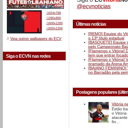
@ecvnoticias
-1024x768
-1280x800
-1600x1200
Últimas notícias
-1920x1200
[REMO] Equipe do Vitó
o 13º título estadual
//
Veja outros wallpapers do ECV
[BASQUETE] Equipe mas
pelo Campeonato Ba
[Flamengo x Vitória] 
tem que entrar focad
Siga o ECVN nas redes
[Flamengo x Vitória] 
gramado da Arena Am
[BAIANO FEMININO] Vi
no Barradão pela semi
Postagens populares (últi
Vitória n
Estão ba
o Vitóri
atacante
fin...