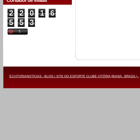
Contador de visitas
2
2
0
1
6
5
5
3
ECVITORIANOTICIAS - BLOG / SITE DO ESPORTE CLUBE VITÓRIA (BAHIA - BRASIL) -