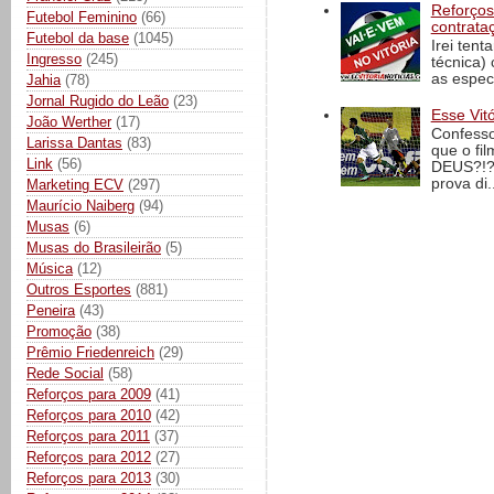
Reforços
Futebol Feminino
(66)
contrata
Futebol da base
(1045)
Irei tent
Ingresso
(245)
técnica)
as espec
Jahia
(78)
Jornal Rugido do Leão
(23)
Esse Vit
João Werther
(17)
Confesso
Larissa Dantas
(83)
que o fi
Link
(56)
DEUS?!?!
prova di..
Marketing ECV
(297)
Maurício Naiberg
(94)
Musas
(6)
Musas do Brasileirão
(5)
Música
(12)
Outros Esportes
(881)
Peneira
(43)
Promoção
(38)
Prêmio Friedenreich
(29)
Rede Social
(58)
Reforços para 2009
(41)
Reforços para 2010
(42)
Reforços para 2011
(37)
Reforços para 2012
(27)
Reforços para 2013
(30)