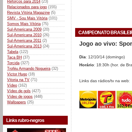
Reforços para 2014
(23)
Relacionados para jogo
(155)
Revista Vitória Magazine
(5)
SMV - Sou Mais Vitória
(101)
Somos Mais Vitória
(75)
Sul-Americana 2009
(20)
CAMPEONATO BRASILEIRO 
Sul-Americana 2010
(26)
Sul-Americana 2011
(2)
Jogo ao vivo: Spo
Sul-Americana 2013
(24)
Tabela
(122)
Dia
: 12/10/14 (domingo)
Taça BH
(37)
Torcida
(327)
Horário
: 18:30h (hor. de Bra
Troféu Armando Nogueira
(32)
Victor Hugo
(18)
Vitoria na TV
(71)
Links das rádios/tv na web:
Vídeo
(162)
Vídeo de gols
(427)
Vídeo de jogos
(448)
Wallpapers
(25)
Links rubro-negros