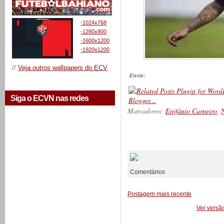
-1024x768
-1280x800
-1600x1200
-1920x1200
//
Veja outros wallpapers do ECV
Envie:
Siga o ECVN nas redes
Marcadores:
Epifânio Carneiro
,
N
__________
Comentários
Postagem mais recente
Ver versã