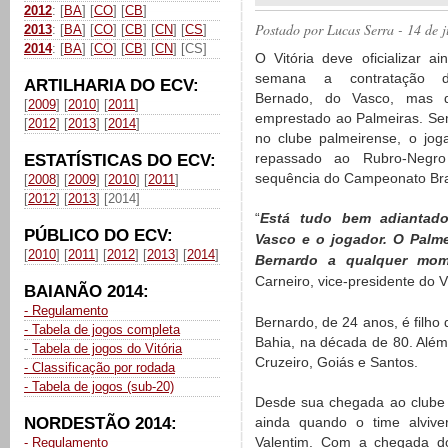
2012
: [
BA
] [
CO
] [
CB
]
Postado por
Lucas Serra
- 14 de 
2013
: [
BA
] [
CO
] [
CB
] [
CN
] [
CS
]
2014
: [
BA
] [
CO
] [
CB
] [
CN
] [CS]
O Vitória deve oficializar ai
semana a contratação 
ARTILHARIA DO ECV:
Bernado, do Vasco, mas 
[
2009
] [
2010
] [
2011
]
emprestado ao Palmeiras. S
[
2012
] [
2013
] [
2014
]
no clube palmeirense, o jog
repassado ao Rubro-Negr
ESTATÍSTICAS DO ECV:
sequência do Campeonato Bras
[
2008
] [
2009
] [
2010
] [
2011
]
[
2012
] [
2013
] [2014]
“
Está tudo bem adiantad
PÚBLICO DO ECV:
Vasco e o jogador. O Palm
[
2010
] [
2011
] [
2012
] [
2013
] [
2014
]
Bernardo a qualquer mom
Carneiro, vice-presidente do V
BAIANÃO 2014:
- Regulamento
Bernardo, de 24 anos, é filho 
- Tabela de jogos completa
Bahia, na década de 80. Além
-
Tabela de jogos do Vitória
Cruzeiro, Goiás e Santos.
- Classificação por rodada
- Tabela de jogos (sub-20)
Desde sua chegada ao clube al
NORDESTÃO 2014:
ainda quando o time alvive
Valentim. Com a chegada do
- Regulamento