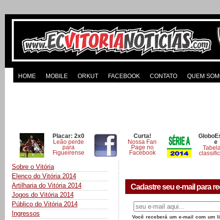
HOME
MOBILE
ORKUT
FACEBOOK
CONTATO
QUEM SOM
Placar: 2x0
Curta!
GloboE
Leão perde
Nossa Fan
e
para
Page no
Tabel
Figueirense
Facebook
classifi
Sobre o Vitória
Elenco do Vitória 2014
Artilharia do Vitória 2014
Cadastre seu e-mail para re
Jogos do Vitória 2014
Público do Vitória 2014
Ingressos
Você receberá um e-mail com um lin