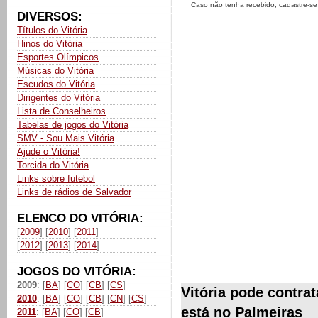
Caso não tenha recebido, cadastre-s
DIVERSOS:
Títulos do Vitória
Hinos do Vitória
Esportes Olímpicos
Músicas do Vitória
Escudos do Vitória
Dirigentes do Vitória
Lista de Conselheiros
Tabelas de jogos do Vitória
SMV - Sou Mais Vitória
Ajude o Vitória!
Torcida do Vitória
Links sobre futebol
Links de rádios de Salvador
ELENCO DO VITÓRIA:
[
2009
] [
2010
] [
2011
]
[
2012
] [
2013
] [
2014
]
JOGOS DO VITÓRIA:
2009
: [
BA
] [
CO
] [
CB
] [
CS
]
Vitória pode contra
2010
: [
BA
] [
CO
] [
CB
] [
CN
] [
CS
]
está no Palmeiras
2011
: [
BA
] [
CO
] [
CB
]