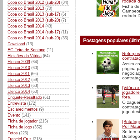
rodada 
Copa do Brasil 2012 (sub-20)
(84)
Ficha de 
Copa do Brasil 2013
(70)
Campeona
Copa do Brasil 2013 (sub-17)
(6)
rodada D
Copa do Brasil 2013 (sub-20)
(7)
Copa do Brasil 2014
(43)
Copa do Brasil 2014 (sub-17)
(11)
Copa do Brasil 2014 (sub-20)
(35)
Postagens populares (últim
Download
(13)
EC Feira de Santana
(11)
Reforços
Eleições do Vitória
(64)
contrata
Elenco 2009
(64)
Assim co
Elenco 2010
(60)
página p
negociaç
Elenco 2011
(66)
contrataç
Elenco 2012
(59)
Elenco 2013
(63)
[Vitória
Elenco 2014
(60)
jogadore
fora.
Enquete-Resultado
(61)
O zaguei
Entrevista
(172)
contrata
Esclarecimentos
(9)
jogo dest
Evento
(141)
Ficha de jogador
(215)
[Botafogo
Por Maur
Ficha de jogo
(352)
Se tem u
Fotos
(226)
Botafogo
Franciel Cruz
(213)