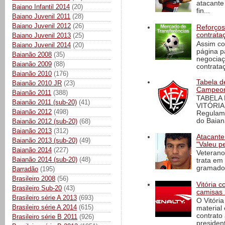
atacante
Baiano Infantil 2014
(20)
fin...
Baiano Juvenil 2011
(28)
Baiano Juvenil 2012
(26)
Reforços
contrata
Baiano Juvenil 2013
(25)
Assim co
Baiano Juvenil 2014
(20)
página p
Baianão 2008
(35)
negociaç
Baianão 2009
(88)
contrataç
Baianão 2010
(176)
Tabela d
Baianão 2010 JR
(23)
Campeona
Baianão 2011
(388)
TABELA
Baianão 2011 (sub-20)
(41)
VITÓRIA
Baianão 2012
(498)
Regulame
do Baian
Baianão 2012 (sub-20)
(68)
Baianão 2013
(312)
Atacante
Baianão 2013 (sub-20)
(49)
"Valeu p
Baianão 2014
(227)
Veterano
Baianão 2014 (sub-20)
(48)
trata em
gramado 
Barradão
(195)
Brasileiro 2008
(56)
Vitória 
Brasileiro Sub-20
(43)
camisas 
Brasileiro série A 2013
(693)
O Vitóri
Brasileiro série A 2014
(615)
material
contrato
Brasileiro série B 2011
(926)
president