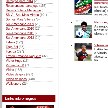
Reforços para 2014
(23)
contrata
Relacionados para jogo
(155)
Irei tent
Revista Vitória Magazine
(5)
técnica)
as espec
SMV - Sou Mais Vitória
(101)
Somos Mais Vitória
(75)
Negociaç
Sul-Americana 2009
(20)
As negoc
Sul-Americana 2010
(26)
transfer
Sul-Americana 2011
(2)
elenco t
Sul-Americana 2013
(24)
Tabela
(122)
Vitória n
Taça BH
(37)
Estão ba
Torcida
(327)
o Vitóri
Troféu Armando Nogueira
(32)
atacante
fin...
Victor Hugo
(18)
Vitoria na TV
(71)
Vídeo
(162)
Vídeo de gols
(427)
Vídeo de jogos
(448)
Wallpapers
(25)
Links rubro-negros