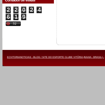
Contador de visitas
2
2
0
2
4
6
1
9
ECVITORIANOTICIAS - BLOG / SITE DO ESPORTE CLUBE VITÓRIA (BAHIA - BRASIL) -