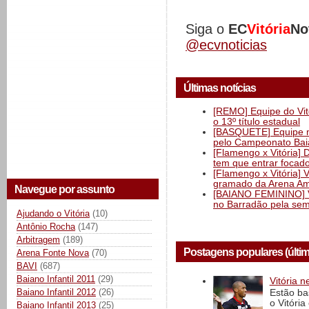
Siga o
EC
Vitória
No
@ecvnoticias
Últimas notícias
[REMO] Equipe do Vitó
o 13º título estadual
[BASQUETE] Equipe mas
pelo Campeonato Ba
[Flamengo x Vitória] 
tem que entrar focad
[Flamengo x Vitória] 
gramado da Arena Am
Navegue por assunto
[BAIANO FEMININO] Vi
no Barradão pela semi
Ajudando o Vitória
(10)
Antônio Rocha
(147)
Arbitragem
(189)
Postagens populares (últi
Arena Fonte Nova
(70)
BAVI
(687)
Baiano Infantil 2011
(29)
Vitória n
Baiano Infantil 2012
(26)
Estão ba
o Vitóri
Baiano Infantil 2013
(25)