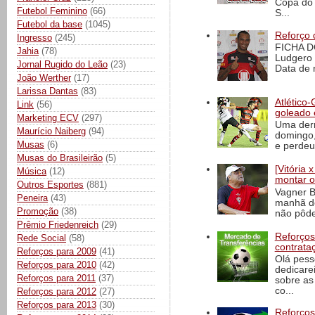
Copa do 
Futebol Feminino
(66)
S...
Futebol da base
(1045)
Reforço 
Ingresso
(245)
FICHA D
Jahia
(78)
Ludgero 
Jornal Rugido do Leão
(23)
Data de 
João Werther
(17)
Larissa Dantas
(83)
Atlético-
Link
(56)
goleado 
Marketing ECV
(297)
Uma derr
Maurício Naiberg
(94)
domingo,
Musas
(6)
e perdeu 
Musas do Brasileirão
(5)
[Vitória
Música
(12)
montar o
Outros Esportes
(881)
Vagner B
Peneira
(43)
manhã de
Promoção
(38)
não pôde
Prêmio Friedenreich
(29)
Reforços
Rede Social
(58)
contrata
Reforços para 2009
(41)
Olá pess
Reforços para 2010
(42)
dedicare
Reforços para 2011
(37)
sobre as
co...
Reforços para 2012
(27)
Reforços para 2013
(30)
Reforços