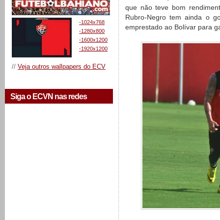
que não teve bom rendiment
Rubro-Negro tem ainda o gole
-1024x768
emprestado ao Bolívar para g
-1280x800
-1600x1200
-1920x1200
//
Veja outros wallpapers do ECV
Siga o ECVN nas redes