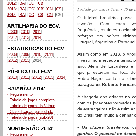
2012
: [
BA
] [
CO
] [
CB
]
Postado por
Lucas Serra
- 30 de 
2013
: [
BA
] [
CO
] [
CB
] [
CN
] [
CS
]
2014
: [
BA
] [
CO
] [
CB
] [
CN
] [CS]
O futebol brasileiro passa
invasão. Com cada v
ARTILHARIA DO ECV:
frequência, os times naciona
[
2009
] [
2010
] [
2011
]
reforços em países vizinh
[
2012
] [
2013
] [
2014
]
Uruguai, Argentina e Paraguai
ESTATÍSTICAS DO ECV:
Assim como em 2013, o Vitóri
[
2008
] [
2009
] [
2010
] [
2011
]
investir no mercado internaci
[
2012
] [
2013
] [2014]
ano. Além de
Escudero e 
PÚBLICO DO ECV:
que já estavam na Toca do
[
2010
] [
2011
] [
2012
] [
2013
] [
2014
]
Rubro-Negro conta no el
paraguaios Roberto Fernand
BAIANÃO 2014:
- Regulamento
A chegada dos gringos no ce
- Tabela de jogos completa
com os jogadores formados no 
-
Tabela de jogos do Vitória
de estrangeiros não é ruim ent
- Classificação por rodada
do Brasil tem muito a ganhar 
- Tabela de jogos (sub-20)
- Os clubes brasileiros,
NORDESTÃO 2014:
ganhar. O pessoal se desta
- Regulamento