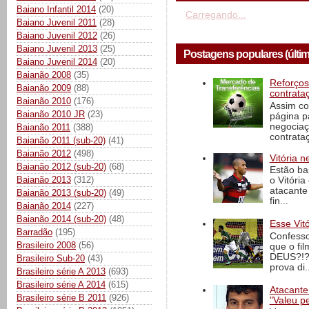
Baiano Infantil 2014
(20)
Carregando...
Baiano Juvenil 2011
(28)
Baiano Juvenil 2012
(26)
Baiano Juvenil 2013
(25)
Postagens populares (últi
Baiano Juvenil 2014
(20)
Baianão 2008
(35)
Reforços
Baianão 2009
(88)
contrata
Baianão 2010
(176)
Assim co
Baianão 2010 JR
(23)
página p
negociaç
Baianão 2011
(388)
contrataç
Baianão 2011 (sub-20)
(41)
Baianão 2012
(498)
Vitória n
Baianão 2012 (sub-20)
(68)
Estão ba
Baianão 2013
(312)
o Vitóri
atacante
Baianão 2013 (sub-20)
(49)
fin...
Baianão 2014
(227)
Baianão 2014 (sub-20)
(48)
Esse Vit
Barradão
(195)
Confesso
Brasileiro 2008
(56)
que o fi
DEUS?!?!
Brasileiro Sub-20
(43)
prova di..
Brasileiro série A 2013
(693)
Brasileiro série A 2014
(615)
Atacante
Brasileiro série B 2011
(926)
"Valeu p