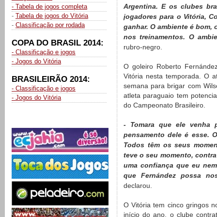
Argentina. E os clubes bra
- Tabela de jogos completa
-
Tabela de jogos do Vitória
jogadores para o Vitória, C
-
Classificação por rodada
ganhar. O ambiente é bom, o
nos treinamentos. O ambi
COPA DO BRASIL 2014:
rubro-negro.
- Classificação e jogos
- Jogos do Vitória
O goleiro Roberto Fernández 
Vitória nesta temporada. O 
BRASILEIRÃO 2014:
semana para brigar com Wilson
- Classificação e jogos
atleta paraguaio tem potenci
- Jogos do Vitória
do Campeonato Brasileiro.
- Tomara que ele venha p
pensamento dele é esse. O
Todos têm os seus momento
teve o seu momento, contra
uma confiança que eu nem 
que Fernández possa nos
declarou.
O Vitória tem cinco gringos n
início do ano, o clube contra