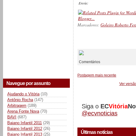
Envie:
Marcadores:
Goleiro Roberto Fe
__________
Comentários
Postagem mais recente
Navegue por assunto
Ver versã
Ajudando o Vitória
(10)
Antônio Rocha
(147)
Siga o
EC
Vitória
No
Arbitragem
(189)
Arena Fonte Nova
(70)
@ecvnoticias
BAVI
(687)
Baiano Infantil 2011
(29)
Baiano Infantil 2012
(26)
Últimas notícias
Baiano Infantil 2013
(25)