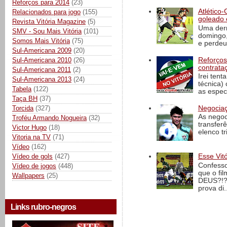
Reforços para 2014
(23)
Atlético-
Relacionados para jogo
(155)
goleado 
Revista Vitória Magazine
(5)
Uma derr
SMV - Sou Mais Vitória
(101)
domingo,
Somos Mais Vitória
(75)
e perdeu 
Sul-Americana 2009
(20)
Reforços
Sul-Americana 2010
(26)
contrata
Sul-Americana 2011
(2)
Irei tent
Sul-Americana 2013
(24)
técnica)
Tabela
(122)
as espec
Taça BH
(37)
Torcida
(327)
Negociaç
As negoc
Troféu Armando Nogueira
(32)
transfer
Victor Hugo
(18)
elenco t
Vitoria na TV
(71)
Vídeo
(162)
Vídeo de gols
(427)
Esse Vit
Confesso
Vídeo de jogos
(448)
que o fi
Wallpapers
(25)
DEUS?!?!
prova di..
Links rubro-negros