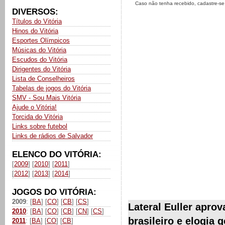
Caso não tenha recebido, cadastre-s
DIVERSOS:
Títulos do Vitória
Hinos do Vitória
Esportes Olímpicos
Músicas do Vitória
Escudos do Vitória
Dirigentes do Vitória
Lista de Conselheiros
Tabelas de jogos do Vitória
SMV - Sou Mais Vitória
Ajude o Vitória!
Torcida do Vitória
Links sobre futebol
Links de rádios de Salvador
ELENCO DO VITÓRIA:
[
2009
] [
2010
] [
2011
]
[
2012
] [
2013
] [
2014
]
JOGOS DO VITÓRIA:
2009
: [
BA
] [
CO
] [
CB
] [
CS
]
Lateral Euller aprov
2010
: [
BA
] [
CO
] [
CB
] [
CN
] [
CS
]
brasileiro e elogia 
2011
: [
BA
] [
CO
] [
CB
]