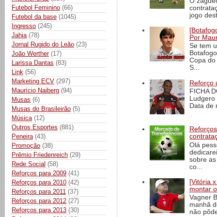
O zaguei
Futebol Feminino
(66)
contrata
jogo dest
Futebol da base
(1045)
Ingresso
(245)
[Botafogo
Jahia
(78)
Por Maur
Jornal Rugido do Leão
(23)
Se tem u
Botafogo
João Werther
(17)
Copa do 
Larissa Dantas
(83)
S...
Link
(56)
Marketing ECV
(297)
Reforço 
Maurício Naiberg
(94)
FICHA D
Ludgero 
Musas
(6)
Data de 
Musas do Brasileirão
(5)
Música
(12)
Outros Esportes
(881)
Reforços
Peneira
(43)
contrata
Olá pess
Promoção
(38)
dedicare
Prêmio Friedenreich
(29)
sobre as
Rede Social
(58)
co...
Reforços para 2009
(41)
[Vitória
Reforços para 2010
(42)
montar o
Reforços para 2011
(37)
Vagner B
Reforços para 2012
(27)
manhã de
Reforços para 2013
(30)
não pôde