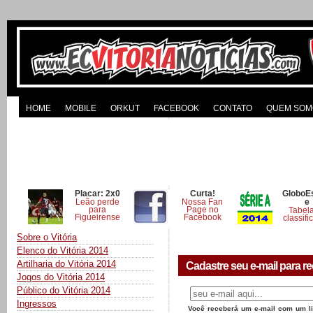
HOME
MOBILE
ORKUT
FACEBOOK
CONTATO
QUEM SOM
Placar: 2x0
Curta!
GloboE
Leão perde
Nossa Fan
e
para
Page no
Tabel
Figueirense
Facebook
classifi
Sobre o Vitória
Elenco do Vitória 2014
Artilharia do Vitória 2014
Cadastre seu e-mail para re
Jogos do Vitória 2014
Público do Vitória 2014
Ingressos
Você receberá um e-mail com um lin