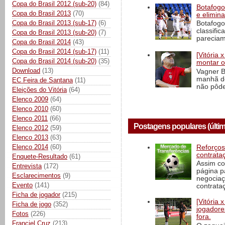
Copa do Brasil 2012 (sub-20)
(84)
Botafogo 
Copa do Brasil 2013
(70)
e elimin
Copa do Brasil 2013 (sub-17)
(6)
Botafogo
classific
Copa do Brasil 2013 (sub-20)
(7)
pareciam
Copa do Brasil 2014
(43)
Copa do Brasil 2014 (sub-17)
(11)
[Vitória
Copa do Brasil 2014 (sub-20)
(35)
montar o
Download
(13)
Vagner B
manhã de
EC Feira de Santana
(11)
não pôde
Eleições do Vitória
(64)
Elenco 2009
(64)
Elenco 2010
(60)
Elenco 2011
(66)
Postagens populares (últim
Elenco 2012
(59)
Elenco 2013
(63)
Elenco 2014
(60)
Reforços
contrata
Enquete-Resultado
(61)
Assim co
Entrevista
(172)
página p
Esclarecimentos
(9)
negociaç
Evento
(141)
contrataç
Ficha de jogador
(215)
[Vitória
Ficha de jogo
(352)
jogadore
Fotos
(226)
fora.
Franciel Cruz
(213)