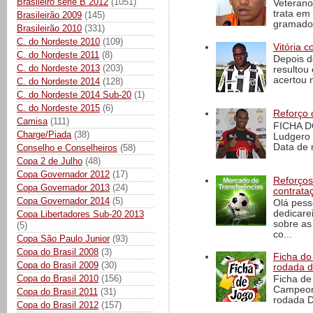
Brasileiro série B 2012
(1051)
Veterano
trata em
Brasileirão 2009
(145)
gramado 
Brasileirão 2010
(331)
C. do Nordeste 2010
(109)
Vitória c
C. do Nordeste 2011
(8)
Depois d
C. do Nordeste 2013
(203)
resultou 
acertou n
C. do Nordeste 2014
(128)
C. do Nordeste 2014 Sub-20
(1)
C. do Nordeste 2015
(6)
Reforço 
Camisa
(111)
FICHA D
Charge/Piada
(38)
Ludgero 
Data de 
Conselho e Conselheiros
(58)
Copa 2 de Julho
(48)
Copa Governador 2012
(17)
Reforços
Copa Governador 2013
(24)
contrata
Copa Governador 2014
(5)
Olá pess
dedicare
Copa Libertadores Sub-20 2013
sobre as
(5)
co...
Copa São Paulo Junior
(93)
Copa do Brasil 2008
(3)
Ficha do 
Copa do Brasil 2009
(30)
rodada 
Copa do Brasil 2010
(156)
Ficha de 
Campeona
Copa do Brasil 2011
(31)
rodada D
Copa do Brasil 2012
(157)