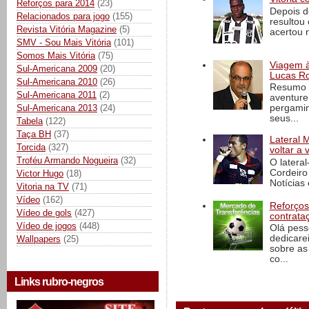
Reforços para 2014
(23)
Depois d
Relacionados para jogo
(155)
resultou 
Revista Vitória Magazine
(5)
acertou n
SMV - Sou Mais Vitória
(101)
Somos Mais Vitória
(75)
Viagem à 
Sul-Americana 2009
(20)
Lucas Ro
Sul-Americana 2010
(26)
Resumo d
Sul-Americana 2011
(2)
aventure
pergamin
Sul-Americana 2013
(24)
seus...
Tabela
(122)
Taça BH
(37)
Lateral 
Torcida
(327)
voltar a 
Troféu Armando Nogueira
(32)
O latera
Cordeiro
Victor Hugo
(18)
Notícias 
Vitoria na TV
(71)
Vídeo
(162)
Reforços
Vídeo de gols
(427)
contrata
Vídeo de jogos
(448)
Olá pess
dedicare
Wallpapers
(25)
sobre as
co...
Links rubro-negros