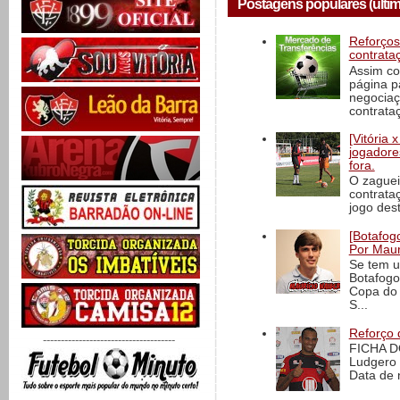
Postagens populares (últim
Reforços
contrata
Assim co
página p
negociaç
contrataç
[Vitória
jogadore
fora.
O zaguei
contrata
jogo dest
[Botafogo
Por Maur
Se tem u
Botafogo
Copa do 
S...
Reforço 
-------------------------------------
FICHA D
Ludgero 
Data de 