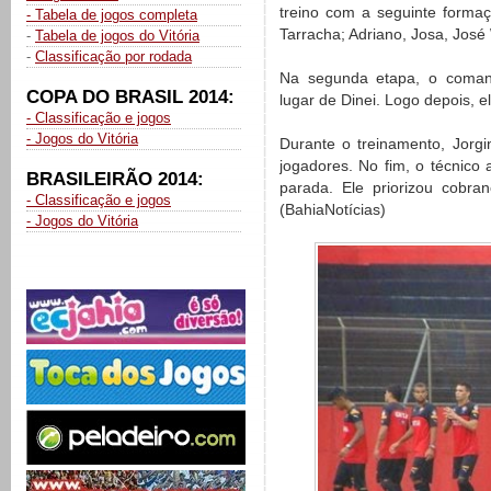
treino com a seguinte formaç
- Tabela de jogos completa
Tarracha; Adriano, Josa, José 
-
Tabela de jogos do Vitória
-
Classificação por rodada
Na segunda etapa, o coman
COPA DO BRASIL 2014:
lugar de Dinei. Logo depois, el
- Classificação e jogos
- Jogos do Vitória
Durante o treinamento, Jorgi
jogadores. No fim, o técnico 
BRASILEIRÃO 2014:
parada. Ele priorizou cobra
- Classificação e jogos
(BahiaNotícias)
- Jogos do Vitória