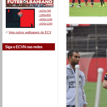
-1024x768
-1280x800
-1600x1200
-1920x1200
//
Veja outros wallpapers do ECV
Siga o ECVN nas redes