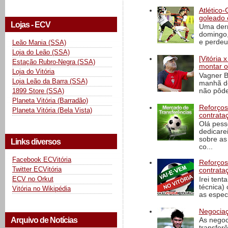
Atlético-
goleado 
Lojas - ECV
Uma derr
domingo,
e perdeu 
Leão Mania (SSA)
Loja do Leão (SSA)
[Vitória
Estação Rubro-Negra (SSA)
montar o
Loja do Vitória
Vagner B
Loja Leão da Barra (SSA)
manhã de
não pôde
1899 Store (SSA)
Planeta Vitória (Barradão)
Reforços
Planeta Vitória (Bela Vista)
contrata
Olá pess
dedicare
sobre as
Links diversos
co...
Facebook ECVitória
Reforços
Twitter ECVitória
contrata
ECV no Orkut
Irei tent
técnica)
Vitória no Wikipédia
as espec
Negociaç
Arquivo de Notícias
As negoc
transfer