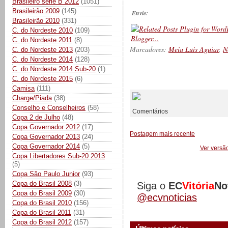
Brasileiro série B 2012
(1051)
Brasileirão 2009
(145)
Envie:
Brasileirão 2010
(331)
C. do Nordeste 2010
(109)
C. do Nordeste 2011
(8)
Marcadores:
Meia Luis Aguiar
,
N
C. do Nordeste 2013
(203)
C. do Nordeste 2014
(128)
C. do Nordeste 2014 Sub-20
(1)
C. do Nordeste 2015
(6)
__________
Camisa
(111)
Charge/Piada
(38)
Conselho e Conselheiros
(58)
Comentários
Copa 2 de Julho
(48)
Copa Governador 2012
(17)
Postagem mais recente
Copa Governador 2013
(24)
Copa Governador 2014
(5)
Ver versã
Copa Libertadores Sub-20 2013
(5)
Copa São Paulo Junior
(93)
Copa do Brasil 2008
(3)
Siga o
EC
Vitória
No
Copa do Brasil 2009
(30)
@ecvnoticias
Copa do Brasil 2010
(156)
Copa do Brasil 2011
(31)
Copa do Brasil 2012
(157)