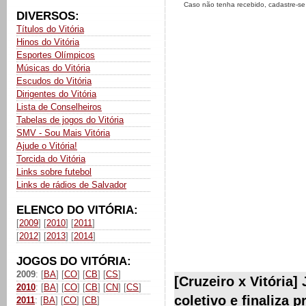
Caso não tenha recebido, cadastre-s
DIVERSOS:
Títulos do Vitória
Hinos do Vitória
Esportes Olímpicos
Músicas do Vitória
Escudos do Vitória
Dirigentes do Vitória
Lista de Conselheiros
Tabelas de jogos do Vitória
SMV - Sou Mais Vitória
Ajude o Vitória!
Torcida do Vitória
Links sobre futebol
Links de rádios de Salvador
ELENCO DO VITÓRIA:
[
2009
] [
2010
] [
2011
]
[
2012
] [
2013
] [
2014
]
JOGOS DO VITÓRIA:
2009
: [
BA
] [
CO
] [
CB
] [
CS
]
[Cruzeiro x Vitória
2010
: [
BA
] [
CO
] [
CB
] [
CN
] [
CS
]
coletivo e finaliza 
2011
: [
BA
] [
CO
] [
CB
]