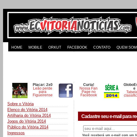
HOME
MOBILE
ORKUT
FACEBOOK
CONTATO
QUEM SOM
Placar: 2x0
Curta!
GloboE
Leão perde
Nossa Fan
e
para
Page no
Tabel
Figueirense
Facebook
classifi
Sobre o Vitória
Elenco do Vitória 2014
Artilharia do Vitória 2014
Cadastre seu e-mail para re
Jogos do Vitória 2014
Público do Vitória 2014
Ingressos
Você receberá um e-mail com um lin