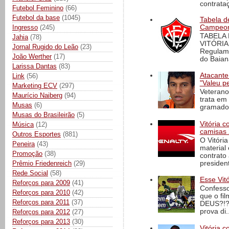
contrataç
Futebol Feminino
(66)
Futebol da base
(1045)
Tabela d
Ingresso
(245)
Campeona
TABELA
Jahia
(78)
VITÓRIA
Jornal Rugido do Leão
(23)
Regulame
João Werther
(17)
do Baian
Larissa Dantas
(83)
Atacante
Link
(56)
"Valeu p
Marketing ECV
(297)
Veterano
Maurício Naiberg
(94)
trata em
Musas
(6)
gramado 
Musas do Brasileirão
(5)
Vitória 
Música
(12)
camisas 
Outros Esportes
(881)
O Vitóri
Peneira
(43)
material
Promoção
(38)
contrato
Prêmio Friedenreich
(29)
president
Rede Social
(58)
Esse Vit
Reforços para 2009
(41)
Confesso
Reforços para 2010
(42)
que o fi
Reforços para 2011
(37)
DEUS?!?!
prova di..
Reforços para 2012
(27)
Reforços para 2013
(30)
Vitória c