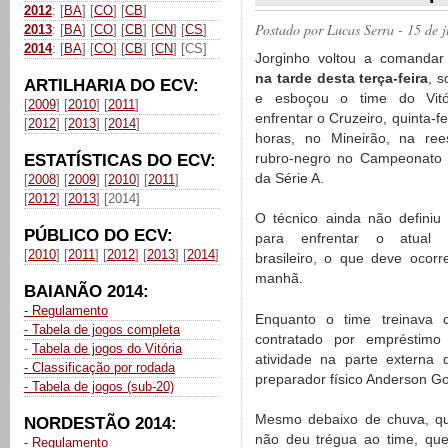
2012
: [
BA
] [
CO
] [
CB
]
Postado por
Lucas Serra
- 15 de 
2013
: [
BA
] [
CO
] [
CB
] [
CN
] [
CS
]
2014
: [
BA
] [
CO
] [
CB
] [
CN
] [CS]
Jorginho voltou a comanda
na tarde desta terça-feira
, 
ARTILHARIA DO ECV:
e esboçou o time do Vitó
[
2009
] [
2010
] [
2011
]
enfrentar o Cruzeiro, quinta-fe
[
2012
] [
2013
] [
2014
]
horas, no Mineirão, na ree
rubro-negro no Campeonato B
ESTATÍSTICAS DO ECV:
da Série A.
[
2008
] [
2009
] [
2010
] [
2011
]
[
2012
] [
2013
] [2014]
O técnico ainda não definiu
PÚBLICO DO ECV:
para enfrentar o atual
[
2010
] [
2011
] [
2012
] [
2013
] [
2014
]
brasileiro, o que deve ocorr
manhã.
BAIANÃO 2014:
- Regulamento
Enquanto o time treinava 
- Tabela de jogos completa
contratado por empréstimo
-
Tabela de jogos do Vitória
atividade na parte extern
- Classificação por rodada
preparador físico Anderson Go
- Tabela de jogos (sub-20)
Mesmo debaixo de chuva, que
NORDESTÃO 2014:
não deu trégua ao time, que
- Regulamento