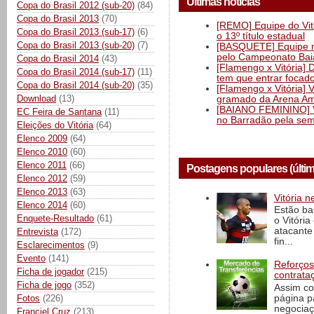
Últimas notícias
Copa do Brasil 2012 (sub-20)
(84)
Copa do Brasil 2013
(70)
[REMO] Equipe do Vitó
Copa do Brasil 2013 (sub-17)
(6)
o 13º título estadual
Copa do Brasil 2013 (sub-20)
(7)
[BASQUETE] Equipe mas
pelo Campeonato Ba
Copa do Brasil 2014
(43)
[Flamengo x Vitória] 
Copa do Brasil 2014 (sub-17)
(11)
tem que entrar focad
Copa do Brasil 2014 (sub-20)
(35)
[Flamengo x Vitória] 
Download
(13)
gramado da Arena Am
[BAIANO FEMININO] Vi
EC Feira de Santana
(11)
no Barradão pela semi
Eleições do Vitória
(64)
Elenco 2009
(64)
Elenco 2010
(60)
Elenco 2011
(66)
Postagens populares (últi
Elenco 2012
(59)
Elenco 2013
(63)
Vitória n
Elenco 2014
(60)
Estão ba
Enquete-Resultado
(61)
o Vitóri
atacante
Entrevista
(172)
fin...
Esclarecimentos
(9)
Evento
(141)
Reforços
Ficha de jogador
(215)
contrata
Ficha de jogo
(352)
Assim co
página p
Fotos
(226)
negociaç
Franciel Cruz
(213)