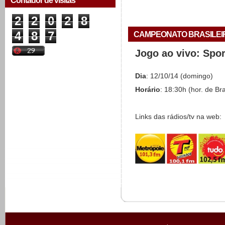
Contador de visitas
2
2
0
2
8
4
8
7
CAMPEONATO BRASILEIRO 
Jogo ao vivo: Spo
Dia
: 12/10/14 (domingo)
Horário
: 18:30h (hor. de Bra
Links das rádios/tv na web: