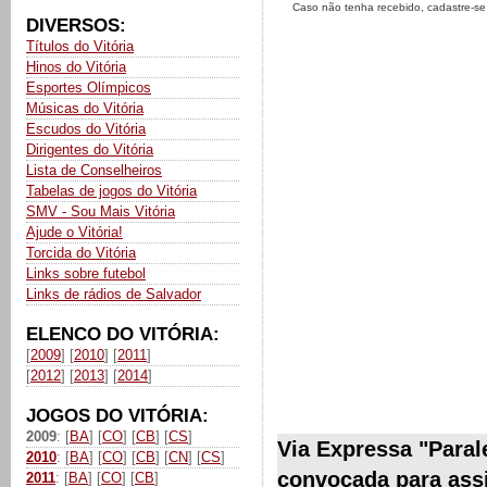
Caso não tenha recebido, cadastre-s
DIVERSOS:
Títulos do Vitória
Hinos do Vitória
Esportes Olímpicos
Músicas do Vitória
Escudos do Vitória
Dirigentes do Vitória
Lista de Conselheiros
Tabelas de jogos do Vitória
SMV - Sou Mais Vitória
Ajude o Vitória!
Torcida do Vitória
Links sobre futebol
Links de rádios de Salvador
ELENCO DO VITÓRIA:
[
2009
] [
2010
] [
2011
]
[
2012
] [
2013
] [
2014
]
JOGOS DO VITÓRIA:
2009
: [
BA
] [
CO
] [
CB
] [
CS
]
Via Expressa "Paral
2010
: [
BA
] [
CO
] [
CB
] [
CN
] [
CS
]
convocada para assin
2011
: [
BA
] [
CO
] [
CB
]