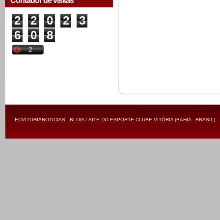
Contador de visitas
2
2
0
2
3
6
0
8
ECVITORIANOTICIAS - BLOG / SITE DO ESPORTE CLUBE VITÓRIA (BAHIA - BRASIL) -