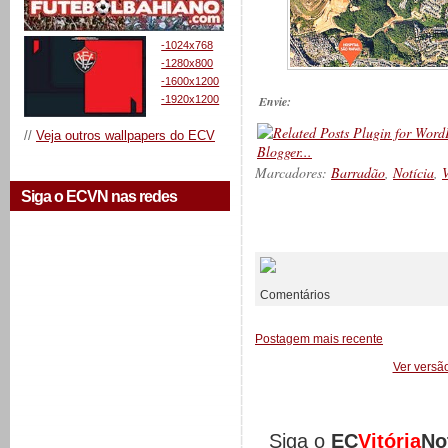
-1024x768
-1280x800
-1600x1200
-1920x1200
Envie:
//
Veja outros wallpapers do ECV
Marcadores:
Barradão
,
Notícia
,
Siga o ECVN nas redes
__________
Comentários
Postagem mais recente
Ver versã
Siga o
EC
Vitória
No