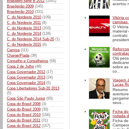
Brasileiro série B 2012
(1051)
acertou n
Brasileirão 2009
(145)
Brasileirão 2010
(331)
C. do Nordeste 2010
(109)
Vitória 
camisas 
C. do Nordeste 2011
(8)
O Vitóri
C. do Nordeste 2013
(203)
material
C. do Nordeste 2014
(128)
contrato
C. do Nordeste 2014 Sub-20
(1)
president
C. do Nordeste 2015
(6)
Reforços
Camisa
(111)
contrata
Charge/Piada
(38)
Olá pess
Conselho e Conselheiros
(58)
dedicare
Copa 2 de Julho
(48)
sobre as
co...
Copa Governador 2012
(17)
Copa Governador 2013
(24)
Viagem à 
Copa Governador 2014
(5)
Lucas Ro
Copa Libertadores Sub-20 2013
Resumo d
(5)
aventure
pergamin
Copa São Paulo Junior
(93)
seus...
Copa do Brasil 2008
(3)
Copa do Brasil 2009
(30)
Ficha do 
Copa do Brasil 2010
(156)
rodada 
Copa do Brasil 2011
(31)
Ficha de 
Campeona
Copa do Brasil 2012
(157)