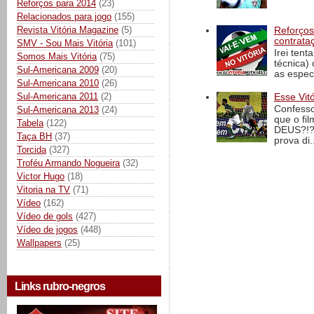
Reforços para 2014
(23)
Relacionados para jogo
(155)
Revista Vitória Magazine
(5)
Reforços
contrata
SMV - Sou Mais Vitória
(101)
Irei tent
Somos Mais Vitória
(75)
técnica)
Sul-Americana 2009
(20)
as espec
Sul-Americana 2010
(26)
Sul-Americana 2011
(2)
Esse Vit
Confesso
Sul-Americana 2013
(24)
que o fi
Tabela
(122)
DEUS?!?!
Taça BH
(37)
prova di..
Torcida
(327)
Troféu Armando Nogueira
(32)
Victor Hugo
(18)
Vitoria na TV
(71)
Vídeo
(162)
Vídeo de gols
(427)
Vídeo de jogos
(448)
Wallpapers
(25)
Links rubro-negros