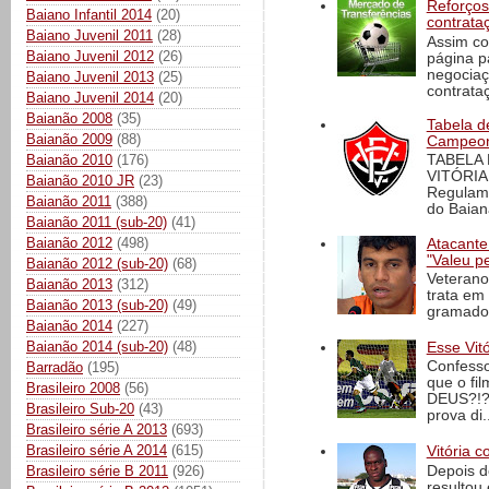
Reforços
Baiano Infantil 2014
(20)
contrata
Baiano Juvenil 2011
(28)
Assim co
Baiano Juvenil 2012
(26)
página p
negociaç
Baiano Juvenil 2013
(25)
contrataç
Baiano Juvenil 2014
(20)
Baianão 2008
(35)
Tabela d
Baianão 2009
(88)
Campeona
Baianão 2010
(176)
TABELA
VITÓRIA
Baianão 2010 JR
(23)
Regulame
Baianão 2011
(388)
do Baian
Baianão 2011 (sub-20)
(41)
Baianão 2012
(498)
Atacante
"Valeu p
Baianão 2012 (sub-20)
(68)
Veterano
Baianão 2013
(312)
trata em
Baianão 2013 (sub-20)
(49)
gramado 
Baianão 2014
(227)
Baianão 2014 (sub-20)
(48)
Esse Vit
Confesso
Barradão
(195)
que o fi
Brasileiro 2008
(56)
DEUS?!?!
Brasileiro Sub-20
(43)
prova di..
Brasileiro série A 2013
(693)
Brasileiro série A 2014
(615)
Vitória c
Depois d
Brasileiro série B 2011
(926)
resultou 