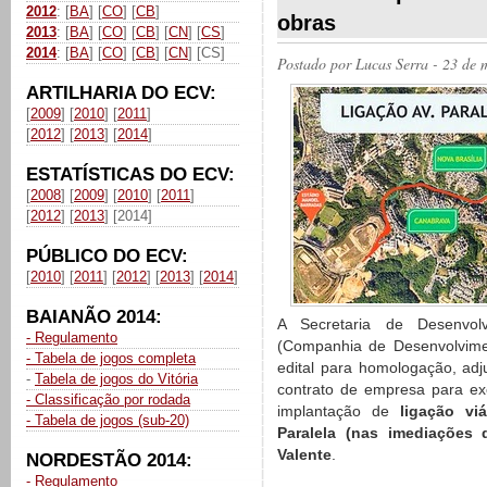
2012
: [
BA
] [
CO
] [
CB
]
obras
2013
: [
BA
] [
CO
] [
CB
] [
CN
] [
CS
]
2014
: [
BA
] [
CO
] [
CB
] [
CN
] [CS]
Postado por
Lucas Serra
- 23 de 
ARTILHARIA DO ECV:
[
2009
] [
2010
] [
2011
]
[
2012
] [
2013
] [
2014
]
ESTATÍSTICAS DO ECV:
[
2008
] [
2009
] [
2010
] [
2011
]
[
2012
] [
2013
] [2014]
PÚBLICO DO ECV:
[
2010
] [
2011
] [
2012
] [
2013
] [
2014
]
BAIANÃO 2014:
A Secretaria de Desenvo
- Regulamento
(Companhia de Desenvolvime
- Tabela de jogos completa
edital para homologação, ad
-
Tabela de jogos do Vitória
contrato de empresa para ex
- Classificação por rodada
implantação de
ligação viá
- Tabela de jogos (sub-20)
Paralela (nas imediações
Valente
.
NORDESTÃO 2014:
- Regulamento