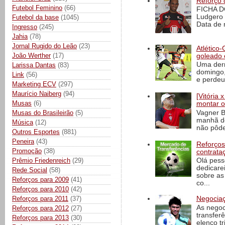
Reforço 
Futebol Feminino
(66)
FICHA D
Ludgero 
Futebol da base
(1045)
Data de 
Ingresso
(245)
Jahia
(78)
Jornal Rugido do Leão
(23)
Atlético-
João Werther
(17)
goleado 
Uma derr
Larissa Dantas
(83)
domingo,
Link
(56)
e perdeu 
Marketing ECV
(297)
Maurício Naiberg
(94)
[Vitória
Musas
(6)
montar o
Vagner B
Musas do Brasileirão
(5)
manhã de
Música
(12)
não pôde
Outros Esportes
(881)
Peneira
(43)
Reforços
Promoção
(38)
contrata
Prêmio Friedenreich
(29)
Olá pess
dedicare
Rede Social
(58)
sobre as
Reforços para 2009
(41)
co...
Reforços para 2010
(42)
Reforços para 2011
(37)
Negociaç
As negoc
Reforços para 2012
(27)
transfer
Reforços para 2013
(30)
elenco t