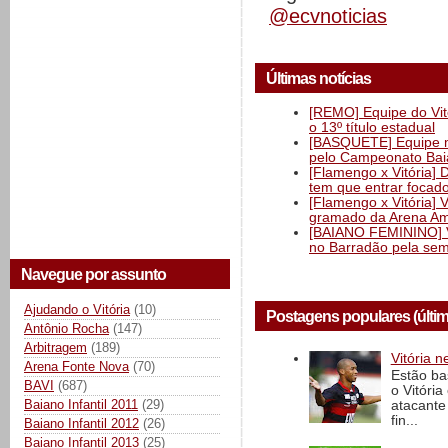
@ecvnoticias
Últimas notícias
[REMO] Equipe do Vitó
o 13º título estadual
[BASQUETE] Equipe mas
pelo Campeonato Ba
[Flamengo x Vitória] 
tem que entrar focad
[Flamengo x Vitória] 
gramado da Arena Am
[BAIANO FEMININO] Vi
no Barradão pela semi
Navegue por assunto
Ajudando o Vitória
(10)
Postagens populares (últi
Antônio Rocha
(147)
Arbitragem
(189)
Vitória n
Arena Fonte Nova
(70)
Estão ba
BAVI
(687)
o Vitóri
Baiano Infantil 2011
(29)
atacante
fin...
Baiano Infantil 2012
(26)
Baiano Infantil 2013
(25)