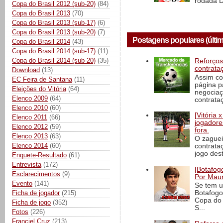
rodada D
Copa do Brasil 2012 (sub-20)
(84)
Copa do Brasil 2013
(70)
Copa do Brasil 2013 (sub-17)
(6)
Copa do Brasil 2013 (sub-20)
(7)
Postagens populares (últim
Copa do Brasil 2014
(43)
Copa do Brasil 2014 (sub-17)
(11)
Copa do Brasil 2014 (sub-20)
(35)
Reforços
contrata
Download
(13)
Assim co
EC Feira de Santana
(11)
página p
Eleições do Vitória
(64)
negociaç
Elenco 2009
(64)
contrataç
Elenco 2010
(60)
[Vitória
Elenco 2011
(66)
jogadore
Elenco 2012
(59)
fora.
Elenco 2013
(63)
O zaguei
Elenco 2014
(60)
contrata
jogo dest
Enquete-Resultado
(61)
Entrevista
(172)
[Botafogo
Esclarecimentos
(9)
Por Maur
Evento
(141)
Se tem u
Ficha de jogador
(215)
Botafogo
Copa do 
Ficha de jogo
(352)
S...
Fotos
(226)
Franciel Cruz
(213)