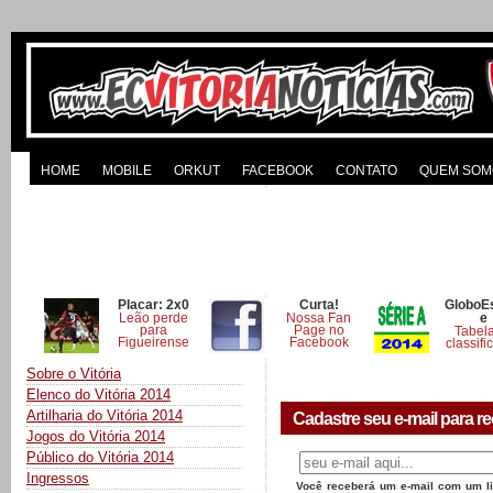
HOME
MOBILE
ORKUT
FACEBOOK
CONTATO
QUEM SOM
Placar: 2x0
Curta!
GloboE
Leão perde
Nossa Fan
e
para
Page no
Tabel
Figueirense
Facebook
classifi
Sobre o Vitória
Elenco do Vitória 2014
Artilharia do Vitória 2014
Cadastre seu e-mail para re
Jogos do Vitória 2014
Público do Vitória 2014
Ingressos
Você receberá um e-mail com um lin