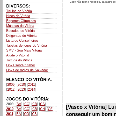
Caso não tenha recebido, cadastre-s
DIVERSOS:
Títulos do Vitória
Hinos do Vitória
Esportes Olímpicos
Músicas do Vitória
Escudos do Vitória
Dirigentes do Vitória
Lista de Conselheiros
Tabelas de jogos do Vitória
SMV - Sou Mais Vitória
Ajude o Vitória!
Torcida do Vitória
Links sobre futebol
Links de rádios de Salvador
ELENCO DO VITÓRIA:
[
2009
] [
2010
] [
2011
]
[
2012
] [
2013
] [
2014
]
JOGOS DO VITÓRIA:
2009
: [
BA
] [
CO
] [
CB
] [
CS
]
[Vasco x Vitória] L
2010
: [
BA
] [
CO
] [
CB
] [
CN
] [
CS
]
conseguir um bom re
2011
: [
BA
] [
CO
] [
CB
]