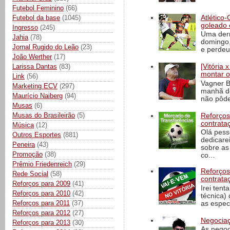
Futebol Feminino
(66)
Atlético-
Futebol da base
(1045)
goleado 
Ingresso
(245)
Uma derr
Jahia
(78)
domingo,
Jornal Rugido do Leão
(23)
e perdeu 
João Werther
(17)
Larissa Dantas
(83)
[Vitória
montar o
Link
(56)
Vagner B
Marketing ECV
(297)
manhã de
Maurício Naiberg
(94)
não pôde
Musas
(6)
Musas do Brasileirão
(5)
Reforços
contrata
Música
(12)
Olá pess
Outros Esportes
(881)
dedicare
Peneira
(43)
sobre as
Promoção
(38)
co...
Prêmio Friedenreich
(29)
Reforços
Rede Social
(58)
contrata
Reforços para 2009
(41)
Irei tent
Reforços para 2010
(42)
técnica)
Reforços para 2011
(37)
as espec
Reforços para 2012
(27)
Negociaç
Reforços para 2013
(30)
As negoc