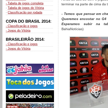
- Tabela de jogos completa
terminar na parte de cima da t
-
Tabela de jogos do Vitória
-
Classificação por rodada
- Temos que pensar em che
Queremos encostar no G4 e
COPA DO BRASIL 2014:
Esperamos subir na tab
- Classificação e jogos
BahiaNotícias)
- Jogos do Vitória
BRASILEIRÃO 2014:
- Classificação e jogos
- Jogos do Vitória