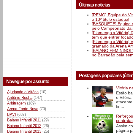
Últimas notícias
[REMO] Equipe do Vitó
o 13º título estadual
[BASQUETE] Equipe mas
pelo Campeonato Ba
[Flamengo x Vitória] 
tem que entrar focad
[Flamengo x Vitória] 
gramado da Arena Am
[BAIANO FEMININO] Vi
no Barradão pela semi
Postagens populares (últi
Navegue por assunto
Vitória n
Ajudando o Vitória
(10)
Estão ba
Antônio Rocha
(147)
o Vitóri
atacante
Arbitragem
(189)
fin...
Arena Fonte Nova
(70)
BAVI
(687)
Reforços
Baiano Infantil 2011
(29)
contrata
Baiano Infantil 2012
(26)
Assim co
página p
Baiano Infantil 2013
(25)