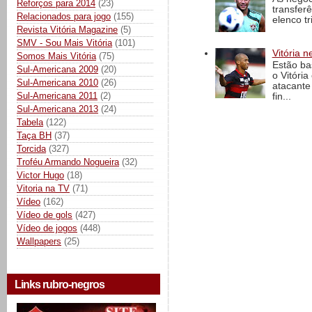
Reforços para 2014
(23)
transfer
Relacionados para jogo
(155)
elenco t
Revista Vitória Magazine
(5)
SMV - Sou Mais Vitória
(101)
Vitória n
Somos Mais Vitória
(75)
Estão ba
Sul-Americana 2009
(20)
o Vitóri
Sul-Americana 2010
(26)
atacante
Sul-Americana 2011
(2)
fin...
Sul-Americana 2013
(24)
Tabela
(122)
Taça BH
(37)
Torcida
(327)
Troféu Armando Nogueira
(32)
Victor Hugo
(18)
Vitoria na TV
(71)
Vídeo
(162)
Vídeo de gols
(427)
Vídeo de jogos
(448)
Wallpapers
(25)
Links rubro-negros