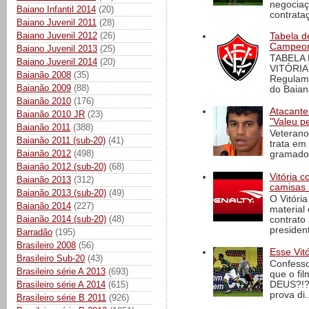
negociaç
Baiano Infantil 2014
(20)
contrataç
Baiano Juvenil 2011
(28)
Baiano Juvenil 2012
(26)
Tabela d
Campeona
Baiano Juvenil 2013
(25)
TABELA
Baiano Juvenil 2014
(20)
VITÓRIA
Baianão 2008
(35)
Regulame
Baianão 2009
(88)
do Baian
Baianão 2010
(176)
Atacante
Baianão 2010 JR
(23)
"Valeu p
Baianão 2011
(388)
Veterano
Baianão 2011 (sub-20)
(41)
trata em
Baianão 2012
(498)
gramado 
Baianão 2012 (sub-20)
(68)
Vitória 
Baianão 2013
(312)
camisas 
Baianão 2013 (sub-20)
(49)
O Vitóri
Baianão 2014
(227)
material
Baianão 2014 (sub-20)
(48)
contrato
president
Barradão
(195)
Brasileiro 2008
(56)
Esse Vit
Brasileiro Sub-20
(43)
Confesso
Brasileiro série A 2013
(693)
que o fi
Brasileiro série A 2014
(615)
DEUS?!?!
prova di..
Brasileiro série B 2011
(926)