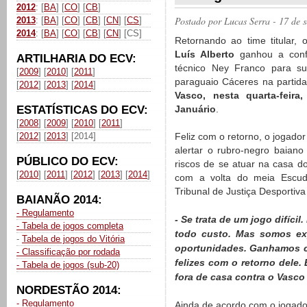
2012
: [
BA
] [
CO
] [
CB
]
Postado por
Lucas Serra
- 17 de 
2013
: [
BA
] [
CO
] [
CB
] [
CN
] [
CS
]
2014
: [
BA
] [
CO
] [
CB
] [
CN
] [CS]
Retornando ao time titular,
Luís Alberto
ganhou a conf
ARTILHARIA DO ECV:
técnico Ney Franco para sub
[
2009
] [
2010
] [
2011
]
paraguaio Cáceres na partida
[
2012
] [
2013
] [
2014
]
Vasco, nesta quarta-feira
ESTATÍSTICAS DO ECV:
Januário
.
[
2008
] [
2009
] [
2010
] [
2011
]
[
2012
] [
2013
] [2014]
Feliz com o retorno, o jogado
alertar o rubro-negro baiano
PÚBLICO DO ECV:
riscos de se atuar na casa do
[
2010
] [
2011
] [
2012
] [
2013
] [
2014
]
com a volta do meia Escud
Tribunal de Justiça Desportiva
BAIANÃO 2014:
- Regulamento
- Se trata de um jogo difícil
- Tabela de jogos completa
todo custo. Mas somos exp
-
Tabela de jogos do Vitória
oportunidades. Ganhamos c
- Classificação por rodada
felizes com o retorno dele
- Tabela de jogos (sub-20)
fora de casa contra o Vasco
NORDESTÃO 2014:
- Regulamento
Ainda de acordo com o jogador