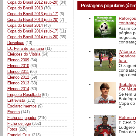
Copa do Brasil 2012 (sub-20)
(84)
Postagens populares (últim
Copa do Brasil 2013
(70)
Copa do Brasil 2013 (sub-17)
(6)
Reforços
Copa do Brasil 2013 (sub-20)
(7)
contrata
Copa do Brasil 2014
(43)
Assim co
Copa do Brasil 2014 (sub-17)
(11)
página p
Copa do Brasil 2014 (sub-20)
(35)
negociaç
contrataç
Download
(13)
EC Feira de Santana
(11)
[Vitória
Eleições do Vitória
(64)
jogadore
Elenco 2009
(64)
fora.
Elenco 2010
(60)
O zaguei
contrata
Elenco 2011
(66)
jogo dest
Elenco 2012
(59)
Elenco 2013
(63)
[Botafogo
Elenco 2014
(60)
Por Maur
Se tem u
Enquete-Resultado
(61)
Botafogo
Entrevista
(172)
Copa do 
Esclarecimentos
(9)
S...
Evento
(141)
Reforço 
Ficha de jogador
(215)
FICHA D
Ficha de jogo
(352)
Ludgero 
Fotos
(226)
Data de 
Franciel Cruz
(213)