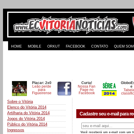
HOME
MOBILE
ORKUT
FACEBOOK
CONTATO
QUEM SOM
Placar: 2x0
Curta!
GloboE
Leão perde
Nossa Fan
e
para
Page no
Tabel
Figueirense
Facebook
classifi
Sobre o Vitória
Elenco do Vitória 2014
Artilharia do Vitória 2014
Cadastre seu e-mail para re
Jogos do Vitória 2014
Público do Vitória 2014
Ingressos
Você receberá um e-mail com um lin