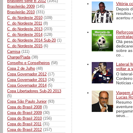
Brasileiro série B 2012
(1051)
Vitória c
Brasileirão 2009
(145)
Depois d
Brasileirão 2010
(331)
resultou 
C. do Nordeste 2010
(109)
acertou n
C. do Nordeste 2011
(8)
C. do Nordeste 2013
(203)
Reforços
C. do Nordeste 2014
(128)
contrata
C. do Nordeste 2014 Sub-20
(1)
Olá pess
C. do Nordeste 2015
(6)
dedicare
sobre as
Camisa
(111)
co...
Charge/Piada
(38)
Conselho e Conselheiros
(58)
Lateral 
Copa 2 de Julho
(48)
voltar a 
O latera
Copa Governador 2012
(17)
Cordeiro
Copa Governador 2013
(24)
Notícias 
Copa Governador 2014
(5)
Copa Libertadores Sub-20 2013
Viagem à 
(5)
Lucas Ro
Copa São Paulo Junior
(93)
Resumo d
aventure
Copa do Brasil 2008
(3)
pergamin
Copa do Brasil 2009
(30)
seus...
Copa do Brasil 2010
(156)
Copa do Brasil 2011
(31)
Copa do Brasil 2012
(157)