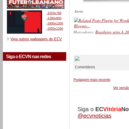
Envie:
-1024x768
-1280x800
-1600x1200
-1920x1200
Marcadores:
Brasileiro série A 2
//
Veja outros wallpapers do ECV
__________
Siga o ECVN nas redes
Comentários
Postagem mais recente
Ver versã
Siga o
EC
Vitória
No
@ecvnoticias