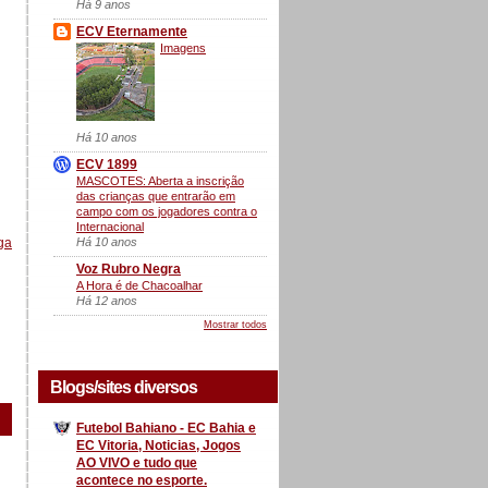
Há 9 anos
ECV Eternamente
Imagens
Há 10 anos
ECV 1899
MASCOTES: Aberta a inscrição
das crianças que entrarão em
campo com os jogadores contra o
Internacional
Há 10 anos
ga
Voz Rubro Negra
A Hora é de Chacoalhar
Há 12 anos
Mostrar todos
Blogs/sites diversos
Futebol Bahiano - EC Bahia e
EC Vitoria, Noticias, Jogos
AO VIVO e tudo que
acontece no esporte.