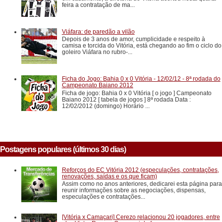
feira a contratação de ma...
Viáfara: de paredão a vilão
Depois de 3 anos de amor, cumplicidade e respeito à
camisa e torcida do Vitória, está chegando ao fim o ciclo do
goleiro Viáfara no rubro-...
Ficha do Jogo: Bahia 0 x 0 Vitória - 12/02/12 - 8ª rodada do
Campeonato Baiano 2012
Ficha de jogo: Bahia 0 x 0 Vitória [ o jogo ] Campeonato
Baiano 2012 [ tabela de jogos ] 8ª rodada Data :
12/02/2012 (domingo) Horário ...
Postagens populares (últimos 30 dias)
Reforços do EC Vitória 2012 (especulações, contratações,
renovações, saídas e os que ficam)
Assim como no anos anteriores, dedicarei esta página para
reunir informações sobre as negociações, dispensas,
especulações e contratações...
[Vitória x Camaçari] Cerezo relacionou 20 jogadores, entre