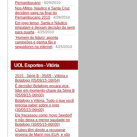
Pernambucano
- 4/29/2010
Nos Aflitos, Náutico e Santa Cruz
decidem vaga na final do
Pernambucano 2010
- 4/28/2010
Em jogo tenso, Santa e Náutico
empatam e deixam decisão da semi
para quarta
- 4/25/2010
‘Homem do futuro’ aponta
campeões e ganha fãs e
seguidores na internet
- 4/25/2010
UOL Esportes - Vitória
2015 - Série B - 05/09 - Vitória x
Botafogo (05/09/15-16h54)
É decisão! Botafogo encara vice-
líder em momento-chave da Série B
(05/09/15-06h00)
Botafogo x Vitória. Tudo o que você
precisa saber sobre o jogo
(30/05/15-06h00)
Ele fracassou como 'novo Seedorf'
e não deixa a menor saudade no
Botafogo (30/05/15-06h00)
Clubes têm direito a recuperar
propina de Marin nos EUA, e vão