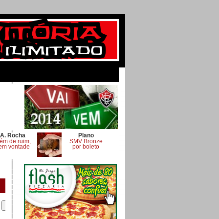
A. Rocha
Plano
ém de ruim,
SMV Bronze
em vontade
por boleto
.