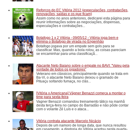
Reforços do EC Vitória 2012 (especulações, contratações,
renovações, saídas e os que ficam)
Assim como no anos anteriores, dedicarei esta página para
reunir informações sobre as negociações, dispensas,
especulações e contratações...
Botafogo 1 x 2 Vitória - 09/05/12 - Vitória joga bem e
elimina o Botafogo de virada no Engenhão
Botafogo jogava por um empate sem gols para se
classificar. Mas, quando a bola rolou, as coisas pareciam
se encaminhar para uma classificaçã...
Atacante Neto Baiano sobre o empate no BAVI: "Valeu pela
vontade de todos os jogadores"
Veterano em clássicos, principalmente quando se trata em
Ba-Vi, o atacante Neto Baiano deixou o gramado de
Pituaçu soltando fumaça, no clás...
[Vitória x Americana] Vágner Benazzi começa a montar o
time para sexta-feira
Vagner Benazzi comandou treinamento tático na manhã
desta terça-feira no campo do Barradão e não pôde contar
com o volante Zé Luís e o ataca...
Vitória contrata atacante Marcelo Nicácio
Depois de um namoro de longa data, que nunca resultou
em casamento, a diretoria do Vitória acertou nesta quarta-