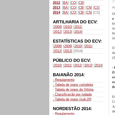
2012
: [
BA
] [
CO
] [
CB
]
P
2013
: [
BA
] [
CO
] [
CB
] [
CN
] [
CS
]
2014
: [
BA
] [
CO
] [
CB
] [
CN
] [CS]
O
e
ARTILHARIA DO ECV:
to
[
2009
] [
2010
] [
2011
]
n
[
2012
] [
2013
] [
2014
]
b
ún
ESTATÍSTICAS DO ECV:
[
2008
] [
2009
] [
2010
] [
2011
]
O
[
2012
] [
2013
] [2014]
d
(
PÚBLICO DO ECV:
[
2010
] [
2011
] [
2012
] [
2013
] [
2014
]
-
E
BAIANÃO 2014:
e
- Regulamento
e
- Tabela de jogos completa
B
-
Tabela de jogos do Vitória
- Classificação por rodada
E
- Tabela de jogos (sub-20)
C
J
NORDESTÃO 2014:
d
- Regulamento