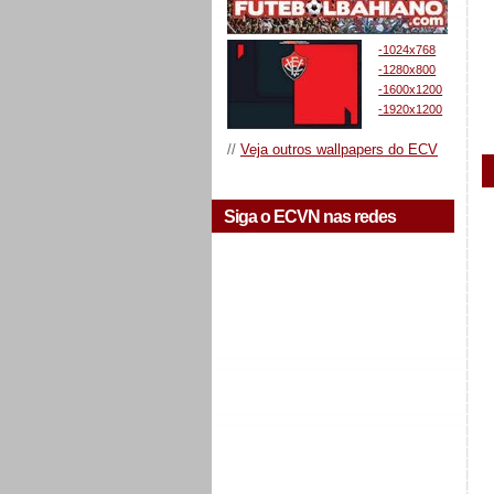
-1024x768
-1280x800
-1600x1200
-1920x1200
//
Veja outros wallpapers do ECV
Siga o ECVN nas redes