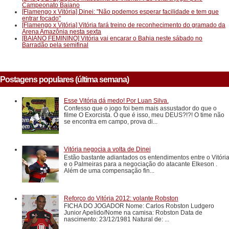
Campeonato Baiano
[Flamengo x Vitória] Dinei: "Não podemos esperar facilidade e tem que
entrar focado"
[Flamengo x Vitória] Vitória fará treino de reconhecimento do gramado da
Arena Amazônia nesta sexta
[BAIANO FEMININO] Vitória vai encarar o Bahia neste sábado no
Barradão pela semifinal
Postagens populares (última semana)
Esse Vitória dá medo! Por Luan Silva.
Confesso que o jogo foi bem mais assustador do que o
filme O Exorcista. O que é isso, meu DEUS?!?! O time não
se encontra em campo, prova di...
Vitória negocia a volta de Dinei
Estão bastante adiantados os entendimentos entre o Vitóri
e o Palmeiras para a negociação do atacante Elkeson .
Além de uma compensação fin...
Reforço do Vitória 2012: volante Robston
FICHA DO JOGADOR Nome: Carlos Robston Ludgero
Junior Apelido/Nome na camisa: Robston Data de
nascimento: 23/12/1981 Natural de: ...