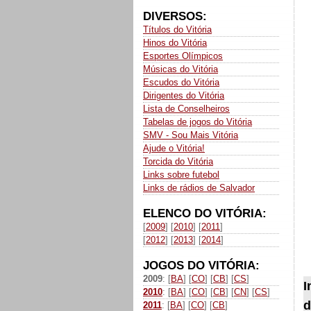
DIVERSOS:
Títulos do Vitória
Hinos do Vitória
Esportes Olímpicos
Músicas do Vitória
Escudos do Vitória
Dirigentes do Vitória
Lista de Conselheiros
Tabelas de jogos do Vitória
SMV - Sou Mais Vitória
Ajude o Vitória!
Torcida do Vitória
Links sobre futebol
Links de rádios de Salvador
ELENCO DO VITÓRIA:
[
2009
] [
2010
] [
2011
]
[
2012
] [
2013
] [
2014
]
JOGOS DO VITÓRIA:
2009
: [
BA
] [
CO
] [
CB
] [
CS
]
I
2010
: [
BA
] [
CO
] [
CB
] [
CN
] [
CS
]
d
2011
: [
BA
] [
CO
] [
CB
]