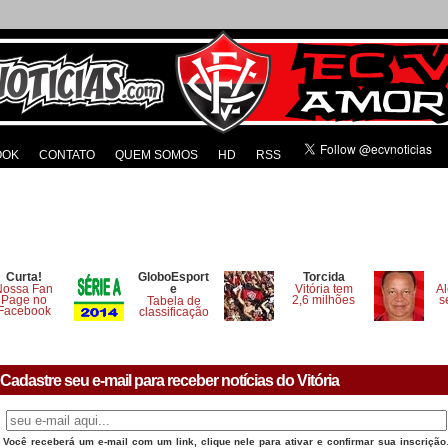
OOK
CONTATO
QUEM SOMOS
HD
RSS
Curta!
GloboEsport
Torcida
Nossa Fan
e
Vitória tem
Al
Page no
2,6 milhões
s
Tabela de
Facebook
classificação
Cadastre seu e-mail para receber notícias do Vitória
Você receberá um e-mail com um link, clique nele para ativar e confirmar sua inscrição