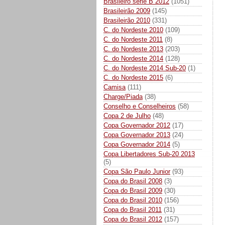
Brasileiro série B 2012
(1051)
Brasileirão 2009
(145)
Brasileirão 2010
(331)
C. do Nordeste 2010
(109)
C. do Nordeste 2011
(8)
C. do Nordeste 2013
(203)
C. do Nordeste 2014
(128)
C. do Nordeste 2014 Sub-20
(1)
C. do Nordeste 2015
(6)
Camisa
(111)
Charge/Piada
(38)
Conselho e Conselheiros
(58)
Copa 2 de Julho
(48)
Copa Governador 2012
(17)
Copa Governador 2013
(24)
Copa Governador 2014
(5)
Copa Libertadores Sub-20 2013
(5)
Copa São Paulo Junior
(93)
Copa do Brasil 2008
(3)
Copa do Brasil 2009
(30)
Copa do Brasil 2010
(156)
Copa do Brasil 2011
(31)
Copa do Brasil 2012
(157)