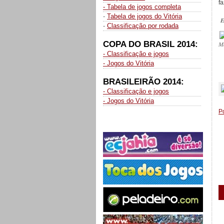
f
- Tabela de jogos completa
-
Tabela de jogos do Vitória
E
-
Classificação por rodada
COPA DO BRASIL 2014:
M
- Classificação e jogos
- Jogos do Vitória
_
BRASILEIRÃO 2014:
- Classificação e jogos
- Jogos do Vitória
P