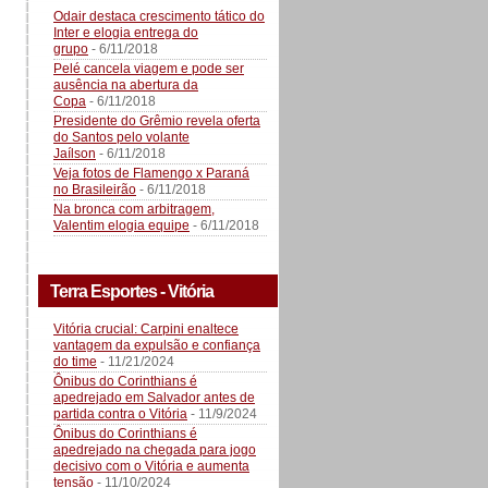
Odair destaca crescimento tático do
Inter e elogia entrega do
grupo
- 6/11/2018
Pelé cancela viagem e pode ser
ausência na abertura da
Copa
- 6/11/2018
Presidente do Grêmio revela oferta
do Santos pelo volante
Jaílson
- 6/11/2018
Veja fotos de Flamengo x Paraná
no Brasileirão
- 6/11/2018
Na bronca com arbitragem,
Valentim elogia equipe
- 6/11/2018
Terra Esportes - Vitória
Vitória crucial: Carpini enaltece
vantagem da expulsão e confiança
do time
- 11/21/2024
Ônibus do Corinthians é
apedrejado em Salvador antes de
partida contra o Vitória
- 11/9/2024
Ônibus do Corinthians é
apedrejado na chegada para jogo
decisivo com o Vitória e aumenta
tensão
- 11/10/2024