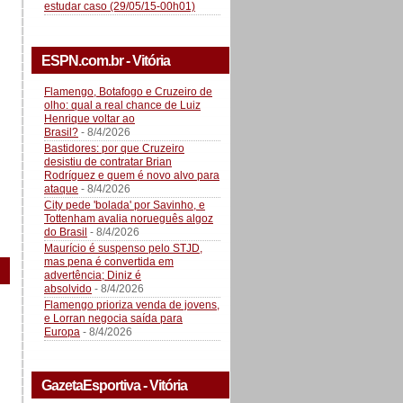
estudar caso (29/05/15-00h01)
ESPN.com.br - Vitória
Flamengo, Botafogo e Cruzeiro de
olho: qual a real chance de Luiz
Henrique voltar ao
Brasil?
- 8/4/2026
Bastidores: por que Cruzeiro
desistiu de contratar Brian
Rodríguez e quem é novo alvo para
ataque
- 8/4/2026
City pede 'bolada' por Savinho, e
Tottenham avalia norueguês algoz
do Brasil
- 8/4/2026
Maurício é suspenso pelo STJD,
mas pena é convertida em
advertência; Diniz é
absolvido
- 8/4/2026
Flamengo prioriza venda de jovens,
e Lorran negocia saída para
Europa
- 8/4/2026
GazetaEsportiva - Vitória