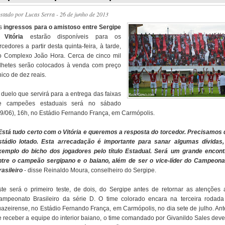
ostado por
Lucas Serra
- 26 de junho de 2013
s
ingressos para o amistoso entre Sergipe
 Vitória
estarão disponíveis para os
rcedores a partir desta quinta-feira, à tarde,
o Complexo João Hora. Cerca de cinco mil
ilhetes serão colocados à venda com preço
ico de dez reais.
 duelo que servirá para a entrega das faixas
e campeões estaduais será no sábado
29/06), 16h, no Estádio Fernando França, em Carmópolis.
 Está tudo certo com o Vitória e queremos a resposta do torcedor. Precisamos 
stádio lotado. Esta arrecadação é importante para sanar algumas dívidas,
xemplo do bicho dos jogadores pelo título Estadual. Será um grande encont
ntre o campeão sergipano e o baiano, além de ser o vice-líder do Campeona
rasileiro
- disse Reinaldo Moura, conselheiro do Sergipe.
ste será o primeiro teste, de dois, do Sergipe antes de retornar as atenções 
ampeonato Brasileiro da série D. O time colorado encara na terceira rodada
uazeirense, no Estádio Fernando França, em Carmópolis, no dia sete de julho. Ant
e receber a equipe do interior baiano, o time comandado por Givanildo Sales deve