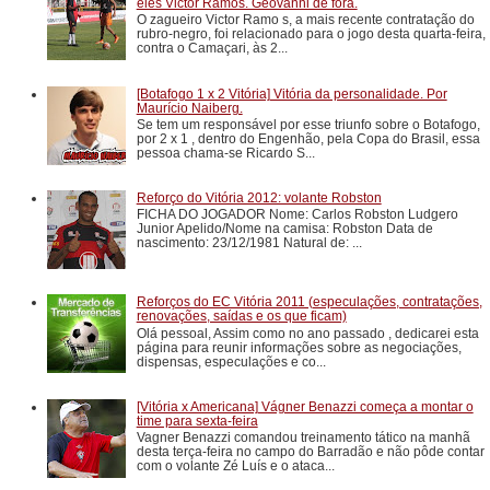
eles Victor Ramos. Geovanni de fora.
O zagueiro Victor Ramo s, a mais recente contratação do
rubro-negro, foi relacionado para o jogo desta quarta-feira,
contra o Camaçari, às 2...
[Botafogo 1 x 2 Vitória] Vitória da personalidade. Por
Maurício Naiberg.
Se tem um responsável por esse triunfo sobre o Botafogo,
por 2 x 1 , dentro do Engenhão, pela Copa do Brasil, essa
pessoa chama-se Ricardo S...
Reforço do Vitória 2012: volante Robston
FICHA DO JOGADOR Nome: Carlos Robston Ludgero
Junior Apelido/Nome na camisa: Robston Data de
nascimento: 23/12/1981 Natural de: ...
Reforços do EC Vitória 2011 (especulações, contratações,
renovações, saídas e os que ficam)
Olá pessoal, Assim como no ano passado , dedicarei esta
página para reunir informações sobre as negociações,
dispensas, especulações e co...
[Vitória x Americana] Vágner Benazzi começa a montar o
time para sexta-feira
Vagner Benazzi comandou treinamento tático na manhã
desta terça-feira no campo do Barradão e não pôde contar
com o volante Zé Luís e o ataca...