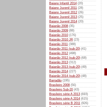
Baiano Infantil 2014
(20)
Baiano Juvenil 2011
(28)
Baiano Juvenil 2012
(26)
Baiano Juvenil 2013
(25)
Baiano Juvenil 2014
(20)
Baianão 2008
(35)
Baianão 2009
(88)
Baianão 2010
(176)
Baianão 2010 JR
(23)
Baianão 2011
(388)
Baianão 2011 (sub-20)
(41)
Baianão 2012
(498)
Baianão 2012 (sub-20)
(68)
Baianão 2013
(312)
Baianão 2013 (sub-20)
(49)
Baianão 2014
(227)
Baianão 2014 (sub-20)
(48)
Barradão
(195)
Brasileiro 2008
(56)
Brasileiro Sub-20
(43)
Brasileiro série A 2013
(693)
Brasileiro série A 2014
(615)
Brasileiro série B 2011
(926)