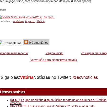
azer um jogo treino, com adversário ainda não definido. (GloboEsporte)
nvie:
arcadores:
Amistoso
,
Ingresso
,
Notícia
_________
0 Comentários
Comentários
ostagem mais recente
Página inicial
Postagem mais anti
Ver versão para dispositivos móveis
Siga o
EC
Vitória
Notícias
no Twitter:
@ecvnoticias
Últimas notícias
[REMO] Equipe do Vitória disputa último regata do ano e busca o 13º título
estadual
[BASQUETE] Equipe masculina do Vitória / F2J volta a jogar pelo