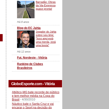
Barradão: Obras
da Via-Expressa
quase pronta!
Há 8 anos
Blog do EC Jahia
Jogador do Jahia
sobre seu time:
"Isso aqui está
uma merda, está
uma bosta"
Há 12 anos
Fut. Nordeste - Vitória
Ranking de Clubes
Brasileiros
a
GloboEsporte.com - Vitória
Atlético-MG bate recorde de público
e tem melhor média na Copa do
Brasil
- 4/30/2010
Náutico bate o Santa Cruz e vai
encarar o Sport na decisão do