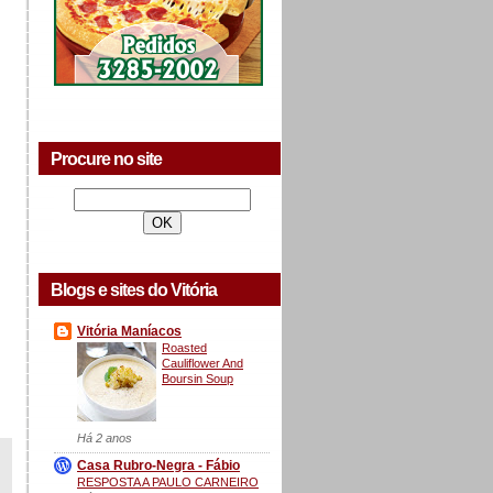
Procure no site
Blogs e sites do Vitória
Vitória Maníacos
Roasted
Cauliflower And
Boursin Soup
Há 2 anos
Casa Rubro-Negra - Fábio
RESPOSTA A PAULO CARNEIRO