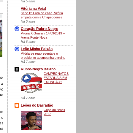
Há 5 anos
Vitória na Veia!
Série B: Fora de casa, Vitória
empata com a Chapecoense
Há 5 anos
Coração Rubro-Negro
Vitória X Guarani 14/09/2019 –
Arena Fonte Nova
Há 6 anos
Leão Minha Paixão
Vitória se reapresenta e o
presidente acompanha o treino
Há 7 anos
Rubro-Negro Baiano
CAMPEONATOS
ESTADUAIS EM
do
EXTINÇÃO?
 a
ro
to
Há 7 anos
Leões do Barradão
Copa do Brasil
ao
2017
 o
es
rá