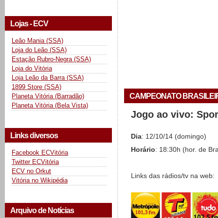
Lojas - ECV
Leão Mania (SSA)
Loja do Leão (SSA)
Estação Rubro-Negra (SSA)
Loja do Vitória
Loja Leão da Barra (SSA)
1899 Store (SSA)
CAMPEONATO BRASILEIRO 
Planeta Vitória (Barradão)
Planeta Vitória (Bela Vista)
Jogo ao vivo: Spo
Links diversos
Dia
: 12/10/14 (domingo)
Horário
: 18:30h (hor. de Bra
Facebook ECVitória
Twitter ECVitória
ECV no Orkut
Links das rádios/tv na web:
Vitória no Wikipédia
Arquivo de Notícias