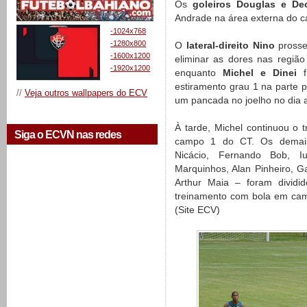
Os
goleiros Douglas e D
Andrade na área externa do c
-1024x768
-1280x800
O
lateral-direito Nino
prosse
-1600x1200
eliminar as dores nas região
-1920x1200
enquanto
Michel e Dinei
estiramento grau 1 na parte p
//
Veja outros wallpapers do ECV
um pancada no joelho no dia a
À tarde, Michel continuou o 
Siga o ECVN nas redes
campo 1 do CT. Os demais
Nicácio, Fernando Bob, Iu
Marquinhos, Alan Pinheiro, G
Arthur Maia – foram dividi
treinamento com bola em cam
(Site ECV)