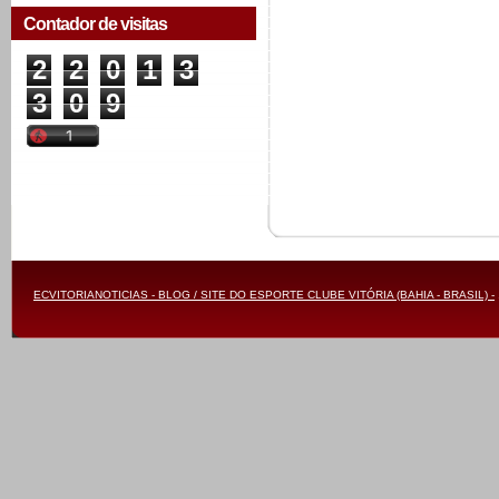
Contador de visitas
2
2
0
1
3
3
0
9
ECVITORIANOTICIAS - BLOG / SITE DO ESPORTE CLUBE VITÓRIA (BAHIA - BRASIL) -