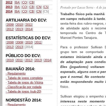
2012
: [
BA
] [
CO
] [
CB
]
Postado por
Lucas Serra
- 4 de j
2013
: [
BA
] [
CO
] [
CB
] [
CN
] [
CS
]
2014
: [
BA
] [
CO
] [
CB
] [
CN
] [CS]
Trabalho físico pela manhã
em campo reduzido à tarde
ARTILHARIA DO ECV:
sexta-feira dos rubro-negros,
[
2009
] [
2010
] [
2011
]
de atividade após o recom
[
2012
] [
2013
] [
2014
]
temporada no Centro de T
ESTATÍSTICAS DO ECV:
Manoel Pontes Tanajura.
[
2008
] [
2009
] [
2010
] [
2011
]
[
2012
] [
2013
] [2014]
Para o professor Sullivan D
grupo tem se comportado 
PÚBLICO DO ECV:
estamos iniciando ainda 
[
2010
] [
2011
] [
2012
] [
2013
] [
2014
]
de adaptação para condic
Eles (jogadores) voltaram
BAIANÃO 2014:
esperado, alguns com o per
- Regulamento
que é normal. No contexto
- Tabela de jogos completa
estão respondendo muito 
-
Tabela de jogos do Vitória
físico.
- Classificação por rodada
- Tabela de jogos (sub-20)
Sullivan elogiou o empenho d
NORDESTÃO 2014:
interessa neste moment
- Regulamento