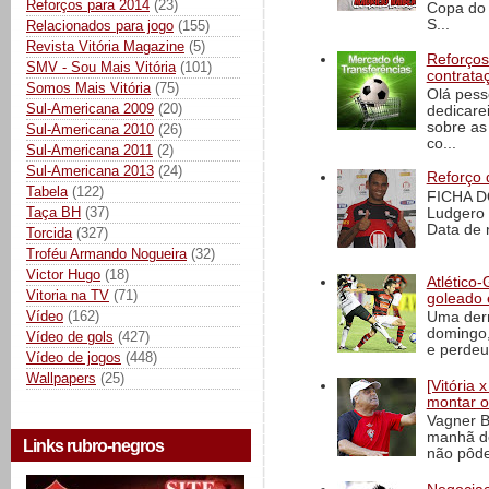
Reforços para 2014
(23)
Copa do 
S...
Relacionados para jogo
(155)
Revista Vitória Magazine
(5)
Reforços
SMV - Sou Mais Vitória
(101)
contrata
Somos Mais Vitória
(75)
Olá pess
Sul-Americana 2009
(20)
dedicare
sobre as
Sul-Americana 2010
(26)
co...
Sul-Americana 2011
(2)
Sul-Americana 2013
(24)
Reforço 
Tabela
(122)
FICHA D
Taça BH
(37)
Ludgero 
Data de 
Torcida
(327)
Troféu Armando Nogueira
(32)
Victor Hugo
(18)
Atlético-
Vitoria na TV
(71)
goleado 
Vídeo
(162)
Uma derr
domingo,
Vídeo de gols
(427)
e perdeu 
Vídeo de jogos
(448)
Wallpapers
(25)
[Vitória
montar o
Vagner B
manhã de
Links rubro-negros
não pôde