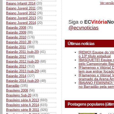
Ver versã
Baiano Infantil 2014
(20)
Baiano Juvenil 2011
(28)
Baiano Juvenil 2012
(26)
Baiano Juvenil 2013
(25)
Siga o
EC
Vitória
No
Baiano Juvenil 2014
(20)
@ecvnoticias
Baianão 2008
(35)
Baianão 2009
(88)
Baianão 2010
(176)
Baianão 2010 JR
(23)
Últimas notícias
Baianão 2011
(388)
Baianão 2011 (sub-20)
(41)
[REMO] Equipe do Vitó
o 13º título estadual
Baianão 2012
(498)
[BASQUETE] Equipe mas
Baianão 2012 (sub-20)
(68)
pelo Campeonato Ba
Baianão 2013
(312)
[Flamengo x Vitória] 
Baianão 2013 (sub-20)
(49)
tem que entrar focad
[Flamengo x Vitória] 
Baianão 2014
(227)
gramado da Arena Am
Baianão 2014 (sub-20)
(48)
[BAIANO FEMININO] Vi
Barradão
(195)
no Barradão pela semi
Brasileiro 2008
(56)
Brasileiro Sub-20
(43)
Brasileiro série A 2013
(693)
Postagens populares (últi
Brasileiro série A 2014
(615)
Brasileiro série B 2011
(926)