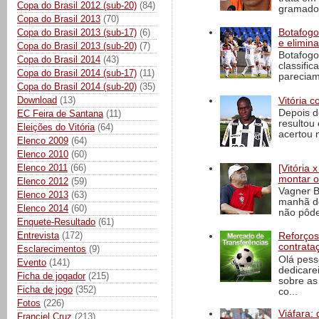
Copa do Brasil 2012 (sub-20)
(84)
gramado 
Copa do Brasil 2013
(70)
Copa do Brasil 2013 (sub-17)
(6)
Botafogo 
e elimin
Copa do Brasil 2013 (sub-20)
(7)
Botafogo
Copa do Brasil 2014
(43)
classific
Copa do Brasil 2014 (sub-17)
(11)
pareciam
Copa do Brasil 2014 (sub-20)
(35)
Download
(13)
Vitória c
Depois d
EC Feira de Santana
(11)
resultou 
Eleições do Vitória
(64)
acertou n
Elenco 2009
(64)
Elenco 2010
(60)
Elenco 2011
(66)
[Vitória
montar o
Elenco 2012
(59)
Vagner B
Elenco 2013
(63)
manhã de
Elenco 2014
(60)
não pôde
Enquete-Resultado
(61)
Entrevista
(172)
Reforços
contrata
Esclarecimentos
(9)
Olá pess
Evento
(141)
dedicare
Ficha de jogador
(215)
sobre as
Ficha de jogo
(352)
co...
Fotos
(226)
Viáfara: 
Franciel Cruz
(213)