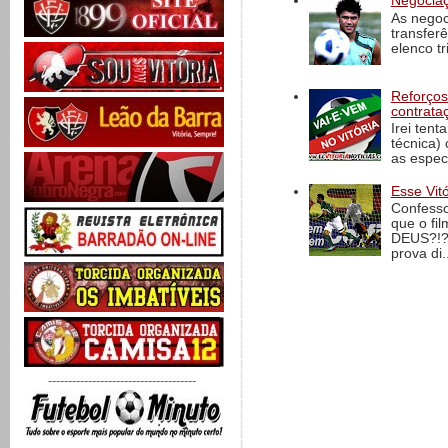
Negociaç
As negoc
transfer
elenco t
Reforços
contrata
Irei tent
técnica)
as espec
Esse Vit
Confesso
que o fi
DEUS?!?!
prova di..
-------------------------------------