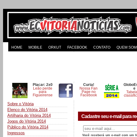
HOME
MOBILE
ORKUT
FACEBOOK
CONTATO
QUEM SOM
Placar: 2x0
Curta!
GloboE
Leão perde
Nossa Fan
e
para
Page no
Tabel
Figueirense
Facebook
classifi
Sobre o Vitória
Elenco do Vitória 2014
Artilharia do Vitória 2014
Cadastre seu e-mail para re
Jogos do Vitória 2014
Público do Vitória 2014
Ingressos
Você receberá um e-mail com um lin