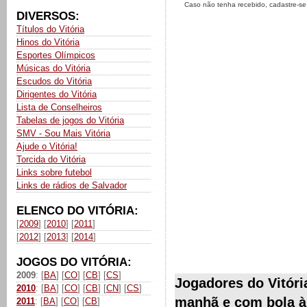
Caso não tenha recebido, cadastre-s
DIVERSOS:
Títulos do Vitória
Hinos do Vitória
Esportes Olímpicos
Músicas do Vitória
Escudos do Vitória
Dirigentes do Vitória
Lista de Conselheiros
Tabelas de jogos do Vitória
SMV - Sou Mais Vitória
Ajude o Vitória!
Torcida do Vitória
Links sobre futebol
Links de rádios de Salvador
ELENCO DO VITÓRIA:
[
2009
] [
2010
] [
2011
]
[
2012
] [
2013
] [
2014
]
JOGOS DO VITÓRIA:
2009
: [
BA
] [
CO
] [
CB
] [
CS
]
Jogadores do Vitória
2010
: [
BA
] [
CO
] [
CB
] [
CN
] [
CS
]
manhã e com bola à
2011
: [
BA
] [
CO
] [
CB
]