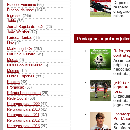
Depois d
Futebol Feminino
(66)
respeito 
Futebol da base
(1045)
chegando 
Ingresso
(245)
rubro-...
Jahia
(78)
Jornal Rugido do Leão
(23)
João Werther
(17)
Larissa Dantas
(83)
Postagens populares (últim
Link
(56)
Marketing ECV
(297)
Reforços
Maurício Naiberg
(94)
contrata
Musas
(6)
Assim co
página p
Musas do Brasileirão
(5)
negociaç
Música
(12)
contrataç
Outros Esportes
(881)
Peneira
(43)
[Vitória
jogadore
Promoção
(38)
fora.
Prêmio Friedenreich
(29)
O zaguei
Rede Social
(58)
contrata
Reforços para 2009
(41)
jogo dest
Reforços para 2010
(42)
[Botafogo
Reforços para 2011
(37)
Por Maur
Reforços para 2012
(27)
Se tem u
Reforços para 2013
(30)
Botafogo