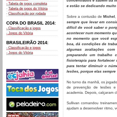
concentrados e sabem da im
- Tabela de jogos completa
e estão se dedicando muito
-
Tabela de jogos do Vitória
-
Classificação por rodada
Sobre a contusão de
Michel
,
sempre que levar em consid
COPA DO BRASIL 2014:
difícil de você saber o por
- Classificação e jogos
acontecer num momento que
- Jogos do Vitória
no momento que você esper
BRASILEIRÃO 2014:
boa, dá condições de trab
- Classificação e jogos
algumas avaliações com o
- Jogos do Vitória
preparando um trabalho c
fisioterapia para fortalece
para tentar diminuir o núm
lesões, porque elas sempre 
No turno da manhã, os jogad
de prevenção de lesões e 
academia. Depois, calçaram c
Sullivan comandou treinament
ajudam a desenvolver ritmo, ve