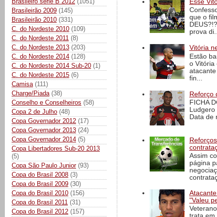
Brasileiro série B 2012
(1051)
Esse Vit
Confesso
Brasileirão 2009
(145)
que o fi
Brasileirão 2010
(331)
DEUS?!?!
C. do Nordeste 2010
(109)
prova di..
C. do Nordeste 2011
(8)
C. do Nordeste 2013
(203)
Vitória n
Estão ba
C. do Nordeste 2014
(128)
o Vitóri
C. do Nordeste 2014 Sub-20
(1)
atacante
C. do Nordeste 2015
(6)
fin...
Camisa
(111)
Charge/Piada
(38)
Reforço 
Conselho e Conselheiros
(58)
FICHA D
Ludgero 
Copa 2 de Julho
(48)
Data de 
Copa Governador 2012
(17)
Copa Governador 2013
(24)
Copa Governador 2014
(5)
Reforços
contrata
Copa Libertadores Sub-20 2013
Assim co
(5)
página p
Copa São Paulo Junior
(93)
negociaç
Copa do Brasil 2008
(3)
contrataç
Copa do Brasil 2009
(30)
Atacante
Copa do Brasil 2010
(156)
"Valeu p
Copa do Brasil 2011
(31)
Veterano
Copa do Brasil 2012
(157)
trata em