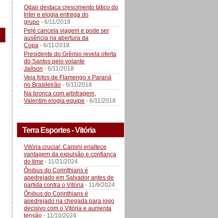
Odair destaca crescimento tático do
Inter e elogia entrega do
grupo
- 6/11/2018
Pelé cancela viagem e pode ser
ausência na abertura da
Copa
- 6/11/2018
Presidente do Grêmio revela oferta
do Santos pelo volante
Jaílson
- 6/11/2018
Veja fotos de Flamengo x Paraná
no Brasileirão
- 6/11/2018
Na bronca com arbitragem,
Valentim elogia equipe
- 6/11/2018
Terra Esportes - Vitória
Vitória crucial: Carpini enaltece
vantagem da expulsão e confiança
do time
- 11/21/2024
Ônibus do Corinthians é
apedrejado em Salvador antes de
partida contra o Vitória
- 11/9/2024
Ônibus do Corinthians é
apedrejado na chegada para jogo
decisivo com o Vitória e aumenta
tensão
- 11/10/2024