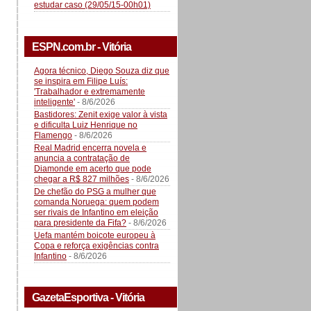
estudar caso (29/05/15-00h01)
ESPN.com.br - Vitória
Agora técnico, Diego Souza diz que
se inspira em Filipe Luís:
'Trabalhador e extremamente
inteligente'
- 8/6/2026
Bastidores: Zenit exige valor à vista
e dificulta Luiz Henrique no
Flamengo
- 8/6/2026
Real Madrid encerra novela e
anuncia a contratação de
Diamonde em acerto que pode
chegar a R$ 827 milhões
- 8/6/2026
De chefão do PSG a mulher que
comanda Noruega: quem podem
ser rivais de Infantino em eleição
para presidente da Fifa?
- 8/6/2026
Uefa mantém boicote europeu à
Copa e reforça exigências contra
Infantino
- 8/6/2026
GazetaEsportiva - Vitória