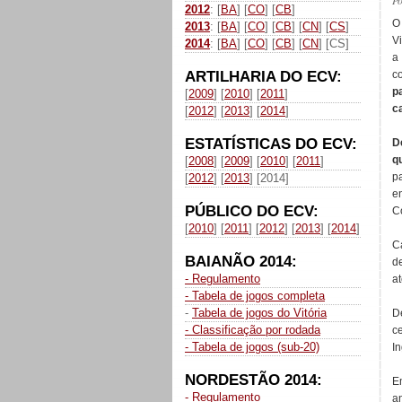
P
2012
: [
BA
] [
CO
] [
CB
]
2013
: [
BA
] [
CO
] [
CB
] [
CN
] [
CS
]
V
2014
: [
BA
] [
CO
] [
CB
] [
CN
] [CS]
a
ARTILHARIA DO ECV:
c
p
[
2009
] [
2010
] [
2011
]
c
[
2012
] [
2013
] [
2014
]
ESTATÍSTICAS DO ECV:
D
q
[
2008
] [
2009
] [
2010
] [
2011
]
p
[
2012
] [
2013
] [2014]
e
PÚBLICO DO ECV:
C
[
2010
] [
2011
] [
2012
] [
2013
] [
2014
]
C
BAIANÃO 2014:
d
- Regulamento
at
- Tabela de jogos completa
-
Tabela de jogos do Vitória
D
- Classificação por rodada
c
- Tabela de jogos (sub-20)
In
NORDESTÃO 2014:
E
- Regulamento
a