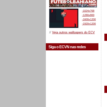
-1024x768
-1280x800
-1600x1200
-1920x1200
//
Veja outros wallpapers do ECV
Siga o ECVN nas redes