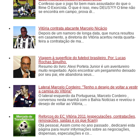
Confesso que o jogo foi bem mais assustador do que o
filme O Exorcista. O que é isso, meu DEUS?!?! O time não
se encontra em campo, prova di...
Vitória contrata atacante Marcelo Nicácio
Depois de um namoro de longa data, que nunca resultou
em casamento, a diretoria do Vitória acertou nesta quarta-
feira a contratação de ma...
Viagem à superfície do futebol brasileiro. Por: Lucas
Rochas §iquilho.
Resumo do livro: Alexi Portela Junior é um aventureiro
muito respeitado. Após encontrar um pergaminho deixado
por seu pai, ele abandona seus...
Lateral Marcelo Cordeiro: "Tenho o desejo de voltar a vestir
a camisa do Vitória"
O lateral-esquerdo da Portuguesa, Marcelo Cordeiro ,
conversou nesta manhã com o Bahia Notícias e revelou o
desejo de voltar ao Vitória, ...
Reforços do EC Vitória 2011 (especulações, contratações,
renovações, saídas e os que ficam)
Olá pessoal, Assim como no ano passado , dedicarei esta
página para reunir informações sobre as negociações,
dispensas, especulações e co...