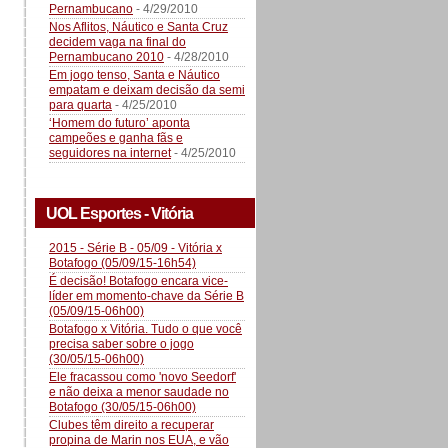
Pernambucano
- 4/29/2010
Nos Aflitos, Náutico e Santa Cruz
decidem vaga na final do
Pernambucano 2010
- 4/28/2010
Em jogo tenso, Santa e Náutico
empatam e deixam decisão da semi
para quarta
- 4/25/2010
‘Homem do futuro’ aponta
campeões e ganha fãs e
seguidores na internet
- 4/25/2010
UOL Esportes - Vitória
2015 - Série B - 05/09 - Vitória x
Botafogo (05/09/15-16h54)
É decisão! Botafogo encara vice-
líder em momento-chave da Série B
(05/09/15-06h00)
Botafogo x Vitória. Tudo o que você
precisa saber sobre o jogo
(30/05/15-06h00)
Ele fracassou como 'novo Seedorf'
e não deixa a menor saudade no
Botafogo (30/05/15-06h00)
Clubes têm direito a recuperar
propina de Marin nos EUA, e vão