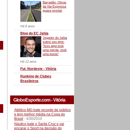
Barradão: Obras
da Via-Expressa
quase pronta!
Há 8 anos
Blog do EC Jahia
Jogador do Jahia
sobre seu time:
"Isso aqui está
uma merda, está
uma bosta"
Há 12 anos
Fut. Nordeste - Vitória
Ranking de Clubes
Brasileiros
GloboEsporte.com - Vitória
Atlético-MG bate recorde de público
e tem melhor média na Copa do
Brasil
- 4/30/2010
Náutico bate o Santa Cruz e vai
a
encarar o Sport na decisão do