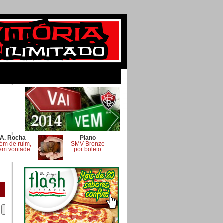
A. Rocha
Plano
ém de ruim,
SMV Bronze
em vontade
por boleto
.