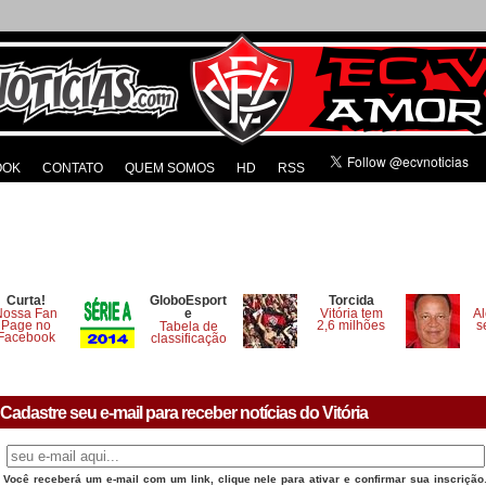
OOK
CONTATO
QUEM SOMOS
HD
RSS
Curta!
GloboEsport
Torcida
Nossa Fan
e
Vitória tem
Al
Page no
2,6 milhões
s
Tabela de
Facebook
classificação
Cadastre seu e-mail para receber notícias do Vitória
Você receberá um e-mail com um link, clique nele para ativar e confirmar sua inscrição