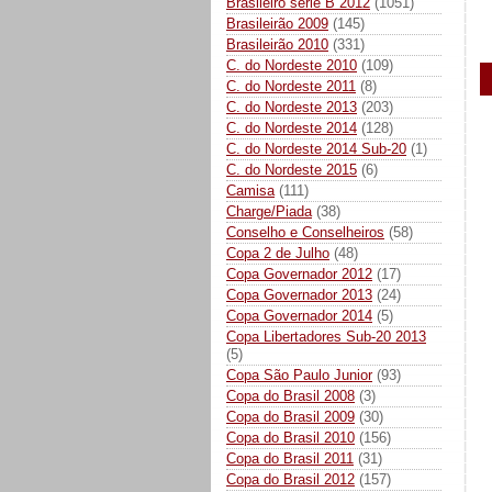
Brasileiro série B 2012
(1051)
Brasileirão 2009
(145)
Brasileirão 2010
(331)
C. do Nordeste 2010
(109)
C. do Nordeste 2011
(8)
C. do Nordeste 2013
(203)
C. do Nordeste 2014
(128)
C. do Nordeste 2014 Sub-20
(1)
C. do Nordeste 2015
(6)
Camisa
(111)
Charge/Piada
(38)
Conselho e Conselheiros
(58)
Copa 2 de Julho
(48)
Copa Governador 2012
(17)
Copa Governador 2013
(24)
Copa Governador 2014
(5)
Copa Libertadores Sub-20 2013
(5)
Copa São Paulo Junior
(93)
Copa do Brasil 2008
(3)
Copa do Brasil 2009
(30)
Copa do Brasil 2010
(156)
Copa do Brasil 2011
(31)
Copa do Brasil 2012
(157)