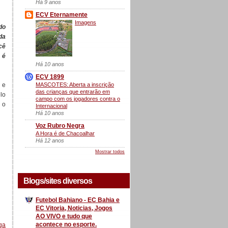
Há 9 anos
ECV Eternamente
Imagens
do
da
cê
 é
Há 10 anos
ECV 1899
MASCOTES: Aberta a inscrição
 e
das crianças que entrarão em
lo
campo com os jogadores contra o
 o
Internacional
Há 10 anos
Voz Rubro Negra
A Hora é de Chacoalhar
Há 12 anos
Mostrar todos
Blogs/sites diversos
Futebol Bahiano - EC Bahia e
EC Vitoria, Noticias, Jogos
AO VIVO e tudo que
acontece no esporte.
ga