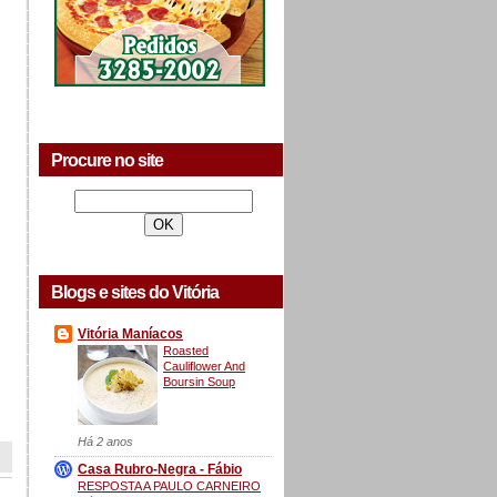
Procure no site
Blogs e sites do Vitória
Vitória Maníacos
Roasted
Cauliflower And
Boursin Soup
Há 2 anos
Casa Rubro-Negra - Fábio
RESPOSTA A PAULO CARNEIRO