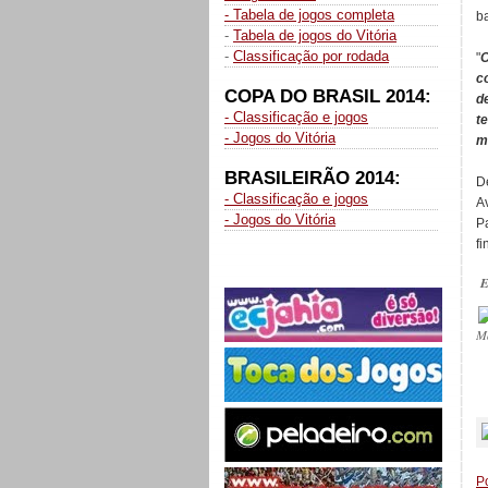
- Tabela de jogos completa
b
-
Tabela de jogos do Vitória
-
Classificação por rodada
"
O
c
COPA DO BRASIL 2014:
d
- Classificação e jogos
t
- Jogos do Vitória
m
BRASILEIRÃO 2014:
D
- Classificação e jogos
A
- Jogos do Vitória
P
fi
E
M
_
P