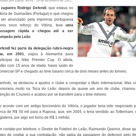
ostado por
Lucas Serra
- 28 de dezembro de 2012
O
zagueiro Rodrigo Defendi
, que estava no
itória de Guimarães (Portugal) e que chegou
 ser anunciado pela imprensa portuguesa
omo novo reforço do Vitória, teve
uma
assagem rápida e chegou até a ser
ampeão pelo Leão
.
efendi fez parte da delegação rubro-negra
ue, em 2001
, viajou à Alemanha para
articipar da Nike Premier Cup. O atleta,
ntão com 15 anos de idade, havia saído do
omercial-SP e chegado ao time baiano cerca de dois meses antes do torneio.
anhoto, se destacou e ajudou o clube a conquistar o título internacional. Mas n
emoraria muito na Toca do Leão: depois de quase um ano de clube, chamou
enção do Cruzeiro e acabou por se transferir para o time mineiro.
e acordo com um antigo funcionário do Vitória, o jogador teria sido negociado p
erca de R$ 50 mil para a Raposa, que, em 2004, o teria vendido ao Tottenham, 
glaterra, por algo em torno de R$ 1 milhão.
m contato por telefone, o Diretor de Futebol do Leão, Raimundo Queiroz, disse qu
ntes de cogitar a sua contratação, não sabia da passagem do defensor pelo ti