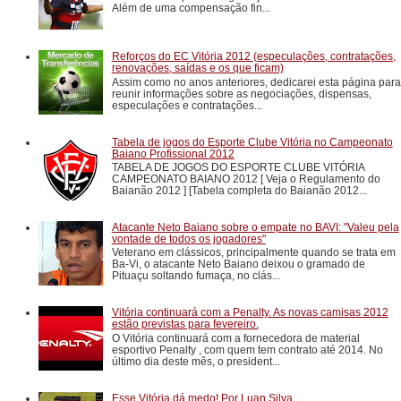
Além de uma compensação fin...
Reforços do EC Vitória 2012 (especulações, contratações,
renovações, saídas e os que ficam)
Assim como no anos anteriores, dedicarei esta página para
reunir informações sobre as negociações, dispensas,
especulações e contratações...
Tabela de jogos do Esporte Clube Vitória no Campeonato
Baiano Profissional 2012
TABELA DE JOGOS DO ESPORTE CLUBE VITÓRIA
CAMPEONATO BAIANO 2012 [ Veja o Regulamento do
Baianão 2012 ] [Tabela completa do Baianão 2012...
Atacante Neto Baiano sobre o empate no BAVI: "Valeu pela
vontade de todos os jogadores"
Veterano em clássicos, principalmente quando se trata em
Ba-Vi, o atacante Neto Baiano deixou o gramado de
Pituaçu soltando fumaça, no clás...
Vitória continuará com a Penalty. As novas camisas 2012
estão previstas para fevereiro.
O Vitória continuará com a fornecedora de material
esportivo Penalty , com quem tem contrato até 2014. No
último dia deste mês, o president...
Esse Vitória dá medo! Por Luan Silva.