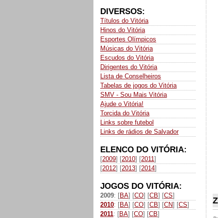
DIVERSOS:
Títulos do Vitória
Hinos do Vitória
Esportes Olímpicos
Músicas do Vitória
Escudos do Vitória
Dirigentes do Vitória
Lista de Conselheiros
Tabelas de jogos do Vitória
SMV - Sou Mais Vitória
Ajude o Vitória!
Torcida do Vitória
Links sobre futebol
Links de rádios de Salvador
ELENCO DO VITÓRIA:
[
2009
] [
2010
] [
2011
]
[
2012
] [
2013
] [
2014
]
JOGOS DO VITÓRIA:
2009
: [
BA
] [
CO
] [
CB
] [
CS
]
Z
2010
: [
BA
] [
CO
] [
CB
] [
CN
] [
CS
]
2011
: [
BA
] [
CO
] [
CB
]