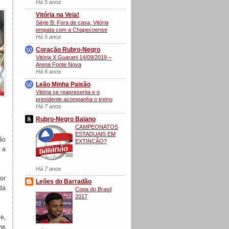
Há 5 anos
Vitória na Veia!
Série B: Fora de casa, Vitória
empata com a Chapecoense
Há 5 anos
Coração Rubro-Negro
Vitória X Guarani 14/09/2019 –
Arena Fonte Nova
Há 6 anos
Leão Minha Paixão
Vitória se reapresenta e o
presidente acompanha o treino
Há 7 anos
Rubro-Negro Baiano
CAMPEONATOS
ESTADUAIS EM
ão
EXTINÇÃO?
 a
Há 7 anos
or
Leões do Barradão
da
Copa do Brasil
2017
e,
me