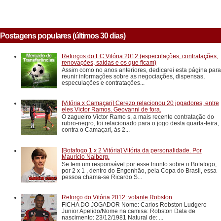
Postagens populares (últimos 30 dias)
Reforços do EC Vitória 2012 (especulações, contratações,
renovações, saídas e os que ficam)
Assim como no anos anteriores, dedicarei esta página para
reunir informações sobre as negociações, dispensas,
especulações e contratações...
[Vitória x Camaçari] Cerezo relacionou 20 jogadores, entre
eles Victor Ramos. Geovanni de fora.
O zagueiro Victor Ramo s, a mais recente contratação do
rubro-negro, foi relacionado para o jogo desta quarta-feira,
contra o Camaçari, às 2...
[Botafogo 1 x 2 Vitória] Vitória da personalidade. Por
Maurício Naiberg.
Se tem um responsável por esse triunfo sobre o Botafogo,
por 2 x 1 , dentro do Engenhão, pela Copa do Brasil, essa
pessoa chama-se Ricardo S...
Reforço do Vitória 2012: volante Robston
FICHA DO JOGADOR Nome: Carlos Robston Ludgero
Junior Apelido/Nome na camisa: Robston Data de
nascimento: 23/12/1981 Natural de: ...