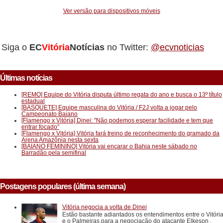
Ver versão para dispositivos móveis
Siga o
EC
Vitória
Notícias
no Twitter:
@ecvnoticias
Últimas notícias
[REMO] Equipe do Vitória disputa último regata do ano e busca o 13º título
estadual
[BASQUETE] Equipe masculina do Vitória / F2J volta a jogar pelo
Campeonato Baiano
[Flamengo x Vitória] Dinei: "Não podemos esperar facilidade e tem que
entrar focado"
[Flamengo x Vitória] Vitória fará treino de reconhecimento do gramado da
Arena Amazônia nesta sexta
[BAIANO FEMININO] Vitória vai encarar o Bahia neste sábado no
Barradão pela semifinal
Postagens populares (última semana)
Vitória negocia a volta de Dinei
Estão bastante adiantados os entendimentos entre o Vitóri
e o Palmeiras para a negociação do atacante Elkeson .