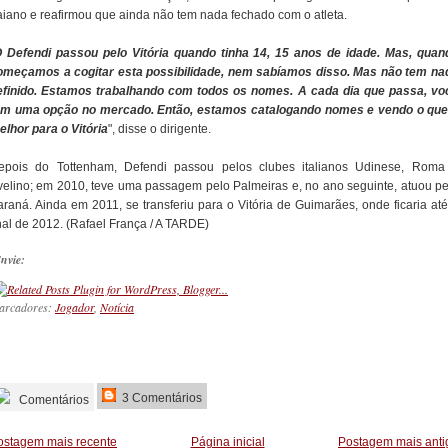
aiano e reafirmou que ainda não tem nada fechado com o atleta.
 Defendi passou pelo Vitória quando tinha 14, 15 anos de idade. Mas, quan
omeçamos a cogitar esta possibilidade, nem sabíamos disso. Mas não tem na
efinido. Estamos trabalhando com todos os nomes. A cada dia que passa, vo
em uma opção no mercado. Então, estamos catalogando nomes e vendo o que
elhor para o Vitória
", disse o dirigente.
epois do Tottenham, Defendi passou pelos clubes italianos Udinese, Roma
velino; em 2010, teve uma passagem pelo Palmeiras e, no ano seguinte, atuou pe
araná. Ainda em 2011, se transferiu para o Vitória de Guimarães, onde ficaria até
nal de 2012. (Rafael França / A TARDE)
nvie:
arcadores:
Jogador
,
Notícia
_________
3 Comentários
Comentários
ostagem mais recente
Página inicial
Postagem mais anti