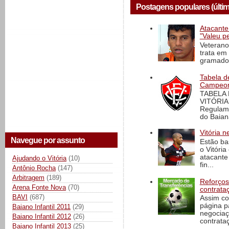
Postagens populares (últi
Atacante
"Valeu p
Veterano
trata em
gramado 
Tabela d
Campeona
TABELA
VITÓRIA
Regulame
do Baian
Vitória n
Navegue por assunto
Estão ba
o Vitóri
atacante
Ajudando o Vitória
(10)
fin...
Antônio Rocha
(147)
Arbitragem
(189)
Reforços
Arena Fonte Nova
(70)
contrata
BAVI
(687)
Assim co
página p
Baiano Infantil 2011
(29)
negociaç
Baiano Infantil 2012
(26)
contrataç
Baiano Infantil 2013
(25)