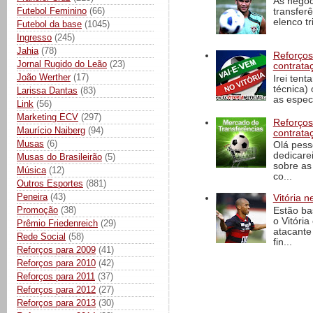
As negoc
Futebol Feminino
(66)
transfer
elenco t
Futebol da base
(1045)
Ingresso
(245)
Jahia
(78)
Reforços
Jornal Rugido do Leão
(23)
contrata
João Werther
(17)
Irei tent
técnica)
Larissa Dantas
(83)
as espec
Link
(56)
Marketing ECV
(297)
Reforços
Maurício Naiberg
(94)
contrata
Musas
(6)
Olá pess
dedicare
Musas do Brasileirão
(5)
sobre as
Música
(12)
co...
Outros Esportes
(881)
Peneira
(43)
Vitória n
Promoção
(38)
Estão ba
o Vitóri
Prêmio Friedenreich
(29)
atacante
Rede Social
(58)
fin...
Reforços para 2009
(41)
Reforços para 2010
(42)
Reforços para 2011
(37)
Reforços para 2012
(27)
Reforços para 2013
(30)