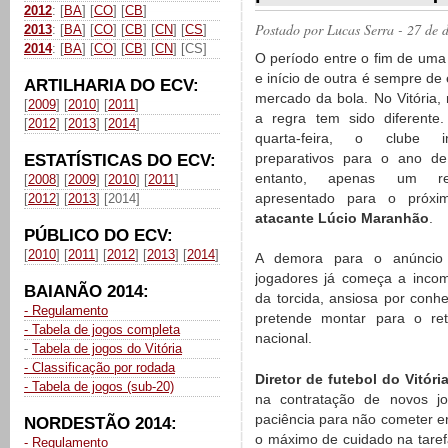
2012
: [
BA
] [
CO
] [
CB
]
Postado por
Lucas Serra
- 27 de 
2013
: [
BA
] [
CO
] [
CB
] [
CN
] [
CS
]
2014
: [
BA
] [
CO
] [
CB
] [
CN
] [CS]
O período entre o fim de um
e início de outra é sempre de
ARTILHARIA DO ECV:
mercado da bola. No Vitória, 
[
2009
] [
2010
] [
2011
]
a regra tem sido diferente.
[
2012
] [
2013
] [
2014
]
quarta-feira, o clube i
preparativos para o ano d
ESTATÍSTICAS DO ECV:
entanto, apenas um re
[
2008
] [
2009
] [
2010
] [
2011
]
apresentado para o próxi
[
2012
] [
2013
] [2014]
atacante Lúcio Maranhão
.
PÚBLICO DO ECV:
[
2010
] [
2011
] [
2012
] [
2013
] [
2014
]
A demora para o anúncio
jogadores já começa a incom
BAIANÃO 2014:
da torcida, ansiosa por conhe
- Regulamento
pretende montar para o ret
- Tabela de jogos completa
nacional.
-
Tabela de jogos do Vitória
- Classificação por rodada
Diretor de futebol do Vitór
- Tabela de jogos (sub-20)
na contratação de novos jo
paciência para não cometer er
NORDESTÃO 2014:
o máximo de cuidado na taref
- Regulamento