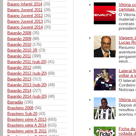
Baiano Infantil 2014
(20)
Vitória 
camisas 
Baiano Juvenil 2011
(28)
O Vitóri
Baiano Juvenil 2012
(26)
material
Baiano Juvenil 2013
(25)
contrato
Baiano Juvenil 2014
(20)
president
Baianão 2008
(35)
Viagem à 
Baianão 2009
(88)
Lucas Ro
Baianão 2010
(176)
Resumo d
Baianão 2010 JR
(23)
aventure
Baianão 2011
(388)
pergamin
seus...
Baianão 2011 (sub-20)
(41)
Baianão 2012
(498)
Lateral 
Baianão 2012 (sub-20)
(68)
voltar a 
Baianão 2013
(312)
O latera
Baianão 2013 (sub-20)
(49)
Cordeiro
Notícias 
Baianão 2014
(227)
Baianão 2014 (sub-20)
(48)
Vitória c
Barradão
(195)
Depois d
Brasileiro 2008
(56)
resultou 
Brasileiro Sub-20
(43)
acertou n
Brasileiro série A 2013
(693)
Brasileiro série A 2014
(615)
Ficha do 
Brasileiro série B 2011
(926)
rodada 