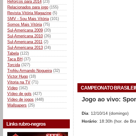
Reforços para 2014
(23)
Relacionados para jogo
(155)
Revista Vitória Magazine
(5)
SMV - Sou Mais Vitória
(101)
Somos Mais Vitória
(75)
Sul-Americana 2009
(20)
Sul-Americana 2010
(26)
Sul-Americana 2011
(2)
Sul-Americana 2013
(24)
Tabela
(122)
Taça BH
(37)
Torcida
(327)
Troféu Armando Nogueira
(32)
Victor Hugo
(18)
Vitoria na TV
(71)
CAMPEONATO BRASILEIRO 
Vídeo
(162)
Vídeo de gols
(427)
Jogo ao vivo: Spo
Vídeo de jogos
(448)
Wallpapers
(25)
Dia
: 12/10/14 (domingo)
Horário
: 18:30h (hor. de Bra
Links rubro-negros