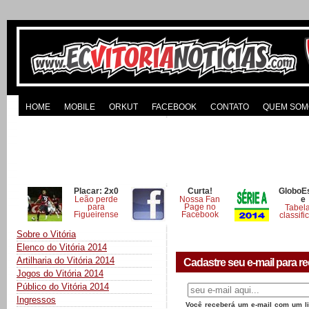
HOME
MOBILE
ORKUT
FACEBOOK
CONTATO
QUEM SOM
Placar: 2x0
Curta!
GloboE
Leão perde
Nossa Fan
e
para
Page no
Tabel
Figueirense
Facebook
classifi
Sobre o Vitória
Elenco do Vitória 2014
Artilharia do Vitória 2014
Cadastre seu e-mail para re
Jogos do Vitória 2014
Público do Vitória 2014
Ingressos
Você receberá um e-mail com um lin