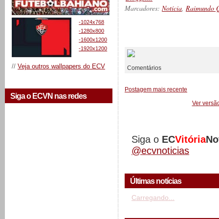
Marcadores:
Notícia
,
Raimundo Q
-1024x768
-1280x800
__________
-1600x1200
-1920x1200
//
Veja outros wallpapers do ECV
Comentários
Postagem mais recente
Siga o ECVN nas redes
Ver versã
Siga o
EC
Vitória
No
@ecvnoticias
Últimas notícias
Carregando...