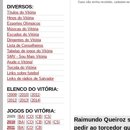
Caso não tenha recebido, cadastre-s
DIVERSOS:
Títulos do Vitória
Hinos do Vitória
Esportes Olímpicos
Músicas do Vitória
Escudos do Vitória
Dirigentes do Vitória
Lista de Conselheiros
Tabelas de jogos do Vitória
SMV - Sou Mais Vitória
Ajude o Vitória!
Torcida do Vitória
Links sobre futebol
Links de rádios de Salvador
ELENCO DO VITÓRIA:
[
2009
] [
2010
] [
2011
]
[
2012
] [
2013
] [
2014
]
JOGOS DO VITÓRIA:
2009
: [
BA
] [
CO
] [
CB
] [
CS
]
Raimundo Queiroz s
2010
: [
BA
] [
CO
] [
CB
] [
CN
] [
CS
]
pedir ao torcedor q
2011
: [
BA
] [
CO
] [
CB
]