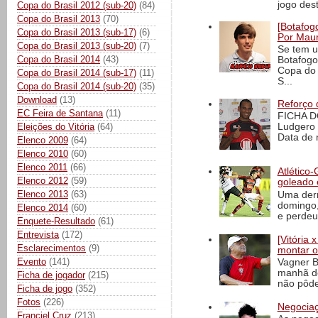
jogo dest
Copa do Brasil 2012 (sub-20)
(84)
Copa do Brasil 2013
(70)
[Botafogo
Copa do Brasil 2013 (sub-17)
(6)
Por Maur
Copa do Brasil 2013 (sub-20)
(7)
Se tem u
Copa do Brasil 2014
(43)
Botafogo
Copa do 
Copa do Brasil 2014 (sub-17)
(11)
S...
Copa do Brasil 2014 (sub-20)
(35)
Download
(13)
Reforço 
EC Feira de Santana
(11)
FICHA D
Eleições do Vitória
(64)
Ludgero 
Data de 
Elenco 2009
(64)
Elenco 2010
(60)
Elenco 2011
(66)
Atlético-
Elenco 2012
(59)
goleado 
Elenco 2013
(63)
Uma derr
domingo,
Elenco 2014
(60)
e perdeu 
Enquete-Resultado
(61)
Entrevista
(172)
[Vitória
Esclarecimentos
(9)
montar o
Evento
(141)
Vagner B
manhã de
Ficha de jogador
(215)
não pôde
Ficha de jogo
(352)
Fotos
(226)
Negociaç
Franciel Cruz
(213)