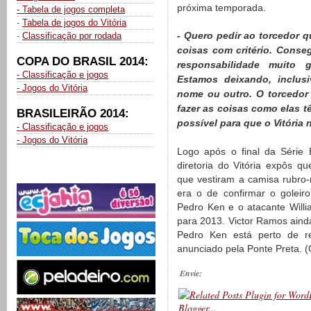
próxima temporada.
- Tabela de jogos completa
-
Tabela de jogos do Vitória
- Quero pedir ao torcedor 
-
Classificação por rodada
coisas com critério. Cons
COPA DO BRASIL 2014:
responsabilidade muito 
- Classificação e jogos
Estamos deixando, inclus
- Jogos do Vitória
nome ou outro. O torcedor
fazer as coisas como elas tê
BRASILEIRÃO 2014:
possível para que o Vitória
- Classificação e jogos
- Jogos do Vitória
Logo após o final da Série 
diretoria do Vitória expôs q
que vestiram a camisa rubro-
era o de confirmar o goleir
Pedro Ken e o atacante Willi
para 2013. Victor Ramos ainda
Pedro Ken está perto de re
anunciado pela Ponte Preta. 
Envie: