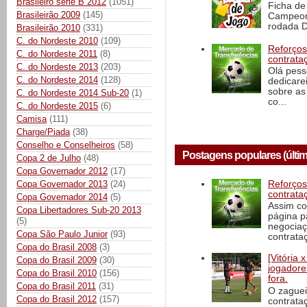
Brasileiro série B 2012
(1051)
Ficha de 
Brasileirão 2009
(145)
Campeona
rodada D
Brasileirão 2010
(331)
C. do Nordeste 2010
(109)
Reforços
C. do Nordeste 2011
(8)
contrata
C. do Nordeste 2013
(203)
Olá pess
C. do Nordeste 2014
(128)
dedicare
sobre as
C. do Nordeste 2014 Sub-20
(1)
co...
C. do Nordeste 2015
(6)
Camisa
(111)
Charge/Piada
(38)
Conselho e Conselheiros
(58)
Postagens populares (últim
Copa 2 de Julho
(48)
Copa Governador 2012
(17)
Reforços
Copa Governador 2013
(24)
contrata
Copa Governador 2014
(5)
Assim co
Copa Libertadores Sub-20 2013
página p
(5)
negociaç
Copa São Paulo Junior
(93)
contrataç
Copa do Brasil 2008
(3)
[Vitória
Copa do Brasil 2009
(30)
jogadore
Copa do Brasil 2010
(156)
fora.
Copa do Brasil 2011
(31)
O zaguei
Copa do Brasil 2012
(157)
contrata