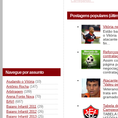
Carregando...
Postagens populares (últi
Vitória n
Estão ba
o Vitóri
atacante
fin...
Reforços
contrata
Assim co
página p
negociaç
Navegue por assunto
contrataç
Atacante
Ajudando o Vitória
(10)
"Valeu p
Antônio Rocha
(147)
Veterano
Arbitragem
(189)
trata em
Arena Fonte Nova
(70)
gramado 
BAVI
(687)
Tabela d
Baiano Infantil 2011
(29)
Campeona
Baiano Infantil 2012
(26)
TABELA
Baiano Infantil 2013
(25)