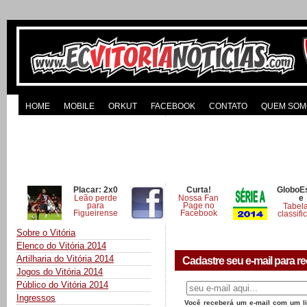
HOME
MOBILE
ORKUT
FACEBOOK
CONTATO
QUEM SOM
Placar: 2x0
Curta!
GloboE
Leão perde
Nossa Fan
e
para
Page no
Tabel
Figueirense
Facebook
classifi
Sobre o Vitória
Elenco do Vitória 2014
Artilharia do Vitória 2014
Cadastre seu e-mail para re
Jogos do Vitória 2014
Público do Vitória 2014
Ingressos
Você receberá um e-mail com um lin