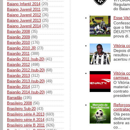
VITÓRIA
Baiano Infantil 2014
(20)
Regulame
do Baian
Baiano Juvenil 2011
(28)
Baiano Juvenil 2012
(26)
Esse Vit
Baiano Juvenil 2013
(25)
Confesso
Baiano Juvenil 2014
(20)
que o fi
Baianão 2008
(35)
DEUS?!?!
prova di..
Baianão 2009
(88)
Baianão 2010
(176)
Vitória c
Baianão 2010 JR
(23)
Depois d
Baianão 2011
(388)
resultou 
Baianão 2011 (sub-20)
(41)
acertou n
Baianão 2012
(498)
Baianão 2012 (sub-20)
(68)
Vitória 
Baianão 2013
(312)
camisas 
Baianão 2013 (sub-20)
(49)
O Vitóri
Baianão 2014
(227)
material
contrato
Baianão 2014 (sub-20)
(48)
president
Barradão
(195)
Brasileiro 2008
(56)
Reforços
Brasileiro Sub-20
(43)
contrata
Brasileiro série A 2013
(693)
Olá pess
dedicare
Brasileiro série A 2014
(615)
sobre as
Brasileiro série B 2011
(926)
co...