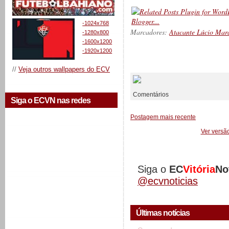
-1024x768
Marcadores:
Atacante Lúcio Mar
-1280x800
-1600x1200
-1920x1200
__________
//
Veja outros wallpapers do ECV
Comentários
Siga o ECVN nas redes
Postagem mais recente
Ver versã
Siga o
EC
Vitória
No
@ecvnoticias
Últimas notícias