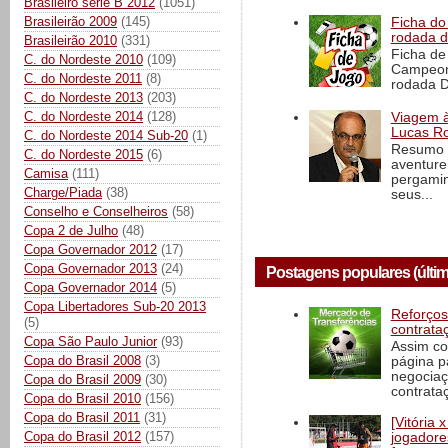
Brasileiro série B 2012
(1051)
Brasileirão 2009
(145)
Ficha do 
rodada 
Brasileirão 2010
(331)
Ficha de 
C. do Nordeste 2010
(109)
Campeona
C. do Nordeste 2011
(8)
rodada D
C. do Nordeste 2013
(203)
C. do Nordeste 2014
(128)
Viagem à 
Lucas Ro
C. do Nordeste 2014 Sub-20
(1)
Resumo d
C. do Nordeste 2015
(6)
aventure
Camisa
(111)
pergamin
Charge/Piada
(38)
seus...
Conselho e Conselheiros
(58)
Copa 2 de Julho
(48)
Copa Governador 2012
(17)
Copa Governador 2013
(24)
Postagens populares (últim
Copa Governador 2014
(5)
Copa Libertadores Sub-20 2013
Reforços
(5)
contrata
Copa São Paulo Junior
(93)
Assim co
Copa do Brasil 2008
(3)
página p
negociaç
Copa do Brasil 2009
(30)
contrataç
Copa do Brasil 2010
(156)
Copa do Brasil 2011
(31)
[Vitória
Copa do Brasil 2012
(157)
jogadore