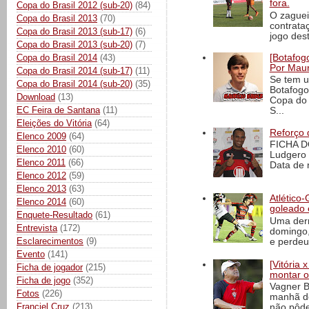
fora.
Copa do Brasil 2012 (sub-20)
(84)
O zaguei
Copa do Brasil 2013
(70)
contrata
Copa do Brasil 2013 (sub-17)
(6)
jogo dest
Copa do Brasil 2013 (sub-20)
(7)
Copa do Brasil 2014
(43)
[Botafogo
Por Maur
Copa do Brasil 2014 (sub-17)
(11)
Se tem u
Copa do Brasil 2014 (sub-20)
(35)
Botafogo
Download
(13)
Copa do 
EC Feira de Santana
(11)
S...
Eleições do Vitória
(64)
Reforço 
Elenco 2009
(64)
FICHA D
Elenco 2010
(60)
Ludgero 
Elenco 2011
(66)
Data de 
Elenco 2012
(59)
Elenco 2013
(63)
Atlético-
Elenco 2014
(60)
goleado 
Enquete-Resultado
(61)
Uma derr
Entrevista
(172)
domingo,
Esclarecimentos
(9)
e perdeu 
Evento
(141)
[Vitória
Ficha de jogador
(215)
montar o
Ficha de jogo
(352)
Vagner B
Fotos
(226)
manhã de
Franciel Cruz
(213)
não pôde