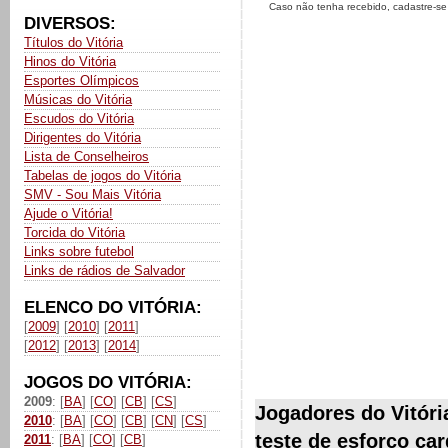
Caso não tenha recebido, cadastre-s
DIVERSOS:
Títulos do Vitória
Hinos do Vitória
Esportes Olímpicos
Músicas do Vitória
Escudos do Vitória
Dirigentes do Vitória
Lista de Conselheiros
Tabelas de jogos do Vitória
SMV - Sou Mais Vitória
Ajude o Vitória!
Torcida do Vitória
Links sobre futebol
Links de rádios de Salvador
ELENCO DO VITÓRIA:
[
2009
] [
2010
] [
2011
]
[
2012
] [
2013
] [
2014
]
JOGOS DO VITÓRIA:
2009
: [
BA
] [
CO
] [
CB
] [
CS
]
Jogadores do Vitóri
2010
: [
BA
] [
CO
] [
CB
] [
CN
] [
CS
]
teste de esforço car
2011
: [
BA
] [
CO
] [
CB
]