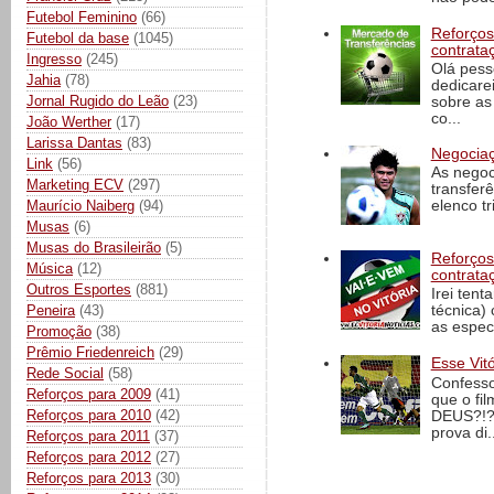
Futebol Feminino
(66)
Reforços
Futebol da base
(1045)
contrata
Ingresso
(245)
Olá pess
Jahia
(78)
dedicare
Jornal Rugido do Leão
(23)
sobre as
co...
João Werther
(17)
Larissa Dantas
(83)
Negociaç
Link
(56)
As negoc
Marketing ECV
(297)
transfer
Maurício Naiberg
(94)
elenco t
Musas
(6)
Musas do Brasileirão
(5)
Reforços
Música
(12)
contrata
Outros Esportes
(881)
Irei tent
Peneira
(43)
técnica)
as espec
Promoção
(38)
Prêmio Friedenreich
(29)
Esse Vit
Rede Social
(58)
Confesso
Reforços para 2009
(41)
que o fi
Reforços para 2010
(42)
DEUS?!?!
prova di..
Reforços para 2011
(37)
Reforços para 2012
(27)
Reforços para 2013
(30)