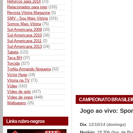
Reforços para 2014
(23)
Relacionados para jogo
(155)
Revista Vitória Magazine
(5)
SMV - Sou Mais Vitória
(101)
Somos Mais Vitória
(75)
Sul-Americana 2009
(20)
Sul-Americana 2010
(26)
Sul-Americana 2011
(2)
Sul-Americana 2013
(24)
Tabela
(122)
Taça BH
(37)
Torcida
(327)
Troféu Armando Nogueira
(32)
Victor Hugo
(18)
Vitoria na TV
(71)
Vídeo
(162)
Vídeo de gols
(427)
Vídeo de jogos
(448)
CAMPEONATO BRASILEIRO 
Wallpapers
(25)
Jogo ao vivo: Spo
Links rubro-negros
Dia
: 12/10/14 (domingo)
Horário
: 18:30h (hor. de Bra