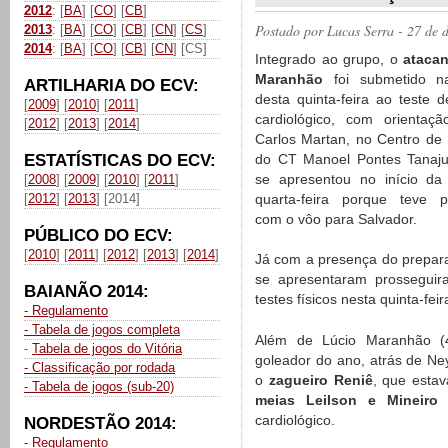
2012
: [
BA
] [
CO
] [
CB
]
Postado por
Lucas Serra
- 27 de 
2013
: [
BA
] [
CO
] [
CB
] [
CN
] [
CS
]
2014
: [
BA
] [
CO
] [
CB
] [
CN
] [CS]
Integrado ao grupo, o
atacan
Maranhão
foi submetido 
ARTILHARIA DO ECV:
desta quinta-feira ao teste d
[
2009
] [
2010
] [
2011
]
cardiológico, com orientaç
[
2012
] [
2013
] [
2014
]
Carlos Martan, no Centro de F
ESTATÍSTICAS DO ECV:
do CT Manoel Pontes Tanaju
se apresentou no início da
[
2008
] [
2009
] [
2010
] [
2011
]
[
2012
] [
2013
] [2014]
quarta-feira porque teve p
com o vôo para Salvador.
PÚBLICO DO ECV:
[
2010
] [
2011
] [
2012
] [
2013
] [
2014
]
Já com a presença do preparad
se apresentaram prossegui
BAIANÃO 2014:
testes físicos nesta quinta-fei
- Regulamento
- Tabela de jogos completa
Além de Lúcio Maranhão (4
-
Tabela de jogos do Vitória
goleador do ano, atrás de Ne
- Classificação por rodada
o
zagueiro Reniê
, que estav
- Tabela de jogos (sub-20)
meias Leilson e Mineir
cardiológico.
NORDESTÃO 2014:
- Regulamento