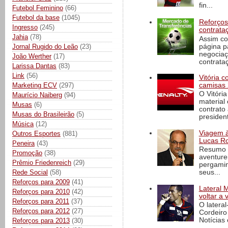
fin...
Futebol Feminino
(66)
Futebol da base
(1045)
Reforços
Ingresso
(245)
contrata
Jahia
(78)
Assim co
página p
Jornal Rugido do Leão
(23)
negociaç
João Werther
(17)
contrataç
Larissa Dantas
(83)
Link
(56)
Vitória 
Marketing ECV
(297)
camisas 
O Vitóri
Maurício Naiberg
(94)
material
Musas
(6)
contrato
Musas do Brasileirão
(5)
president
Música
(12)
Viagem à 
Outros Esportes
(881)
Lucas Ro
Peneira
(43)
Resumo d
Promoção
(38)
aventure
Prêmio Friedenreich
(29)
pergamin
Rede Social
(58)
seus...
Reforços para 2009
(41)
Lateral 
Reforços para 2010
(42)
voltar a 
Reforços para 2011
(37)
O latera
Reforços para 2012
(27)
Cordeiro
Notícias 
Reforços para 2013
(30)