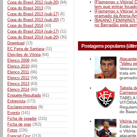
[Flamengo x Vitória] 
Copa do Brasil 2012 (sub-20)
(84)
tem que entrar focad
Copa do Brasil 2013
(70)
[Flamengo x Vitória] 
Copa do Brasil 2013 (sub-17)
(6)
gramado da Arena Am
Copa do Brasil 2013 (sub-20)
(7)
[BAIANO FEMININO] Vi
no Barradão pela semi
Copa do Brasil 2014
(43)
Copa do Brasil 2014 (sub-17)
(11)
Copa do Brasil 2014 (sub-20)
(35)
Download
(13)
Postagens populares (últi
EC Feira de Santana
(11)
Eleições do Vitória
(64)
Atacante
Elenco 2009
(64)
"Valeu p
Elenco 2010
(60)
Veterano
Elenco 2011
(66)
trata em
Elenco 2012
(59)
gramado 
Elenco 2013
(63)
Tabela d
Elenco 2014
(60)
Campeona
Enquete-Resultado
(61)
TABELA
Entrevista
(172)
VITÓRIA
Esclarecimentos
(9)
Regulame
do Baian
Evento
(141)
Ficha de jogador
(215)
Vitória n
Ficha de jogo
(352)
Estão ba
Fotos
(226)
o Vitóri
atacante
Franciel Cruz
(213)