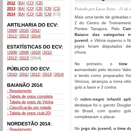
2012
: [
BA
] [
CO
] [
CB
]
Postado por
Lucas Serra
- 11 de 
2013
: [
BA
] [
CO
] [
CB
] [
CN
] [
CS
]
2014
: [
BA
] [
CO
] [
CB
] [
CN
] [CS]
Mais uma tarde de goleadas
2 do Centro de Treinament
ARTILHARIA DO ECV:
Pontes Tanajura. Pelo
Cam
[
2009
] [
2010
] [
2011
]
Baiano das categorias in
[
2012
] [
2013
] [
2014
]
juvenil
, o Vitória superou o 
jogos foram disputados de
ESTATÍSTICAS DO ECV:
chuva.
[
2008
] [
2009
] [
2010
] [
2011
]
[
2012
] [
2013
] [2014]
No primeiro, o
time 
PÚBLICO DO ECV:
c
omandado pelo técnico Valne
[
2010
] [
2011
] [
2012
] [
2013
] [
2014
]
e tendo como preparador fís
Vinícius, alcançou a nona vit
BAIANÃO 2014:
gols a favor e 3 contra.
- Regulamento
- Tabela de jogos completa
O
rubro-negro infantil a
-
Tabela de jogos do Vitória
destaque foi o garoto Dougl
- Classificação por rodada
do Brasil, com quatro gol
- Tabela de jogos (sub-20)
completaram o placar.
NORDESTÃO 2014:
No
jogo do juvenil, o time 
- Regulamento