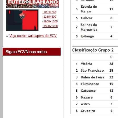
-1024x768
-1280x800
-1600x1200
-1920x1200
//
Veja outros wallpapers do ECV
Siga o ECVN nas redes