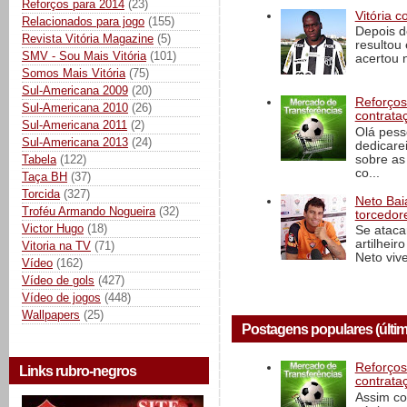
Reforços para 2014
(23)
Vitória c
Relacionados para jogo
(155)
Depois d
Revista Vitória Magazine
(5)
resultou 
SMV - Sou Mais Vitória
(101)
acertou n
Somos Mais Vitória
(75)
Sul-Americana 2009
(20)
Reforços
Sul-Americana 2010
(26)
contrata
Sul-Americana 2011
(2)
Olá pess
Sul-Americana 2013
(24)
dedicare
sobre as
Tabela
(122)
co...
Taça BH
(37)
Torcida
(327)
Neto Baia
Troféu Armando Nogueira
(32)
torcedore
Victor Hugo
(18)
Se ataca
artilheir
Vitoria na TV
(71)
Neto vive
Vídeo
(162)
Vídeo de gols
(427)
Vídeo de jogos
(448)
Wallpapers
(25)
Postagens populares (últim
Reforços
Links rubro-negros
contrata
Assim co