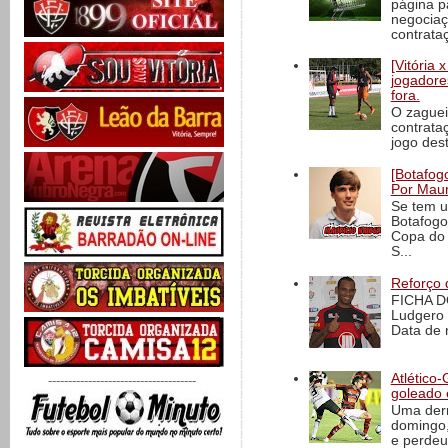
página p
negociaç
contrataç
[Vitória
jogadore
fora.
O zaguei
contrata
jogo dest
[Botafogo
Por Maur
Se tem u
Botafogo
Copa do 
S...
Reforço 
FICHA D
Ludgero 
Data de 
Atlético-
-------------------------------------
goleado 
Uma derr
domingo,
e perdeu 