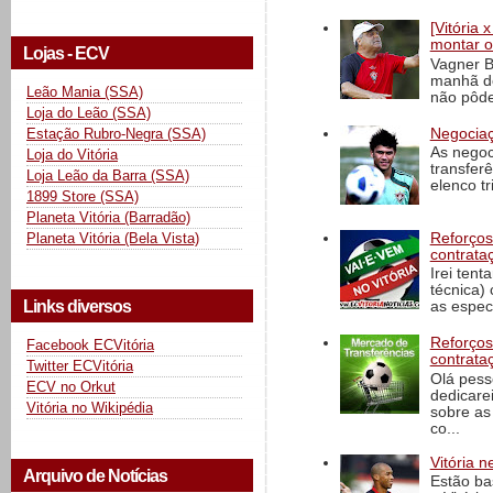
[Vitória
montar o
Lojas - ECV
Vagner B
manhã de
Leão Mania (SSA)
não pôde
Loja do Leão (SSA)
Negociaç
Estação Rubro-Negra (SSA)
As negoc
Loja do Vitória
transfer
Loja Leão da Barra (SSA)
elenco t
1899 Store (SSA)
Planeta Vitória (Barradão)
Reforços
Planeta Vitória (Bela Vista)
contrata
Irei tent
técnica)
Links diversos
as espec
Reforços
Facebook ECVitória
contrata
Twitter ECVitória
Olá pess
ECV no Orkut
dedicare
Vitória no Wikipédia
sobre as
co...
Vitória n
Arquivo de Notícias
Estão ba