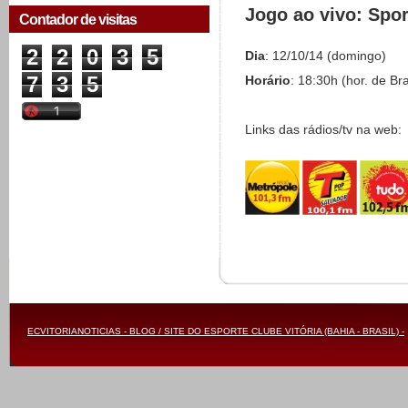
Jogo ao vivo: Spo
Contador de visitas
2
2
0
3
5
Dia
: 12/10/14 (domingo)
7
3
5
Horário
: 18:30h (hor. de Bra
Links das rádios/tv na web:
ECVITORIANOTICIAS - BLOG / SITE DO ESPORTE CLUBE VITÓRIA (BAHIA - BRASIL) -