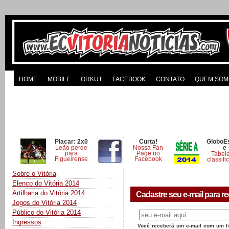
HOME
MOBILE
ORKUT
FACEBOOK
CONTATO
QUEM SOM
Placar: 2x0
Curta!
GloboE
Leão perde
Nossa Fan
e
para
Page no
Tabel
Figueirense
Facebook
classifi
Sobre o Vitória
Elenco do Vitória 2014
Artilharia do Vitória 2014
Cadastre seu e-mail para re
Jogos do Vitória 2014
Público do Vitória 2014
Ingressos
Você receberá um e-mail com um lin