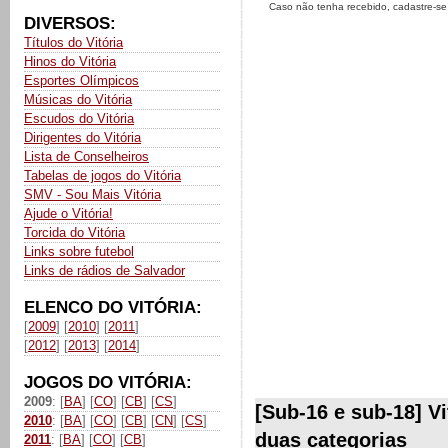
Caso não tenha recebido, cadastre-s
DIVERSOS:
Títulos do Vitória
Hinos do Vitória
Esportes Olímpicos
Músicas do Vitória
Escudos do Vitória
Dirigentes do Vitória
Lista de Conselheiros
Tabelas de jogos do Vitória
SMV - Sou Mais Vitória
Ajude o Vitória!
Torcida do Vitória
Links sobre futebol
Links de rádios de Salvador
ELENCO DO VITÓRIA:
[
2009
] [
2010
] [
2011
]
[
2012
] [
2013
] [
2014
]
JOGOS DO VITÓRIA:
2009
: [
BA
] [
CO
] [
CB
] [
CS
]
[Sub-16 e sub-18] Vi
2010
: [
BA
] [
CO
] [
CB
] [
CN
] [
CS
]
duas categorias
2011
: [
BA
] [
CO
] [
CB
]