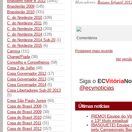
Brasileiro série B 2012
(1051)
Marcadores:
Baiano Infantil 201
Brasileirão 2009
(145)
Brasileirão 2010
(331)
C. do Nordeste 2010
(109)
__________
C. do Nordeste 2011
(8)
C. do Nordeste 2013
(203)
C. do Nordeste 2014
(128)
Comentários
C. do Nordeste 2014 Sub-20
(1)
C. do Nordeste 2015
(6)
Camisa
(111)
Postagem mais recente
Charge/Piada
(38)
Ver versã
Conselho e Conselheiros
(58)
Copa 2 de Julho
(48)
Copa Governador 2012
(17)
Copa Governador 2013
(24)
Siga o
EC
Vitória
No
Copa Governador 2014
(5)
@ecvnoticias
Copa Libertadores Sub-20 2013
(5)
Copa São Paulo Junior
(93)
Últimas notícias
Copa do Brasil 2008
(3)
Copa do Brasil 2009
(30)
[REMO] Equipe do Vitó
Copa do Brasil 2010
(156)
o 13º título estadual
Copa do Brasil 2011
(31)
[BASQUETE] Equipe mas
Copa do Brasil 2012
(157)
pelo Campeonato Ba