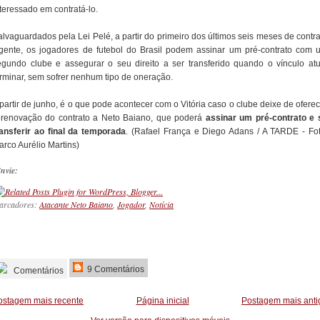
teressado em contratá-lo.
alvaguardados pela Lei Pelé, a partir do primeiro dos últimos seis meses de contra
igente, os jogadores de futebol do Brasil podem assinar um pré-contrato com 
egundo clube e assegurar o seu direito a ser transferido quando o vínculo atu
erminar, sem sofrer nenhum tipo de oneração.
partir de junho, é o que pode acontecer com o Vitória caso o clube deixe de ofere
 renovação do contrato a Neto Baiano, que poderá
assinar um pré-contrato e 
ransferir ao final da temporada
. (Rafael França e Diego Adans / A TARDE - Fot
arco Aurélio Martins)
nvie:
arcadores:
Atacante Neto Baiano
,
Jogador
,
Notícia
_________
9 Comentários
Comentários
ostagem mais recente
Página inicial
Postagem mais anti