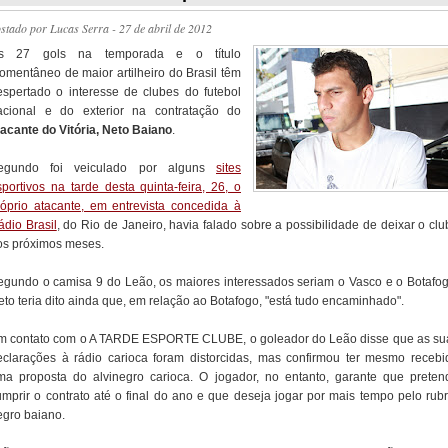
ostado por
Lucas Serra
- 27 de abril de 2012
s 27 gols na temporada e o título
omentâneo de maior artilheiro do Brasil têm
espertado o interesse de clubes do futebol
acional e do exterior na contratação do
tacante do Vitória, Neto Baiano
.
egundo foi veiculado por alguns
sites
sportivos na tarde desta quinta-feira, 26, o
róprio atacante, em entrevista concedida à
ádio Brasil
, do Rio de Janeiro, havia falado sobre a possibilidade de deixar o clu
os próximos meses.
egundo o camisa 9 do Leão, os maiores interessados seriam o Vasco e o Botafog
eto teria dito ainda que, em relação ao Botafogo, "está tudo encaminhado".
m contato com o A TARDE ESPORTE CLUBE, o goleador do Leão disse que as su
eclarações à rádio carioca foram distorcidas, mas confirmou ter mesmo recebi
ma proposta do alvinegro carioca. O jogador, no entanto, garante que preten
umprir o contrato até o final do ano e que deseja jogar por mais tempo pelo rubr
egro baiano.