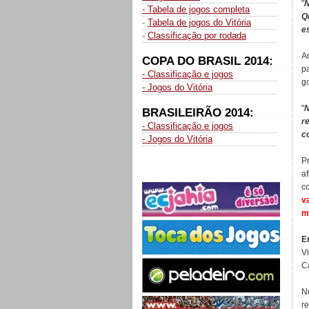
"
N
- Tabela de jogos completa
Q
-
Tabela de jogos do Vitória
e
-
Classificação por rodada
A
COPA DO BRASIL 2014:
p
- Classificação e jogos
g
- Jogos do Vitória
"
N
BRASILEIRÃO 2014:
r
- Classificação e jogos
c
- Jogos do Vitória
P
a
c
v
m
E
V
C
N
r