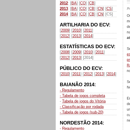
2012
: [
BA
] [
CO
] [
CB
]
P
2013
: [
BA
] [
CO
] [
CB
] [
CN
] [
CS
]
2014
: [
BA
] [
CO
] [
CB
] [
CN
] [CS]
O
m
ARTILHARIA DO ECV:
d
[
2009
] [
2010
] [
2011
]
n
[
2012
] [
2013
] [
2014
]
a
ESTATÍSTICAS DO ECV:
S
[
2008
] [
2009
] [
2010
] [
2011
]
e
[
2012
] [
2013
] [2014]
p
R
PÚBLICO DO ECV:
n
[
2010
] [
2011
] [
2012
] [
2013
] [
2014
]
S
BAIANÃO 2014:
N
- Regulamento
- Tabela de jogos completa
E
-
Tabela de jogos do Vitória
d
- Classificação por rodada
u
- Tabela de jogos (sub-20)
c
n
NORDESTÃO 2014:
- Regulamento