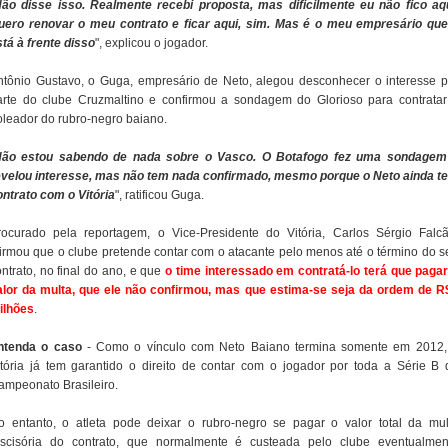
ão disse isso. Realmente recebi proposta, mas dificilmente eu não fico aqu
uero renovar o meu contrato e ficar aqui, sim. Mas é o meu empresário qu
stá à frente disso
", explicou o jogador.
ntônio Gustavo, o Guga, empresário de Neto, alegou desconhecer o interesse p
arte do clube Cruzmaltino e confirmou a sondagem do Glorioso para contratar
oleador do rubro-negro baiano.
ão estou sabendo de nada sobre o Vasco. O Botafogo fez uma sondagem
evelou interesse, mas não tem nada confirmado, mesmo porque o Neto ainda t
ontrato com o Vitória
", ratificou Guga.
rocurado pela reportagem, o Vice-Presidente do Vitória, Carlos Sérgio Falcã
firmou que o clube pretende contar com o atacante pelo menos até o término do s
ontrato, no final do ano, e que
o time interessado em contratá-lo terá que pagar
alor da multa, que ele não confirmou, mas que estima-se seja da ordem de R
ilhões
.
ntenda o caso
- Como o vínculo com Neto Baiano termina somente em 2012,
itória já tem garantido o direito de contar com o jogador por toda a Série B 
ampeonato Brasileiro.
o entanto, o atleta pode deixar o rubro-negro se pagar o valor total da mul
escisória do contrato, que normalmente é custeada pelo clube eventualmen