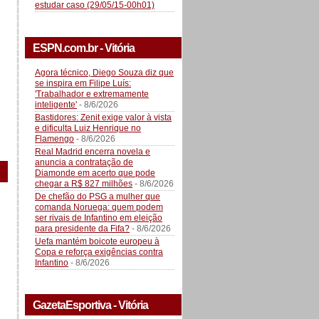
estudar caso (29/05/15-00h01)
ESPN.com.br - Vitória
Agora técnico, Diego Souza diz que
se inspira em Filipe Luís:
'Trabalhador e extremamente
inteligente'
- 8/6/2026
Bastidores: Zenit exige valor à vista
e dificulta Luiz Henrique no
Flamengo
- 8/6/2026
Real Madrid encerra novela e
anuncia a contratação de
Diamonde em acerto que pode
chegar a R$ 827 milhões
- 8/6/2026
De chefão do PSG a mulher que
comanda Noruega: quem podem
ser rivais de Infantino em eleição
para presidente da Fifa?
- 8/6/2026
Uefa mantém boicote europeu à
Copa e reforça exigências contra
Infantino
- 8/6/2026
GazetaEsportiva - Vitória