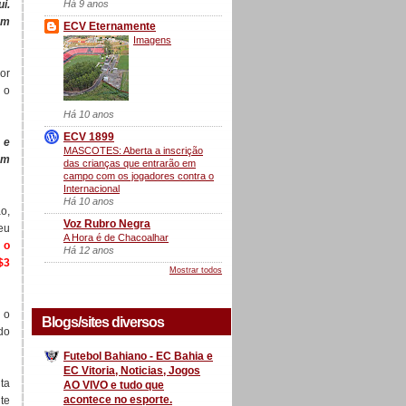
Há 9 anos
i.
em
ECV Eternamente
Imagens
or
 o
Há 10 anos
ECV 1899
 e
MASCOTES: Aberta a inscrição
em
das crianças que entrarão em
campo com os jogadores contra o
Internacional
Há 10 anos
o,
Voz Rubro Negra
eu
A Hora é de Chacoalhar
 o
Há 12 anos
$3
Mostrar todos
 o
Blogs/sites diversos
do
Futebol Bahiano - EC Bahia e
EC Vitoria, Noticias, Jogos
ta
AO VIVO e tudo que
acontece no esporte.
te