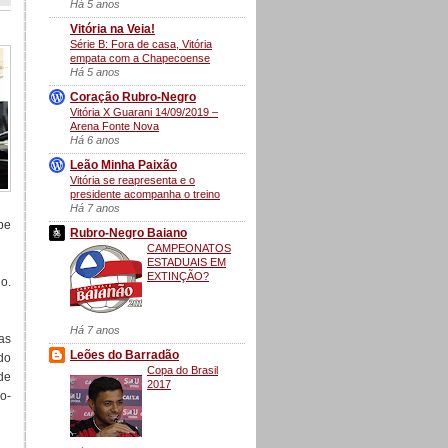
Há 5 anos
Vitória na Veia!
Série B: Fora de casa, Vitória
empata com a Chapecoense
Há 5 anos
Coração Rubro-Negro
Vitória X Guarani 14/09/2019 –
Arena Fonte Nova
Há 6 anos
Leão Minha Paixão
Vitória se reapresenta e o
presidente acompanha o treino
Há 7 anos
be
Rubro-Negro Baiano
CAMPEONATOS
ESTADUAIS EM
EXTINÇÃO?
o.
Há 7 anos
as
Leões do Barradão
do
Copa do Brasil
de
2017
o-