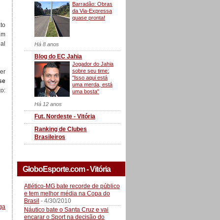
Barradão: Obras
da Via-Expressa
quase pronta!
to
um
al
Há 8 anos
Blog do EC Jahia
Jogador do Jahia
sobre seu time:
cer
"Isso aqui está
se
uma merda, está
o:
uma bosta"
Há 12 anos
Fut. Nordeste - Vitória
Ranking de Clubes
Brasileiros
GloboEsporte.com - Vitória
Atlético-MG bate recorde de público
e tem melhor média na Copa do
Brasil
- 4/30/2010
ga
Náutico bate o Santa Cruz e vai
encarar o Sport na decisão do