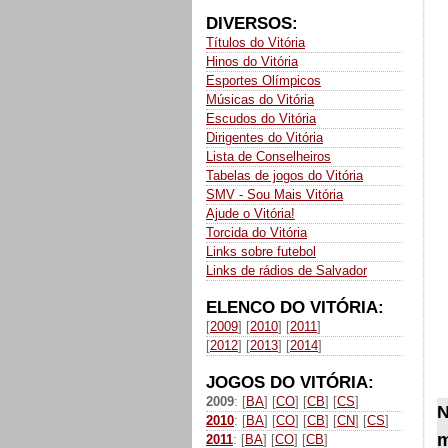
DIVERSOS:
Títulos do Vitória
Hinos do Vitória
Esportes Olímpicos
Músicas do Vitória
Escudos do Vitória
Dirigentes do Vitória
Lista de Conselheiros
Tabelas de jogos do Vitória
SMV - Sou Mais Vitória
Ajude o Vitória!
Torcida do Vitória
Links sobre futebol
Links de rádios de Salvador
ELENCO DO VITÓRIA:
[
2009
] [
2010
] [
2011
]
[
2012
] [
2013
] [
2014
]
JOGOS DO VITÓRIA:
2009
: [
BA
] [
CO
] [
CB
] [
CS
]
N
2010
: [
BA
] [
CO
] [
CB
] [
CN
] [
CS
]
m
2011
: [
BA
] [
CO
] [
CB
]