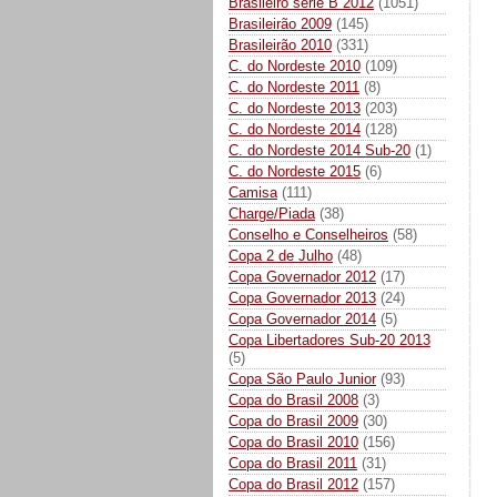
Brasileiro série B 2012
(1051)
Brasileirão 2009
(145)
Brasileirão 2010
(331)
C. do Nordeste 2010
(109)
C. do Nordeste 2011
(8)
C. do Nordeste 2013
(203)
C. do Nordeste 2014
(128)
C. do Nordeste 2014 Sub-20
(1)
C. do Nordeste 2015
(6)
Camisa
(111)
Charge/Piada
(38)
Conselho e Conselheiros
(58)
Copa 2 de Julho
(48)
Copa Governador 2012
(17)
Copa Governador 2013
(24)
Copa Governador 2014
(5)
Copa Libertadores Sub-20 2013
(5)
Copa São Paulo Junior
(93)
Copa do Brasil 2008
(3)
Copa do Brasil 2009
(30)
Copa do Brasil 2010
(156)
Copa do Brasil 2011
(31)
Copa do Brasil 2012
(157)