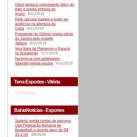
Odair destaca crescimento tático do
Inter e elogia entrega do
grupo
- 6/11/2018
Pelé cancela viagem e pode ser
ausência na abertura da
Copa
- 6/11/2018
Presidente do Grêmio revela oferta
do Santos pelo volante
Jaílson
- 6/11/2018
Veja fotos de Flamengo x Paraná
no Brasileirão
- 6/11/2018
Na bronca com arbitragem,
Valentim elogia equipe
- 6/11/2018
Terra Esportes - Vitória
Carregando...
BahiaNotícias - Esportes
Sudesb rejeita contas de parceria
com Federação Bahiana de
Basketball e aponta dano de R$
35,2 mil
- 8/8/2026