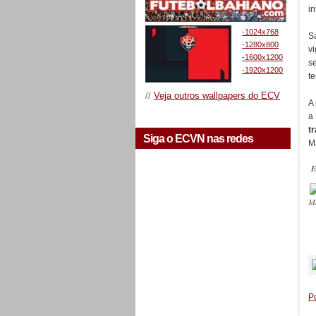
in
-1024x768
S
-1280x800
v
-1600x1200
s
-1920x1200
t
//
Veja outros wallpapers do ECV
A 
a
t
Siga o ECVN nas redes
M
E
M
_
P