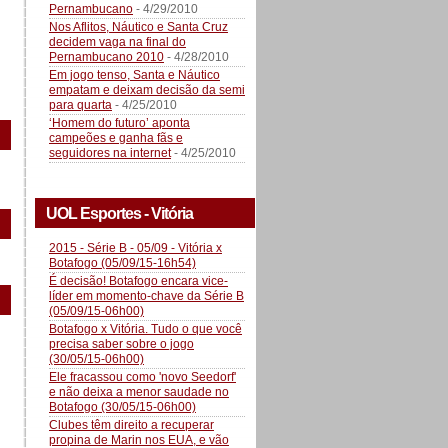
Pernambucano
- 4/29/2010
Nos Aflitos, Náutico e Santa Cruz
decidem vaga na final do
Pernambucano 2010
- 4/28/2010
Em jogo tenso, Santa e Náutico
empatam e deixam decisão da semi
para quarta
- 4/25/2010
‘Homem do futuro’ aponta
campeões e ganha fãs e
seguidores na internet
- 4/25/2010
UOL Esportes - Vitória
2015 - Série B - 05/09 - Vitória x
Botafogo (05/09/15-16h54)
É decisão! Botafogo encara vice-
líder em momento-chave da Série B
(05/09/15-06h00)
Botafogo x Vitória. Tudo o que você
precisa saber sobre o jogo
(30/05/15-06h00)
Ele fracassou como 'novo Seedorf'
e não deixa a menor saudade no
Botafogo (30/05/15-06h00)
Clubes têm direito a recuperar
propina de Marin nos EUA, e vão