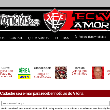
OOK
CONTATO
QUEM SOMOS
HD
RSS
Curta!
GloboEsport
Torcida
Nossa Fan
e
Vitória tem
Al
Page no
2,6 milhões
s
Tabela de
Facebook
classificação
Cadastre seu e-mail para receber notícias do Vitória
Você receberá um e-mail com um link, clique nele para ativar e confirmar sua inscrição