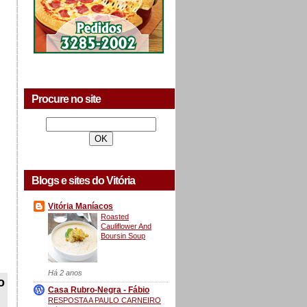
Procure no site
Blogs e sites do Vitória
Vitória Maníacos
Roasted
Cauliflower And
Boursin Soup
Há 2 anos
o
Casa Rubro-Negra - Fábio
RESPOSTA A PAULO CARNEIRO