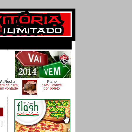
A. Rocha
Plano
ém de ruim,
SMV Bronze
em vontade
por boleto
.