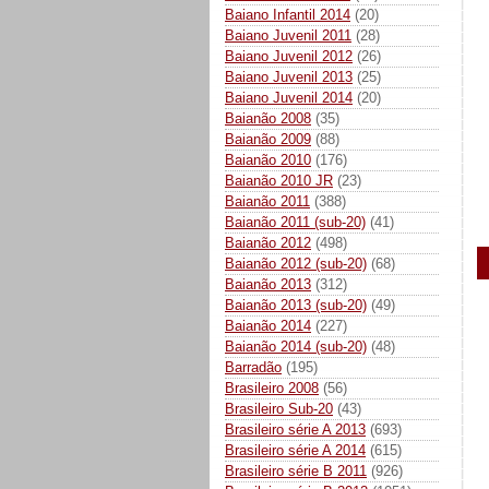
Baiano Infantil 2014
(20)
Baiano Juvenil 2011
(28)
Baiano Juvenil 2012
(26)
Baiano Juvenil 2013
(25)
Baiano Juvenil 2014
(20)
Baianão 2008
(35)
Baianão 2009
(88)
Baianão 2010
(176)
Baianão 2010 JR
(23)
Baianão 2011
(388)
Baianão 2011 (sub-20)
(41)
Baianão 2012
(498)
Baianão 2012 (sub-20)
(68)
Baianão 2013
(312)
Baianão 2013 (sub-20)
(49)
Baianão 2014
(227)
Baianão 2014 (sub-20)
(48)
Barradão
(195)
Brasileiro 2008
(56)
Brasileiro Sub-20
(43)
Brasileiro série A 2013
(693)
Brasileiro série A 2014
(615)
Brasileiro série B 2011
(926)