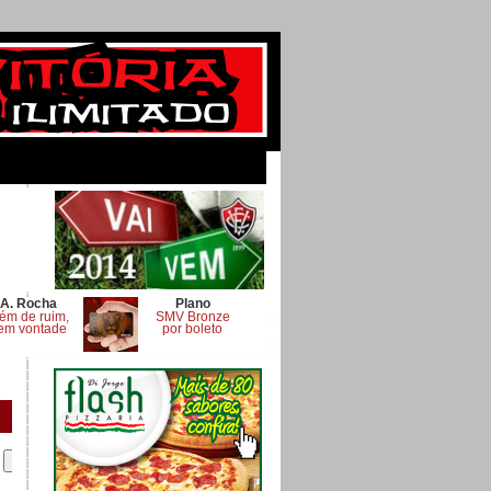
A. Rocha
Plano
ém de ruim,
SMV Bronze
em vontade
por boleto
.