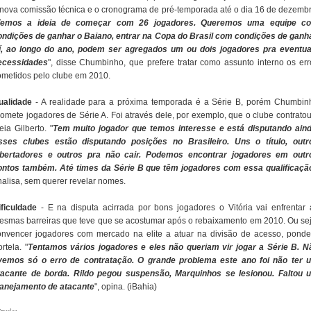
 nova comissão técnica e o cronograma de pré-temporada até o dia 16 de dezembr
Temos a ideia de começar com 26 jogadores. Queremos uma equipe c
ondições de ganhar o Baiano, entrar na Copa do Brasil com condições de ganha
í, ao longo do ano, podem ser agregados um ou dois jogadores pra eventua
ecessidades
", disse Chumbinho, que prefere tratar como assunto interno os err
ometidos pelo clube em 2010.
ualidade
- A realidade para a próxima temporada é a Série B, porém Chumbin
romete jogadores de Série A. Foi através dele, por exemplo, que o clube contratou
ia Gilberto. "
Tem muito jogador que temos interesse e está disputando aind
sses clubes estão disputando posições no Brasileiro. Uns o título, outr
ibertadores e outros pra não cair. Podemos encontrar jogadores em outr
ontos também. Até times da Série B que têm jogadores com essa qualificaçã
nalisa, sem querer revelar nomes.
ificuldade
- E na disputa acirrada por bons jogadores o Vitória vai enfrentar 
esmas barreiras que teve que se acostumar após o rebaixamento em 2010. Ou sej
onvencer jogadores com mercado na elite a atuar na divisão de acesso, ponde
rtela. "
Tentamos vários jogadores e eles não queriam vir jogar a Série B. N
ivemos só o erro de contratação. O grande problema este ano foi não ter 
tacante de borda. Rildo pegou suspensão, Marquinhos se lesionou. Faltou 
lanejamento de atacante
", opina. (iBahia)