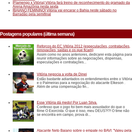
[Flamengo x Vitória] Vitória fará treino de reconhecimento do gramado da
Arena Amazônia nesta sexta
[BAIANO FEMININO] Vitória vai encarar o Bahia neste sábado no
Barradão pela semifinal
Postagens populares (última semana)
Reforços do EC Vitória 2012 (especulações, contratações,
renovações, saídas e os que ficam)
Assim como no anos anteriores, dedicarei esta página para
reunir informações sobre as negociações, dispensas,
especulações e contratações...
Vitória negocia a volta de Dinei
Estão bastante adiantados os entendimentos entre o Vitóri
e o Palmeiras para a negociação do atacante Elkeson .
Além de uma compensação fin...
Esse Vitória dá medo! Por Luan Silva.
Confesso que o jogo foi bem mais assustador do que o
filme O Exorcista. O que é isso, meu DEUS?!?! O time não
se encontra em campo, prova di...
Atacante Neto Baiano sobre o empate no BAVI: "Valeu pela