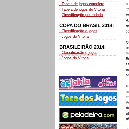
- Tabela de jogos completa
a
-
Tabela de jogos do Vitória
"
-
Classificação por rodada
c
A
COPA DO BRASIL 2014:
n
- Classificação e jogos
c
- Jogos do Vitória
Q
BRASILEIRÃO 2014:
p
- Classificação e jogos
me
- Jogos do Vitória
E
L
p
a
D
m
c
Po
t
a
p