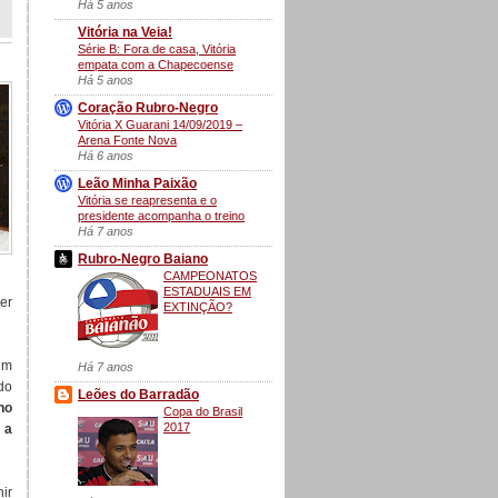
Há 5 anos
Vitória na Veia!
Série B: Fora de casa, Vitória
empata com a Chapecoense
Há 5 anos
Coração Rubro-Negro
Vitória X Guarani 14/09/2019 –
Arena Fonte Nova
Há 6 anos
Leão Minha Paixão
Vitória se reapresenta e o
presidente acompanha o treino
Há 7 anos
Rubro-Negro Baiano
CAMPEONATOS
ESTADUAIS EM
ser
EXTINÇÃO?
 um
Há 7 anos
do
Leões do Barradão
no
Copa do Brasil
2017
 a
ir