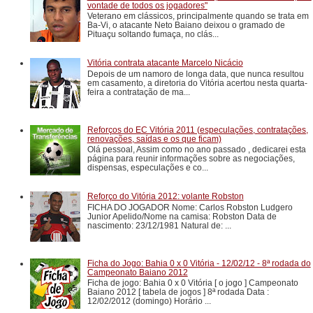
vontade de todos os jogadores"
Veterano em clássicos, principalmente quando se trata em
Ba-Vi, o atacante Neto Baiano deixou o gramado de
Pituaçu soltando fumaça, no clás...
Vitória contrata atacante Marcelo Nicácio
Depois de um namoro de longa data, que nunca resultou
em casamento, a diretoria do Vitória acertou nesta quarta-
feira a contratação de ma...
Reforços do EC Vitória 2011 (especulações, contratações,
renovações, saídas e os que ficam)
Olá pessoal, Assim como no ano passado , dedicarei esta
página para reunir informações sobre as negociações,
dispensas, especulações e co...
Reforço do Vitória 2012: volante Robston
FICHA DO JOGADOR Nome: Carlos Robston Ludgero
Junior Apelido/Nome na camisa: Robston Data de
nascimento: 23/12/1981 Natural de: ...
Ficha do Jogo: Bahia 0 x 0 Vitória - 12/02/12 - 8ª rodada do
Campeonato Baiano 2012
Ficha de jogo: Bahia 0 x 0 Vitória [ o jogo ] Campeonato
Baiano 2012 [ tabela de jogos ] 8ª rodada Data :
12/02/2012 (domingo) Horário ...