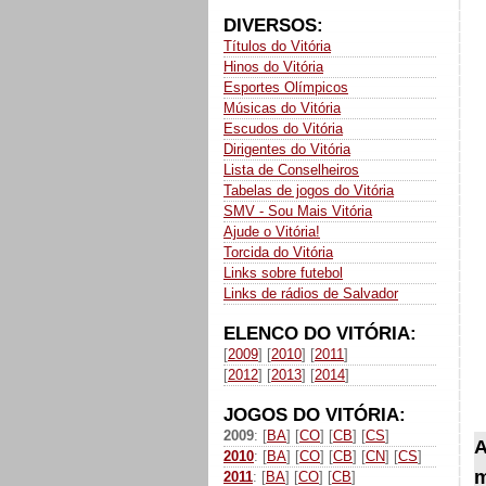
DIVERSOS:
Títulos do Vitória
Hinos do Vitória
Esportes Olímpicos
Músicas do Vitória
Escudos do Vitória
Dirigentes do Vitória
Lista de Conselheiros
Tabelas de jogos do Vitória
SMV - Sou Mais Vitória
Ajude o Vitória!
Torcida do Vitória
Links sobre futebol
Links de rádios de Salvador
ELENCO DO VITÓRIA:
[
2009
] [
2010
] [
2011
]
[
2012
] [
2013
] [
2014
]
JOGOS DO VITÓRIA:
2009
: [
BA
] [
CO
] [
CB
] [
CS
]
A
2010
: [
BA
] [
CO
] [
CB
] [
CN
] [
CS
]
m
2011
: [
BA
] [
CO
] [
CB
]