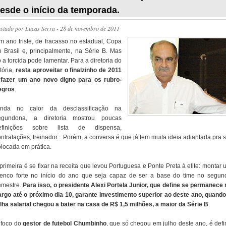
esde o início da temporada.
ostado por
Lucas Serra
- 28 de novembro de 2011
m ano triste, de fracasso no estadual, Copa
o Brasil e, principalmente, na Série B. Mas
 a torcida pode lamentar. Para a diretoria do
tória,
resta aproveitar o finalzinho de 2011
 fazer um ano novo digno para os rubro-
egros
.
inda no calor da desclassificação na
egundona, a diretoria mostrou poucas
efinições sobre lista de dispensa,
ntratações, treinador... Porém, a conversa é que já tem muita ideia adiantada pra 
olocada em prática.
primeira é se fixar na receita que levou Portuguesa e Ponte Preta à elite: montar
lenco forte no início do ano que seja capaz de ser a base do time no segun
emestre.
Para isso, o presidente Alexi Portela Junior, que define se permanece 
argo até o próximo dia 10, garante investimento superior ao deste ano, quando
olha salarial chegou a bater na casa de R$ 1,5 milhões, a maior da Série B
.
 foco do
gestor de futebol Chumbinho
, que só chegou em julho deste ano, é defin