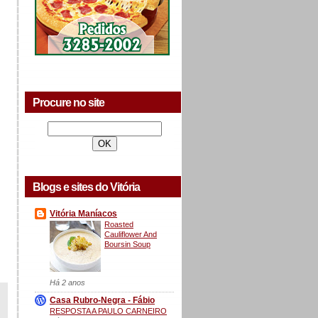
Procure no site
Blogs e sites do Vitória
Vitória Maníacos
Roasted
Cauliflower And
Boursin Soup
Há 2 anos
Casa Rubro-Negra - Fábio
RESPOSTA A PAULO CARNEIRO