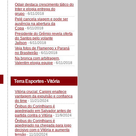
Odair destaca crescimento tático do
Inter e elogia entrega do
grupo
- 6/11/2018
Pelé cancela viagem e pode ser
ausência na abertura da
Copa
- 6/11/2018
Presidente do Grêmio revela oferta
do Santos pelo volante
Jaílson
- 6/11/2018
Veja fotos de Flamengo x Paraná
no Brasileirão
- 6/11/2018
Na bronca com arbitragem,
Valentim elogia equipe
- 6/11/2018
Terra Esportes - Vitória
Vitória crucial: Carpini enaltece
vantagem da expulsão e confiança
do time
- 11/21/2024
Ônibus do Corinthians é
apedrejado em Salvador antes de
partida contra o Vitória
- 11/9/2024
Ônibus do Corinthians é
apedrejado na chegada para jogo
decisivo com o Vitória e aumenta
tensão
- 11/10/2024