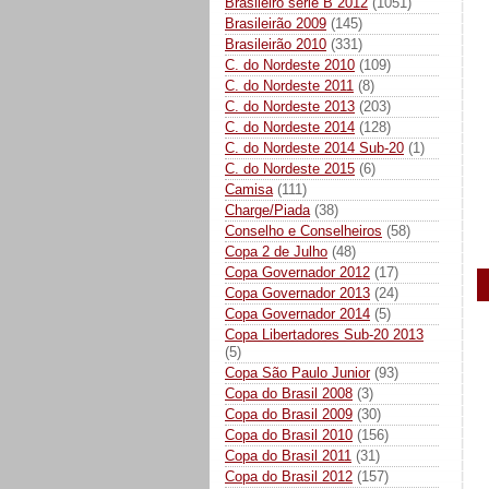
Brasileiro série B 2012
(1051)
Brasileirão 2009
(145)
Brasileirão 2010
(331)
C. do Nordeste 2010
(109)
C. do Nordeste 2011
(8)
C. do Nordeste 2013
(203)
C. do Nordeste 2014
(128)
C. do Nordeste 2014 Sub-20
(1)
C. do Nordeste 2015
(6)
Camisa
(111)
Charge/Piada
(38)
Conselho e Conselheiros
(58)
Copa 2 de Julho
(48)
Copa Governador 2012
(17)
Copa Governador 2013
(24)
Copa Governador 2014
(5)
Copa Libertadores Sub-20 2013
(5)
Copa São Paulo Junior
(93)
Copa do Brasil 2008
(3)
Copa do Brasil 2009
(30)
Copa do Brasil 2010
(156)
Copa do Brasil 2011
(31)
Copa do Brasil 2012
(157)