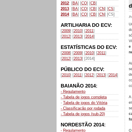
2012
: [
BA
] [
CO
] [
CB
]
d
2013
: [
BA
] [
CO
] [
CB
] [
CN
] [
CS
]
2014
: [
BA
] [
CO
] [
CB
] [
CN
] [CS]
P
U
ARTILHARIA DO ECV:
d
[
2009
] [
2010
] [
2011
]
só
[
2012
] [
2013
] [
2014
]
Vi
ESTATÍSTICAS DO ECV:
e
n
[
2008
] [
2009
] [
2010
] [
2011
]
[
2012
] [
2013
] [2014]
A
PÚBLICO DO ECV:
s
d
[
2010
] [
2011
] [
2012
] [
2013
] [
2014
]
co
BAIANÃO 2014:
c
- Regulamento
- Tabela de jogos completa
A 
-
Tabela de jogos do Vitória
e
- Classificação por rodada
s
- Tabela de jogos (sub-20)
c
f
NORDESTÃO 2014:
- Regulamento
O