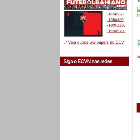
E
-1024x768
M
-1280x800
-1600x1200
-1920x1200
_
//
Veja outros wallpapers do ECV
P
Siga o ECVN nas redes