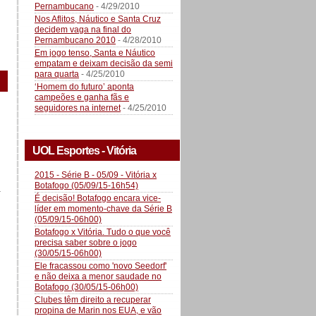
Pernambucano
- 4/29/2010
Nos Aflitos, Náutico e Santa Cruz
decidem vaga na final do
Pernambucano 2010
- 4/28/2010
Em jogo tenso, Santa e Náutico
empatam e deixam decisão da semi
para quarta
- 4/25/2010
‘Homem do futuro’ aponta
campeões e ganha fãs e
seguidores na internet
- 4/25/2010
UOL Esportes - Vitória
2015 - Série B - 05/09 - Vitória x
Botafogo (05/09/15-16h54)
a
É decisão! Botafogo encara vice-
líder em momento-chave da Série B
(05/09/15-06h00)
Botafogo x Vitória. Tudo o que você
precisa saber sobre o jogo
(30/05/15-06h00)
Ele fracassou como 'novo Seedorf'
e não deixa a menor saudade no
Botafogo (30/05/15-06h00)
Clubes têm direito a recuperar
propina de Marin nos EUA, e vão