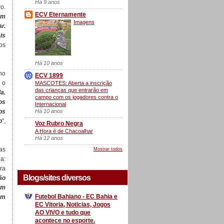
Há 9 anos
o.
ECV Eternamente
om
Imagens
r.
is
os
Há 10 anos
ho
ECV 1899
 o
MASCOTES: Aberta a inscrição
das crianças que entrarão em
a.
campo com os jogadores contra o
os
Internacional
Há 10 anos
os
o
",
Voz Rubro Negra
A Hora é de Chacoalhar
Há 12 anos
as
Mostrar todos
a:
ra
Blogs/sites diversos
ão
um
Futebol Bahiano - EC Bahia e
um
EC Vitoria, Noticias, Jogos
AO VIVO e tudo que
acontece no esporte.