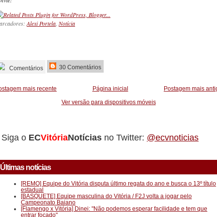
nvie:
arcadores:
Alexi Portela
,
Notícia
_________
30 Comentários
Comentários
ostagem mais recente
Página inicial
Postagem mais anti
Ver versão para dispositivos móveis
Siga o
EC
Vitória
Notícias
no Twitter:
@ecvnoticias
Últimas notícias
[REMO] Equipe do Vitória disputa último regata do ano e busca o 13º título
estadual
[BASQUETE] Equipe masculina do Vitória / F2J volta a jogar pelo
Campeonato Baiano
[Flamengo x Vitória] Dinei: "Não podemos esperar facilidade e tem que
entrar focado"