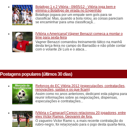
Botafogo 1 x 2 Vitória - 09/05/12 - Vitória joga bem e
elimina o Botafogo de virada no Engenhão
Botafogo jogava por um empate sem gols para se
classificar. Mas, quando a bola rolou, as coisas pareciam
se encaminhar para uma classificaçã...
[Vitória x Americana] Vágner Benazzi começa a montar o
time para sexta-feira
Vagner Benazzi comandou treinamento tático na manhã
desta terça-feira no campo do Barradão e não pôde contar
com o volante Zé Luís e o ataca...
Postagens populares (últimos 30 dias)
Reforços do EC Vitória 2012 (especulações, contratações,
renovações, saídas e os que ficam)
Assim como no anos anteriores, dedicarei esta página para
reunir informações sobre as negociações, dispensas,
especulações e contratações...
[Vitória x Camaçari] Cerezo relacionou 20 jogadores, entre
eles Victor Ramos. Geovanni de fora.
O zagueiro Victor Ramo s, a mais recente contratação do
rubro-negro, foi relacionado para o jogo desta quarta-feira,