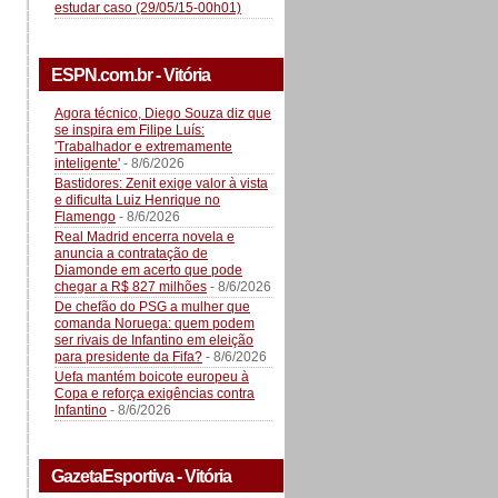
estudar caso (29/05/15-00h01)
ESPN.com.br - Vitória
Agora técnico, Diego Souza diz que
se inspira em Filipe Luís:
'Trabalhador e extremamente
inteligente'
- 8/6/2026
Bastidores: Zenit exige valor à vista
e dificulta Luiz Henrique no
Flamengo
- 8/6/2026
Real Madrid encerra novela e
anuncia a contratação de
Diamonde em acerto que pode
chegar a R$ 827 milhões
- 8/6/2026
De chefão do PSG a mulher que
comanda Noruega: quem podem
ser rivais de Infantino em eleição
para presidente da Fifa?
- 8/6/2026
Uefa mantém boicote europeu à
Copa e reforça exigências contra
Infantino
- 8/6/2026
GazetaEsportiva - Vitória