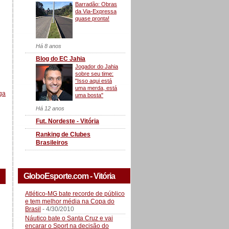
Barradão: Obras
da Via-Expressa
quase pronta!
Há 8 anos
Blog do EC Jahia
Jogador do Jahia
sobre seu time:
"Isso aqui está
uma merda, está
ga
uma bosta"
Há 12 anos
Fut. Nordeste - Vitória
Ranking de Clubes
Brasileiros
GloboEsporte.com - Vitória
Atlético-MG bate recorde de público
e tem melhor média na Copa do
Brasil
- 4/30/2010
Náutico bate o Santa Cruz e vai
encarar o Sport na decisão do