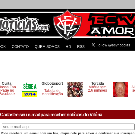
OOK
CONTATO
QUEM SOMOS
HD
RSS
Curta!
GloboEsport
Torcida
Nossa Fan
e
Vitória tem
Al
Page no
2,6 milhões
s
Tabela de
Facebook
classificação
Cadastre seu e-mail para receber notícias do Vitória
Você receberá um e-mail com um link, clique nele para ativar e confirmar sua inscrição