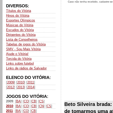
Caso não tenha recebido, cadastre-s
DIVERSOS:
Títulos do Vitória
Hinos do Vitória
Esportes Olímpicos
Músicas do Vitória
Escudos do Vitória
Dirigentes do Vitória
Lista de Conselheiros
Tabelas de jogos do Vitória
SMV - Sou Mais Vitória
Ajude o Vitória!
Torcida do Vitória
Links sobre futebol
Links de rádios de Salvador
ELENCO DO VITÓRIA:
[
2009
] [
2010
] [
2011
]
[
2012
] [
2013
] [
2014
]
JOGOS DO VITÓRIA:
2009
: [
BA
] [
CO
] [
CB
] [
CS
]
Beto Silveira brada
2010
: [
BA
] [
CO
] [
CB
] [
CN
] [
CS
]
de tomarmos uma at
2011
: [
BA
] [
CO
] [
CB
]