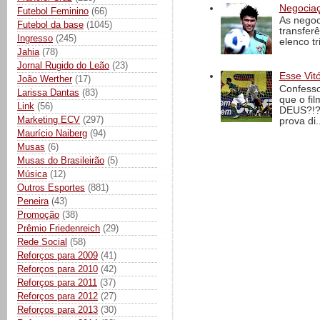
Negociaç
Futebol Feminino
(66)
As negoc
Futebol da base
(1045)
transfer
Ingresso
(245)
elenco t
Jahia
(78)
Jornal Rugido do Leão
(23)
Esse Vit
João Werther
(17)
Confesso
Larissa Dantas
(83)
que o fi
Link
(56)
DEUS?!?!
Marketing ECV
(297)
prova di..
Maurício Naiberg
(94)
Musas
(6)
Musas do Brasileirão
(5)
Música
(12)
Outros Esportes
(881)
Peneira
(43)
Promoção
(38)
Prêmio Friedenreich
(29)
Rede Social
(58)
Reforços para 2009
(41)
Reforços para 2010
(42)
Reforços para 2011
(37)
Reforços para 2012
(27)
Reforços para 2013
(30)