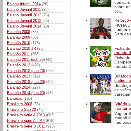
dedicare
Baiano Infantil 2014
(20)
sobre as
Baiano Juvenil 2011
(28)
co...
Baiano Juvenil 2012
(26)
Reforço 
Baiano Juvenil 2013
(25)
FICHA D
Baiano Juvenil 2014
(20)
Ludgero 
Baianão 2008
(35)
Data de 
Baianão 2009
(88)
Baianão 2010
(176)
Ficha do 
Baianão 2010 JR
(23)
rodada 
Baianão 2011
(388)
Ficha de 
Baianão 2011 (sub-20)
(41)
Campeona
Baianão 2012
(498)
rodada D
Baianão 2012 (sub-20)
(68)
Botafogo 
Baianão 2013
(312)
e elimin
Baianão 2013 (sub-20)
(49)
Botafogo
Baianão 2014
(227)
classific
Baianão 2014 (sub-20)
(48)
pareciam
Barradão
(195)
Brasileiro 2008
(56)
[Vitória
montar o
Brasileiro Sub-20
(43)
Vagner B
Brasileiro série A 2013
(693)
manhã de
Brasileiro série A 2014
(615)
não pôde
Brasileiro série B 2011
(926)