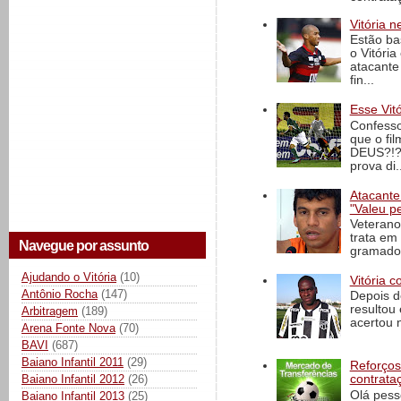
Vitória n
Estão ba
o Vitóri
atacante
fin...
Esse Vit
Confesso
que o fi
DEUS?!?!
prova di..
Atacante
"Valeu p
Veterano
trata em
Navegue por assunto
gramado 
Ajudando o Vitória
(10)
Vitória c
Antônio Rocha
(147)
Depois d
resultou 
Arbitragem
(189)
acertou n
Arena Fonte Nova
(70)
BAVI
(687)
Baiano Infantil 2011
(29)
Reforços
Baiano Infantil 2012
(26)
contrata
Olá pess
Baiano Infantil 2013
(25)