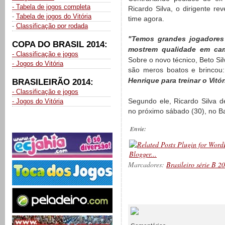
- Tabela de jogos completa
Ricardo Silva, o dirigente re
-
Tabela de jogos do Vitória
time agora.
-
Classificação por rodada
"Temos grandes jogadores
COPA DO BRASIL 2014:
mostrem qualidade em cam
- Classificação e jogos
Sobre o novo técnico, Beto Si
- Jogos do Vitória
são meros boatos e brincou
Henrique para treinar o Vitór
BRASILEIRÃO 2014:
- Classificação e jogos
Segundo ele, Ricardo Silva 
- Jogos do Vitória
no próximo sábado (30), no Ba
Envie:
Marcadores:
Brasileiro série B 2
__________