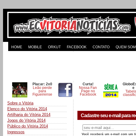
HOME
MOBILE
ORKUT
FACEBOOK
CONTATO
QUEM SOM
Placar: 2x0
Curta!
GloboE
Leão perde
Nossa Fan
e
para
Page no
Tabel
Figueirense
Facebook
classifi
Sobre o Vitória
Elenco do Vitória 2014
Artilharia do Vitória 2014
Cadastre seu e-mail para re
Jogos do Vitória 2014
Público do Vitória 2014
Ingressos
Você receberá um e-mail com um lin