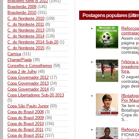
Brasileiro série B 2012
(1051)
Brasileirão 2009
(145)
Brasileirão 2010
(331)
Postagens populares (últim
C. do Nordeste 2010
(109)
C. do Nordeste 2011
(8)
Reforços
C. do Nordeste 2013
(203)
contrata
C. do Nordeste 2014
(128)
Assim co
C. do Nordeste 2014 Sub-20
(1)
página p
negociaç
C. do Nordeste 2015
(6)
contrataç
Camisa
(111)
Charge/Piada
(38)
[Vitória
Conselho e Conselheiros
(58)
jogadore
fora.
Copa 2 de Julho
(48)
O zaguei
Copa Governador 2012
(17)
contrata
Copa Governador 2013
(24)
jogo dest
Copa Governador 2014
(5)
Copa Libertadores Sub-20 2013
[Botafogo
(5)
Por Maur
Se tem u
Copa São Paulo Junior
(93)
Botafogo
Copa do Brasil 2008
(3)
Copa do 
Copa do Brasil 2009
(30)
S...
Copa do Brasil 2010
(156)
Reforço 
Copa do Brasil 2011
(31)
FICHA D
Copa do Brasil 2012
(157)