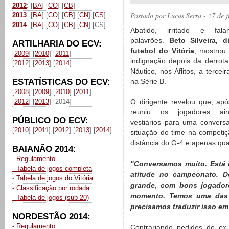
2012
: [
BA
] [
CO
] [
CB
]
Postado por
Lucas Serra
- 27 de 
2013
: [
BA
] [
CO
] [
CB
] [
CN
] [
CS
]
2014
: [
BA
] [
CO
] [
CB
] [
CN
] [CS]
Abatido, irritado e fal
palavrões.
Beto Silveira, d
ARTILHARIA DO ECV:
futebol do Vitória
, mostrou
[
2009
] [
2010
] [
2011
]
indignação depois da derrota
[
2012
] [
2013
] [
2014
]
Náutico, nos Aflitos, a tercei
ESTATÍSTICAS DO ECV:
na Série B.
[
2008
] [
2009
] [
2010
] [
2011
]
[
2012
] [
2013
] [2014]
O dirigente revelou que, apó
reuniu os jogadores ai
PÚBLICO DO ECV:
vestiários para uma convers
[
2010
] [
2011
] [
2012
] [
2013
] [
2014
]
situação do time na competiç
distância do G-4 e apenas qua
BAIANÃO 2014:
- Regulamento
"Conversamos muito. Está
- Tabela de jogos completa
atitude no campeonato. 
-
Tabela de jogos do Vitória
grande, com bons jogador
- Classificação por rodada
momento. Temos uma das m
- Tabela de jogos (sub-20)
precisamos traduzir isso e
NORDESTÃO 2014:
- Regulamento
Contrariando pedidos do ex-