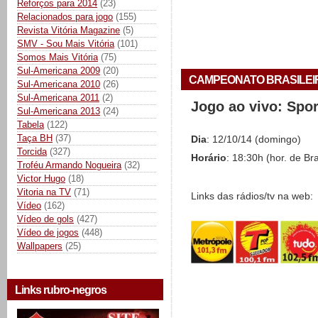
Reforços para 2014
(23)
Relacionados para jogo
(155)
Revista Vitória Magazine
(5)
SMV - Sou Mais Vitória
(101)
Somos Mais Vitória
(75)
Sul-Americana 2009
(20)
CAMPEONATO BRASILEIRO 
Sul-Americana 2010
(26)
Sul-Americana 2011
(2)
Jogo ao vivo: Spo
Sul-Americana 2013
(24)
Tabela
(122)
Taça BH
(37)
Dia
: 12/10/14 (domingo)
Torcida
(327)
Horário
: 18:30h (hor. de Bra
Troféu Armando Nogueira
(32)
Victor Hugo
(18)
Vitoria na TV
(71)
Links das rádios/tv na web:
Vídeo
(162)
Vídeo de gols
(427)
Vídeo de jogos
(448)
Wallpapers
(25)
Links rubro-negros