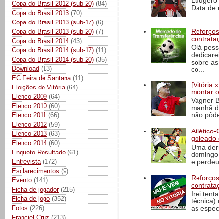
Ludgero 
Copa do Brasil 2012 (sub-20)
(84)
Data de 
Copa do Brasil 2013
(70)
Copa do Brasil 2013 (sub-17)
(6)
Copa do Brasil 2013 (sub-20)
(7)
Reforços
contrata
Copa do Brasil 2014
(43)
Olá pess
Copa do Brasil 2014 (sub-17)
(11)
dedicare
Copa do Brasil 2014 (sub-20)
(35)
sobre as
Download
(13)
co...
EC Feira de Santana
(11)
[Vitória
Eleições do Vitória
(64)
montar o
Elenco 2009
(64)
Vagner B
Elenco 2010
(60)
manhã de
Elenco 2011
(66)
não pôde
Elenco 2012
(59)
Atlético-
Elenco 2013
(63)
goleado 
Elenco 2014
(60)
Uma derr
Enquete-Resultado
(61)
domingo,
Entrevista
(172)
e perdeu 
Esclarecimentos
(9)
Reforços
Evento
(141)
contrata
Ficha de jogador
(215)
Irei tent
Ficha de jogo
(352)
técnica)
Fotos
(226)
as espec
Franciel Cruz
(213)