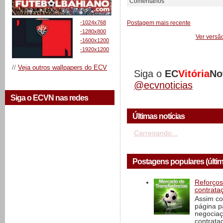
Comentários
-1024x768
Postagem mais recente
-1280x800
Ver versã
-1600x1200
-1920x1200
//
Veja outros wallpapers do ECV
Siga o
EC
Vitória
No
@ecvnoticias
Siga o ECVN nas redes
Últimas notícias
Carregando...
Postagens populares (últi
Reforços
contrata
Assim co
página p
negociaç
contrataç