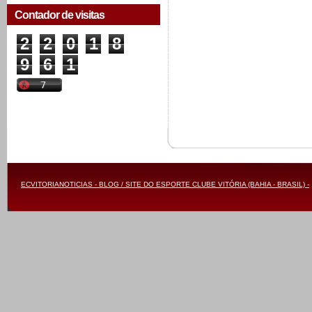
Contador de visitas
2
2
0
1
8
9
6
1
ECVITORIANOTICIAS - BLOG / SITE DO ESPORTE CLUBE VITÓRIA (BAHIA - BRASIL) -