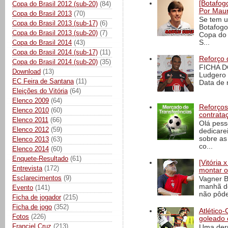
[Botafogo
Copa do Brasil 2012 (sub-20)
(84)
Por Maur
Copa do Brasil 2013
(70)
Se tem u
Copa do Brasil 2013 (sub-17)
(6)
Botafogo
Copa do Brasil 2013 (sub-20)
(7)
Copa do 
Copa do Brasil 2014
(43)
S...
Copa do Brasil 2014 (sub-17)
(11)
Reforço 
Copa do Brasil 2014 (sub-20)
(35)
FICHA D
Download
(13)
Ludgero 
EC Feira de Santana
(11)
Data de 
Eleições do Vitória
(64)
Elenco 2009
(64)
Reforços
Elenco 2010
(60)
contrata
Elenco 2011
(66)
Olá pess
Elenco 2012
(59)
dedicare
sobre as
Elenco 2013
(63)
co...
Elenco 2014
(60)
Enquete-Resultado
(61)
[Vitória
Entrevista
(172)
montar o
Esclarecimentos
(9)
Vagner B
manhã de
Evento
(141)
não pôde
Ficha de jogador
(215)
Ficha de jogo
(352)
Atlético-
Fotos
(226)
goleado 
Franciel Cruz
(213)
Uma derr