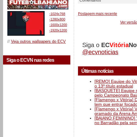
Comentários
Postagem mais recente
-1024x768
-1280x800
Ver versã
-1600x1200
-1920x1200
//
Veja outros wallpapers do ECV
Siga o
EC
Vitória
No
@ecvnoticias
Siga o ECVN nas redes
Últimas notícias
[REMO] Equipe do Vitó
o 13º título estadual
[BASQUETE] Equipe mas
pelo Campeonato Ba
[Flamengo x Vitória] 
tem que entrar focad
[Flamengo x Vitória] 
gramado da Arena Am
[BAIANO FEMININO] Vi
no Barradão pela semi