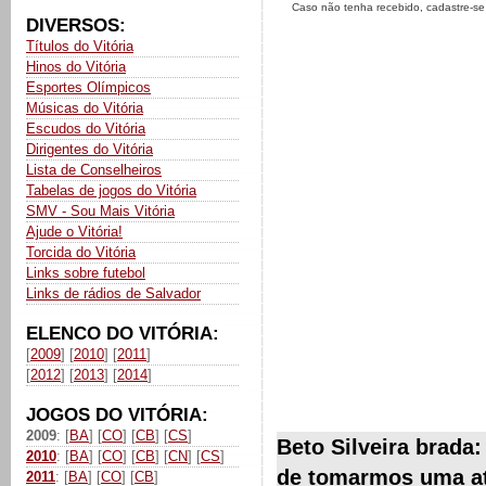
Caso não tenha recebido, cadastre-s
DIVERSOS:
Títulos do Vitória
Hinos do Vitória
Esportes Olímpicos
Músicas do Vitória
Escudos do Vitória
Dirigentes do Vitória
Lista de Conselheiros
Tabelas de jogos do Vitória
SMV - Sou Mais Vitória
Ajude o Vitória!
Torcida do Vitória
Links sobre futebol
Links de rádios de Salvador
ELENCO DO VITÓRIA:
[
2009
] [
2010
] [
2011
]
[
2012
] [
2013
] [
2014
]
JOGOS DO VITÓRIA:
2009
: [
BA
] [
CO
] [
CB
] [
CS
]
Beto Silveira brada
2010
: [
BA
] [
CO
] [
CB
] [
CN
] [
CS
]
de tomarmos uma at
2011
: [
BA
] [
CO
] [
CB
]