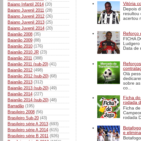
Vitória c
Baiano Infantil 2014
(20)
Depois d
Baiano Juvenil 2011
(28)
resultou 
Baiano Juvenil 2012
(26)
acertou n
Baiano Juvenil 2013
(25)
Baiano Juvenil 2014
(20)
Reforço 
Baianão 2008
(35)
FICHA D
Baianão 2009
(88)
Ludgero 
Baianão 2010
(176)
Data de 
Baianão 2010 JR
(23)
Baianão 2011
(388)
Reforços
Baianão 2011 (sub-20)
(41)
contrata
Baianão 2012
(498)
Olá pess
Baianão 2012 (sub-20)
(68)
dedicare
Baianão 2013
(312)
sobre as
co...
Baianão 2013 (sub-20)
(49)
Baianão 2014
(227)
Ficha do 
Baianão 2014 (sub-20)
(48)
rodada 
Barradão
(195)
Ficha de 
Brasileiro 2008
(56)
Campeona
rodada D
Brasileiro Sub-20
(43)
Brasileiro série A 2013
(693)
Botafogo 
Brasileiro série A 2014
(615)
e elimin
Brasileiro série B 2011
(926)
Botafogo