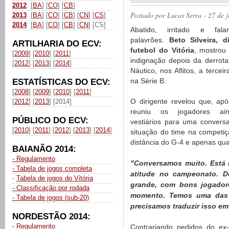
2012
: [
BA
] [
CO
] [
CB
]
Postado por
Lucas Serra
- 27 de 
2013
: [
BA
] [
CO
] [
CB
] [
CN
] [
CS
]
2014
: [
BA
] [
CO
] [
CB
] [
CN
] [CS]
Abatido, irritado e fal
palavrões.
Beto Silveira, d
ARTILHARIA DO ECV:
futebol do Vitória
, mostrou
[
2009
] [
2010
] [
2011
]
indignação depois da derrota
[
2012
] [
2013
] [
2014
]
Náutico, nos Aflitos, a tercei
na Série B.
ESTATÍSTICAS DO ECV:
[
2008
] [
2009
] [
2010
] [
2011
]
O dirigente revelou que, apó
[
2012
] [
2013
] [2014]
reuniu os jogadores ai
PÚBLICO DO ECV:
vestiários para uma convers
[
2010
] [
2011
] [
2012
] [
2013
] [
2014
]
situação do time na competiç
distância do G-4 e apenas qua
BAIANÃO 2014:
- Regulamento
"Conversamos muito. Está
- Tabela de jogos completa
atitude no campeonato. 
-
Tabela de jogos do Vitória
grande, com bons jogador
- Classificação por rodada
momento. Temos uma das m
- Tabela de jogos (sub-20)
precisamos traduzir isso e
NORDESTÃO 2014:
- Regulamento
Contrariando pedidos do ex-