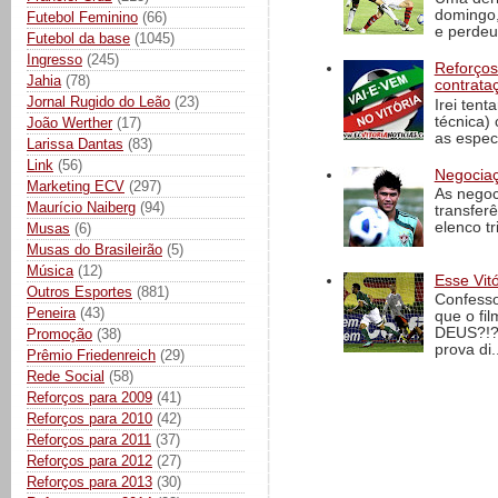
domingo,
Futebol Feminino
(66)
e perdeu 
Futebol da base
(1045)
Ingresso
(245)
Reforços
Jahia
(78)
contrata
Jornal Rugido do Leão
(23)
Irei tent
técnica)
João Werther
(17)
as espec
Larissa Dantas
(83)
Link
(56)
Negociaç
Marketing ECV
(297)
As negoc
Maurício Naiberg
(94)
transfer
elenco t
Musas
(6)
Musas do Brasileirão
(5)
Música
(12)
Esse Vit
Outros Esportes
(881)
Confesso
Peneira
(43)
que o fi
DEUS?!?!
Promoção
(38)
prova di..
Prêmio Friedenreich
(29)
Rede Social
(58)
Reforços para 2009
(41)
Reforços para 2010
(42)
Reforços para 2011
(37)
Reforços para 2012
(27)
Reforços para 2013
(30)