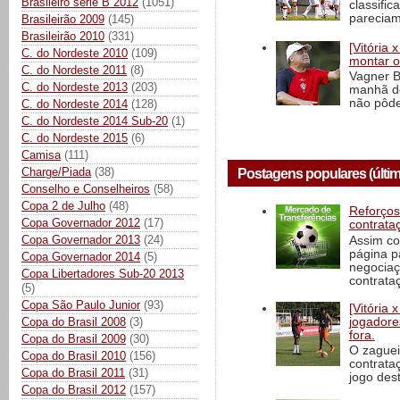
Brasileiro série B 2012
(1051)
classific
pareciam
Brasileirão 2009
(145)
Brasileirão 2010
(331)
[Vitória
C. do Nordeste 2010
(109)
montar o
C. do Nordeste 2011
(8)
Vagner B
C. do Nordeste 2013
(203)
manhã de
não pôde
C. do Nordeste 2014
(128)
C. do Nordeste 2014 Sub-20
(1)
C. do Nordeste 2015
(6)
Camisa
(111)
Charge/Piada
(38)
Postagens populares (últim
Conselho e Conselheiros
(58)
Copa 2 de Julho
(48)
Reforços
Copa Governador 2012
(17)
contrata
Copa Governador 2013
(24)
Assim co
página p
Copa Governador 2014
(5)
negociaç
Copa Libertadores Sub-20 2013
contrataç
(5)
Copa São Paulo Junior
(93)
[Vitória
Copa do Brasil 2008
(3)
jogadore
fora.
Copa do Brasil 2009
(30)
O zaguei
Copa do Brasil 2010
(156)
contrata
Copa do Brasil 2011
(31)
jogo dest
Copa do Brasil 2012
(157)