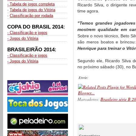
- Tabela de jogos completa
Ricardo Silva, o dirigente re
-
Tabela de jogos do Vitória
time agora.
-
Classificação por rodada
"Temos grandes jogadores
COPA DO BRASIL 2014:
mostrem qualidade em cam
- Classificação e jogos
Sobre o novo técnico, Beto Si
- Jogos do Vitória
são meros boatos e brincou
Henrique para treinar o Vitór
BRASILEIRÃO 2014:
- Classificação e jogos
Segundo ele, Ricardo Silva 
- Jogos do Vitória
no próximo sábado (30), no Ba
Envie:
Marcadores:
Brasileiro série B 2
__________