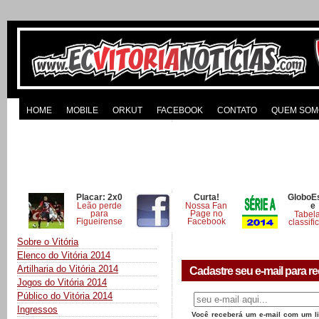
HOME
MOBILE
ORKUT
FACEBOOK
CONTATO
QUEM SOM
Placar: 2x0
Curta!
GloboE
Leão perde
Nossa Fan
e
para
Page no
Tabel
Figueirense
Facebook
classifi
Sobre o Vitória
Elenco do Vitória 2014
Artilharia do Vitória 2014
Cadastre seu e-mail para re
Jogos do Vitória 2014
Público do Vitória 2014
Ingressos
Você receberá um e-mail com um lin