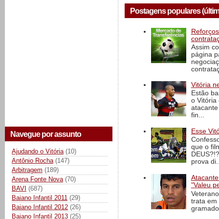
Postagens populares (últi
Reforços
contrata
Assim co
página p
negociaç
contrataç
Vitória n
Estão ba
o Vitóri
atacante
fin...
Esse Vit
Navegue por assunto
Confesso
que o fi
Ajudando o Vitória
(10)
DEUS?!?!
Antônio Rocha
(147)
prova di..
Arbitragem
(189)
Atacante
Arena Fonte Nova
(70)
"Valeu p
BAVI
(687)
Veterano
Baiano Infantil 2011
(29)
trata em
Baiano Infantil 2012
(26)
gramado 
Baiano Infantil 2013
(25)