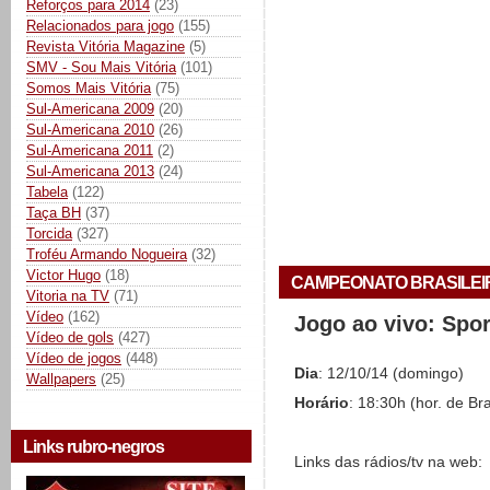
Reforços para 2014
(23)
Relacionados para jogo
(155)
Revista Vitória Magazine
(5)
SMV - Sou Mais Vitória
(101)
Somos Mais Vitória
(75)
Sul-Americana 2009
(20)
Sul-Americana 2010
(26)
Sul-Americana 2011
(2)
Sul-Americana 2013
(24)
Tabela
(122)
Taça BH
(37)
Torcida
(327)
Troféu Armando Nogueira
(32)
Victor Hugo
(18)
CAMPEONATO BRASILEIRO 
Vitoria na TV
(71)
Vídeo
(162)
Jogo ao vivo: Spo
Vídeo de gols
(427)
Vídeo de jogos
(448)
Dia
: 12/10/14 (domingo)
Wallpapers
(25)
Horário
: 18:30h (hor. de Bra
Links rubro-negros
Links das rádios/tv na web: