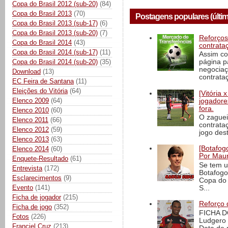
Copa do Brasil 2012 (sub-20)
(84)
Copa do Brasil 2013
(70)
Postagens populares (últim
Copa do Brasil 2013 (sub-17)
(6)
Copa do Brasil 2013 (sub-20)
(7)
Reforços
Copa do Brasil 2014
(43)
contrata
Copa do Brasil 2014 (sub-17)
(11)
Assim co
Copa do Brasil 2014 (sub-20)
(35)
página p
negociaç
Download
(13)
contrataç
EC Feira de Santana
(11)
Eleições do Vitória
(64)
[Vitória
Elenco 2009
(64)
jogadore
fora.
Elenco 2010
(60)
O zaguei
Elenco 2011
(66)
contrata
Elenco 2012
(59)
jogo dest
Elenco 2013
(63)
[Botafogo
Elenco 2014
(60)
Por Maur
Enquete-Resultado
(61)
Se tem u
Entrevista
(172)
Botafogo
Esclarecimentos
(9)
Copa do 
Evento
(141)
S...
Ficha de jogador
(215)
Reforço 
Ficha de jogo
(352)
FICHA D
Fotos
(226)
Ludgero 
Franciel Cruz
(213)