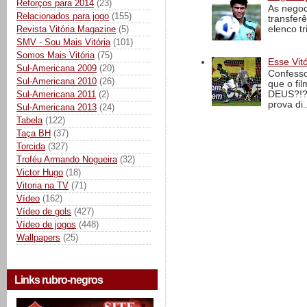
Reforços para 2014
(23)
As negoc
Relacionados para jogo
(155)
transfer
elenco t
Revista Vitória Magazine
(5)
SMV - Sou Mais Vitória
(101)
Somos Mais Vitória
(75)
Esse Vit
Sul-Americana 2009
(20)
Confesso
Sul-Americana 2010
(26)
que o fi
Sul-Americana 2011
(2)
DEUS?!?!
prova di..
Sul-Americana 2013
(24)
Tabela
(122)
Taça BH
(37)
Torcida
(327)
Troféu Armando Nogueira
(32)
Victor Hugo
(18)
Vitoria na TV
(71)
Vídeo
(162)
Vídeo de gols
(427)
Vídeo de jogos
(448)
Wallpapers
(25)
Links rubro-negros