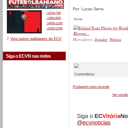
Por: Lucas Serra
-1024x768
-1280x800
Envie:
-1600x1200
-1920x1200
//
Veja outros wallpapers do ECV
Marcadores:
Jogador
,
Notícia
Siga o ECVN nas redes
__________
Comentários
Postagem mais recente
Ver versã
Siga o
EC
Vitória
No
@ecvnoticias