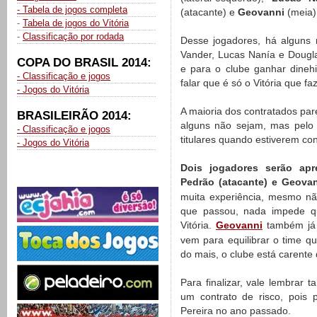
- Tabela de jogos completa
(atacante) e
Geovanni
(meia)
-
Tabela de jogos do Vitória
-
Classificação por rodada
Desse jogadores, há alguns 
Vander, Lucas Nanía e Dougl
COPA DO BRASIL 2014:
e para o clube ganhar dineh
- Classificação e jogos
falar que é só o Vitória que f
- Jogos do Vitória
A maioria dos contratados par
BRASILEIRÃO 2014:
alguns não sejam, mas pelo
- Classificação e jogos
titulares quando estiverem c
- Jogos do Vitória
Dois jogadores serão apr
Pedrão (atacante) e Geovan
muita experiência, mesmo nã
que passou, nada impede qu
Vitória.
Geovanni
também já 
vem para equilibrar o time q
do mais, o clube está carente
Para finalizar, vale lembra
um contrato de risco, pois 
Pereira no ano passado.