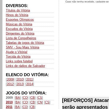
Caso não tenha recebido, cadastre-s
DIVERSOS:
Títulos do Vitória
Hinos do Vitória
Esportes Olímpicos
Músicas do Vitória
Escudos do Vitória
Dirigentes do Vitória
Lista de Conselheiros
Tabelas de jogos do Vitória
SMV - Sou Mais Vitória
Ajude o Vitória!
Torcida do Vitória
Links sobre futebol
Links de rádios de Salvador
ELENCO DO VITÓRIA:
[
2009
] [
2010
] [
2011
]
[
2012
] [
2013
] [
2014
]
JOGOS DO VITÓRIA:
2009
: [
BA
] [
CO
] [
CB
] [
CS
]
[REFORÇOS] Atacan
2010
: [
BA
] [
CO
] [
CB
] [
CN
] [
CS
]
serão apresentados
2011
: [
BA
] [
CO
] [
CB
]