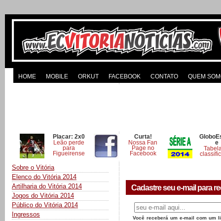
HOME
MOBILE
ORKUT
FACEBOOK
CONTATO
QUEM SOM
Placar: 2x0
Curta!
GloboE
Leão perde
Nossa Fan
e
para
Page no
Tabel
Figueirense
Facebook
classifi
Sobre o Vitória
Elenco do Vitória 2014
Artilharia do Vitória 2014
Cadastre seu e-mail para re
Jogos do Vitória 2014
Público do Vitória 2014
Ingressos
Você receberá um e-mail com um lin