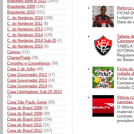
Brasileiro série B 2012
(1051)
Brasileirão 2009
(145)
Reforço 
Brasileirão 2010
(331)
FICHA D
Ludgero 
C. do Nordeste 2010
(109)
Data de 
C. do Nordeste 2011
(8)
C. do Nordeste 2013
(203)
C. do Nordeste 2014
(128)
Tabela d
C. do Nordeste 2014 Sub-20
(1)
Campeona
TABELA
C. do Nordeste 2015
(6)
VITÓRIA
Camisa
(111)
Regulame
Charge/Piada
(38)
do Baian
Conselho e Conselheiros
(58)
Ficha do 
Copa 2 de Julho
(48)
rodada 
Copa Governador 2012
(17)
Ficha de 
Copa Governador 2013
(24)
Campeona
Copa Governador 2014
(5)
rodada D
Copa Libertadores Sub-20 2013
(5)
Vitória 
camisas 
Copa São Paulo Junior
(93)
O Vitóri
Copa do Brasil 2008
(3)
material
Copa do Brasil 2009
(30)
contrato
Copa do Brasil 2010
(156)
president
Copa do Brasil 2011
(31)
Copa do Brasil 2012
(157)