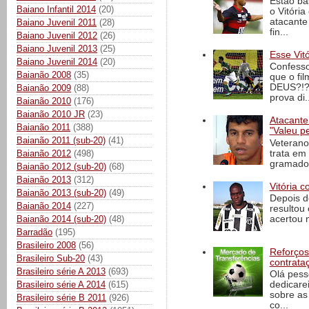
Estão ba
Baiano Infantil 2014
(20)
o Vitóri
atacante
Baiano Juvenil 2011
(28)
fin...
Baiano Juvenil 2012
(26)
Baiano Juvenil 2013
(25)
Esse Vit
Baiano Juvenil 2014
(20)
Confesso
Baianão 2008
(35)
que o fi
DEUS?!?!
Baianão 2009
(88)
prova di..
Baianão 2010
(176)
Baianão 2010 JR
(23)
Atacante
Baianão 2011
(388)
"Valeu p
Baianão 2011 (sub-20)
(41)
Veterano
trata em
Baianão 2012
(498)
gramado 
Baianão 2012 (sub-20)
(68)
Baianão 2013
(312)
Vitória c
Baianão 2013 (sub-20)
(49)
Depois d
Baianão 2014
(227)
resultou 
Baianão 2014 (sub-20)
(48)
acertou n
Barradão
(195)
Brasileiro 2008
(56)
Reforços
Brasileiro Sub-20
(43)
contrata
Brasileiro série A 2013
(693)
Olá pess
Brasileiro série A 2014
(615)
dedicare
sobre as
Brasileiro série B 2011
(926)
co...