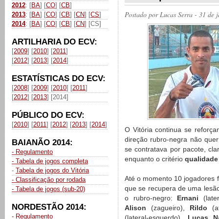
2012
: [
BA
] [
CO
] [
CB
]
Postado por
Lucas Serra
- 31 de 
2013
: [
BA
] [
CO
] [
CB
] [
CN
] [
CS
]
2014
: [
BA
] [
CO
] [
CB
] [
CN
] [CS]
ARTILHARIA DO ECV:
[
2009
] [
2010
] [
2011
]
[
2012
] [
2013
] [
2014
]
ESTATÍSTICAS DO ECV:
[
2008
] [
2009
] [
2010
] [
2011
]
[
2012
] [
2013
] [2014]
PÚBLICO DO ECV:
[
2010
] [
2011
] [
2012
] [
2013
] [
2014
]
O Vitória continua se refor
direção rubro-negra não quer
BAIANÃO 2014:
se contratava por pacote, cl
- Regulamento
enquanto o critério
qualidade
- Tabela de jogos completa
-
Tabela de jogos do Vitória
Até o momento 10 jogadores fo
- Classificação por rodada
que se recupera de uma lesã
- Tabela de jogos (sub-20)
o rubro-negro:
Ernani
(late
NORDESTÃO 2014:
Alison
(zagueiro),
Rildo
(a
- Regulamento
(lateral-esquerdo),
Lucas N