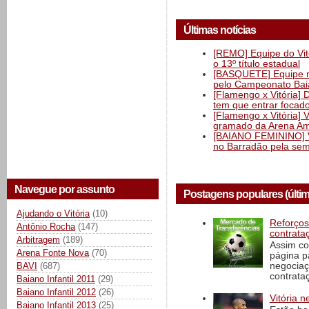
Últimas notícias
[REMO] Equipe do Vitó
o 13º título estadual
[BASQUETE] Equipe mas
pelo Campeonato Ba
[Flamengo x Vitória] 
tem que entrar focad
[Flamengo x Vitória] 
gramado da Arena Am
[BAIANO FEMININO] Vi
no Barradão pela semi
Navegue por assunto
Postagens populares (últi
Ajudando o Vitória
(10)
Reforços
Antônio Rocha
(147)
contrata
Arbitragem
(189)
Assim co
Arena Fonte Nova
(70)
página p
BAVI
(687)
negociaç
contrataç
Baiano Infantil 2011
(29)
Baiano Infantil 2012
(26)
Vitória n
Baiano Infantil 2013
(25)