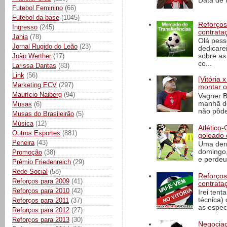
Data de 
Futebol Feminino
(66)
Futebol da base
(1045)
Reforços
Ingresso
(245)
contrata
Jahia
(78)
Olá pess
Jornal Rugido do Leão
(23)
dedicare
sobre as
João Werther
(17)
co...
Larissa Dantas
(83)
Link
(56)
[Vitória
Marketing ECV
(297)
montar o
Maurício Naiberg
(94)
Vagner B
manhã de
Musas
(6)
não pôde
Musas do Brasileirão
(5)
Música
(12)
Atlético-
Outros Esportes
(881)
goleado 
Peneira
(43)
Uma derr
domingo,
Promoção
(38)
e perdeu 
Prêmio Friedenreich
(29)
Rede Social
(58)
Reforços
Reforços para 2009
(41)
contrata
Reforços para 2010
(42)
Irei tent
técnica)
Reforços para 2011
(37)
as espec
Reforços para 2012
(27)
Reforços para 2013
(30)
Negociaç