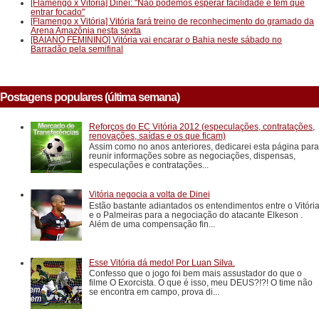
[Flamengo x Vitória] Dinei: "Não podemos esperar facilidade e tem que
entrar focado"
[Flamengo x Vitória] Vitória fará treino de reconhecimento do gramado da
Arena Amazônia nesta sexta
[BAIANO FEMININO] Vitória vai encarar o Bahia neste sábado no
Barradão pela semifinal
Postagens populares (última semana)
Reforços do EC Vitória 2012 (especulações, contratações,
renovações, saídas e os que ficam)
Assim como no anos anteriores, dedicarei esta página para
reunir informações sobre as negociações, dispensas,
especulações e contratações...
Vitória negocia a volta de Dinei
Estão bastante adiantados os entendimentos entre o Vitóri
e o Palmeiras para a negociação do atacante Elkeson .
Além de uma compensação fin...
Esse Vitória dá medo! Por Luan Silva.
Confesso que o jogo foi bem mais assustador do que o
filme O Exorcista. O que é isso, meu DEUS?!?! O time não
se encontra em campo, prova di...