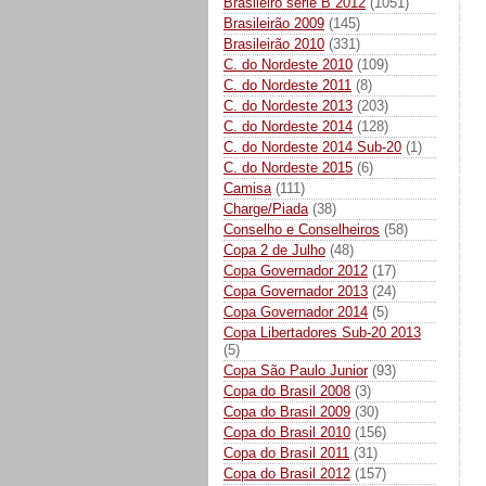
Brasileiro série B 2012
(1051)
Brasileirão 2009
(145)
Brasileirão 2010
(331)
C. do Nordeste 2010
(109)
C. do Nordeste 2011
(8)
C. do Nordeste 2013
(203)
C. do Nordeste 2014
(128)
C. do Nordeste 2014 Sub-20
(1)
C. do Nordeste 2015
(6)
Camisa
(111)
Charge/Piada
(38)
Conselho e Conselheiros
(58)
Copa 2 de Julho
(48)
Copa Governador 2012
(17)
Copa Governador 2013
(24)
Copa Governador 2014
(5)
Copa Libertadores Sub-20 2013
(5)
Copa São Paulo Junior
(93)
Copa do Brasil 2008
(3)
Copa do Brasil 2009
(30)
Copa do Brasil 2010
(156)
Copa do Brasil 2011
(31)
Copa do Brasil 2012
(157)