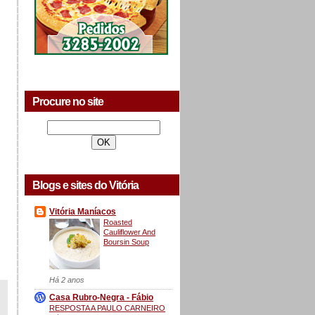
Procure no site
Blogs e sites do Vitória
Vitória Maníacos
Roasted
Cauliflower And
Boursin Soup
Há 2 anos
Casa Rubro-Negra - Fábio
RESPOSTA A PAULO CARNEIRO