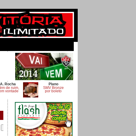
A. Rocha
Plano
ém de ruim,
SMV Bronze
em vontade
por boleto
.