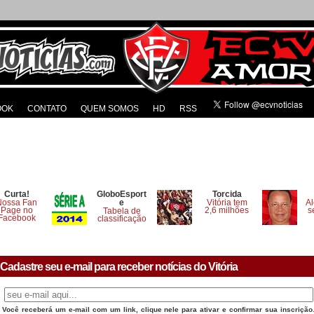
OOK
CONTATO
QUEM SOMOS
HD
RSS
Curta!
GloboEsport
Torcida
Nossa Fan
e
Vitória tem
Al
Page no
2,6 milhões
s
Tabela de
Facebook
classificação
Cadastre seu e-mail para receber notícias do Vitória
Você receberá um e-mail com um link, clique nele para ativar e confirmar sua inscrição