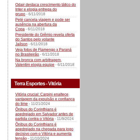
Odair destaca crescimento tático do
Inter e elogia entrega do
grupo
- 6/11/2018
Pelé cancela viagem e pode ser
ausência na abertura da
Copa
- 6/11/2018
Presidente do Grêmio revela oferta
do Santos pelo volante
Jaílson
- 6/11/2018
Veja fotos de Flamengo x Paraná
no Brasileirão
- 6/11/2018
Na bronca com arbitragem,
Valentim elogia equipe
- 6/11/2018
Terra Esportes - Vitória
Vitória crucial: Carpini enaltece
vantagem da expulsão e confiança
do time
- 11/21/2024
Ônibus do Corinthians é
apedrejado em Salvador antes de
partida contra o Vitória
- 11/9/2024
Ônibus do Corinthians é
apedrejado na chegada para jogo
decisivo com o Vitória e aumenta
tensão
- 11/10/2024