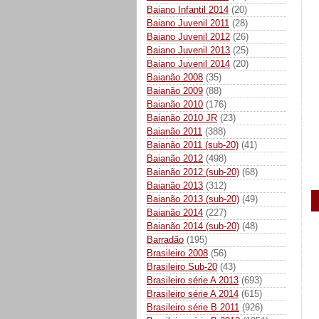
Baiano Infantil 2014
(20)
Baiano Juvenil 2011
(28)
Baiano Juvenil 2012
(26)
Baiano Juvenil 2013
(25)
Baiano Juvenil 2014
(20)
Baianão 2008
(35)
Baianão 2009
(88)
Baianão 2010
(176)
Baianão 2010 JR
(23)
Baianão 2011
(388)
Baianão 2011 (sub-20)
(41)
Baianão 2012
(498)
Baianão 2012 (sub-20)
(68)
Baianão 2013
(312)
Baianão 2013 (sub-20)
(49)
Baianão 2014
(227)
Baianão 2014 (sub-20)
(48)
Barradão
(195)
Brasileiro 2008
(56)
Brasileiro Sub-20
(43)
Brasileiro série A 2013
(693)
Brasileiro série A 2014
(615)
Brasileiro série B 2011
(926)