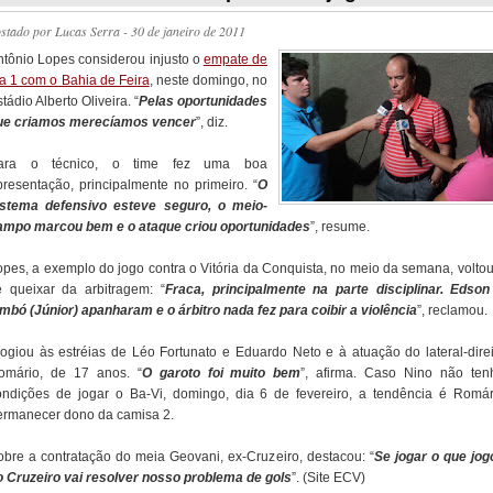
ostado por
Lucas Serra
- 30 de janeiro de 2011
ntônio Lopes considerou injusto o
empate de
 a 1 com o Bahia de Feira
, neste domingo, no
tádio Alberto Oliveira. “
Pelas oportunidades
ue criamos merecíamos vencer
”, diz.
ara o técnico, o time fez uma boa
presentação, principalmente no primeiro. “
O
istema defensivo esteve seguro, o meio-
ampo marcou bem e o ataque criou oportunidades
”, resume.
opes, a exemplo do jogo contra o Vitória da Conquista, no meio da semana, voltou
e queixar da arbitragem: “
Fraca, principalmente na parte disciplinar. Edson
imbó (Júnior) apanharam e o árbitro nada fez para coibir a violência
”, reclamou.
logiou às estréias de Léo Fortunato e Eduardo Neto e à atuação do lateral-direi
omário, de 17 anos. “
O garoto foi muito bem
”, afirma. Caso Nino não ten
ondições de jogar o Ba-Vi, domingo, dia 6 de fevereiro, a tendência é Romár
ermanecer dono da camisa 2.
obre a contratação do meia Geovani, ex-Cruzeiro, destacou: “
Se jogar o que jog
o Cruzeiro vai resolver nosso problema de gols
”. (Site ECV)