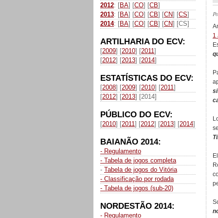
2012
: [
BA
] [
CO
] [
CB
]
P
2013
: [
BA
] [
CO
] [
CB
] [
CN
] [
CS
]
2014
: [
BA
] [
CO
] [
CB
] [
CN
] [CS]
A
1
ARTILHARIA DO ECV:
Es
[
2009
] [
2010
] [
2011
]
q
[
2012
] [
2013
] [
2014
]
P
ESTATÍSTICAS DO ECV:
a
[
2008
] [
2009
] [
2010
] [
2011
]
s
[
2012
] [
2013
] [2014]
c
PÚBLICO DO ECV:
L
[
2010
] [
2011
] [
2012
] [
2013
] [
2014
]
s
T
BAIANÃO 2014:
- Regulamento
E
- Tabela de jogos completa
R
-
Tabela de jogos do Vitória
c
- Classificação por rodada
p
- Tabela de jogos (sub-20)
S
NORDESTÃO 2014:
n
- Regulamento