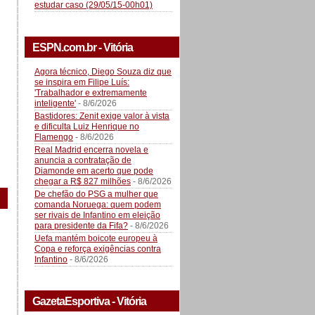
estudar caso (29/05/15-00h01)
ESPN.com.br - Vitória
Agora técnico, Diego Souza diz que
se inspira em Filipe Luís:
'Trabalhador e extremamente
inteligente'
- 8/6/2026
Bastidores: Zenit exige valor à vista
e dificulta Luiz Henrique no
Flamengo
- 8/6/2026
Real Madrid encerra novela e
anuncia a contratação de
Diamonde em acerto que pode
chegar a R$ 827 milhões
- 8/6/2026
De chefão do PSG a mulher que
comanda Noruega: quem podem
ser rivais de Infantino em eleição
para presidente da Fifa?
- 8/6/2026
Uefa mantém boicote europeu à
Copa e reforça exigências contra
Infantino
- 8/6/2026
GazetaEsportiva - Vitória