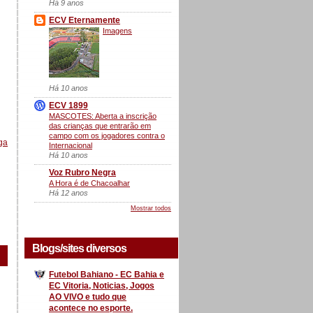
Há 9 anos
ECV Eternamente
Imagens
Há 10 anos
ECV 1899
MASCOTES: Aberta a inscrição
das crianças que entrarão em
campo com os jogadores contra o
ga
Internacional
Há 10 anos
Voz Rubro Negra
A Hora é de Chacoalhar
Há 12 anos
Mostrar todos
Blogs/sites diversos
Futebol Bahiano - EC Bahia e
EC Vitoria, Noticias, Jogos
AO VIVO e tudo que
acontece no esporte.