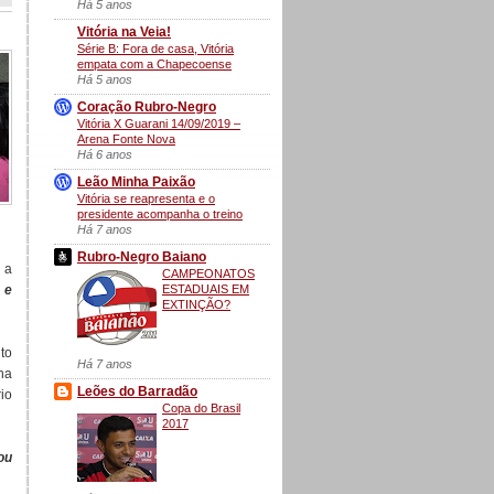
Há 5 anos
Vitória na Veia!
Série B: Fora de casa, Vitória
empata com a Chapecoense
Há 5 anos
Coração Rubro-Negro
Vitória X Guarani 14/09/2019 –
Arena Fonte Nova
Há 6 anos
Leão Minha Paixão
Vitória se reapresenta e o
presidente acompanha o treino
Há 7 anos
Rubro-Negro Baiano
 a
CAMPEONATOS
ESTADUAIS EM
 e
EXTINÇÃO?
to
Há 7 anos
ha
Leões do Barradão
io
Copa do Brasil
2017
ou