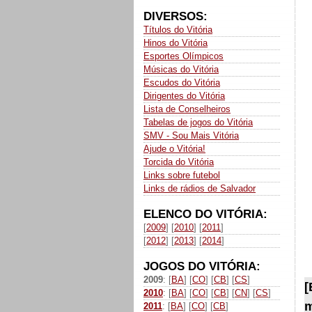
DIVERSOS:
Títulos do Vitória
Hinos do Vitória
Esportes Olímpicos
Músicas do Vitória
Escudos do Vitória
Dirigentes do Vitória
Lista de Conselheiros
Tabelas de jogos do Vitória
SMV - Sou Mais Vitória
Ajude o Vitória!
Torcida do Vitória
Links sobre futebol
Links de rádios de Salvador
ELENCO DO VITÓRIA:
[
2009
] [
2010
] [
2011
]
[
2012
] [
2013
] [
2014
]
JOGOS DO VITÓRIA:
2009
: [
BA
] [
CO
] [
CB
] [
CS
]
[
2010
: [
BA
] [
CO
] [
CB
] [
CN
] [
CS
]
m
2011
: [
BA
] [
CO
] [
CB
]