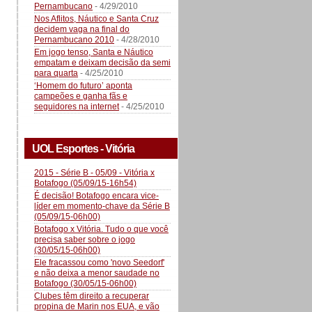
Pernambucano
- 4/29/2010
Nos Aflitos, Náutico e Santa Cruz
decidem vaga na final do
Pernambucano 2010
- 4/28/2010
Em jogo tenso, Santa e Náutico
empatam e deixam decisão da semi
para quarta
- 4/25/2010
‘Homem do futuro’ aponta
campeões e ganha fãs e
seguidores na internet
- 4/25/2010
UOL Esportes - Vitória
2015 - Série B - 05/09 - Vitória x
Botafogo (05/09/15-16h54)
É decisão! Botafogo encara vice-
líder em momento-chave da Série B
(05/09/15-06h00)
Botafogo x Vitória. Tudo o que você
precisa saber sobre o jogo
(30/05/15-06h00)
Ele fracassou como 'novo Seedorf'
e não deixa a menor saudade no
Botafogo (30/05/15-06h00)
Clubes têm direito a recuperar
propina de Marin nos EUA, e vão