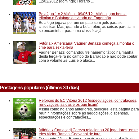
12/02/2012 (domingo) Horário ...
Botafogo 1 x 2 Vitória - 09/05/12 - Vitória joga bem e
elimina o Botafogo de virada no Engenhão
Botafogo jogava por um empate sem gols para se
classificar. Mas, quando a bola rolou, as coisas pareciam
se encaminhar para uma classificaçã...
[Vitória x Americana] Vágner Benazzi começa a montar o
time para sexta-feira
Vagner Benazzi comandou treinamento tático na manhã
desta terça-feira no campo do Barradão e não pôde contar
com o volante Zé Luís e o ataca...
Postagens populares (últimos 30 dias)
Reforços do EC Vitória 2012 (especulações, contratações,
renovações, saídas e os que ficam)
Assim como no anos anteriores, dedicarei esta página para
reunir informações sobre as negociações, dispensas,
especulações e contratações...
[Vitória x Camaçari] Cerezo relacionou 20 jogadores, entre
eles Victor Ramos. Geovanni de fora.
O zagueiro Victor Ramo s, a mais recente contratação do