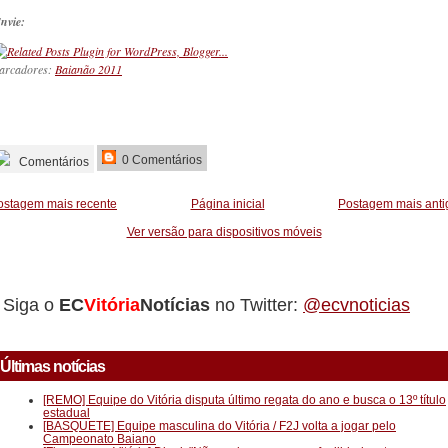
nvie:
arcadores:
Baianão 2011
_________
0 Comentários
Comentários
ostagem mais recente
Página inicial
Postagem mais anti
Ver versão para dispositivos móveis
Siga o
EC
Vitória
Notícias
no Twitter:
@ecvnoticias
Últimas notícias
[REMO] Equipe do Vitória disputa último regata do ano e busca o 13º título
estadual
[BASQUETE] Equipe masculina do Vitória / F2J volta a jogar pelo
Campeonato Baiano