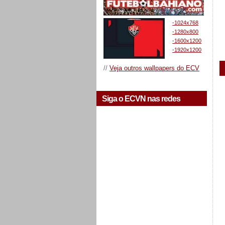
-1024x768
-1280x800
-1600x1200
-1920x1200
//
Veja outros wallpapers do ECV
Siga o ECVN nas redes