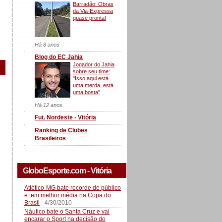
Barradão: Obras
da Via-Expressa
quase pronta!
Há 8 anos
Blog do EC Jahia
Jogador do Jahia
sobre seu time:
"Isso aqui está
uma merda, está
uma bosta"
Há 12 anos
Fut. Nordeste - Vitória
Ranking de Clubes
Brasileiros
a
GloboEsporte.com - Vitória
Atlético-MG bate recorde de público
e tem melhor média na Copa do
Brasil
- 4/30/2010
Náutico bate o Santa Cruz e vai
encarar o Sport na decisão do