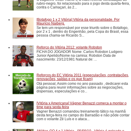
rubro-negro, foi relacionado para o jogo desta quarta-feira,
contra o Camaçari, às 2...
[Botafogo 1 x 2 Vitória] Vitória da personalidade. Por
Maurício Naiberg.
Se tem um responsável por esse triunfo sobre o Botafogo,
por 2 x 1 , dentro do Engenhão, pela Copa do Brasil, essa
pessoa chama-se Ricardo S...
Reforço do Vitória 2012: volante Robston
FICHA DO JOGADOR Nome: Carlos Robston Ludgero
Junior Apelido/Nome na camisa: Robston Data de
nascimento: 23/12/1981 Natural de: ...
Reforços do EC Vitória 2011 (especulações, contratações,
renovações, saídas e os que ficam)
Olá pessoal, Assim como no ano passado , dedicarei esta
página para reunir informações sobre as negociações,
dispensas, especulações e co...
[Vitória x Americana] Vágner Benazzi começa a montar o
time para sexta-feira
Vagner Benazzi comandou treinamento tático na manhã
desta terça-feira no campo do Barradão e não pôde contar
com o volante Zé Luís e o ataca...
Atlético-GO 4 x 1 Vitória - 05/09/10 - Vitória é goleado e