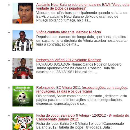
Atacante Neto Baiano sobre o empate no BAVI: "Valeu pela
vontade de todos os jogadores"
Veterano em clássicos, principalmente quando se trata em
Ba-Vi, o atacante Neto Baiano deixou o gramado de
Pituaçu soltando fumaça, no clás...
Vitória contrata atacante Marcelo Nicácio
Depois de um namoro de longa data, que nunca resultou
em casamento, a diretoria do Vitória acertou nesta quarta-
feira a contratação de ma...
Reforço do Vitória 2012: volante Robston
FICHA DO JOGADOR Nome: Carlos Robston Ludgero
Junior Apelido/Nome na camisa: Robston Data de
nascimento: 23/12/1981 Natural de: ...
Reforços do EC Vitória 2011 (especulações, contratações,
renovações, saídas e os que ficam)
Olá pessoal, Assim como no ano passado , dedicarei esta
página para reunir informações sobre as negociações,
dispensas, especulações e co...
Ficha do Jogo: Bahia 0 x 0 Vitória - 12/02/12 - 8ª rodada do
Campeonato Baiano 2012
Ficha de jogo: Bahia 0 x 0 Vitória [ o jogo ] Campeonato
Baiano 2012 [ tabela de jogos ] 8ª rodada Data :