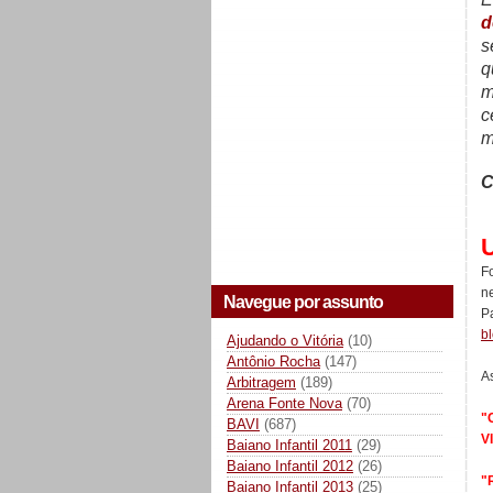
d
s
q
m
c
m
C
F
n
Navegue por assunto
P
b
Ajudando o Vitória
(10)
Antônio Rocha
(147)
As
Arbitragem
(189)
Arena Fonte Nova
(70)
"
BAVI
(687)
V
Baiano Infantil 2011
(29)
Baiano Infantil 2012
(26)
"
Baiano Infantil 2013
(25)