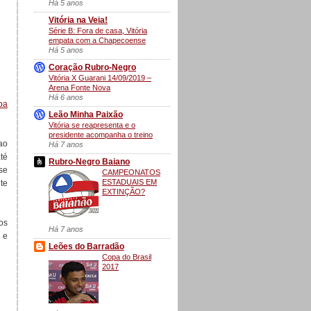
Há 5 anos
Vitória na Veia!
Série B: Fora de casa, Vitória
empata com a Chapecoense
Há 5 anos
Coração Rubro-Negro
Vitória X Guarani 14/09/2019 –
Arena Fonte Nova
Há 6 anos
apa
Leão Minha Paixão
Vitória se reapresenta e o
presidente acompanha o treino
ao
Há 7 anos
té
Rubro-Negro Baiano
se
CAMPEONATOS
ESTADUAIS EM
te
EXTINÇÃO?
os
Há 7 anos
 e
Leões do Barradão
Copa do Brasil
2017