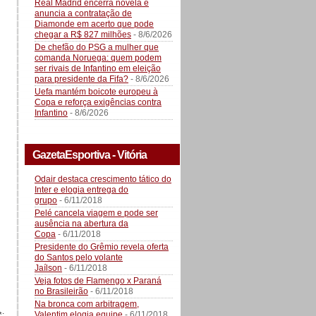
Real Madrid encerra novela e
anuncia a contratação de
Diamonde em acerto que pode
chegar a R$ 827 milhões
- 8/6/2026
De chefão do PSG a mulher que
comanda Noruega: quem podem
ser rivais de Infantino em eleição
para presidente da Fifa?
- 8/6/2026
Uefa mantém boicote europeu à
Copa e reforça exigências contra
Infantino
- 8/6/2026
GazetaEsportiva - Vitória
Odair destaca crescimento tático do
Inter e elogia entrega do
grupo
- 6/11/2018
Pelé cancela viagem e pode ser
ausência na abertura da
Copa
- 6/11/2018
Presidente do Grêmio revela oferta
do Santos pelo volante
Jaílson
- 6/11/2018
Veja fotos de Flamengo x Paraná
no Brasileirão
- 6/11/2018
Na bronca com arbitragem,
Valentim elogia equipe
- 6/11/2018
*: