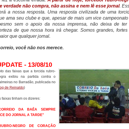
e verdade não compra, não assina e nem lê esse jornal
. Es
erá a nossa resposta. Uma resposta civilizada de uma torci
ue ama seu clube e que, apesar de mais um vice campeonato
esmo sem o apoio da nossa imprensa, não deixa de ter
erteza de que nossa hora irá chegar. Somos grandes, fortes
aior que qualquer jornal.
orreio, você não nos merece.
UPDATE - 13/08/10
oto das faixas que a torcida rubro-
egra exibiu na partida contra o
almeiras no Barradão, publicada no
log de Reinaldo
)
 faixas tinham os dizeres:
CORREIO DA BAÊA SEMPRE
ICE DO JORNAL A TARDE"
RUBRO-NEGRO DE CORAÇÃO