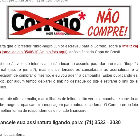
ostado por
Lucas Serra
- 12 de agosto de 2010
arta que o torcedor rubro-negro Junior escreveu para o Correio, sobre a
infeliz c
 jornal do dia 05/08/10 (veja a foto aqui)
, após a final da Copa do Brasil.
ei que às vezes é interessante não tocar no assunto para dar não mais "ibope" 
ornal (isso é jornal?), mas muitos torcedores cancelaram as assinaturas e a
eixaram de comprar o mesmo, e eu vou aderir à campanha. Estou publicando es
exto, por algum tempo deixarei o link no destaque do site e retirarei o link do si
les.
ode até não ser muito, mas milhares de leitores irão ver a campanha, e convido a
ubro-negros repassarem a mensagem para outros torcedores. O Correio errou feio
 melhor forma de respondermos é no lado financeiro.
ancele sua assinatura ligando para: (71) 3533 - 3030
or: Lucas Serra