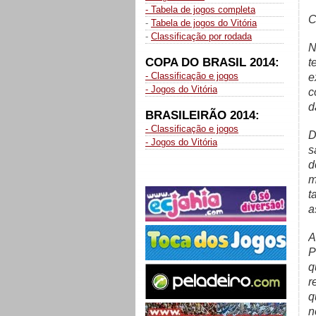
- Tabela de jogos completa
C
-
Tabela de jogos do Vitória
-
Classificação por rodada
N
COPA DO BRASIL 2014:
t
- Classificação e jogos
e
- Jogos do Vitória
c
d
BRASILEIRÃO 2014:
- Classificação e jogos
D
- Jogos do Vitória
s
d
m
t
a
A
P
q
r
q
n