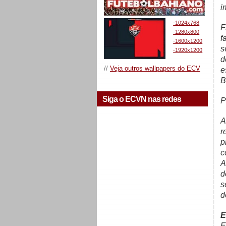
i
-1024x768
F
-1280x800
f
-1600x1200
s
-1920x1200
d
//
Veja outros wallpapers do ECV
e
B
Siga o ECVN nas redes
P
A
r
p
c
A
d
s
d
E
E