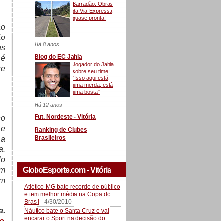
Barradão: Obras
da Via-Expressa
quase pronta!
ão
ão
Há 8 anos
as
Blog do EC Jahia
 é
Jogador do Jahia
re
sobre seu time:
"Isso aqui está
uma merda, está
uma bosta"
Há 12 anos
Fut. Nordeste - Vitória
no
 e
Ranking de Clubes
Brasileiros
 a
a.
lo
GloboEsporte.com - Vitória
om
em
Atlético-MG bate recorde de público
e tem melhor média na Copa do
Brasil
- 4/30/2010
a.
Náutico bate o Santa Cruz e vai
encarar o Sport na decisão do
ro