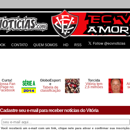
OOK
CONTATO
QUEM SOMOS
HD
RSS
Curta!
GloboEsport
Torcida
Nossa Fan
e
Vitória tem
Al
Page no
2,6 milhões
s
Tabela de
Facebook
classificação
Cadastre seu e-mail para receber notícias do Vitória
Você receberá um e-mail com um link, clique nele para ativar e confirmar sua inscrição