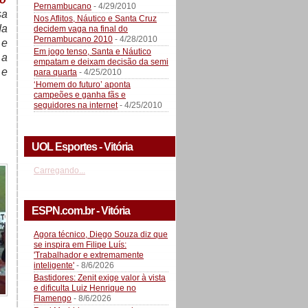
Pernambucano
- 4/29/2010
sa
Nos Aflitos, Náutico e Santa Cruz
da
decidem vaga na final do
Pernambucano 2010
- 4/28/2010
 e
Em jogo tenso, Santa e Náutico
 a
empatam e deixam decisão da semi
 e
para quarta
- 4/25/2010
‘Homem do futuro’ aponta
campeões e ganha fãs e
seguidores na internet
- 4/25/2010
UOL Esportes - Vitória
Carregando...
ESPN.com.br - Vitória
Agora técnico, Diego Souza diz que
se inspira em Filipe Luís:
'Trabalhador e extremamente
inteligente'
- 8/6/2026
Bastidores: Zenit exige valor à vista
e dificulta Luiz Henrique no
Flamengo
- 8/6/2026