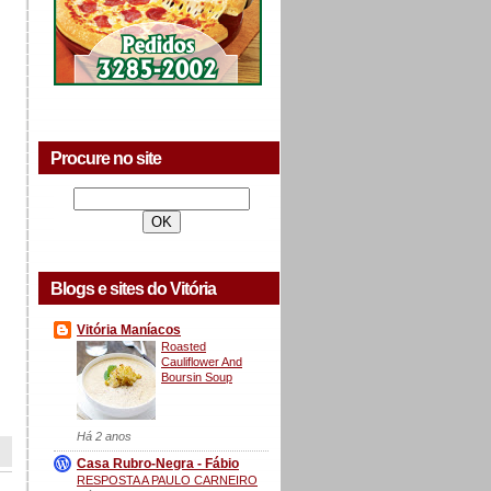
Procure no site
Blogs e sites do Vitória
Vitória Maníacos
Roasted
Cauliflower And
Boursin Soup
Há 2 anos
Casa Rubro-Negra - Fábio
RESPOSTA A PAULO CARNEIRO