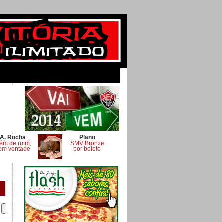
A. Rocha
Plano
ém de ruim,
SMV Bronze
em vontade
por boleto
.