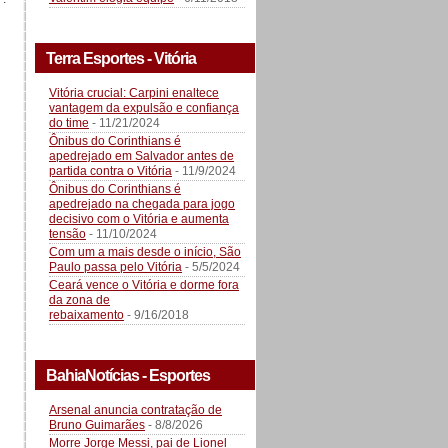
Terra Esportes - Vitória
Vitória crucial: Carpini enaltece
vantagem da expulsão e confiança
do time
- 11/21/2024
Ônibus do Corinthians é
apedrejado em Salvador antes de
partida contra o Vitória
- 11/9/2024
Ônibus do Corinthians é
apedrejado na chegada para jogo
decisivo com o Vitória e aumenta
tensão
- 11/10/2024
Com um a mais desde o início, São
Paulo passa pelo Vitória
- 5/5/2024
Ceará vence o Vitória e dorme fora
da zona de
rebaixamento
- 9/16/2018
BahiaNotícias - Esportes
Arsenal anuncia contratação de
Bruno Guimarães
- 8/8/2026
Morre Jorge Messi, pai de Lionel