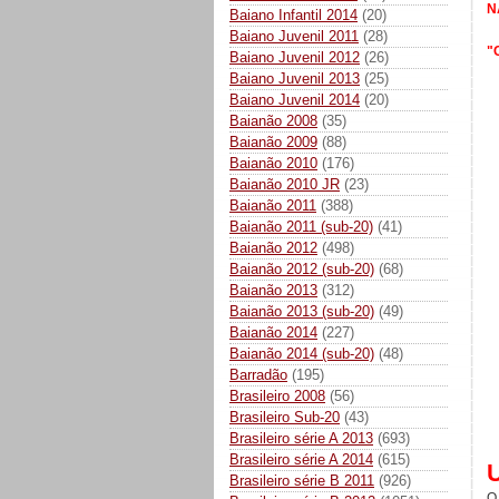
N
Baiano Infantil 2014
(20)
Baiano Juvenil 2011
(28)
"
Baiano Juvenil 2012
(26)
Baiano Juvenil 2013
(25)
Baiano Juvenil 2014
(20)
Baianão 2008
(35)
Baianão 2009
(88)
Baianão 2010
(176)
Baianão 2010 JR
(23)
Baianão 2011
(388)
Baianão 2011 (sub-20)
(41)
Baianão 2012
(498)
Baianão 2012 (sub-20)
(68)
Baianão 2013
(312)
Baianão 2013 (sub-20)
(49)
Baianão 2014
(227)
Baianão 2014 (sub-20)
(48)
Barradão
(195)
Brasileiro 2008
(56)
Brasileiro Sub-20
(43)
Brasileiro série A 2013
(693)
Brasileiro série A 2014
(615)
Brasileiro série B 2011
(926)
O