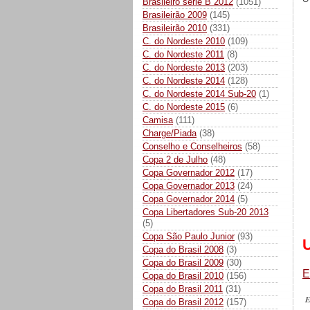
Brasileiro série B 2012
(1051)
Brasileirão 2009
(145)
Brasileirão 2010
(331)
C. do Nordeste 2010
(109)
C. do Nordeste 2011
(8)
C. do Nordeste 2013
(203)
C. do Nordeste 2014
(128)
C. do Nordeste 2014 Sub-20
(1)
C. do Nordeste 2015
(6)
Camisa
(111)
Charge/Piada
(38)
Conselho e Conselheiros
(58)
Copa 2 de Julho
(48)
Copa Governador 2012
(17)
Copa Governador 2013
(24)
Copa Governador 2014
(5)
Copa Libertadores Sub-20 2013
(5)
Copa São Paulo Junior
(93)
Copa do Brasil 2008
(3)
Copa do Brasil 2009
(30)
E
Copa do Brasil 2010
(156)
Copa do Brasil 2011
(31)
E
Copa do Brasil 2012
(157)