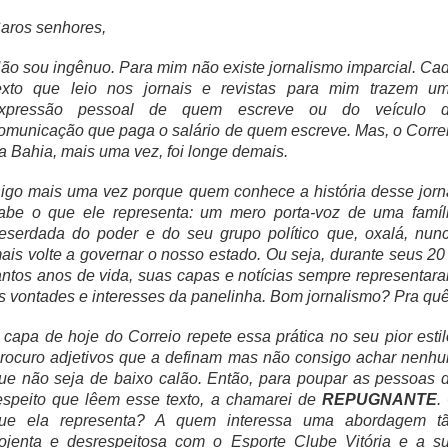
aros senhores,
ão sou ingênuo. Para mim não existe jornalismo imparcial. Ca
exto que leio nos jornais e revistas para mim trazem u
xpressão pessoal de quem escreve ou do veículo 
omunicação que paga o salário de quem escreve. Mas, o Corre
a Bahia, mais uma vez, foi longe demais.
igo mais uma vez porque quem conhece a história desse jorn
abe o que ele representa: um mero porta-voz de uma famíl
eserdada do poder e do seu grupo político que, oxalá, nun
ais volte a governar o nosso estado. Ou seja, durante seus 20
antos anos de vida, suas capas e notícias sempre representar
s vontades e interesses da panelinha. Bom jornalismo? Pra qu
 capa de hoje do Correio repete essa prática no seu pior estil
rocuro adjetivos que a definam mas não consigo achar nenh
ue não seja de baixo calão. Então, para poupar as pessoas 
espeito que lêem esse texto, a chamarei de
REPUGNANTE
.
ue ela representa? A quem interessa uma abordagem t
ojenta e desrespeitosa com o Esporte Clube Vitória e a s