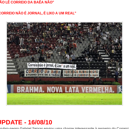
ÃO LÊ CORREIO DA BAÊA NÃO"
CORREIO NÃO É JORNAL, É LIXO A UM REAL"
UPDATE - 16/08/10
 rubro-negro Gabriel Seixas enviou uma charge interessante à respeiro do Correio