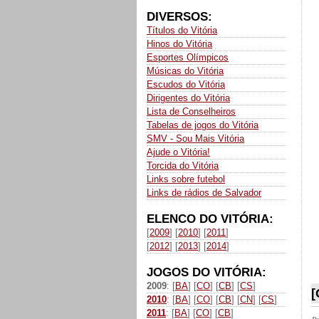
DIVERSOS:
Títulos do Vitória
Hinos do Vitória
Esportes Olímpicos
Músicas do Vitória
Escudos do Vitória
Dirigentes do Vitória
Lista de Conselheiros
Tabelas de jogos do Vitória
SMV - Sou Mais Vitória
Ajude o Vitória!
Torcida do Vitória
Links sobre futebol
Links de rádios de Salvador
ELENCO DO VITÓRIA:
[
2009
] [
2010
] [
2011
]
[
2012
] [
2013
] [
2014
]
JOGOS DO VITÓRIA:
2009
: [
BA
] [
CO
] [
CB
] [
CS
]
2010
: [
BA
] [
CO
] [
CB
] [
CN
] [
CS
]
2011
: [
BA
] [
CO
] [
CB
]