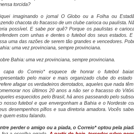
mensa torcida?
iquei imaginando o jornal O Globo ou a Folha ou Estad
azendo chacota do fracasso de um clube carioca ou paulista. N
eria possível. E sabe por quê? Porque os paulistas e carioc
efendem com unhas e dentes o futebol dos seus estados. E
ssa uma das razões de serem tão grandes e vencedores. Pob
ahia: uma vez provinciana, sempre provinciana.
obre Bahia: uma vez provinciana, sempre provinciana.
 capa do Correio* esquece de honrar o futebol baia
epresentado pelo maior e mais organizado clube do estado
refere afagar os verdadeiros derrotados, aqueles que nada têm
omemorar nos últimos 20 anos a não ser o fracasso do Vitóri
queles esquecidos pelo Brasil, há anos passeando pelo subso
o nosso futebol e que envergonham a Bahia e o Nordeste c
eus desempenhos pífios e sua diretoria amadora. Vocês sab
e quem estou falando.
ntre perder o amigo ou a piada, o Correio* optou pela piad
 fez a escolha errada.
A partir de hoje, torcedor rubro-neg