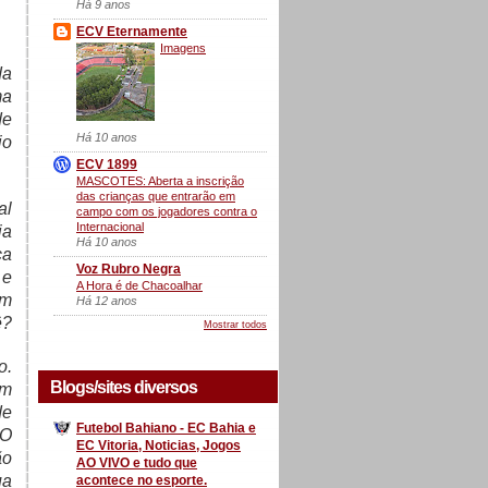
Há 9 anos
ECV Eternamente
Imagens
da
ma
de
Há 10 anos
io
ECV 1899
MASCOTES: Aberta a inscrição
das crianças que entrarão em
al
campo com os jogadores contra o
Internacional
ia
Há 10 anos
ca
Voz Rubro Negra
 e
A Hora é de Chacoalhar
am
Há 12 anos
ê?
Mostrar todos
o.
Blogs/sites diversos
um
de
Futebol Bahiano - EC Bahia e
 O
EC Vitoria, Noticias, Jogos
ão
AO VIVO e tudo que
ua
acontece no esporte.