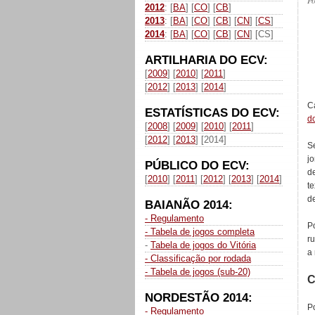
P
2012
: [
BA
] [
CO
] [
CB
]
2013
: [
BA
] [
CO
] [
CB
] [
CN
] [
CS
]
2014
: [
BA
] [
CO
] [
CB
] [
CN
] [CS]
ARTILHARIA DO ECV:
[
2009
] [
2010
] [
2011
]
[
2012
] [
2013
] [
2014
]
C
ESTATÍSTICAS DO ECV:
do
[
2008
] [
2009
] [
2010
] [
2011
]
[
2012
] [
2013
] [2014]
S
j
PÚBLICO DO ECV:
d
[
2010
] [
2011
] [
2012
] [
2013
] [
2014
]
t
de
BAIANÃO 2014:
- Regulamento
P
- Tabela de jogos completa
r
-
Tabela de jogos do Vitória
a
- Classificação por rodada
- Tabela de jogos (sub-20)
C
NORDESTÃO 2014:
P
- Regulamento