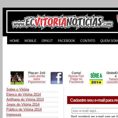
HOME
MOBILE
ORKUT
FACEBOOK
CONTATO
QUEM SOM
Placar: 2x0
Curta!
GloboE
Leão perde
Nossa Fan
e
para
Page no
Tabel
Figueirense
Facebook
classifi
Sobre o Vitória
Elenco do Vitória 2014
Artilharia do Vitória 2014
Cadastre seu e-mail para re
Jogos do Vitória 2014
Público do Vitória 2014
Ingressos
Você receberá um e-mail com um lin