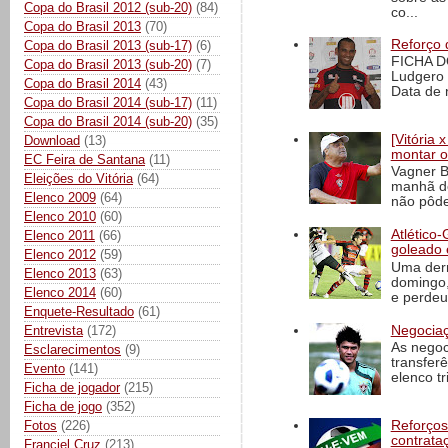
Copa do Brasil 2012 (sub-20)
(84)
co...
Copa do Brasil 2013
(70)
Reforço 
Copa do Brasil 2013 (sub-17)
(6)
FICHA D
Copa do Brasil 2013 (sub-20)
(7)
Ludgero 
Copa do Brasil 2014
(43)
Data de 
Copa do Brasil 2014 (sub-17)
(11)
Copa do Brasil 2014 (sub-20)
(35)
[Vitória
Download
(13)
montar o
EC Feira de Santana
(11)
Vagner B
Eleições do Vitória
(64)
manhã de
Elenco 2009
(64)
não pôde
Elenco 2010
(60)
Atlético-
Elenco 2011
(66)
goleado 
Elenco 2012
(59)
Uma derr
Elenco 2013
(63)
domingo,
Elenco 2014
(60)
e perdeu 
Enquete-Resultado
(61)
Negociaç
Entrevista
(172)
As negoc
Esclarecimentos
(9)
transfer
Evento
(141)
elenco t
Ficha de jogador
(215)
Ficha de jogo
(352)
Fotos
(226)
Reforços
contrata
Franciel Cruz
(213)