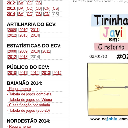
Postado por
Lucas Serra
- 2 de j
2012
: [
BA
] [
CO
] [
CB
]
2013
: [
BA
] [
CO
] [
CB
] [
CN
] [
CS
]
2014
: [
BA
] [
CO
] [
CB
] [
CN
] [CS]
ARTILHARIA DO ECV:
[
2009
] [
2010
] [
2011
]
[
2012
] [
2013
] [
2014
]
ESTATÍSTICAS DO ECV:
[
2008
] [
2009
] [
2010
] [
2011
]
[
2012
] [
2013
] [2014]
PÚBLICO DO ECV:
[
2010
] [
2011
] [
2012
] [
2013
] [
2014
]
BAIANÃO 2014:
- Regulamento
- Tabela de jogos completa
-
Tabela de jogos do Vitória
- Classificação por rodada
- Tabela de jogos (sub-20)
NORDESTÃO 2014:
- Regulamento