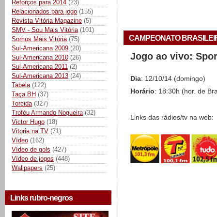
Reforços para 2014
(23)
Relacionados para jogo
(155)
Revista Vitória Magazine
(5)
SMV - Sou Mais Vitória
(101)
CAMPEONATO BRASILEIRO 
Somos Mais Vitória
(75)
Sul-Americana 2009
(20)
Jogo ao vivo: Spo
Sul-Americana 2010
(26)
Sul-Americana 2011
(2)
Sul-Americana 2013
(24)
Dia
: 12/10/14 (domingo)
Tabela
(122)
Horário
: 18:30h (hor. de Bra
Taça BH
(37)
Torcida
(327)
Troféu Armando Nogueira
(32)
Links das rádios/tv na web:
Victor Hugo
(18)
Vitoria na TV
(71)
Vídeo
(162)
Vídeo de gols
(427)
Vídeo de jogos
(448)
Wallpapers
(25)
Links rubro-negros