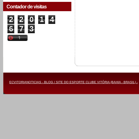
Contador de visitas
2
2
0
1
4
6
7
3
ECVITORIANOTICIAS - BLOG / SITE DO ESPORTE CLUBE VITÓRIA (BAHIA - BRASIL) -