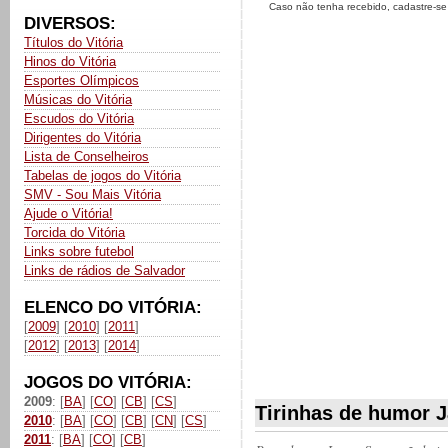
Caso não tenha recebido, cadastre-s
DIVERSOS:
Títulos do Vitória
Hinos do Vitória
Esportes Olímpicos
Músicas do Vitória
Escudos do Vitória
Dirigentes do Vitória
Lista de Conselheiros
Tabelas de jogos do Vitória
SMV - Sou Mais Vitória
Ajude o Vitória!
Torcida do Vitória
Links sobre futebol
Links de rádios de Salvador
ELENCO DO VITÓRIA:
[
2009
] [
2010
] [
2011
]
[
2012
] [
2013
] [
2014
]
JOGOS DO VITÓRIA:
2009
: [
BA
] [
CO
] [
CB
] [
CS
]
Tirinhas de humor J
2010
: [
BA
] [
CO
] [
CB
] [
CN
] [
CS
]
2011
: [
BA
] [
CO
] [
CB
]