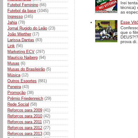
Irei tent
Futebol Feminino
(66)
técnica)
Futebol da base
(1045)
as espec
Ingresso
(245)
Jahia
(78)
Esse Vit
Confesso
Jornal Rugido do Leão
(23)
que o fi
João Werther
(17)
DEUS?!?!
Larissa Dantas
(83)
prova di..
Link
(56)
Marketing ECV
(297)
Maurício Naiberg
(94)
Musas
(6)
Musas do Brasileirão
(5)
Música
(12)
Outros Esportes
(881)
Peneira
(43)
Promoção
(38)
Prêmio Friedenreich
(29)
Rede Social
(58)
Reforços para 2009
(41)
Reforços para 2010
(42)
Reforços para 2011
(37)
Reforços para 2012
(27)
Reforços para 2013
(30)