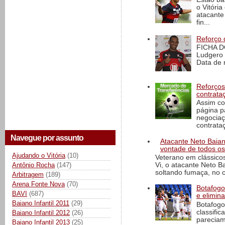
o Vitóri
atacante
fin...
Reforço 
FICHA D
Ludgero 
Data de 
Reforços
contrata
Assim co
página p
negociaç
contrataç
Navegue por assunto
Atacante Neto Baian
vontade de todos os
Ajudando o Vitória
(10)
Veterano em clássicos
Antônio Rocha
(147)
Vi, o atacante Neto 
soltando fumaça, no cl
Arbitragem
(189)
Arena Fonte Nova
(70)
Botafogo 
BAVI
(687)
e elimin
Baiano Infantil 2011
(29)
Botafogo
classific
Baiano Infantil 2012
(26)
pareciam
Baiano Infantil 2013
(25)