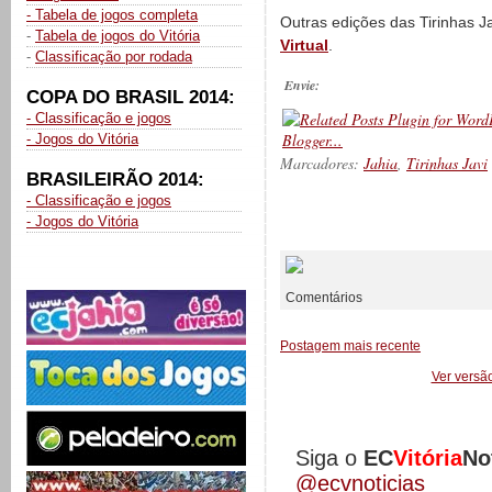
- Tabela de jogos completa
Outras edições das Tirinhas J
-
Tabela de jogos do Vitória
Virtual
.
-
Classificação por rodada
Envie:
COPA DO BRASIL 2014:
- Classificação e jogos
- Jogos do Vitória
Marcadores:
Jahia
,
Tirinhas Javi
BRASILEIRÃO 2014:
- Classificação e jogos
- Jogos do Vitória
__________
Comentários
Postagem mais recente
Ver versã
Siga o
EC
Vitória
No
@ecvnoticias