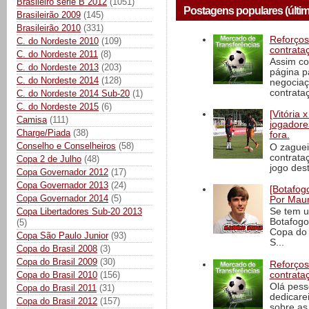
Brasileiro série B 2012
(1051)
Postagens populares (últim
Brasileirão 2009
(145)
Brasileirão 2010
(331)
Reforços
C. do Nordeste 2010
(109)
contrata
C. do Nordeste 2011
(8)
Assim co
C. do Nordeste 2013
(203)
página p
C. do Nordeste 2014
(128)
negociaç
contrataç
C. do Nordeste 2014 Sub-20
(1)
C. do Nordeste 2015
(6)
[Vitória
Camisa
(111)
jogadore
Charge/Piada
(38)
fora.
Conselho e Conselheiros
(58)
O zaguei
contrata
Copa 2 de Julho
(48)
jogo dest
Copa Governador 2012
(17)
Copa Governador 2013
(24)
[Botafogo
Copa Governador 2014
(5)
Por Maur
Copa Libertadores Sub-20 2013
Se tem u
Botafogo
(5)
Copa do 
Copa São Paulo Junior
(93)
S...
Copa do Brasil 2008
(3)
Copa do Brasil 2009
(30)
Reforços
contrata
Copa do Brasil 2010
(156)
Olá pess
Copa do Brasil 2011
(31)
dedicare
Copa do Brasil 2012
(157)
sobre as