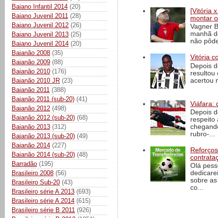
Baiano Infantil 2014
(20)
[Vitória
Baiano Juvenil 2011
(28)
montar o
Baiano Juvenil 2012
(26)
Vagner B
manhã de
Baiano Juvenil 2013
(25)
não pôde
Baiano Juvenil 2014
(20)
Baianão 2008
(35)
Vitória c
Baianão 2009
(88)
Depois d
Baianão 2010
(176)
resultou 
acertou n
Baianão 2010 JR
(23)
Baianão 2011
(388)
Baianão 2011 (sub-20)
(41)
Viáfara: 
Baianão 2012
(498)
Depois d
Baianão 2012 (sub-20)
(68)
respeito 
chegando 
Baianão 2013
(312)
rubro-...
Baianão 2013 (sub-20)
(49)
Baianão 2014
(227)
Reforços
Baianão 2014 (sub-20)
(48)
contrata
Barradão
(195)
Olá pess
Brasileiro 2008
(56)
dedicare
sobre as
Brasileiro Sub-20
(43)
co...
Brasileiro série A 2013
(693)
Brasileiro série A 2014
(615)
Brasileiro série B 2011
(926)