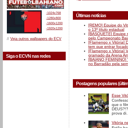
-1024x768
Últimas notícias
-1280x800
-1600x1200
[REMO] Equipe do Vitó
-1920x1200
o 13º título estadual
[BASQUETE] Equipe mas
pelo Campeonato Ba
//
Veja outros wallpapers do ECV
[Flamengo x Vitória] 
tem que entrar focad
[Flamengo x Vitória] 
gramado da Arena Am
Siga o ECVN nas redes
[BAIANO FEMININO] Vi
no Barradão pela semi
Postagens populares (últi
Esse Vit
Confesso
que o fi
DEUS?!?!
prova di..
Vitória n
Estão ba