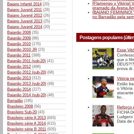
[Flamengo x Vitória] 
Baiano Infantil 2014
(20)
gramado da Arena Am
Baiano Juvenil 2011
(28)
[BAIANO FEMININO] Vi
Baiano Juvenil 2012
(26)
no Barradão pela semi
Baiano Juvenil 2013
(25)
Baiano Juvenil 2014
(20)
Baianão 2008
(35)
Postagens populares (últi
Baianão 2009
(88)
Baianão 2010
(176)
Baianão 2010 JR
(23)
Esse Vit
Baianão 2011
(388)
Confesso
que o fi
Baianão 2011 (sub-20)
(41)
DEUS?!?!
Baianão 2012
(498)
prova di..
Baianão 2012 (sub-20)
(68)
Baianão 2013
(312)
Vitória n
Baianão 2013 (sub-20)
(49)
Estão ba
o Vitóri
Baianão 2014
(227)
atacante
Baianão 2014 (sub-20)
(48)
fin...
Barradão
(195)
Brasileiro 2008
(56)
Reforço 
Brasileiro Sub-20
(43)
FICHA D
Ludgero 
Brasileiro série A 2013
(693)
Data de 
Brasileiro série A 2014
(615)
Brasileiro série B 2011
(926)