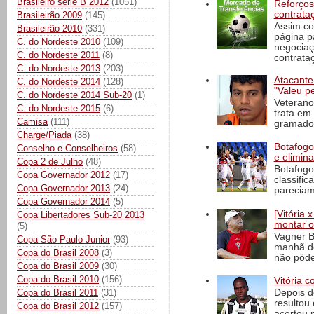
Brasileiro série B 2012
(1051)
Reforços
contrata
Brasileirão 2009
(145)
Assim co
Brasileirão 2010
(331)
página p
C. do Nordeste 2010
(109)
negociaç
C. do Nordeste 2011
(8)
contrataç
C. do Nordeste 2013
(203)
Atacante
C. do Nordeste 2014
(128)
"Valeu p
C. do Nordeste 2014 Sub-20
(1)
Veterano
C. do Nordeste 2015
(6)
trata em
Camisa
(111)
gramado 
Charge/Piada
(38)
Botafogo 
Conselho e Conselheiros
(58)
e elimin
Copa 2 de Julho
(48)
Botafogo
Copa Governador 2012
(17)
classific
Copa Governador 2013
(24)
pareciam
Copa Governador 2014
(5)
[Vitória
Copa Libertadores Sub-20 2013
montar o
(5)
Vagner B
Copa São Paulo Junior
(93)
manhã de
Copa do Brasil 2008
(3)
não pôde
Copa do Brasil 2009
(30)
Copa do Brasil 2010
(156)
Vitória c
Copa do Brasil 2011
(31)
Depois d
resultou 
Copa do Brasil 2012
(157)
acertou n