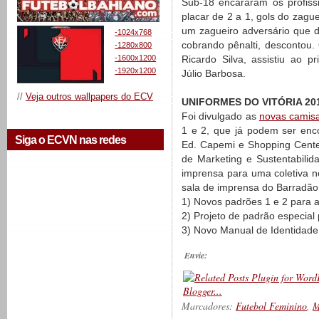
Sub-18 encararam os profiss
placar de 2 a 1, gols do zagu
um zagueiro adversário que d
-1024x768
cobrando pênalti, descontou. 
-1280x800
-1600x1200
Ricardo Silva, assistiu ao 
-1920x1200
Júlio Barbosa.
//
Veja outros wallpapers do ECV
UNIFORMES DO VITÓRIA 20
Foi divulgado as
novas camisa
1 e 2, que já podem ser enc
Siga o ECVN nas redes
Ed. Capemi e Shopping Cente
de Marketing e Sustentabilid
imprensa para uma coletiva ne
sala de imprensa do Barradão
1) Novos padrões 1 e 2 para 
2) Projeto de padrão especial
3) Novo Manual de Identidade
Envie:
Marcadores:
Futebol Feminino
,
M