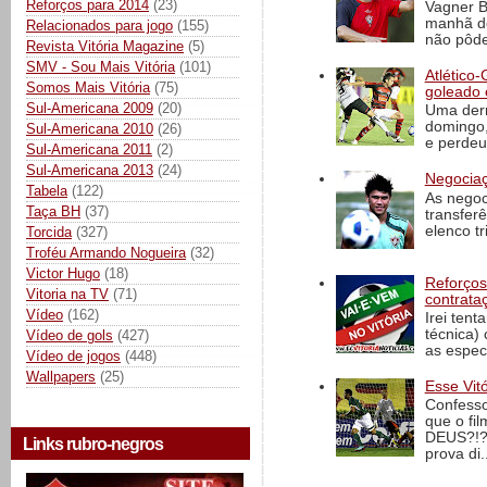
Reforços para 2014
(23)
Vagner B
manhã de
Relacionados para jogo
(155)
não pôde
Revista Vitória Magazine
(5)
SMV - Sou Mais Vitória
(101)
Atlético-
Somos Mais Vitória
(75)
goleado 
Sul-Americana 2009
(20)
Uma derr
domingo,
Sul-Americana 2010
(26)
e perdeu 
Sul-Americana 2011
(2)
Sul-Americana 2013
(24)
Negociaç
Tabela
(122)
As negoc
Taça BH
(37)
transfer
elenco t
Torcida
(327)
Troféu Armando Nogueira
(32)
Victor Hugo
(18)
Reforços
Vitoria na TV
(71)
contrata
Vídeo
(162)
Irei tent
técnica)
Vídeo de gols
(427)
as espec
Vídeo de jogos
(448)
Wallpapers
(25)
Esse Vit
Confesso
que o fi
DEUS?!?!
Links rubro-negros
prova di..