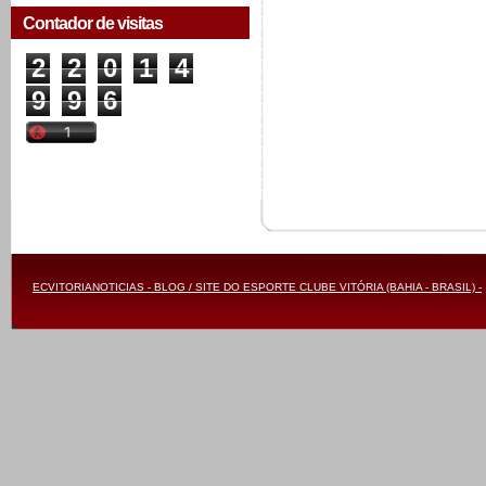
Contador de visitas
2
2
0
1
4
9
9
6
ECVITORIANOTICIAS - BLOG / SITE DO ESPORTE CLUBE VITÓRIA (BAHIA - BRASIL) -