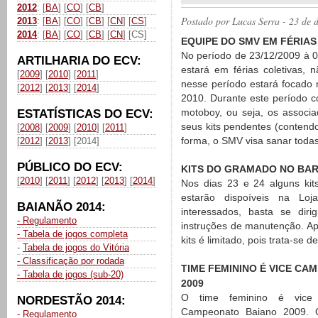
2012
: [
BA
] [
CO
] [
CB
]
Postado por
Lucas Serra
- 23 de 
2013
: [
BA
] [
CO
] [
CB
] [
CN
] [
CS
]
2014
: [
BA
] [
CO
] [
CB
] [
CN
] [CS]
EQUIPE DO SMV EM FÉRIAS
No período de 23/12/2009 à 
ARTILHARIA DO ECV:
estará em férias coletivas, 
[
2009
] [
2010
] [
2011
]
nesse período estará focado
[
2012
] [
2013
] [
2014
]
2010. Durante este período c
motoboy, ou seja, os associ
ESTATÍSTICAS DO ECV:
seus kits pendentes (contendo
[
2008
] [
2009
] [
2010
] [
2011
]
forma, o SMV visa sanar todas
[
2012
] [
2013
] [2014]
PÚBLICO DO ECV:
KITS DO GRAMADO NO BAR
[
2010
] [
2011
] [
2012
] [
2013
] [
2014
]
Nos dias 23 e 24 alguns kit
estarão dispoíveis na L
BAIANÃO 2014:
interessados, basta se diri
- Regulamento
instruções de manutenção. A
- Tabela de jogos completa
kits é limitado, pois trata-se 
-
Tabela de jogos do Vitória
- Classificação por rodada
TIME FEMININO É VICE CA
- Tabela de jogos (sub-20)
2009
O time feminino é vic
NORDESTÃO 2014:
Campeonato Baiano 2009. 
- Regulamento