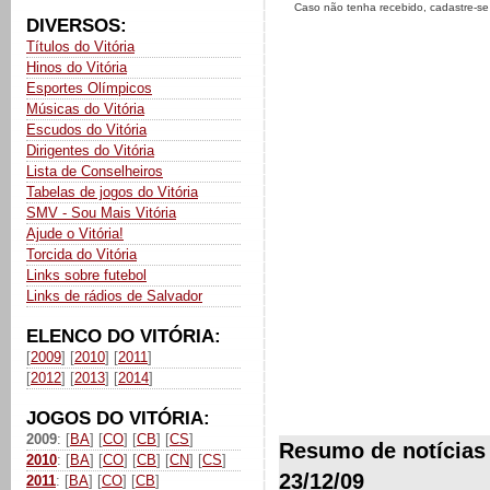
Caso não tenha recebido, cadastre-s
DIVERSOS:
Títulos do Vitória
Hinos do Vitória
Esportes Olímpicos
Músicas do Vitória
Escudos do Vitória
Dirigentes do Vitória
Lista de Conselheiros
Tabelas de jogos do Vitória
SMV - Sou Mais Vitória
Ajude o Vitória!
Torcida do Vitória
Links sobre futebol
Links de rádios de Salvador
ELENCO DO VITÓRIA:
[
2009
] [
2010
] [
2011
]
[
2012
] [
2013
] [
2014
]
JOGOS DO VITÓRIA:
2009
: [
BA
] [
CO
] [
CB
] [
CS
]
Resumo de notícias d
2010
: [
BA
] [
CO
] [
CB
] [
CN
] [
CS
]
23/12/09
2011
: [
BA
] [
CO
] [
CB
]