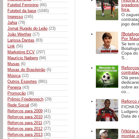
[Vitória
Futebol Feminino
(66)
jogadore
fora.
Futebol da base
(1045)
O zaguei
Ingresso
(245)
contrata
Jahia
(78)
jogo dest
Jornal Rugido do Leão
(23)
[Botafogo
João Werther
(17)
Por Maur
Larissa Dantas
(83)
Se tem u
Link
(56)
Botafogo
Marketing ECV
(297)
Copa do 
Maurício Naiberg
(94)
S...
Musas
(6)
Reforços
Musas do Brasileirão
(5)
contrata
Música
(12)
Olá pess
Outros Esportes
(881)
dedicare
sobre as
Peneira
(43)
co...
Promoção
(38)
Prêmio Friedenreich
(29)
Reforço 
Rede Social
(58)
FICHA D
Reforços para 2009
(41)
Ludgero 
Data de 
Reforços para 2010
(42)
Reforços para 2011
(37)
Reforços para 2012
(27)
[Vitória
Reforços para 2013
(30)
montar o