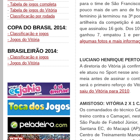
para o time de São Francisc
- Tabela de jogos completa
pouco mais de um ano de fo
-
Tabela de jogos do Vitória
feminino já terminou na 3ª po
-
Classificação por rodada
artilheira da competição é at
COPA DO BRASIL 2014:
que assinalou 16 gols. Dos 10 
- Classificação e jogos
ganhou 7, empatou 1 e per
- Jogos do Vitória
algumas fotos e mais informa
BRASILEIRÃO 2014:
- Classificação e jogos
LUCIANO HENRIQUE PERTO
- Jogos do Vitória
A diretoria do Vitória já con
ele atuou no Sport nesse ano
meia antes de assinar o con
será o primeiro reforço do Vi
saiu do Vitória para 2010
.
AMISTOSO: VITÓRIA 2 X 1 
Os comandados do técnico Ca
treino contra o Camaçari, nes
São Paulo de Futebol Júnior, 
Santana EC, do Macapá (AP),
Centro de Treinamento Manoel