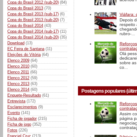
Copa do Brasil 2012 (sub-20)
(84)
Copa do Brasil 2013
(70)
Copa do Brasil 2013 (sub-17)
(6)
Viáfara: 
Copa do Brasil 2013 (sub-20)
(7)
Depois d
respeito 
Copa do Brasil 2014
(43)
chegando 
Copa do Brasil 2014 (sub-17)
(11)
rubro-...
Copa do Brasil 2014 (sub-20)
(35)
Download
(13)
Reforços
contrata
EC Feira de Santana
(11)
Olá pess
Eleições do Vitória
(64)
dedicare
Elenco 2009
(64)
sobre as
Elenco 2010
(60)
co...
Elenco 2011
(66)
Elenco 2012
(59)
Elenco 2013
(63)
Elenco 2014
(60)
Postagens populares (últim
Enquete-Resultado
(61)
Entrevista
(172)
Reforços
Esclarecimentos
(9)
contrata
Evento
(141)
Assim co
página p
Ficha de jogador
(215)
negociaç
Ficha de jogo
(352)
contrataç
Fotos
(226)
Franciel Cruz
(213)