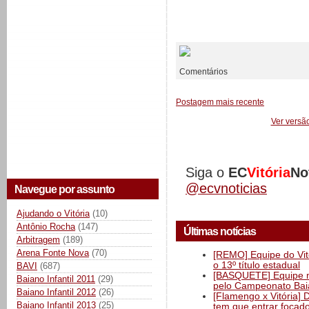
__________
Comentários
Postagem mais recente
Ver versã
Siga o
EC
Vitória
No
@ecvnoticias
Navegue por assunto
Ajudando o Vitória
(10)
Antônio Rocha
(147)
Últimas notícias
Arbitragem
(189)
Arena Fonte Nova
(70)
[REMO] Equipe do Vitó
o 13º título estadual
BAVI
(687)
[BASQUETE] Equipe mas
Baiano Infantil 2011
(29)
pelo Campeonato Ba
Baiano Infantil 2012
(26)
[Flamengo x Vitória] 
Baiano Infantil 2013
(25)
tem que entrar focad