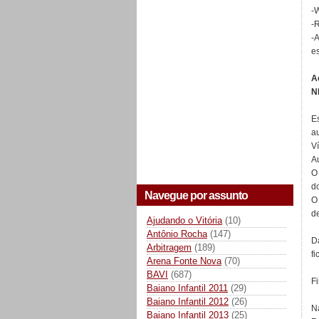
-W
-
-A
e
A
N
Es
au
V
A
O 
d
Navegue por assunto
O
d
Ajudando o Vitória
(10)
Antônio Rocha
(147)
D
Arbitragem
(189)
f
Arena Fonte Nova
(70)
BAVI
(687)
Fi
Baiano Infantil 2011
(29)
Baiano Infantil 2012
(26)
Na
Baiano Infantil 2013
(25)