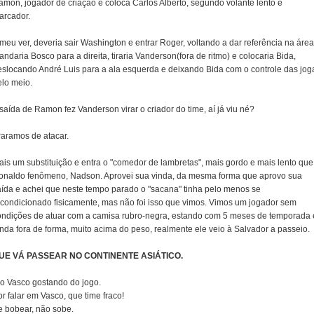
amon, jogador de criação e coloca Carlos Alberto, segundo volante lento e
arcador.
meu ver, deveria sair Washington e entrar Roger, voltando a dar referência na área
ndaria Bosco para a direita, tiraria Vanderson(fora de ritmo) e colocaria Bida,
eslocando André Luis para a ala esquerda e deixando Bida com o controle das jog
elo meio.
saída de Ramon fez Vanderson virar o criador do time, aí já viu né?
Paramos de atacar.
ais um substituição e entra o "comedor de lambretas", mais gordo e mais lento que
onaldo fenômeno, Nadson. Aprovei sua vinda, da mesma forma que aprovo sua
aída e achei que neste tempo parado o "sacana" tinha pelo menos se
econdicionado fisicamente, mas não foi isso que vimos. Vimos um jogador sem
ondições de atuar com a camisa rubro-negra, estando com 5 meses de temporada 
inda fora de forma, muito acima do peso, realmente ele veio à Salvador a passeio.
UE VÁ PASSEAR NO CONTINENTE ASIÁTICO.
 o Vasco gostando do jogo.
r falar em Vasco, que time fraco!
e bobear, não sobe.