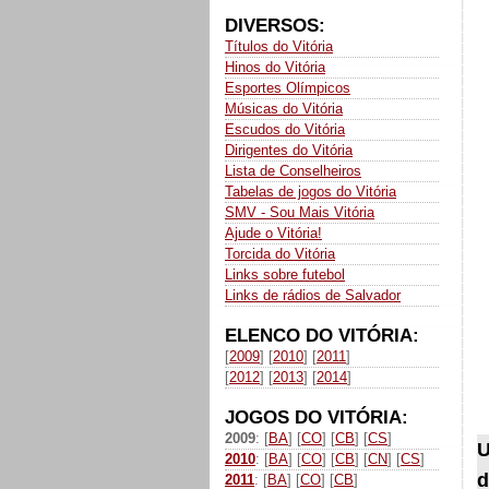
DIVERSOS:
Títulos do Vitória
Hinos do Vitória
Esportes Olímpicos
Músicas do Vitória
Escudos do Vitória
Dirigentes do Vitória
Lista de Conselheiros
Tabelas de jogos do Vitória
SMV - Sou Mais Vitória
Ajude o Vitória!
Torcida do Vitória
Links sobre futebol
Links de rádios de Salvador
ELENCO DO VITÓRIA:
[
2009
] [
2010
] [
2011
]
[
2012
] [
2013
] [
2014
]
JOGOS DO VITÓRIA:
2009
: [
BA
] [
CO
] [
CB
] [
CS
]
U
2010
: [
BA
] [
CO
] [
CB
] [
CN
] [
CS
]
d
2011
: [
BA
] [
CO
] [
CB
]