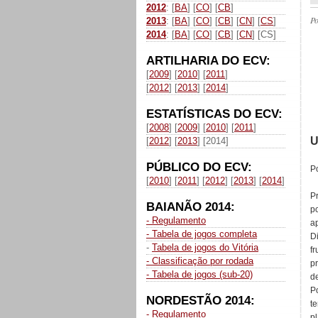
2012
: [
BA
] [
CO
] [
CB
]
P
2013
: [
BA
] [
CO
] [
CB
] [
CN
] [
CS
]
2014
: [
BA
] [
CO
] [
CB
] [
CN
] [CS]
ARTILHARIA DO ECV:
[
2009
] [
2010
] [
2011
]
[
2012
] [
2013
] [
2014
]
ESTATÍSTICAS DO ECV:
[
2008
] [
2009
] [
2010
] [
2011
]
U
[
2012
] [
2013
] [2014]
PÚBLICO DO ECV:
P
[
2010
] [
2011
] [
2012
] [
2013
] [
2014
]
P
BAIANÃO 2014:
po
- Regulamento
a
- Tabela de jogos completa
D
-
Tabela de jogos do Vitória
fr
- Classificação por rodada
p
- Tabela de jogos (sub-20)
d
Po
NORDESTÃO 2014:
te
- Regulamento
p