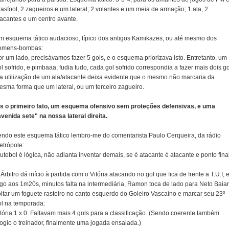
asfoot, 2 zagueiros e um lateral; 2 volantes e um meia de armação; 1 ala, 2
tacantes e um centro avante.
m esquema tático audacioso, típico dos antigos Kamikazes, ou até mesmo dos
omens-bombas:
r um lado, precisávamos fazer 5 gols, e o esquema priorizava isto. Entretanto, um
l sofrido, e pimbaaa, fudia tudo, cada gol sofrido correspondia a fazer mais dois g
 a utilização de um ala/atacante deixa evidente que o mesmo não marcaria da
esma forma que um lateral, ou um terceiro zagueiro.
is o primeiro fato, um esquema ofensivo sem proteções defensivas, e uma
avenida sete" na nossa lateral direita.
endo este esquema tático lembro-me do comentarista Paulo Cerqueira, da rádio
etrópole:
utebol é lógica, não adianta inventar demais, se é atacante é atacante e ponto final
Árbitro dá início à partida com o Vitória atacando no gol que fica de frente a T.U.I, 
ogo aos 1m20s, minutos falta na intermediária, Ramon toca de lado para Neto Baia
oltar um foguete rasteiro no canto esquerdo do Goleiro Vascaíno e marcar seu 23º
ol na temporada:
tória 1 x 0. Faltavam mais 4 gols para a classificação. (Sendo coerente também
logio o treinador, finalmente uma jogada ensaiada.)