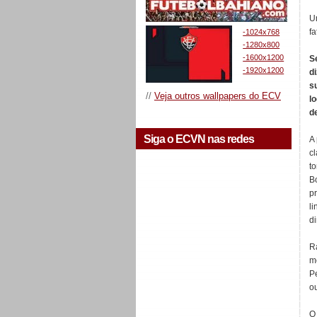
U
f
-1024x768
-1280x800
-1600x1200
S
-1920x1200
d
s
//
Veja outros wallpapers do ECV
l
de
Siga o ECVN nas redes
A
c
t
Bo
p
l
di
R
m
Pe
o
O 