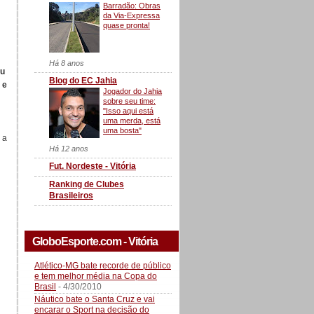
Barradão: Obras
da Via-Expressa
quase pronta!
Há 8 anos
ou
Blog do EC Jahia
 e
Jogador do Jahia
sobre seu time:
"Isso aqui está
uma merda, está
uma bosta"
 a
Há 12 anos
Fut. Nordeste - Vitória
Ranking de Clubes
Brasileiros
GloboEsporte.com - Vitória
Atlético-MG bate recorde de público
e tem melhor média na Copa do
Brasil
- 4/30/2010
Náutico bate o Santa Cruz e vai
encarar o Sport na decisão do