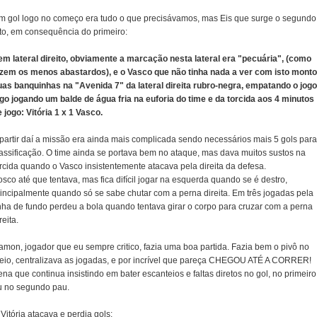
m gol logo no começo era tudo o que precisávamos, mas Eis que surge o segundo
ato, em consequência do primeiro:
em lateral direito, obviamente a marcação nesta lateral era "pecuária", (como
izem os menos abastardos), e o Vasco que não tinha nada a ver com isto mont
uas banquinhas na "Avenida 7" da lateral direita rubro-negra, empatando o jogo
ogo jogando um balde de água fria na euforia do time e da torcida aos 4 minutos
 jogo: Vitória 1 x 1 Vasco.
 partir daí a missão era ainda mais complicada sendo necessários mais 5 gols para
lassificação. O time ainda se portava bem no ataque, mas dava muitos sustos na
orcida quando o Vasco insistentemente atacava pela direita da defesa.
sco até que tentava, mas fica difícil jogar na esquerda quando se é destro,
rincipalmente quando só se sabe chutar com a perna direita. Em três jogadas pela
inha de fundo perdeu a bola quando tentava girar o corpo para cruzar com a perna
reita.
amon, jogador que eu sempre critico, fazia uma boa partida. Fazia bem o pivô no
eio, centralizava as jogadas, e por incrível que pareça CHEGOU ATÉ A CORRER!
na que continua insistindo em bater escanteios e faltas diretos no gol, no primeiro
u no segundo pau.
Vitória atacava e perdia gols: