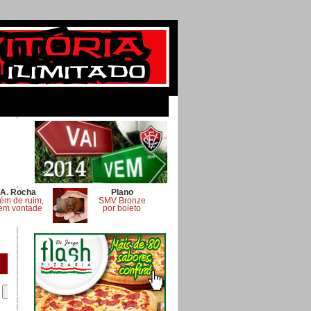
A. Rocha
Plano
ém de ruim,
SMV Bronze
em vontade
por boleto
.