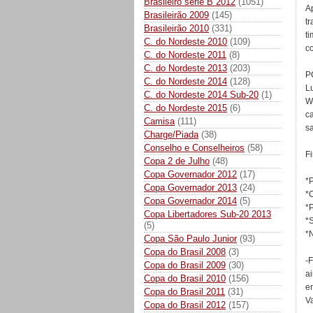
Brasileiro série B 2012
(1051)
Ap
Brasileirão 2009
(145)
t
Brasileirão 2010
(331)
ti
C. do Nordeste 2010
(109)
c
C. do Nordeste 2011
(8)
C. do Nordeste 2013
(203)
PC
C. do Nordeste 2014
(128)
Lu
C. do Nordeste 2014 Sub-20
(1)
W
C. do Nordeste 2015
(6)
c
Camisa
(111)
s
Charge/Piada
(38)
Conselho e Conselheiros
(58)
F
Copa 2 de Julho
(48)
Copa Governador 2012
(17)
*
Copa Governador 2013
(24)
*
Copa Governador 2014
(5)
*
Copa Libertadores Sub-20 2013
*
(5)
*
Copa São Paulo Junior
(93)
Copa do Brasil 2008
(3)
-
Copa do Brasil 2009
(30)
a
Copa do Brasil 2010
(156)
e
Copa do Brasil 2011
(31)
Va
Copa do Brasil 2012
(157)