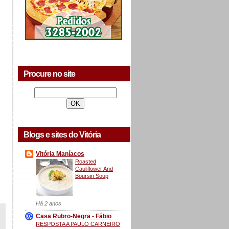
Procure no site
Blogs e sites do Vitória
Vitória Maníacos
Roasted
Cauliflower And
Boursin Soup
Há 2 anos
Casa Rubro-Negra - Fábio
RESPOSTA A PAULO CARNEIRO