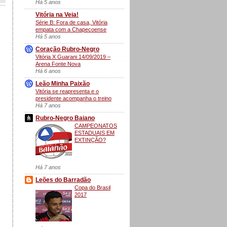
Há 5 anos
Vitória na Veia!
Série B: Fora de casa, Vitória
empata com a Chapecoense
Há 5 anos
Coração Rubro-Negro
Vitória X Guarani 14/09/2019 –
Arena Fonte Nova
Há 6 anos
Leão Minha Paixão
Vitória se reapresenta e o
presidente acompanha o treino
Há 7 anos
Rubro-Negro Baiano
CAMPEONATOS
ESTADUAIS EM
EXTINÇÃO?
Há 7 anos
Leões do Barradão
Copa do Brasil
2017
e