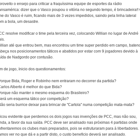
roveito o ensejo para criticar a fraquíssima equipe de esportes da rádio
ransamérica: dizer que o Vasco poupou o vitória no segundo tempo, é brincadeira!!
me do Vasco é ruim, ficando mais de 3 vezes impedidos, saindo pela linha lateral
om a bola, um desastre.
C resolve modificar o time pela terceira vez, colocando Willian no lugar de André
is.
illian até que entrou bem, mas encontrou um time super perdido em campo, baten
abeça nos posicionamentos táticos e abatidos por estar com 9 jogadores devido à
aída de Nadgordo por contusão.
im de jogo, ínicio dos questionamentos:
Porque Bida, Roger e Robinho nem entraram no decorrer da partida?
Carlos Alberto é melhor do que Bida?
Porque não manter o mesmo esquema do Brasileiro?
Será um esquema tático por competição?
Não seria burrice deixar para brincar de "Cartola" numa competição mata-mata?
Ficou evidente que perdemos os dois jogos nas invenções de PCC, mas não sou,
inda, a favor da sua saída. PCC deve ser analisado nas próximas 4 partidas onde
nfrentaremos os clubes mais preparados, pois se estruturaram para à libertadores.
mos ver no que dá e a partir disto, o custo beneficio deverá ser analisado.