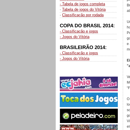
- Tabela de jogos completa
Br
-
Tabela de jogos do Vitória
a
-
Classificação por rodada
U
COPA DO BRASIL 2014:
h
- Classificação e jogos
Po
- Jogos do Vitória
go
e
BRASILEIRÃO 2014:
m
- Classificação e jogos
- Jogos do Vitória
E
"
V
M
“F
O 
l
s
g
Vi
e