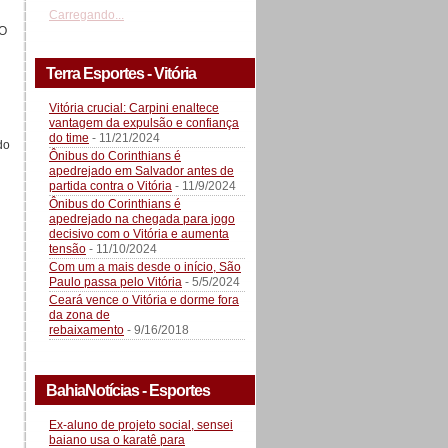
Carregando...
 O
Terra Esportes - Vitória
Vitória crucial: Carpini enaltece
vantagem da expulsão e confiança
do time
- 11/21/2024
do
Ônibus do Corinthians é
apedrejado em Salvador antes de
partida contra o Vitória
- 11/9/2024
Ônibus do Corinthians é
apedrejado na chegada para jogo
decisivo com o Vitória e aumenta
tensão
- 11/10/2024
Com um a mais desde o início, São
Paulo passa pelo Vitória
- 5/5/2024
Ceará vence o Vitória e dorme fora
da zona de
rebaixamento
- 9/16/2018
BahiaNotícias - Esportes
Ex-aluno de projeto social, sensei
baiano usa o karatê para