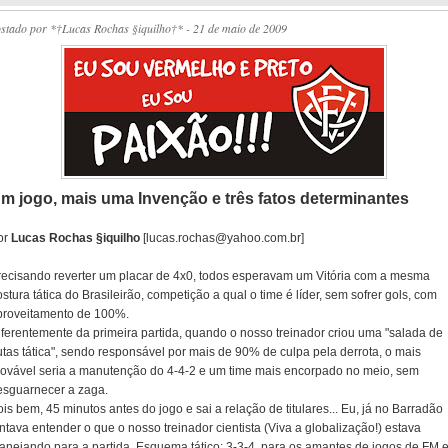
ostado por
*†Lucas Rochas §iquilho†*
- 21 de maio de 2009
m jogo, mais uma Invenção e três fatos determinantes
or
Lucas Rochas §iquilho
[lucas.rochas@yahoo.com.br]
recisando reverter um placar de 4x0, todos esperavam um Vitória com a mesma
stura tática do Brasileirão, competição a qual o time é líder, sem sofrer gols, com
proveitamento de 100%.
iferentemente da primeira partida, quando o nosso treinador criou uma "salada de
utas tática", sendo responsável por mais de 90% de culpa pela derrota, o mais
rovável seria a manutenção do 4-4-2 e um time mais encorpado no meio, sem
esguarnecer a zaga.
is bem, 45 minutos antes do jogo e sai a relação de titulares... Eu, já no Barradão
ntava entender o que o nosso treinador cientista (Viva a globalização!) estava
lanejando para a partida. Esquema tático: 3-3-4, para os amantes de jogos de FM 