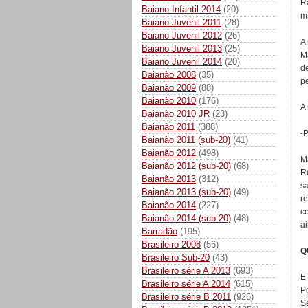
R
Baiano Infantil 2014
(20)
m
Baiano Juvenil 2011
(28)
Baiano Juvenil 2012
(26)
A 
Baiano Juvenil 2013
(25)
Ma
Baiano Juvenil 2014
(20)
d
Baianão 2008
(35)
p
Baianão 2009
(88)
Baianão 2010
(176)
A 
Baianão 2010 JR
(23)
Baianão 2011
(388)
-
Baianão 2011 (sub-20)
(41)
Baianão 2012
(498)
M
Baianão 2012 (sub-20)
(68)
R
Baianão 2013
(312)
s
Baianão 2013 (sub-20)
(49)
r
Baianão 2014
(227)
c
Baianão 2014 (sub-20)
(48)
a
Barradão
(195)
Brasileiro 2008
(56)
Q
Brasileiro Sub-20
(43)
Brasileiro série A 2013
(693)
E
Brasileiro série A 2014
(615)
Po
Brasileiro série B 2011
(926)
S