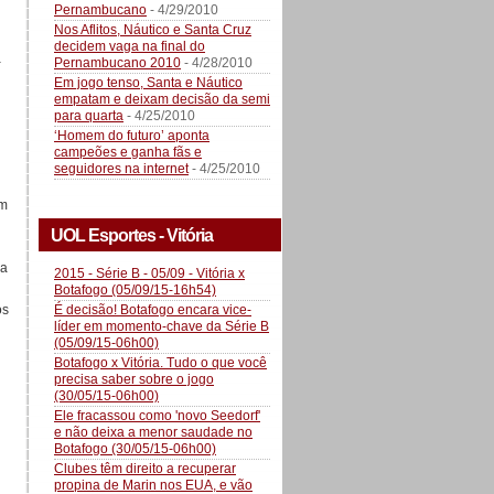
Pernambucano
- 4/29/2010
Nos Aflitos, Náutico e Santa Cruz
decidem vaga na final do
a
Pernambucano 2010
- 4/28/2010
Em jogo tenso, Santa e Náutico
empatam e deixam decisão da semi
para quarta
- 4/25/2010
‘Homem do futuro’ aponta
campeões e ganha fãs e
seguidores na internet
- 4/25/2010
em
UOL Esportes - Vitória
ma
2015 - Série B - 05/09 - Vitória x
Botafogo (05/09/15-16h54)
É decisão! Botafogo encara vice-
os
líder em momento-chave da Série B
(05/09/15-06h00)
Botafogo x Vitória. Tudo o que você
precisa saber sobre o jogo
(30/05/15-06h00)
Ele fracassou como 'novo Seedorf'
e não deixa a menor saudade no
Botafogo (30/05/15-06h00)
Clubes têm direito a recuperar
propina de Marin nos EUA, e vão