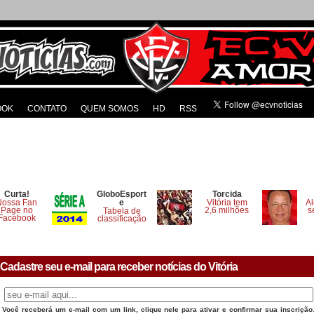
OOK
CONTATO
QUEM SOMOS
HD
RSS
Curta!
GloboEsport
Torcida
Nossa Fan
e
Vitória tem
Al
Page no
2,6 milhões
s
Tabela de
Facebook
classificação
Cadastre seu e-mail para receber notícias do Vitória
Você receberá um e-mail com um link, clique nele para ativar e confirmar sua inscrição