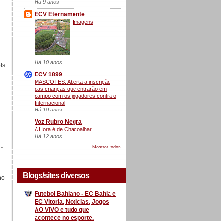
Há 9 anos
ECV Eternamente
Imagens
Há 10 anos
ols
ECV 1899
MASCOTES: Aberta a inscrição
das crianças que entrarão em
campo com os jogadores contra o
Internacional
Há 10 anos
Voz Rubro Negra
A Hora é de Chacoalhar
Há 12 anos
Mostrar todos
”.
e
Blogs/sites diversos
no
Futebol Bahiano - EC Bahia e
EC Vitoria, Noticias, Jogos
AO VIVO e tudo que
acontece no esporte.