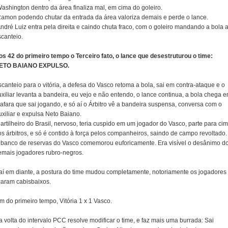
ashington dentro da área finaliza mal, em cima do goleiro.
Ramon podendo chutar da entrada da área valoriza demais e perde o lance.
ndré Luiz entra pela direita e caindo chuta fraco, com o goleiro mandando a bola 
scanteio.
os 42 do primeiro tempo o Terceiro fato, o lance que desestruturou o time:
ETO BAIANO EXPULSO.
canteio para o vitória, a defesa do Vasco retoma a bola, sai em contra-ataque e o
xiliar levanta a bandeira, eu vejo e não entendo, o lance continua, a bola chega 
íafara que sai jogando, e só aí o Árbitro vê a bandeira suspensa, conversa com o
uxiliar e expulsa Neto Baiano.
artilheiro do Brasil, nervoso, teria cuspido em um jogador do Vasco, parte para ci
os árbitros, e só é contido à força pelos companheiros, saindo de campo revoltado.
 banco de reservas do Vasco comemorou euforicamente. Era visível o desânimo d
emais jogadores rubro-negros.
aí em diante, a postura do time mudou completamente, notoriamente os jogadores
icaram cabisbaixos.
m do primeiro tempo, Vitória 1 x 1 Vasco.
 volta do intervalo PCC resolve modificar o time, e faz mais uma burrada: Sai