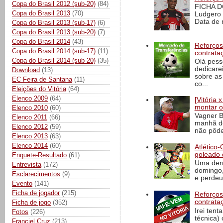
Copa do Brasil 2012 (sub-20)
(84)
FICHA D
Copa do Brasil 2013
(70)
Ludgero 
Data de 
Copa do Brasil 2013 (sub-17)
(6)
Copa do Brasil 2013 (sub-20)
(7)
Copa do Brasil 2014
(43)
Reforços
Copa do Brasil 2014 (sub-17)
(11)
contrata
Copa do Brasil 2014 (sub-20)
(35)
Olá pess
dedicare
Download
(13)
sobre as
EC Feira de Santana
(11)
co...
Eleições do Vitória
(64)
Elenco 2009
(64)
[Vitória
montar o
Elenco 2010
(60)
Vagner B
Elenco 2011
(66)
manhã de
Elenco 2012
(59)
não pôde
Elenco 2013
(63)
Elenco 2014
(60)
Atlético-
goleado 
Enquete-Resultado
(61)
Uma derr
Entrevista
(172)
domingo,
Esclarecimentos
(9)
e perdeu 
Evento
(141)
Ficha de jogador
(215)
Reforços
contrata
Ficha de jogo
(352)
Irei tent
Fotos
(226)
técnica)
Franciel Cruz
(213)