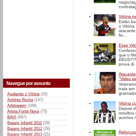
negociaç
contrataç
Vitória n
Estão ba
o Vitóri
atacante
fin...
Esse Vit
Confesso
que o fi
DEUS?!?!
prova di..
Atacante
"Valeu p
Navegue por assunto
Veterano
trata em
gramado 
Ajudando o Vitória
(10)
Antônio Rocha
(147)
Vitória c
Arbitragem
(189)
Depois d
Arena Fonte Nova
(70)
resultou 
BAVI
(687)
acertou n
Baiano Infantil 2011
(29)
Baiano Infantil 2012
(26)
Reforços
Baiano Infantil 2013
(25)