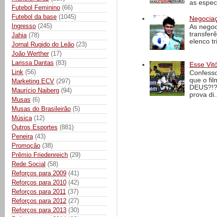
as espec
Futebol Feminino
(66)
Futebol da base
(1045)
Negociaç
Ingresso
(245)
As negoc
transfer
Jahia
(78)
elenco t
Jornal Rugido do Leão
(23)
João Werther
(17)
Larissa Dantas
(83)
Esse Vit
Link
(56)
Confesso
que o fi
Marketing ECV
(297)
DEUS?!?!
Maurício Naiberg
(94)
prova di..
Musas
(6)
Musas do Brasileirão
(5)
Música
(12)
Outros Esportes
(881)
Peneira
(43)
Promoção
(38)
Prêmio Friedenreich
(29)
Rede Social
(58)
Reforços para 2009
(41)
Reforços para 2010
(42)
Reforços para 2011
(37)
Reforços para 2012
(27)
Reforços para 2013
(30)