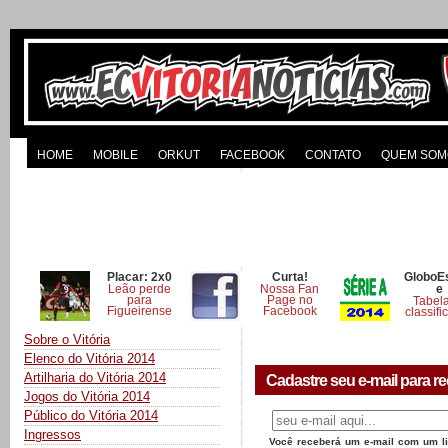
HOME
MOBILE
ORKUT
FACEBOOK
CONTATO
QUEM SOM
Placar: 2x0
Curta!
GloboE
Leão perde
Nossa Fan
e
para
Page no
Tabel
Figueirense
Facebook
classifi
Sobre o Vitória
Elenco do Vitória 2014
Artilharia do Vitória 2014
Cadastre seu e-mail para re
Jogos do Vitória 2014
Público do Vitória 2014
Ingressos
Você receberá um e-mail com um lin