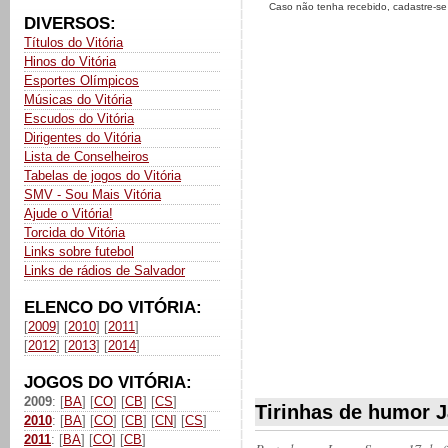
Caso não tenha recebido, cadastre-s
DIVERSOS:
Títulos do Vitória
Hinos do Vitória
Esportes Olímpicos
Músicas do Vitória
Escudos do Vitória
Dirigentes do Vitória
Lista de Conselheiros
Tabelas de jogos do Vitória
SMV - Sou Mais Vitória
Ajude o Vitória!
Torcida do Vitória
Links sobre futebol
Links de rádios de Salvador
ELENCO DO VITÓRIA:
[
2009
] [
2010
] [
2011
]
[
2012
] [
2013
] [
2014
]
JOGOS DO VITÓRIA:
2009
: [
BA
] [
CO
] [
CB
] [
CS
]
Tirinhas de humor J
2010
: [
BA
] [
CO
] [
CB
] [
CN
] [
CS
]
2011
: [
BA
] [
CO
] [
CB
]