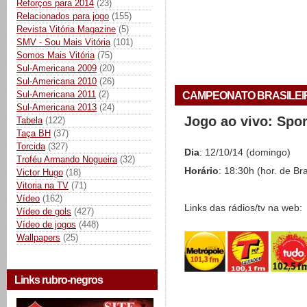
Reforços para 2014
(23)
Relacionados para jogo
(155)
Revista Vitória Magazine
(5)
SMV - Sou Mais Vitória
(101)
Somos Mais Vitória
(75)
Sul-Americana 2009
(20)
Sul-Americana 2010
(26)
Sul-Americana 2011
(2)
CAMPEONATO BRASILEIRO 
Sul-Americana 2013
(24)
Jogo ao vivo: Spo
Tabela
(122)
Taça BH
(37)
Torcida
(327)
Dia
: 12/10/14 (domingo)
Troféu Armando Nogueira
(32)
Horário
: 18:30h (hor. de Bra
Victor Hugo
(18)
Vitoria na TV
(71)
Vídeo
(162)
Links das rádios/tv na web:
Vídeo de gols
(427)
Vídeo de jogos
(448)
Wallpapers
(25)
Links rubro-negros