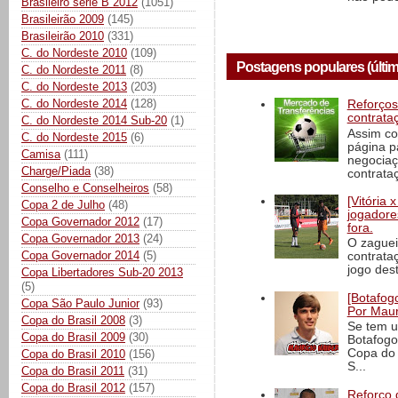
Brasileiro série B 2012
(1051)
Brasileirão 2009
(145)
Brasileirão 2010
(331)
C. do Nordeste 2010
(109)
Postagens populares (últim
C. do Nordeste 2011
(8)
C. do Nordeste 2013
(203)
C. do Nordeste 2014
(128)
Reforços
contrata
C. do Nordeste 2014 Sub-20
(1)
Assim co
C. do Nordeste 2015
(6)
página p
Camisa
(111)
negociaç
Charge/Piada
(38)
contrataç
Conselho e Conselheiros
(58)
[Vitória
Copa 2 de Julho
(48)
jogadore
Copa Governador 2012
(17)
fora.
Copa Governador 2013
(24)
O zaguei
Copa Governador 2014
(5)
contrata
jogo dest
Copa Libertadores Sub-20 2013
(5)
[Botafogo
Copa São Paulo Junior
(93)
Por Maur
Copa do Brasil 2008
(3)
Se tem u
Copa do Brasil 2009
(30)
Botafogo
Copa do 
Copa do Brasil 2010
(156)
S...
Copa do Brasil 2011
(31)
Copa do Brasil 2012
(157)
Reforço 