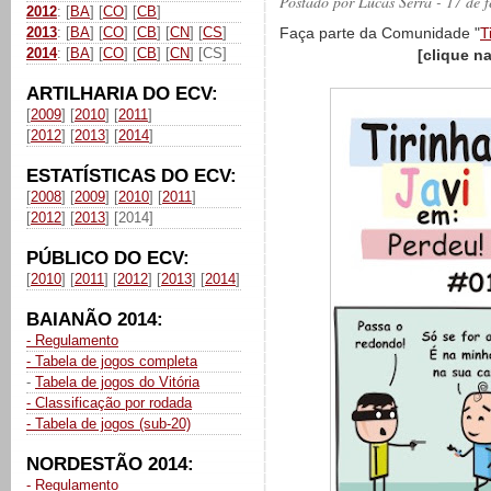
Postado por
Lucas Serra
- 17 de 
2012
: [
BA
] [
CO
] [
CB
]
2013
: [
BA
] [
CO
] [
CB
] [
CN
] [
CS
]
Faça parte da Comunidade "
T
2014
: [
BA
] [
CO
] [
CB
] [
CN
] [CS]
[clique n
ARTILHARIA DO ECV:
[
2009
] [
2010
] [
2011
]
[
2012
] [
2013
] [
2014
]
ESTATÍSTICAS DO ECV:
[
2008
] [
2009
] [
2010
] [
2011
]
[
2012
] [
2013
] [2014]
PÚBLICO DO ECV:
[
2010
] [
2011
] [
2012
] [
2013
] [
2014
]
BAIANÃO 2014:
- Regulamento
- Tabela de jogos completa
-
Tabela de jogos do Vitória
- Classificação por rodada
- Tabela de jogos (sub-20)
NORDESTÃO 2014:
- Regulamento