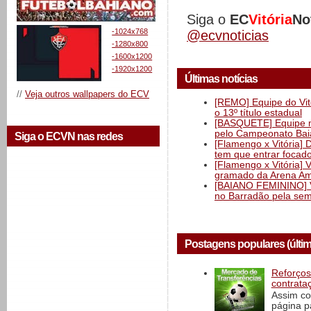
Siga o
EC
Vitória
No
-1024x768
@ecvnoticias
-1280x800
-1600x1200
-1920x1200
Últimas notícias
//
Veja outros wallpapers do ECV
[REMO] Equipe do Vitó
o 13º título estadual
[BASQUETE] Equipe mas
pelo Campeonato Ba
Siga o ECVN nas redes
[Flamengo x Vitória] 
tem que entrar focad
[Flamengo x Vitória] 
gramado da Arena Am
[BAIANO FEMININO] Vi
no Barradão pela semi
Postagens populares (últi
Reforços
contrata
Assim co
página p