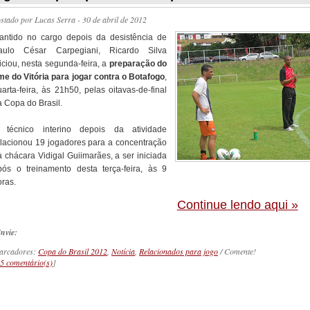
ostado por
Lucas Serra
- 30 de abril de 2012
antido no cargo depois da desistência de
aulo César Carpegiani, Ricardo Silva
iciou, nesta segunda-feira, a
preparação do
ime do Vitória para jogar contra o Botafogo
,
arta-feira, às 21h50, pelas oitavas-de-final
a Copa do Brasil.
 técnico interino depois da atividade
elacionou 19 jogadores para a concentração
a chácara Vidigal Guiimarães, a ser iniciada
pós o treinamento desta terça-feira, às 9
oras.
Continue lendo aqui »
nvie:
arcadores:
Copa do Brasil 2012
,
Notícia
,
Relacionados para jogo
/ Comente!
5 comentário(s)
]
_________