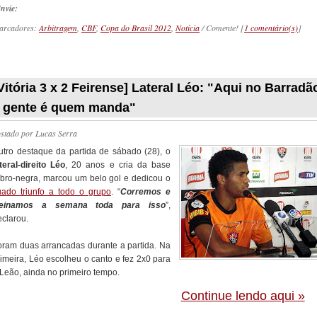
nvie:
arcadores:
Arbitragem
,
CBF
,
Copa do Brasil 2012
,
Notícia
/ Comente! [
1 comentário(s)
]
_________
Vitória 3 x 2 Feirense] Lateral Léo: "Aqui no Barradã
 gente é quem manda"
ostado por
Lucas Serra
utro destaque da partida de sábado (28), o
teral-direito Léo
, 20 anos e cria da base
ubro-negra, marcou um belo gol e dedicou o
uado triunfo a todo o grupo
. “
Corremos e
reinamos a semana toda para isso
”,
eclarou.
oram duas arrancadas durante a partida. Na
rimeira, Léo escolheu o canto e fez 2x0 para
 Leão, ainda no primeiro tempo.
Continue lendo aqui »