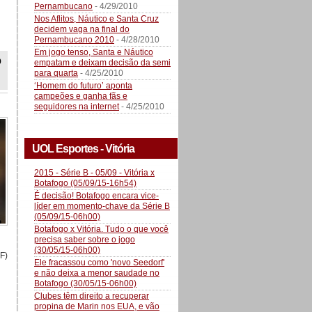
Pernambucano
- 4/29/2010
Nos Aflitos, Náutico e Santa Cruz
decidem vaga na final do
Pernambucano 2010
- 4/28/2010
Em jogo tenso, Santa e Náutico
o
empatam e deixam decisão da semi
para quarta
- 4/25/2010
‘Homem do futuro’ aponta
campeões e ganha fãs e
seguidores na internet
- 4/25/2010
UOL Esportes - Vitória
2015 - Série B - 05/09 - Vitória x
Botafogo (05/09/15-16h54)
É decisão! Botafogo encara vice-
líder em momento-chave da Série B
(05/09/15-06h00)
Botafogo x Vitória. Tudo o que você
precisa saber sobre o jogo
(30/05/15-06h00)
F)
Ele fracassou como 'novo Seedorf'
e não deixa a menor saudade no
Botafogo (30/05/15-06h00)
Clubes têm direito a recuperar
propina de Marin nos EUA, e vão