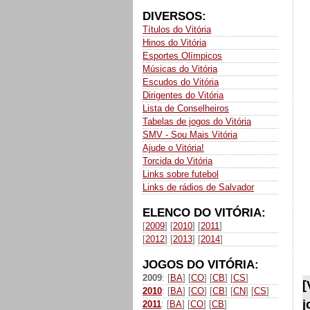
DIVERSOS:
Títulos do Vitória
Hinos do Vitória
Esportes Olímpicos
Músicas do Vitória
Escudos do Vitória
Dirigentes do Vitória
Lista de Conselheiros
Tabelas de jogos do Vitória
SMV - Sou Mais Vitória
Ajude o Vitória!
Torcida do Vitória
Links sobre futebol
Links de rádios de Salvador
ELENCO DO VITÓRIA:
[
2009
] [
2010
] [
2011
]
[
2012
] [
2013
] [
2014
]
JOGOS DO VITÓRIA:
2009
: [
BA
] [
CO
] [
CB
] [
CS
]
[
2010
: [
BA
] [
CO
] [
CB
] [
CN
] [
CS
]
j
2011
: [
BA
] [
CO
] [
CB
]