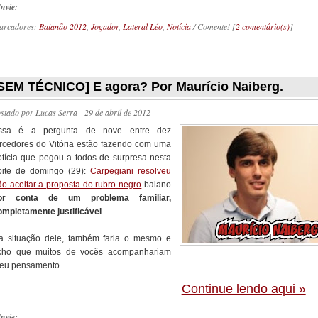
nvie:
arcadores:
Baianão 2012
,
Jogador
,
Lateral Léo
,
Notícia
/ Comente! [
2 comentário(s)
]
_________
SEM TÉCNICO] E agora? Por Maurício Naiberg.
ostado por
Lucas Serra
- 29 de abril de 2012
ssa é a pergunta de nove entre dez
orcedores do Vitória estão fazendo com uma
otícia que pegou a todos de surpresa nesta
oite de domingo (29):
Carpegiani resolveu
ão aceitar a proposta do rubro-negro
baiano
or conta de um problema familiar,
ompletamente justificável
.
a situação dele, também faria o mesmo e
cho que muitos de vocês acompanhariam
eu pensamento.
Continue lendo aqui »
nvie: