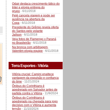
Odair destaca crescimento tático do
Inter e elogia entrega do
grupo
- 6/11/2018
Pelé cancela viagem e pode ser
ausência na abertura da
Copa
- 6/11/2018
Presidente do Grêmio revela oferta
do Santos pelo volante
Jaílson
- 6/11/2018
Veja fotos de Flamengo x Paraná
no Brasileirão
- 6/11/2018
Na bronca com arbitragem,
Valentim elogia equipe
- 6/11/2018
Terra Esportes - Vitória
Vitória crucial: Carpini enaltece
vantagem da expulsão e confiança
do time
- 11/21/2024
Ônibus do Corinthians é
apedrejado em Salvador antes de
partida contra o Vitória
- 11/9/2024
Ônibus do Corinthians é
apedrejado na chegada para jogo
decisivo com o Vitória e aumenta
tensão
- 11/10/2024