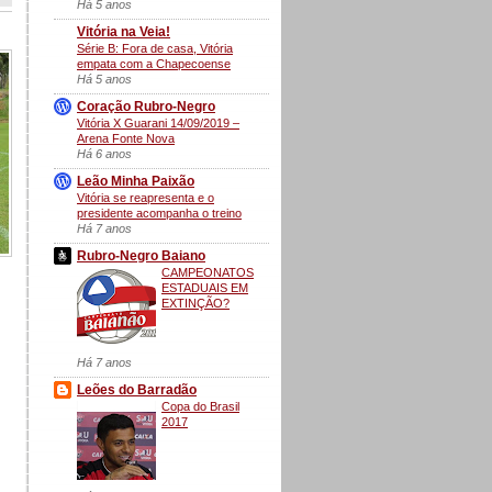
Há 5 anos
Vitória na Veia!
Série B: Fora de casa, Vitória
empata com a Chapecoense
Há 5 anos
Coração Rubro-Negro
Vitória X Guarani 14/09/2019 –
Arena Fonte Nova
Há 6 anos
Leão Minha Paixão
Vitória se reapresenta e o
presidente acompanha o treino
Há 7 anos
Rubro-Negro Baiano
CAMPEONATOS
ESTADUAIS EM
EXTINÇÃO?
Há 7 anos
Leões do Barradão
Copa do Brasil
2017