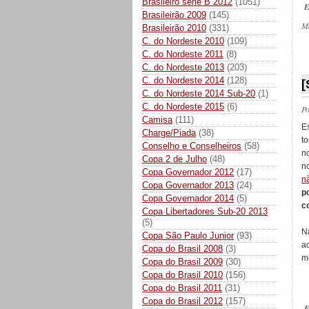
Brasileiro série B 2012
(1051)
E
Brasileirão 2009
(145)
M
Brasileirão 2010
(331)
C. do Nordeste 2010
(109)
C. do Nordeste 2011
(8)
_
C. do Nordeste 2013
(203)
C. do Nordeste 2014
(128)
[
C. do Nordeste 2014 Sub-20
(1)
C. do Nordeste 2015
(6)
P
Camisa
(111)
E
Charge/Piada
(38)
t
Conselho e Conselheiros
(58)
n
Copa 2 de Julho
(48)
n
Copa Governador 2012
(17)
n
Copa Governador 2013
(24)
p
Copa Governador 2014
(5)
c
Copa Libertadores Sub-20 2013
(5)
N
Copa São Paulo Junior
(93)
a
Copa do Brasil 2008
(3)
m
Copa do Brasil 2009
(30)
Copa do Brasil 2010
(156)
Copa do Brasil 2011
(31)
Copa do Brasil 2012
(157)
E