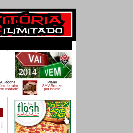
A. Rocha
Plano
ém de ruim,
SMV Bronze
em vontade
por boleto
.