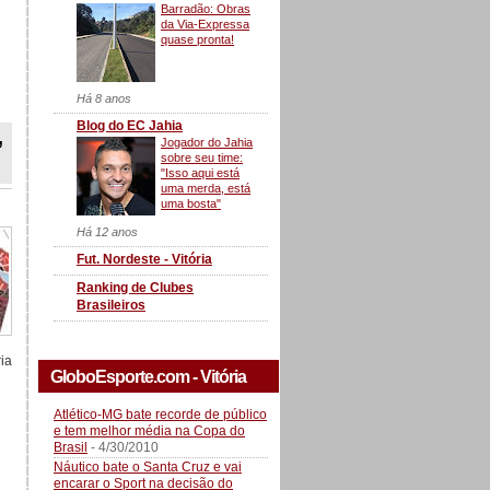
Barradão: Obras
da Via-Expressa
quase pronta!
Há 8 anos
Blog do EC Jahia
,
Jogador do Jahia
sobre seu time:
"Isso aqui está
uma merda, está
uma bosta"
Há 12 anos
Fut. Nordeste - Vitória
Ranking de Clubes
Brasileiros
ria
GloboEsporte.com - Vitória
Atlético-MG bate recorde de público
e tem melhor média na Copa do
Brasil
- 4/30/2010
Náutico bate o Santa Cruz e vai
encarar o Sport na decisão do