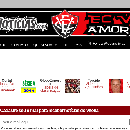
OOK
CONTATO
QUEM SOMOS
HD
RSS
Curta!
GloboEsport
Torcida
Nossa Fan
e
Vitória tem
Al
Page no
2,6 milhões
s
Tabela de
Facebook
classificação
Cadastre seu e-mail para receber notícias do Vitória
Você receberá um e-mail com um link, clique nele para ativar e confirmar sua inscrição