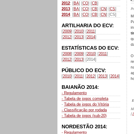
2012
: [
BA
] [
CO
] [
CB
]
P
2013
: [
BA
] [
CO
] [
CB
] [
CN
] [
CS
]
2014
: [
BA
] [
CO
] [
CB
] [
CN
] [CS]
M
P
ARTILHARIA DO ECV:
in
[
2009
] [
2010
] [
2011
]
t
[
2012
] [
2013
] [
2014
]
qu
d
ESTATÍSTICAS DO ECV:
[
2008
] [
2009
] [
2010
] [
2011
]
O
[
2012
] [
2013
] [2014]
r
n
PÚBLICO DO ECV:
a
[
2010
] [
2011
] [
2012
] [
2013
] [
2014
]
h
BAIANÃO 2014:
- Regulamento
- Tabela de jogos completa
E
-
Tabela de jogos do Vitória
M
- Classificação por rodada
[
1
- Tabela de jogos (sub-20)
NORDESTÃO 2014:
_
- Regulamento