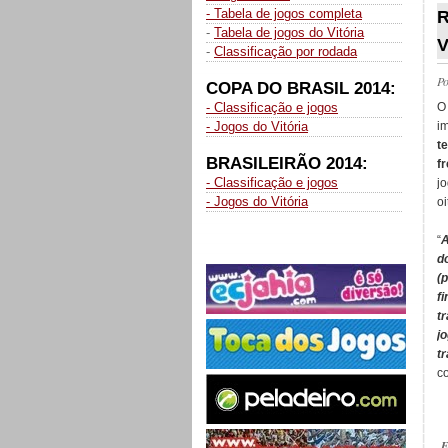
- Tabela de jogos completa
R
-
Tabela de jogos do Vitória
V
-
Classificação por rodada
P
COPA DO BRASIL 2014:
O
- Classificação e jogos
i
- Jogos do Vitória
t
BRASILEIRÃO 2014:
f
- Classificação e jogos
j
- Jogos do Vitória
oi
“
A
d
(
f
t
j
t
co
E