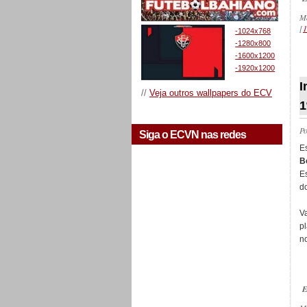
M
[
1
-1024x768
-1280x800
-1600x1200
-1920x1200
_
I
//
Veja outros wallpapers do ECV
1
P
Siga o ECVN nas redes
E
B
E
do
V
p
n
E