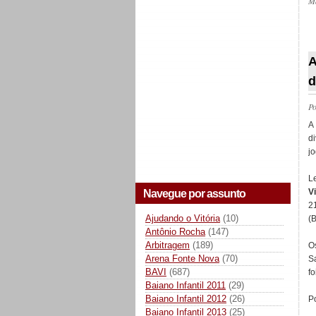
M
_
A
d
P
A
d
jo
L
V
Navegue por assunto
2
Ajudando o Vitória
(10)
(
Antônio Rocha
(147)
Arbitragem
(189)
O
Arena Fonte Nova
(70)
S
BAVI
(687)
f
Baiano Infantil 2011
(29)
Baiano Infantil 2012
(26)
Po
Baiano Infantil 2013
(25)