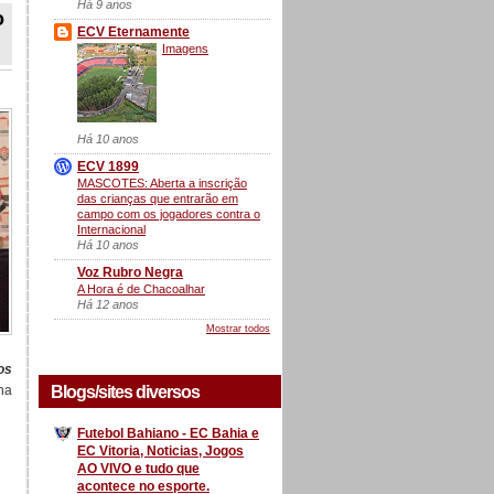
Há 9 anos
o
ECV Eternamente
Imagens
Há 10 anos
ECV 1899
MASCOTES: Aberta a inscrição
das crianças que entrarão em
campo com os jogadores contra o
Internacional
Há 10 anos
Voz Rubro Negra
A Hora é de Chacoalhar
Há 12 anos
Mostrar todos
os
na
Blogs/sites diversos
Futebol Bahiano - EC Bahia e
EC Vitoria, Noticias, Jogos
AO VIVO e tudo que
acontece no esporte.