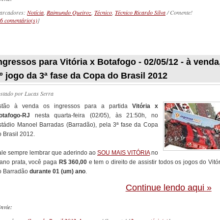
arcadores:
Notícia
,
Raimundo Queiroz
,
Técnico
,
Técnico Ricardo Silva
/ Comente!
6 comentário(s)
]
_________
ngressos para Vitória x Botafogo - 02/05/12 - à venda
º jogo da 3ª fase da Copa do Brasil 2012
ostado por
Lucas Serra
stão à venda os ingressos para a partida
Vitória x
otafogo-RJ
nesta quarta-feira (02/05), às 21:50h, no
stádio Manoel Barradas (Barradão), pela 3ª fase da Copa
 Brasil 2012.
ale sempre lembrar que aderindo ao
SOU MAIS VITÓRIA
no
lano prata, você paga
R$ 360,00
e tem o direito de assistir todos os jogos do Vitó
o Barradão
durante 01 (um) ano
.
Continue lendo aqui »
nvie: