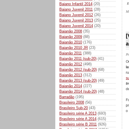
E
Baiano Infantil 2014
(20)
Baiano Juvenil 2011
(28)
M
Baiano Juvenil 2012
(26)
Baiano Juvenil 2013
(25)
Baiano Juvenil 2014
(20)
_
Baianão 2008
(35)
[
Baianão 2009
(88)
Baianão 2010
(176)
a
Baianão 2010 JR
(23)
Baianão 2011
(388)
P
Baianão 2011 (sub-20)
(41)
O
Baianão 2012
(498)
la
Baianão 2012 (sub-20)
(68)
r
Baianão 2013
(312)
s
Baianão 2013 (sub-20)
(49)
t
Baianão 2014
(227)
d
Baianão 2014 (sub-20)
(48)
Barradão
(195)
F
Brasileiro 2008
(56)
p
Brasileiro Sub-20
(43)
o
Brasileiro série A 2013
(693)
Brasileiro série A 2014
(615)
Brasileiro série B 2011
(926)