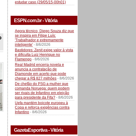
estudar caso (29/05/15-00h01)
ESPN.com.br - Vitória
Agora técnico, Diego Souza diz que
se inspira em Filipe Luís:
o
'Trabalhador e extremamente
inteligente'
- 8/6/2026
Bastidores: Zenit exige valor à vista
e dificulta Luiz Henrique no
Flamengo
- 8/6/2026
Real Madrid encerra novela e
anuncia a contratação de
Diamonde em acerto que pode
chegar a R$ 827 milhões
- 8/6/2026
De chefão do PSG a mulher que
comanda Noruega: quem podem
ser rivais de Infantino em eleição
para presidente da Fifa?
- 8/6/2026
Uefa mantém boicote europeu à
Copa e reforça exigências contra
Infantino
- 8/6/2026
GazetaEsportiva - Vitória