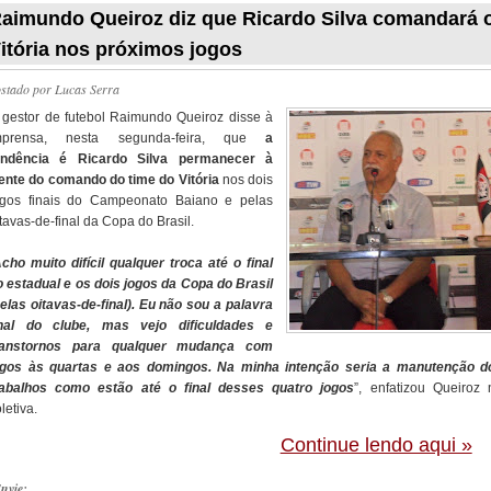
aimundo Queiroz diz que Ricardo Silva comandará 
itória nos próximos jogos
ostado por
Lucas Serra
 gestor de futebol Raimundo Queiroz disse à
mprensa, nesta segunda-feira, que
a
endência é Ricardo Silva permanecer à
rente do comando do time do Vitória
nos dois
ogos finais do Campeonato Baiano e pelas
tavas-de-final da Copa do Brasil.
cho muito difícil qualquer troca até o final
o estadual e os dois jogos da Copa do Brasil
pelas oitavas-de-final). Eu não sou a palavra
inal do clube, mas vejo dificuldades e
ranstornos para qualquer mudança com
ogos às quartas e aos domingos. Na minha intenção seria a manutenção d
rabalhos como estão até o final desses quatro jogos
”, enfatizou Queiroz 
letiva.
Continue lendo aqui »
nvie: