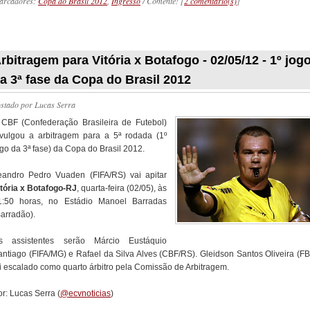
arcadores:
Copa do Brasil 2012
,
Ingresso
/ Comente! [
2 comentário(s)
]
_________
rbitragem para Vitória x Botafogo - 02/05/12 - 1º jog
a 3ª fase da Copa do Brasil 2012
ostado por
Lucas Serra
 CBF (Confederação Brasileira de Futebol)
ivulgou a arbitragem para a 5ª rodada (1º
go da 3ª fase) da Copa do Brasil 2012.
eandro Pedro Vuaden (FIFA/RS) vai apitar
itória x Botafogo-RJ
, quarta-feira (02/05), às
1:50 horas, no Estádio Manoel Barradas
Barradão).
s assistentes serão Márcio Eustáquio
antiago (FIFA/MG) e Rafael da Silva Alves (CBF/RS). Gleidson Santos Oliveira (FB
oi escalado como quarto árbitro pela Comissão de Arbitragem.
r: Lucas Serra (
@ecvnoticias
)