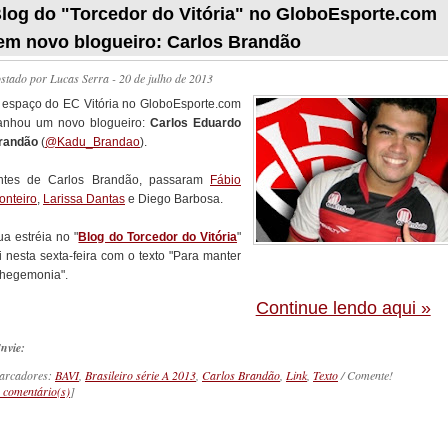
log do "Torcedor do Vitória" no GloboEsporte.com
em novo blogueiro: Carlos Brandão
ostado por
Lucas Serra
- 20 de julho de 2013
 espaço do EC Vitória no GloboEsporte.com
anhou um novo blogueiro:
Carlos Eduardo
randão
(
@Kadu_Brandao
).
ntes de Carlos Brandão, passaram
Fábio
onteiro
,
Larissa Dantas
e Diego Barbosa.
ua estréia no "
Blog do Torcedor do Vitória
"
i nesta sexta-feira com o texto "Para manter
 hegemonia".
Continue lendo aqui »
nvie:
arcadores:
BAVI
,
Brasileiro série A 2013
,
Carlos Brandão
,
Link
,
Texto
/ Comente!
 comentário(s)
]