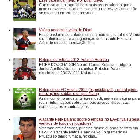
Esse Vitória dá medo! Por Luan Silva.
Confesso que o jogo foi bem mais assustador do que o
filme O Exorcista. O que é isso, meu DEUS?!?! O time não
se encontra em campo, prova di...
Vitória negocia a volta de Dinei
Estão bastante adiantados os entendimentos entre o Vitóri
e o Palmeiras para a negociação do atacante Elkeson .
Além de uma compensação fin...
Reforço do Vitória 2012: volante Robston
FICHA DO JOGADOR Nome: Carlos Robston Ludgero
Junior Apelido/Nome na camisa: Robston Data de
nascimento: 23/12/1981 Natural de: ...
Reforços do EC Vitória 2012 (especulações, contratações,
renovações, saídas e os que ficam)
Assim como no anos anteriores, dedicarei esta página para
reunir informações sobre as negociações, dispensas,
especulações e contratações...
Atacante Neto Baiano sobre o empate no BAVI: "Valeu pela
vontade de todos os jogadores"
Veterano em clássicos, principalmente quando se trata em
Ba-Vi, o atacante Neto Baiano deixou o gramado de
Pituaçu soltando fumaça, no clás...