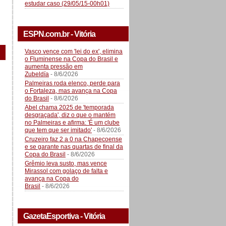
estudar caso (29/05/15-00h01)
ESPN.com.br - Vitória
Vasco vence com 'lei do ex', elimina
o Fluminense na Copa do Brasil e
aumenta pressão em
Zubeldía
- 8/6/2026
Palmeiras roda elenco, perde para
o Fortaleza, mas avança na Copa
do Brasil
- 8/6/2026
Abel chama 2025 de 'temporada
desgraçada', diz o que o mantém
no Palmeiras e afirma: 'É um clube
que tem que ser imitado'
- 8/6/2026
Cruzeiro faz 2 a 0 na Chapecoense
e se garante nas quartas de final da
Copa do Brasil
- 8/6/2026
Grêmio leva susto, mas vence
Mirassol com golaço de falta e
avança na Copa do
Brasil
- 8/6/2026
GazetaEsportiva - Vitória