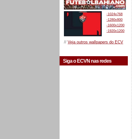
-1024x768
-1280x800
-1600x1200
-1920x1200
//
Veja outros wallpapers do ECV
Siga o ECVN nas redes