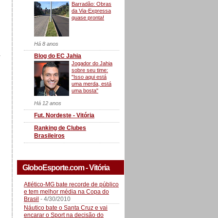
Barradão: Obras
da Via-Expressa
quase pronta!
Há 8 anos
a
Blog do EC Jahia
Jogador do Jahia
sobre seu time:
"Isso aqui está
uma merda, está
uma bosta"
Há 12 anos
Fut. Nordeste - Vitória
Ranking de Clubes
Brasileiros
GloboEsporte.com - Vitória
Atlético-MG bate recorde de público
e tem melhor média na Copa do
Brasil
- 4/30/2010
Náutico bate o Santa Cruz e vai
encarar o Sport na decisão do