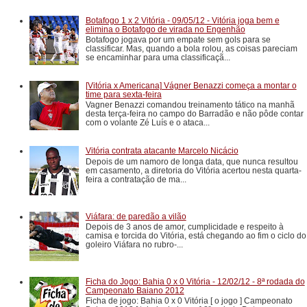
Botafogo 1 x 2 Vitória - 09/05/12 - Vitória joga bem e
elimina o Botafogo de virada no Engenhão
Botafogo jogava por um empate sem gols para se
classificar. Mas, quando a bola rolou, as coisas pareciam
se encaminhar para uma classificaçã...
[Vitória x Americana] Vágner Benazzi começa a montar o
time para sexta-feira
Vagner Benazzi comandou treinamento tático na manhã
desta terça-feira no campo do Barradão e não pôde contar
com o volante Zé Luís e o ataca...
Vitória contrata atacante Marcelo Nicácio
Depois de um namoro de longa data, que nunca resultou
em casamento, a diretoria do Vitória acertou nesta quarta-
feira a contratação de ma...
Viáfara: de paredão a vilão
Depois de 3 anos de amor, cumplicidade e respeito à
camisa e torcida do Vitória, está chegando ao fim o ciclo do
goleiro Viáfara no rubro-...
Ficha do Jogo: Bahia 0 x 0 Vitória - 12/02/12 - 8ª rodada do
Campeonato Baiano 2012
Ficha de jogo: Bahia 0 x 0 Vitória [ o jogo ] Campeonato