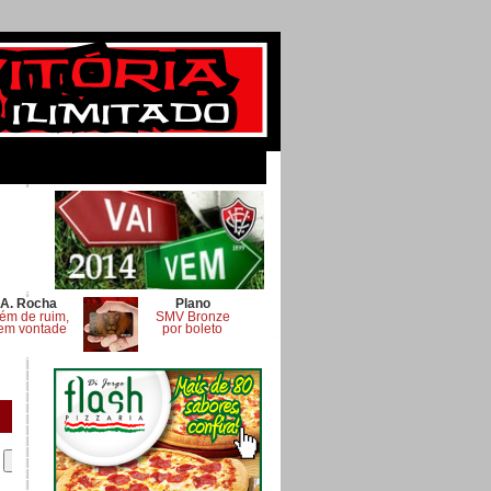
A. Rocha
Plano
ém de ruim,
SMV Bronze
em vontade
por boleto
.