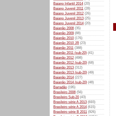
Baiano Infantil 2014
(20)
Baiano Juvenil 2011
(28)
Baiano Juvenil 2012
(26)
Baiano Juvenil 2013
(25)
Baiano Juvenil 2014
(20)
Baianão 2008
(35)
Baianão 2009
(88)
Baianão 2010
(176)
Baianão 2010 JR
(23)
Baianão 2011
(388)
Baianão 2011 (sub-20)
(41)
Baianão 2012
(498)
Baianão 2012 (sub-20)
(68)
Baianão 2013
(312)
Baianão 2013 (sub-20)
(49)
Baianão 2014
(227)
Baianão 2014 (sub-20)
(48)
Barradão
(195)
Brasileiro 2008
(56)
Brasileiro Sub-20
(43)
Brasileiro série A 2013
(693)
Brasileiro série A 2014
(615)
Brasileiro série B 2011
(926)