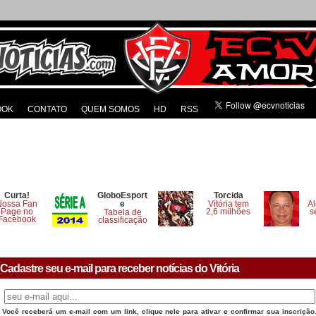
OOK
CONTATO
QUEM SOMOS
HD
RSS
Curta!
GloboEsport
Torcida
Nossa Fan
e
Vitória tem
Al
Page no
2,6 milhões
s
Tabela de
Facebook
classificação
Cadastre seu e-mail para receber notícias do Vitória
Você receberá um e-mail com um link, clique nele para ativar e confirmar sua inscrição