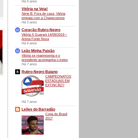
Há 5 anos
Vitória na Veia!
Série B: Fora de casa, Vitória
empata com a Chapecoense
Há 5 anos
Coração Rubro-Negro
Vitória X Guarani 14/09/2019 –
Arena Fonte Nova
Há 6 anos
Leão Minha Paixão
Vitória se reapresenta e o
presidente acompanha o treino
Há 7 anos
Rubro-Negro Baiano
CAMPEONATOS
ESTADUAIS EM
EXTINÇÃO?
Há 7 anos
Leões do Barradão
Copa do Brasil
2017