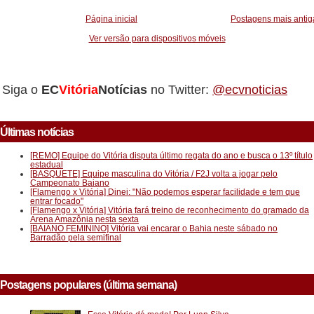
_________
Página inicial
Postagens mais antig
Ver versão para dispositivos móveis
Siga o
EC
Vitória
Notícias
no Twitter:
@ecvnoticias
Últimas notícias
[REMO] Equipe do Vitória disputa último regata do ano e busca o 13º título
estadual
[BASQUETE] Equipe masculina do Vitória / F2J volta a jogar pelo
Campeonato Baiano
[Flamengo x Vitória] Dinei: "Não podemos esperar facilidade e tem que
entrar focado"
[Flamengo x Vitória] Vitória fará treino de reconhecimento do gramado da
Arena Amazônia nesta sexta
[BAIANO FEMININO] Vitória vai encarar o Bahia neste sábado no
Barradão pela semifinal
Postagens populares (última semana)