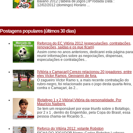
Baiano 2012 [ tabela de jogos ] 8ª rodada Data :
12/02/2012 (domingo) Horário ...
Postagens populares (últimos 30 dias)
Reforços do EC Vitória 2012 (especulações, contratações,
renovações, saídas e os que ficam)
Assim como no anos anteriores, dedicarei esta página para
reunir informações sobre as negociações, dispensas,
especulações e contratações...
[Vitória x Camaçari] Cerezo relacionou 20 jogadores, entre
eles Victor Ramos. Geovanni de fora.
O zagueiro Victor Ramo s, a mais recente contratação do
rubro-negro, foi relacionado para o jogo desta quarta-feira,
contra o Camaçari, às 2...
[Botafogo 1 x 2 Vitória] Vitória da personalidade. Por
Maurício Naiberg.
Se tem um responsável por esse triunfo sobre o Botafogo,
por 2 x 1 , dentro do Engenhão, pela Copa do Brasil, essa
pessoa chama-se Ricardo S...
Reforço do Vitória 2012: volante Robston
FICHA DO JOGADOR Nome: Carlos Robston Ludgero