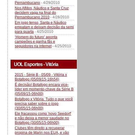
Pernambucano
- 4/29/2010
Nos Aflitos, Náutico e Santa Cruz
decidem vaga na final do
Pernambucano 2010
- 4/28/2010
Em jogo tenso, Santa e Náutico
empatam e deixam decisão da semi
para quarta
- 4/25/2010
‘Homem do futuro’ aponta
campeões e ganha fãs e
seguidores na internet
- 4/25/2010
UOL Esportes - Vitória
2015 - Série B - 05/09 - Vitória x
Botafogo (05/09/15-16h54)
É decisão! Botafogo encara vice-
líder em momento-chave da Série B
(05/09/15-06h00)
Botafogo x Vitória. Tudo o que você
precisa saber sobre o jogo
(30/05/15-06h00)
Ele fracassou como 'novo Seedorf'
e não deixa a menor saudade no
Botafogo (30/05/15-06h00)
Clubes têm direito a recuperar
propina de Marin nos EUA, e vão