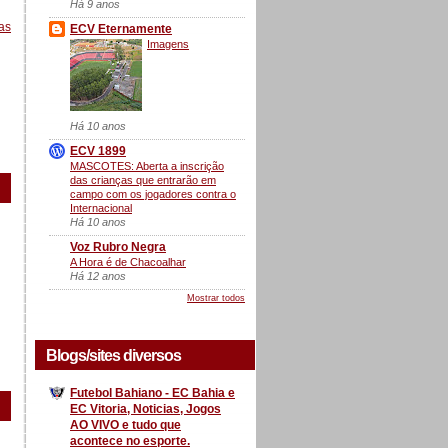
Há 9 anos
as
ECV Eternamente
Imagens
Há 10 anos
ECV 1899
MASCOTES: Aberta a inscrição
das crianças que entrarão em
campo com os jogadores contra o
Internacional
Há 10 anos
Voz Rubro Negra
A Hora é de Chacoalhar
Há 12 anos
Mostrar todos
Blogs/sites diversos
Futebol Bahiano - EC Bahia e
EC Vitoria, Noticias, Jogos
AO VIVO e tudo que
acontece no esporte.