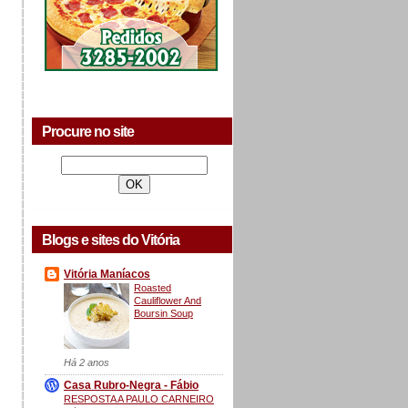
Procure no site
Blogs e sites do Vitória
Vitória Maníacos
Roasted
Cauliflower And
Boursin Soup
Há 2 anos
Casa Rubro-Negra - Fábio
RESPOSTA A PAULO CARNEIRO