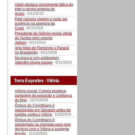
Odair destaca crescimento tático do
Inter e elogia entrega do
grupo
- 6/11/2018
Pelé cancela viagem e pode ser
ausência na abertura da
Copa
- 6/11/2018
Presidente do Grêmio revela oferta
do Santos pelo volante
Jaílson
- 6/11/2018
Veja fotos de Flamengo x Paraná
no Brasileirão
- 6/11/2018
Na bronca com arbitragem,
Valentim elogia equipe
- 6/11/2018
Terra Esportes - Vitória
Vitória crucial: Carpini enaltece
vantagem da expulsão e confiança
do time
- 11/21/2024
Ônibus do Corinthians é
apedrejado em Salvador antes de
partida contra o Vitória
- 11/9/2024
Ônibus do Corinthians é
apedrejado na chegada para jogo
decisivo com o Vitória e aumenta
tensão
- 11/10/2024