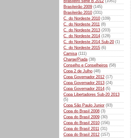
Brasileiro série B 2012
(1051)
Brasileirão 2009
(145)
Brasileirão 2010
(331)
C. do Nordeste 2010
(109)
C. do Nordeste 2011
(8)
C. do Nordeste 2013
(203)
C. do Nordeste 2014
(128)
C. do Nordeste 2014 Sub-20
(1)
C. do Nordeste 2015
(6)
Camisa
(111)
Charge/Piada
(38)
Conselho e Conselheiros
(58)
Copa 2 de Julho
(48)
Copa Governador 2012
(17)
Copa Governador 2013
(24)
Copa Governador 2014
(5)
Copa Libertadores Sub-20 2013
(5)
Copa São Paulo Junior
(93)
Copa do Brasil 2008
(3)
Copa do Brasil 2009
(30)
Copa do Brasil 2010
(156)
Copa do Brasil 2011
(31)
Copa do Brasil 2012
(157)