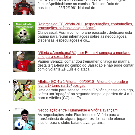
Junior Apelido/Nome na camisa: Robston Data de
nascimento: 23/12/1981 Natural de: ...
Reforços do EC Vitória 2011 (especulações, contratações,
renovações, saídas e os que ficam)
Olá pessoal, Assim como no ano passado , dedicarei esta
página para reunir informações sobre as negociações,
dispensas, especulações e co...
[Vitória x Americana] Vágner Benazzi começa a montar o
time para sexta-feira
Vagner Benazzi comandou treinamento tático na manhã
desta terça-feira no campo do Barradão e não pôde contar
com o volante Zé Luís e o ataca...
Atlético-GO 4 x 1 Vitória - 05/09/10 - Vitória é goleado e
fecha 1º turno na 15ª posição
Uma derrota para ser esquecida. O Vitória, neste domingo,
sofreu um “apagão” no segundo tempo, e perdeu de 4 a 1
para o Atlético (GO), no Es...
Negociação entre Fluminense e Vitória avançam
As negociações entre Fluminense e Vitória para a
transferência de alguns jogadores do inchado elenco
tricolor para o clube baiano avançaram...