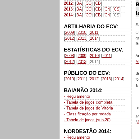
2012
: [
BA
] [
CO
] [
CB
]
B
2013
: [
BA
] [
CO
] [
CB
] [
CN
] [
CS
]
t
2014
: [
BA
] [
CO
] [
CB
] [
CN
] [CS]
P
ARTILHARIA DO ECV:
[
2009
] [
2010
] [
2011
]
O
[
2012
] [
2013
] [
2014
]
g
B
ESTATÍSTICAS DO ECV:
[
2008
] [
2009
] [
2010
] [
2011
]
A
[
2012
] [
2013
] [2014]
M
PÚBLICO DO ECV:
S
[
2010
] [
2011
] [
2012
] [
2013
] [
2014
]
fo
a
BAIANÃO 2014:
- Regulamento
- Tabela de jogos completa
E
-
Tabela de jogos do Vitória
- Classificação por rodada
M
- Tabela de jogos (sub-20)
[
3
NORDESTÃO 2014:
- Regulamento