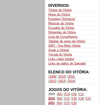
DIVERSOS:
Títulos do Vitória
Hinos do Vitória
Esportes Olímpicos
Músicas do Vitória
Escudos do Vitória
Dirigentes do Vitória
Lista de Conselheiros
Tabelas de jogos do Vitória
SMV - Sou Mais Vitória
Ajude o Vitória!
Torcida do Vitória
Links sobre futebol
Links de rádios de Salvador
ELENCO DO VITÓRIA:
[
2009
] [
2010
] [
2011
]
[
2012
] [
2013
] [
2014
]
JOGOS DO VITÓRIA:
2009
: [
BA
] [
CO
] [
CB
] [
CS
]
2010
: [
BA
] [
CO
] [
CB
] [
CN
] [
CS
]
2011
: [
BA
] [
CO
] [
CB
]