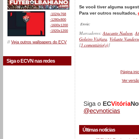
Se você tiver alguma suges
Para ver outros resultados,
-1024x768
-1280x800
Envie:
-1600x1200
-1920x1200
Marcadores:
Atacante Nadson
,
At
Goleiro Viáfara
,
Volante Vanders
//
Veja outros wallpapers do ECV
[
3 comentário(s)
]
Siga o ECVN nas redes
__________
Página inic
Ver versã
Siga o
EC
Vitória
No
@ecvnoticias
Últimas notícias