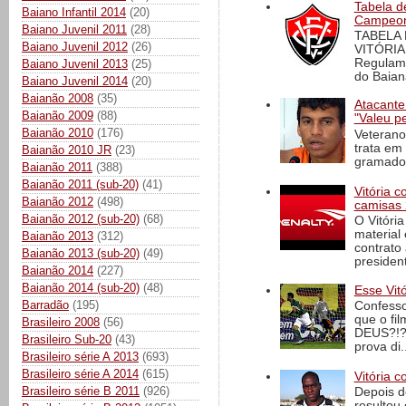
Tabela d
Baiano Infantil 2014
(20)
Campeona
Baiano Juvenil 2011
(28)
TABELA
Baiano Juvenil 2012
(26)
VITÓRIA
Regulame
Baiano Juvenil 2013
(25)
do Baian
Baiano Juvenil 2014
(20)
Baianão 2008
(35)
Atacante
Baianão 2009
(88)
"Valeu p
Baianão 2010
(176)
Veterano
trata em
Baianão 2010 JR
(23)
gramado 
Baianão 2011
(388)
Baianão 2011 (sub-20)
(41)
Vitória 
Baianão 2012
(498)
camisas 
Baianão 2012 (sub-20)
(68)
O Vitóri
material
Baianão 2013
(312)
contrato
Baianão 2013 (sub-20)
(49)
president
Baianão 2014
(227)
Baianão 2014 (sub-20)
(48)
Esse Vit
Barradão
(195)
Confesso
que o fi
Brasileiro 2008
(56)
DEUS?!?!
Brasileiro Sub-20
(43)
prova di..
Brasileiro série A 2013
(693)
Brasileiro série A 2014
(615)
Vitória c
Brasileiro série B 2011
(926)
Depois d
resultou 