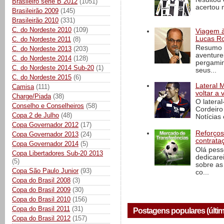
Brasileiro série B 2012
(1051)
acertou n
Brasileirão 2009
(145)
Brasileirão 2010
(331)
C. do Nordeste 2010
(109)
Viagem à 
Lucas Ro
C. do Nordeste 2011
(8)
Resumo d
C. do Nordeste 2013
(203)
aventure
C. do Nordeste 2014
(128)
pergamin
C. do Nordeste 2014 Sub-20
(1)
seus...
C. do Nordeste 2015
(6)
Lateral 
Camisa
(111)
voltar a 
Charge/Piada
(38)
O latera
Conselho e Conselheiros
(58)
Cordeiro
Copa 2 de Julho
(48)
Notícias 
Copa Governador 2012
(17)
Reforços
Copa Governador 2013
(24)
contrata
Copa Governador 2014
(5)
Olá pess
Copa Libertadores Sub-20 2013
dedicare
(5)
sobre as
Copa São Paulo Junior
(93)
co...
Copa do Brasil 2008
(3)
Copa do Brasil 2009
(30)
Copa do Brasil 2010
(156)
Copa do Brasil 2011
(31)
Postagens populares (últim
Copa do Brasil 2012
(157)