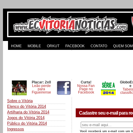
HOME
MOBILE
ORKUT
FACEBOOK
CONTATO
QUEM SOM
Placar: 2x0
Curta!
GloboE
Leão perde
Nossa Fan
e
para
Page no
Tabel
Figueirense
Facebook
classifi
Sobre o Vitória
Elenco do Vitória 2014
Artilharia do Vitória 2014
Cadastre seu e-mail para re
Jogos do Vitória 2014
Público do Vitória 2014
Ingressos
Você receberá um e-mail com um lin