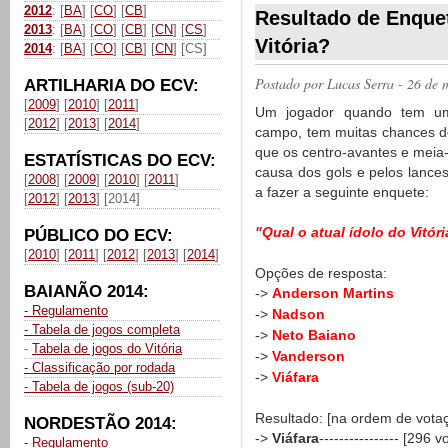
2012
: [
BA
] [
CO
] [
CB
]
Resultado de Enquete
2013
: [
BA
] [
CO
] [
CB
] [
CN
] [
CS
]
Vitória?
2014
: [
BA
] [
CO
] [
CB
] [
CN
] [CS]
Postado por
Lucas Serra
- 26 de 
ARTILHARIA DO ECV:
[
2009
] [
2010
] [
2011
]
Um jogador quando tem uma
[
2012
] [
2013
] [
2014
]
campo, tem muitas chances de
que os centro-avantes e meia
ESTATÍSTICAS DO ECV:
causa dos gols e pelos lance
[
2008
] [
2009
] [
2010
] [
2011
]
a fazer a seguinte enquete:
[
2012
] [
2013
] [2014]
"Qual o atual ídolo do Vitór
PÚBLICO DO ECV:
[
2010
] [
2011
] [
2012
] [
2013
] [
2014
]
Opções de resposta:
BAIANÃO 2014:
->
Anderson Martins
- Regulamento
->
Nadson
- Tabela de jogos completa
->
Neto Baiano
-
Tabela de jogos do Vitória
->
Vanderson
- Classificação por rodada
->
Viáfara
- Tabela de jogos (sub-20)
Resultado: [na ordem de votaç
NORDESTÃO 2014:
->
Viáfara
---------------- [296 
- Regulamento