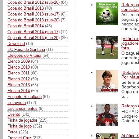
Copa do Brasil 2012 (sub-20)
(84)
Reforços
Copa do Brasil 2013
(70)
contrata
Copa do Brasil 2013 (sub-17)
(6)
Assim co
página p
Copa do Brasil 2013 (sub-20)
(7)
negociaç
Copa do Brasil 2014
(43)
contrataç
Copa do Brasil 2014 (sub-17)
(11)
Copa do Brasil 2014 (sub-20)
(35)
[Vitória
jogadore
Download
(13)
fora.
EC Feira de Santana
(11)
O zaguei
Eleições do Vitória
(64)
contrata
Elenco 2009
(64)
jogo dest
Elenco 2010
(60)
[Botafogo
Elenco 2011
(66)
Por Maur
Elenco 2012
(59)
Se tem u
Elenco 2013
(63)
Botafogo
Elenco 2014
(60)
Copa do 
S...
Enquete-Resultado
(61)
Entrevista
(172)
Reforço 
Esclarecimentos
(9)
FICHA D
Evento
(141)
Ludgero 
Ficha de jogador
(215)
Data de 
Ficha de jogo
(352)
Fotos
(226)
Atlético-
Franciel Cruz
(213)