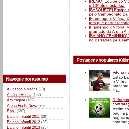
[REMO] Equipe do Vitó
o 13º título estadual
[BASQUETE] Equipe mas
pelo Campeonato Ba
[Flamengo x Vitória] 
tem que entrar focad
[Flamengo x Vitória] 
gramado da Arena Am
[BAIANO FEMININO] Vi
no Barradão pela semi
Postagens populares (últi
Vitória n
Estão ba
Navegue por assunto
o Vitóri
atacante
Ajudando o Vitória
(10)
fin...
Antônio Rocha
(147)
Reforços
Arbitragem
(189)
contrata
Arena Fonte Nova
(70)
Assim co
BAVI
(687)
página p
Baiano Infantil 2011
(29)
negociaç
Baiano Infantil 2012
(26)
contrataç
Baiano Infantil 2013
(25)