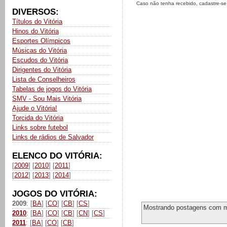
Caso não tenha recebido, cadastre-s
DIVERSOS:
Títulos do Vitória
Hinos do Vitória
Esportes Olímpicos
Músicas do Vitória
Escudos do Vitória
Dirigentes do Vitória
Lista de Conselheiros
Tabelas de jogos do Vitória
SMV - Sou Mais Vitória
Ajude o Vitória!
Torcida do Vitória
Links sobre futebol
Links de rádios de Salvador
ELENCO DO VITÓRIA:
[
2009
] [
2010
] [
2011
]
[
2012
] [
2013
] [
2014
]
JOGOS DO VITÓRIA:
2009
: [
BA
] [
CO
] [
CB
] [
CS
]
Mostrando postagens com 
2010
: [
BA
] [
CO
] [
CB
] [
CN
] [
CS
]
2011
: [
BA
] [
CO
] [
CB
]