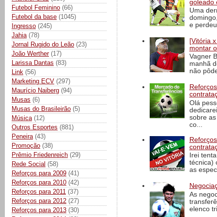
goleado 
Futebol Feminino
(66)
Uma derr
Futebol da base
(1045)
domingo,
e perdeu 
Ingresso
(245)
Jahia
(78)
[Vitória
Jornal Rugido do Leão
(23)
montar o
João Werther
(17)
Vagner B
Larissa Dantas
(83)
manhã de
não pôde
Link
(56)
Marketing ECV
(297)
Reforços
Maurício Naiberg
(94)
contrata
Musas
(6)
Olá pess
Musas do Brasileirão
(5)
dedicare
sobre as
Música
(12)
co...
Outros Esportes
(881)
Peneira
(43)
Reforços
Promoção
(38)
contrata
Prêmio Friedenreich
(29)
Irei tent
técnica)
Rede Social
(58)
as espec
Reforços para 2009
(41)
Reforços para 2010
(42)
Negociaç
Reforços para 2011
(37)
As negoc
Reforços para 2012
(27)
transfer
elenco t
Reforços para 2013
(30)