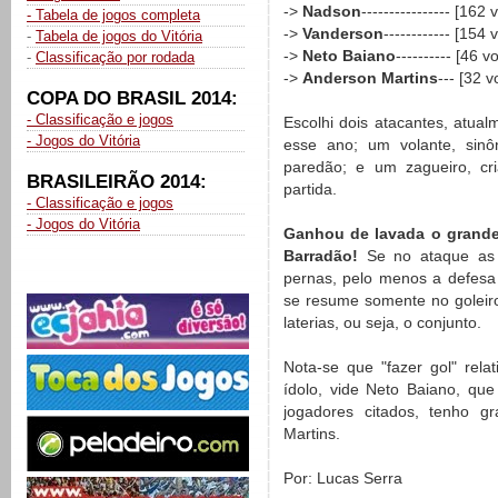
->
Nadson
---------------- [162
- Tabela de jogos completa
->
Vanderson
------------ [154
-
Tabela de jogos do Vitória
->
Neto Baiano
---------- [46 
-
Classificação por rodada
->
Anderson Martins
--- [32 
COPA DO BRASIL 2014:
- Classificação e jogos
Escolhi dois atacantes, atual
- Jogos do Vitória
esse ano; um volante, sin
paredão; e um zagueiro, c
BRASILEIRÃO 2014:
partida.
- Classificação e jogos
- Jogos do Vitória
Ganhou de lavada o grande 
Barradão!
Se no ataque as 
pernas, pelo menos a defesa
se resume somente no goleir
laterias, ou seja, o conjunto.
Nota-se que "fazer gol" rela
ídolo, vide Neto Baiano, que
jogadores citados, tenho 
Martins.
Por: Lucas Serra