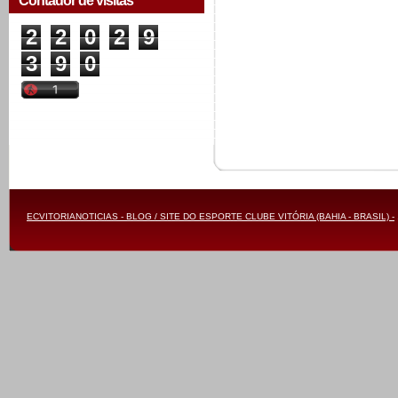
Contador de visitas
2
2
0
2
9
3
9
0
ECVITORIANOTICIAS - BLOG / SITE DO ESPORTE CLUBE VITÓRIA (BAHIA - BRASIL) -