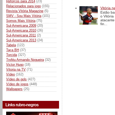
Reforços para 2014
(23)
Relacionados para jogo
(155)
Vitória n
Revista Vitória Magazine
(5)
Estão ba
SMV - Sou Mais Vitória
(101)
o Vitóri
atacante
Somos Mais Vitória
(75)
fin...
Sul-Americana 2009
(20)
Sul-Americana 2010
(26)
Sul-Americana 2011
(2)
Sul-Americana 2013
(24)
Tabela
(122)
Taça BH
(37)
Torcida
(327)
Troféu Armando Nogueira
(32)
Victor Hugo
(18)
Vitoria na TV
(71)
Vídeo
(162)
Vídeo de gols
(427)
Vídeo de jogos
(448)
Wallpapers
(25)
Links rubro-negros