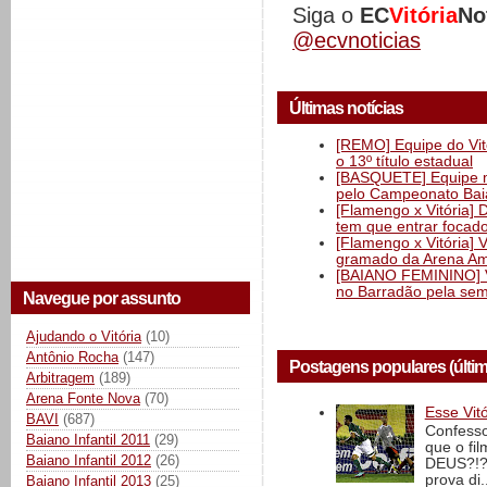
Siga o
EC
Vitória
No
@ecvnoticias
Últimas notícias
[REMO] Equipe do Vitó
o 13º título estadual
[BASQUETE] Equipe mas
pelo Campeonato Ba
[Flamengo x Vitória] 
tem que entrar focad
[Flamengo x Vitória] 
gramado da Arena Am
[BAIANO FEMININO] Vi
no Barradão pela semi
Navegue por assunto
Ajudando o Vitória
(10)
Antônio Rocha
(147)
Postagens populares (últi
Arbitragem
(189)
Arena Fonte Nova
(70)
Esse Vit
BAVI
(687)
Confesso
Baiano Infantil 2011
(29)
que o fi
Baiano Infantil 2012
(26)
DEUS?!?!
prova di..
Baiano Infantil 2013
(25)