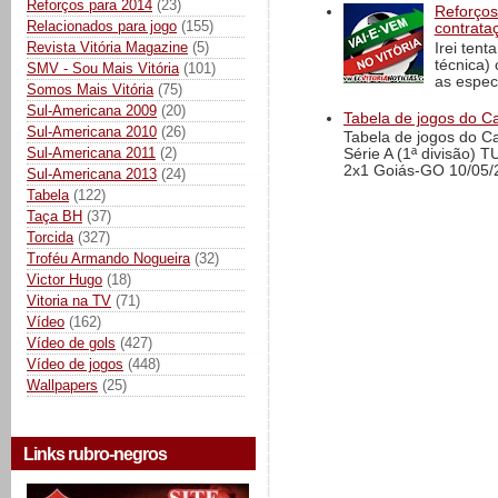
Reforços para 2014
(23)
Reforços
Relacionados para jogo
(155)
contrata
Revista Vitória Magazine
(5)
Irei tent
técnica)
SMV - Sou Mais Vitória
(101)
as espec
Somos Mais Vitória
(75)
Sul-Americana 2009
(20)
Tabela de jogos do Ca
Sul-Americana 2010
(26)
Tabela de jogos do C
Sul-Americana 2011
(2)
Série A (1ª divisão) 
2x1 Goiás-GO 10/05/2
Sul-Americana 2013
(24)
Tabela
(122)
Taça BH
(37)
Torcida
(327)
Troféu Armando Nogueira
(32)
Victor Hugo
(18)
Vitoria na TV
(71)
Vídeo
(162)
Vídeo de gols
(427)
Vídeo de jogos
(448)
Wallpapers
(25)
Links rubro-negros