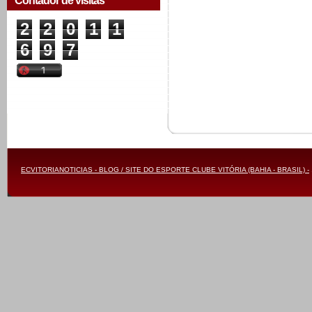
Contador de visitas
2
2
0
1
1
6
9
7
ECVITORIANOTICIAS - BLOG / SITE DO ESPORTE CLUBE VITÓRIA (BAHIA - BRASIL) -