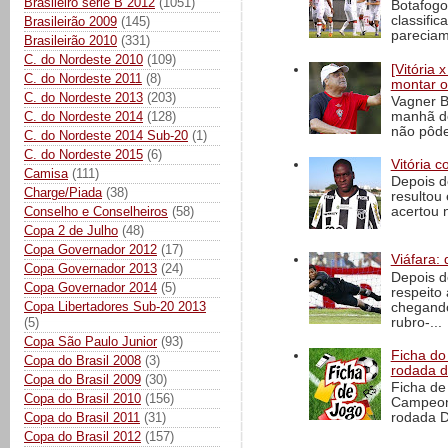
Brasileiro série B 2012
(1051)
Botafogo
classific
Brasileirão 2009
(145)
pareciam
Brasileirão 2010
(331)
C. do Nordeste 2010
(109)
[Vitória
C. do Nordeste 2011
(8)
montar o
C. do Nordeste 2013
(203)
Vagner B
manhã de
C. do Nordeste 2014
(128)
não pôde
C. do Nordeste 2014 Sub-20
(1)
C. do Nordeste 2015
(6)
Vitória c
Camisa
(111)
Depois d
Charge/Piada
(38)
resultou 
Conselho e Conselheiros
(58)
acertou n
Copa 2 de Julho
(48)
Copa Governador 2012
(17)
Viáfara: 
Copa Governador 2013
(24)
Depois d
Copa Governador 2014
(5)
respeito 
Copa Libertadores Sub-20 2013
chegando 
rubro-...
(5)
Copa São Paulo Junior
(93)
Ficha do 
Copa do Brasil 2008
(3)
rodada 
Copa do Brasil 2009
(30)
Ficha de 
Copa do Brasil 2010
(156)
Campeona
Copa do Brasil 2011
(31)
rodada D
Copa do Brasil 2012
(157)