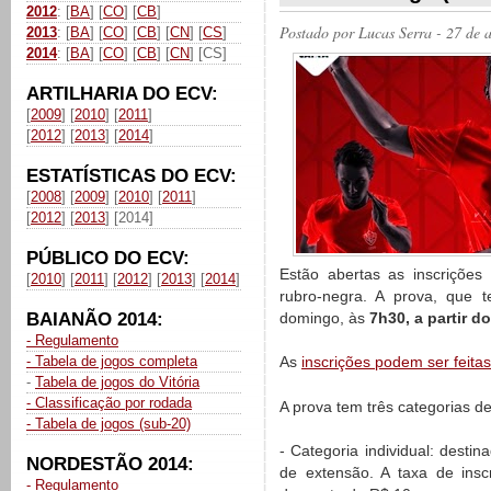
2012
: [
BA
] [
CO
] [
CB
]
Postado por
Lucas Serra
- 27 de 
2013
: [
BA
] [
CO
] [
CB
] [
CN
] [
CS
]
2014
: [
BA
] [
CO
] [
CB
] [
CN
] [CS]
ARTILHARIA DO ECV:
[
2009
] [
2010
] [
2011
]
[
2012
] [
2013
] [
2014
]
ESTATÍSTICAS DO ECV:
[
2008
] [
2009
] [
2010
] [
2011
]
[
2012
] [
2013
] [2014]
PÚBLICO DO ECV:
Estão abertas as inscriçõe
[
2010
] [
2011
] [
2012
] [
2013
] [
2014
]
rubro-negra. A prova, que t
BAIANÃO 2014:
domingo, às
7h30, a partir d
- Regulamento
- Tabela de jogos completa
As
inscrições podem ser feitas
-
Tabela de jogos do Vitória
- Classificação por rodada
A prova tem três categorias de
- Tabela de jogos (sub-20)
- Categoria individual: desti
NORDESTÃO 2014:
de extensão. A taxa de insc
- Regulamento