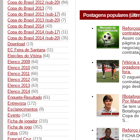
Copa do Brasil 2012 (sub-20)
(84)
Copa do Brasil 2013
(70)
Copa do Brasil 2013 (sub-17)
(6)
Postagens populares (últim
Copa do Brasil 2013 (sub-20)
(7)
Copa do Brasil 2014
(43)
Reforços
Copa do Brasil 2014 (sub-17)
(11)
contrata
Copa do Brasil 2014 (sub-20)
(35)
Assim co
página p
Download
(13)
negociaç
EC Feira de Santana
(11)
contrataç
Eleições do Vitória
(64)
Elenco 2009
(64)
[Vitória
jogadore
Elenco 2010
(60)
fora.
Elenco 2011
(66)
O zaguei
Elenco 2012
(59)
contrata
Elenco 2013
(63)
jogo dest
Elenco 2014
(60)
[Botafogo
Enquete-Resultado
(61)
Por Maur
Entrevista
(172)
Se tem u
Esclarecimentos
(9)
Botafogo
Evento
(141)
Copa do 
S...
Ficha de jogador
(215)
Ficha de jogo
(352)
Reforço 
Fotos
(226)
FICHA D
Franciel Cruz
(213)