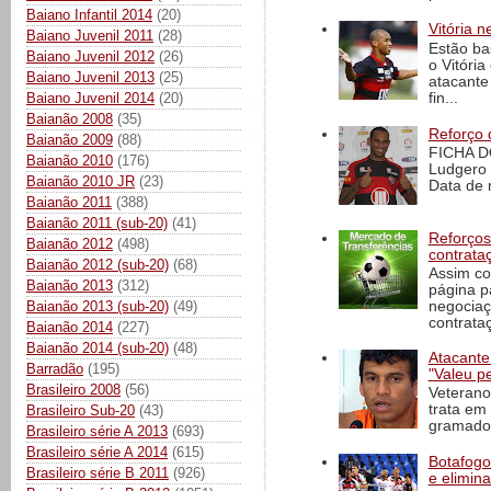
Baiano Infantil 2014
(20)
Vitória n
Baiano Juvenil 2011
(28)
Estão ba
Baiano Juvenil 2012
(26)
o Vitóri
Baiano Juvenil 2013
(25)
atacante
fin...
Baiano Juvenil 2014
(20)
Baianão 2008
(35)
Reforço 
Baianão 2009
(88)
FICHA D
Baianão 2010
(176)
Ludgero 
Baianão 2010 JR
(23)
Data de 
Baianão 2011
(388)
Baianão 2011 (sub-20)
(41)
Reforços
Baianão 2012
(498)
contrata
Baianão 2012 (sub-20)
(68)
Assim co
Baianão 2013
(312)
página p
Baianão 2013 (sub-20)
(49)
negociaç
contrataç
Baianão 2014
(227)
Baianão 2014 (sub-20)
(48)
Atacante
Barradão
(195)
"Valeu p
Brasileiro 2008
(56)
Veterano
trata em
Brasileiro Sub-20
(43)
gramado 
Brasileiro série A 2013
(693)
Brasileiro série A 2014
(615)
Botafogo 
Brasileiro série B 2011
(926)
e elimin