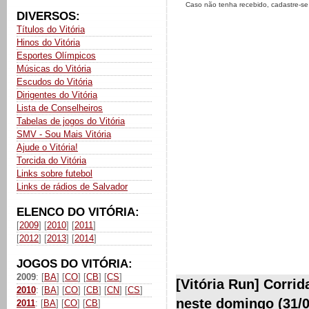
Caso não tenha recebido, cadastre-s
DIVERSOS:
Títulos do Vitória
Hinos do Vitória
Esportes Olímpicos
Músicas do Vitória
Escudos do Vitória
Dirigentes do Vitória
Lista de Conselheiros
Tabelas de jogos do Vitória
SMV - Sou Mais Vitória
Ajude o Vitória!
Torcida do Vitória
Links sobre futebol
Links de rádios de Salvador
ELENCO DO VITÓRIA:
[
2009
] [
2010
] [
2011
]
[
2012
] [
2013
] [
2014
]
JOGOS DO VITÓRIA:
2009
: [
BA
] [
CO
] [
CB
] [
CS
]
[Vitória Run] Corrid
2010
: [
BA
] [
CO
] [
CB
] [
CN
] [
CS
]
neste domingo (31/0
2011
: [
BA
] [
CO
] [
CB
]