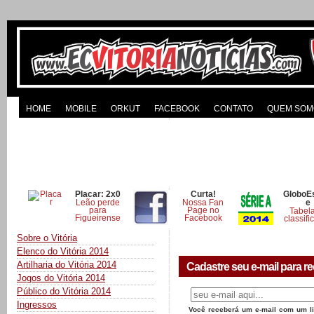
HOME
MOBILE
ORKUT
FACEBOOK
CONTATO
QUEM SOM
Placar: 2x0
Curta!
GloboE
Leão perde
Nossa Fan
e
para
Page no
Tabel
Figueirense
Facebook
classifi
Sobre o Vitória
Elenco do Vitória 2014
Artilharia do Vitória 2014
Cadastre seu e-mail para re
Jogos do Vitória 2014
Público do Vitória 2014
Ingressos
Você receberá um e-mail com um lin