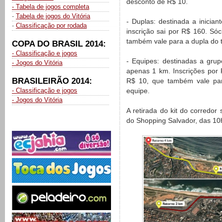
desconto de R$ 10.
- Tabela de jogos completa
-
Tabela de jogos do Vitória
- Duplas: destinada a inician
-
Classificação por rodada
inscrição sai por R$ 160. Só
também vale para a dupla do t
COPA DO BRASIL 2014:
- Classificação e jogos
- Equipes: destinadas a gru
- Jogos do Vitória
apenas 1 km. Inscrições por 
BRASILEIRÃO 2014:
R$ 10, que também vale pa
- Classificação e jogos
equipe.
- Jogos do Vitória
A retirada do kit do corredor
do Shopping Salvador, das 10