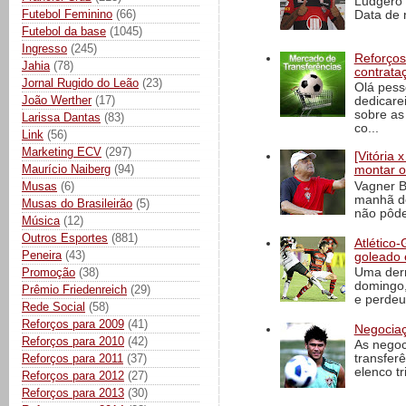
Ludgero 
Futebol Feminino
(66)
Data de 
Futebol da base
(1045)
Ingresso
(245)
Reforços
Jahia
(78)
contrata
Jornal Rugido do Leão
(23)
Olá pess
João Werther
(17)
dedicare
sobre as
Larissa Dantas
(83)
co...
Link
(56)
Marketing ECV
(297)
[Vitória
Maurício Naiberg
(94)
montar o
Vagner B
Musas
(6)
manhã de
Musas do Brasileirão
(5)
não pôde
Música
(12)
Outros Esportes
(881)
Atlético-
Peneira
(43)
goleado 
Promoção
(38)
Uma derr
domingo,
Prêmio Friedenreich
(29)
e perdeu 
Rede Social
(58)
Reforços para 2009
(41)
Negociaç
Reforços para 2010
(42)
As negoc
Reforços para 2011
(37)
transfer
elenco t
Reforços para 2012
(27)
Reforços para 2013
(30)