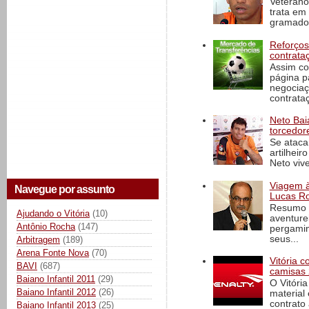
Veterano
trata em
gramado 
Reforços
contrata
Assim co
página p
negociaç
contrataç
Neto Baia
torcedore
Se ataca
artilheir
Neto vive
Viagem à 
Navegue por assunto
Lucas Ro
Resumo d
Ajudando o Vitória
(10)
aventure
Antônio Rocha
(147)
pergamin
seus...
Arbitragem
(189)
Arena Fonte Nova
(70)
Vitória 
BAVI
(687)
camisas 
Baiano Infantil 2011
(29)
O Vitóri
Baiano Infantil 2012
(26)
material
contrato
Baiano Infantil 2013
(25)