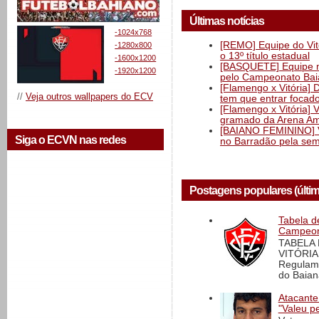
Últimas notícias
-1024x768
[REMO] Equipe do Vitó
-1280x800
o 13º título estadual
-1600x1200
[BASQUETE] Equipe mas
-1920x1200
pelo Campeonato Ba
[Flamengo x Vitória] 
//
Veja outros wallpapers do ECV
tem que entrar focad
[Flamengo x Vitória] 
gramado da Arena Am
[BAIANO FEMININO] Vi
Siga o ECVN nas redes
no Barradão pela semi
Postagens populares (últi
Tabela d
Campeona
TABELA
VITÓRIA
Regulame
do Baian
Atacante
"Valeu p