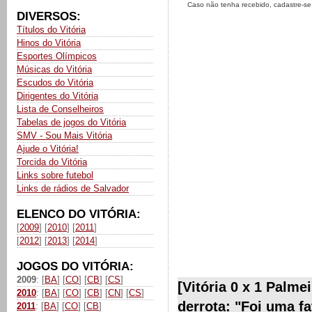
Caso não tenha recebido, cadastre-s
DIVERSOS:
Títulos do Vitória
Hinos do Vitória
Esportes Olímpicos
Músicas do Vitória
Escudos do Vitória
Dirigentes do Vitória
Lista de Conselheiros
Tabelas de jogos do Vitória
SMV - Sou Mais Vitória
Ajude o Vitória!
Torcida do Vitória
Links sobre futebol
Links de rádios de Salvador
ELENCO DO VITÓRIA:
[
2009
] [
2010
] [
2011
]
[
2012
] [
2013
] [
2014
]
JOGOS DO VITÓRIA:
2009
: [
BA
] [
CO
] [
CB
] [
CS
]
[Vitória 0 x 1 Palm
2010
: [
BA
] [
CO
] [
CB
] [
CN
] [
CS
]
derrota: "Foi uma fa
2011
: [
BA
] [
CO
] [
CB
]