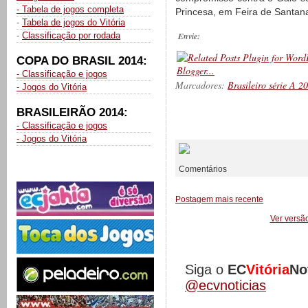
- Tabela de jogos completa
Princesa, em Feira de Santana
-
Tabela de jogos do Vitória
-
Classificação por rodada
Envie:
COPA DO BRASIL 2014:
- Classificação e jogos
Marcadores:
Brasileiro série A 2
- Jogos do Vitória
BRASILEIRÃO 2014:
- Classificação e jogos
__________
- Jogos do Vitória
Comentários
Postagem mais recente
Ver versã
Siga o
EC
Vitória
No
@ecvnoticias