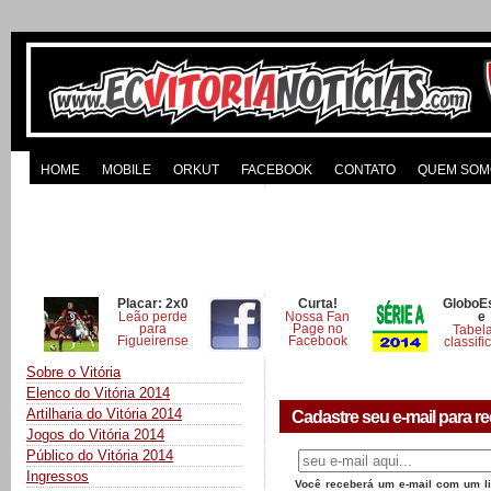
HOME
MOBILE
ORKUT
FACEBOOK
CONTATO
QUEM SOM
Placar: 2x0
Curta!
GloboE
Leão perde
Nossa Fan
e
para
Page no
Tabel
Figueirense
Facebook
classifi
Sobre o Vitória
Elenco do Vitória 2014
Artilharia do Vitória 2014
Cadastre seu e-mail para re
Jogos do Vitória 2014
Público do Vitória 2014
Ingressos
Você receberá um e-mail com um lin