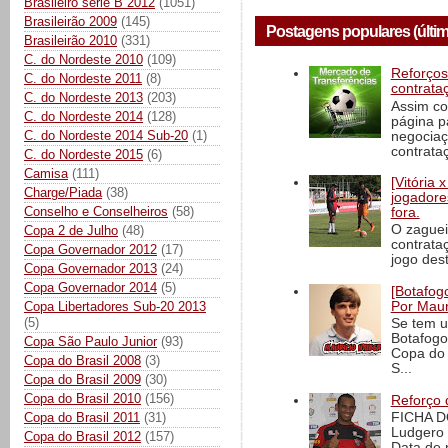
Brasileiro série B 2012
(1051)
Brasileirão 2009
(145)
Postagens populares (últim
Brasileirão 2010
(331)
C. do Nordeste 2010
(109)
Reforços
C. do Nordeste 2011
(8)
contrata
C. do Nordeste 2013
(203)
Assim co
C. do Nordeste 2014
(128)
página p
C. do Nordeste 2014 Sub-20
(1)
negociaç
contrataç
C. do Nordeste 2015
(6)
Camisa
(111)
[Vitória
Charge/Piada
(38)
jogadore
Conselho e Conselheiros
(58)
fora.
O zaguei
Copa 2 de Julho
(48)
contrata
Copa Governador 2012
(17)
jogo dest
Copa Governador 2013
(24)
Copa Governador 2014
(5)
[Botafogo
Por Maur
Copa Libertadores Sub-20 2013
(5)
Se tem u
Botafogo
Copa São Paulo Junior
(93)
Copa do 
Copa do Brasil 2008
(3)
S...
Copa do Brasil 2009
(30)
Copa do Brasil 2010
(156)
Reforço 
FICHA D
Copa do Brasil 2011
(31)
Ludgero 
Copa do Brasil 2012
(157)
Data de 