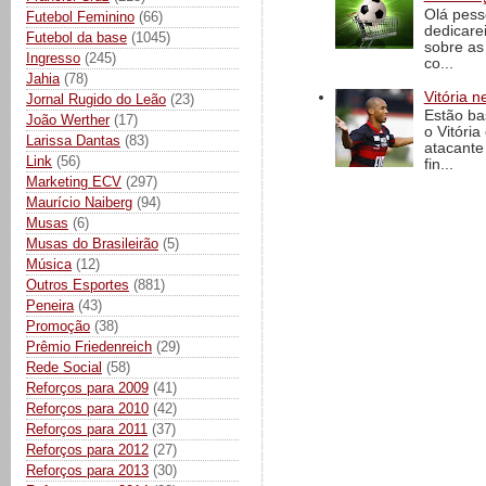
Olá pess
Futebol Feminino
(66)
dedicare
Futebol da base
(1045)
sobre as
Ingresso
(245)
co...
Jahia
(78)
Vitória n
Jornal Rugido do Leão
(23)
Estão ba
João Werther
(17)
o Vitóri
Larissa Dantas
(83)
atacante
Link
(56)
fin...
Marketing ECV
(297)
Maurício Naiberg
(94)
Musas
(6)
Musas do Brasileirão
(5)
Música
(12)
Outros Esportes
(881)
Peneira
(43)
Promoção
(38)
Prêmio Friedenreich
(29)
Rede Social
(58)
Reforços para 2009
(41)
Reforços para 2010
(42)
Reforços para 2011
(37)
Reforços para 2012
(27)
Reforços para 2013
(30)