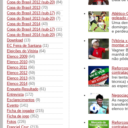
Copa do Brasil 2012 (sub-20)
(84)
Copa do Brasil 2013
(70)
Copa do Brasil 2013 (sub-17)
(6)
Atlético-
goleado 
Copa do Brasil 2013 (sub-20)
(7)
Uma derr
Copa do Brasil 2014
(43)
domingo,
Copa do Brasil 2014 (sub-17)
(11)
e perdeu 
Copa do Brasil 2014 (sub-20)
(35)
Download
(13)
[Vitória
montar o
EC Feira de Santana
(11)
Vagner B
Eleições do Vitória
(64)
manhã de
Elenco 2009
(64)
não pôde
Elenco 2010
(60)
Elenco 2011
(66)
Reforços
contrata
Elenco 2012
(59)
Irei tent
Elenco 2013
(63)
técnica)
Elenco 2014
(60)
as espec
Enquete-Resultado
(61)
Entrevista
(172)
Negociaç
Esclarecimentos
(9)
As negoc
transfer
Evento
(141)
elenco t
Ficha de jogador
(215)
Ficha de jogo
(352)
Fotos
(226)
Reforços
contrata
Franciel Cruz
(213)