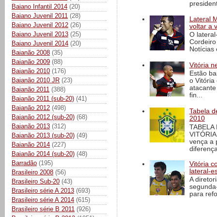
president
Baiano Infantil 2014
(20)
Baiano Juvenil 2011
(28)
Lateral 
Baiano Juvenil 2012
(26)
voltar a 
Baiano Juvenil 2013
(25)
O latera
Cordeiro
Baiano Juvenil 2014
(20)
Notícias 
Baianão 2008
(35)
Baianão 2009
(88)
Vitória n
Baianão 2010
(176)
Estão ba
Baianão 2010 JR
(23)
o Vitóri
atacante
Baianão 2011
(388)
fin...
Baianão 2011 (sub-20)
(41)
Baianão 2012
(498)
Tabela d
Baianão 2012 (sub-20)
(68)
2010
Baianão 2013
(312)
TABELA
VITÓRIA
Baianão 2013 (sub-20)
(49)
vença a 
Baianão 2014
(227)
diferença
Baianão 2014 (sub-20)
(48)
Barradão
(195)
Vitória c
lateral-
Brasileiro 2008
(56)
A direto
Brasileiro Sub-20
(43)
segunda-
Brasileiro série A 2013
(693)
para ref
Brasileiro série A 2014
(615)
Brasileiro série B 2011
(926)