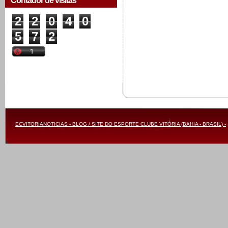
Contador de visitas
2
2
0
4
0
5
7
2
ECVITORIANOTICIAS - BLOG / SITE DO ESPORTE CLUBE VITÓRIA (BAHIA - BRASIL) -