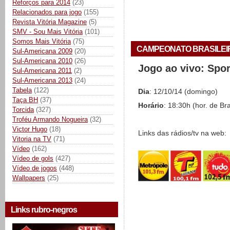
Reforços para 2014
(23)
Relacionados para jogo
(155)
Revista Vitória Magazine
(5)
SMV - Sou Mais Vitória
(101)
Somos Mais Vitória
(75)
CAMPEONATO BRASILEIRO 
Sul-Americana 2009
(20)
Sul-Americana 2010
(26)
Jogo ao vivo: Spo
Sul-Americana 2011
(2)
Sul-Americana 2013
(24)
Tabela
(122)
Dia
: 12/10/14 (domingo)
Taça BH
(37)
Horário
: 18:30h (hor. de Bra
Torcida
(327)
Troféu Armando Nogueira
(32)
Victor Hugo
(18)
Links das rádios/tv na web:
Vitoria na TV
(71)
Vídeo
(162)
Vídeo de gols
(427)
Vídeo de jogos
(448)
Wallpapers
(25)
Links rubro-negros