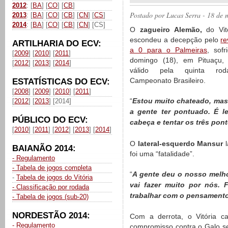
2012
: [
BA
] [
CO
] [
CB
]
Postado por
Lucas Serra
- 18 de 
2013
: [
BA
] [
CO
] [
CB
] [
CN
] [
CS
]
2014
: [
BA
] [
CO
] [
CB
] [
CN
] [CS]
O
zagueiro Alemão,
do Vit
escondeu a decepção pelo
re
ARTILHARIA DO ECV:
a 0 para o Palmeiras
, sofr
[
2009
] [
2010
] [
2011
]
domingo (18), em Pituaçu,
[
2012
] [
2013
] [
2014
]
válido pela quinta ro
Campeonato Brasileiro.
ESTATÍSTICAS DO ECV:
[
2008
] [
2009
] [
2010
] [
2011
]
“
Estou muito chateado, mas
[
2012
] [
2013
] [2014]
a gente ter pontuado. É le
PÚBLICO DO ECV:
cabeça e tentar os três pon
[
2010
] [
2011
] [
2012
] [
2013
] [
2014
]
O
lateral-esquerdo Mansur
l
BAIANÃO 2014:
foi uma “fatalidade”.
- Regulamento
- Tabela de jogos completa
“
A gente deu o nosso melho
-
Tabela de jogos do Vitória
vai fazer muito por nós. 
- Classificação por rodada
trabalhar com o pensamento
- Tabela de jogos (sub-20)
NORDESTÃO 2014:
Com a derrota, o Vitória ca
- Regulamento
compromisso contra o Galo ser