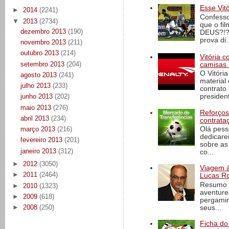
Esse Vit
►
2014
(2241)
Confesso
▼
2013
(2734)
que o fi
dezembro 2013
(190)
DEUS?!?!
prova di..
novembro 2013
(211)
outubro 2013
(214)
Vitória 
setembro 2013
(204)
camisas 
O Vitóri
agosto 2013
(241)
material
julho 2013
(233)
contrato
president
junho 2013
(202)
maio 2013
(276)
Reforços
abril 2013
(234)
contrata
Olá pess
março 2013
(216)
dedicare
fevereiro 2013
(201)
sobre as
janeiro 2013
(312)
co...
►
2012
(3050)
Viagem à 
►
2011
(2464)
Lucas Ro
Resumo d
►
2010
(1323)
aventure
►
2009
(618)
pergamin
►
2008
(250)
seus...
Ficha do 