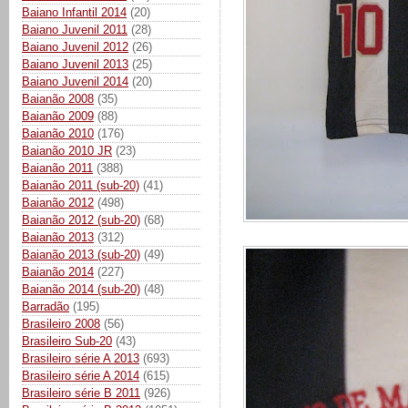
Baiano Infantil 2014
(20)
Baiano Juvenil 2011
(28)
Baiano Juvenil 2012
(26)
Baiano Juvenil 2013
(25)
Baiano Juvenil 2014
(20)
Baianão 2008
(35)
Baianão 2009
(88)
Baianão 2010
(176)
Baianão 2010 JR
(23)
Baianão 2011
(388)
Baianão 2011 (sub-20)
(41)
Baianão 2012
(498)
Baianão 2012 (sub-20)
(68)
Baianão 2013
(312)
Baianão 2013 (sub-20)
(49)
Baianão 2014
(227)
Baianão 2014 (sub-20)
(48)
Barradão
(195)
Brasileiro 2008
(56)
Brasileiro Sub-20
(43)
Brasileiro série A 2013
(693)
Brasileiro série A 2014
(615)
Brasileiro série B 2011
(926)