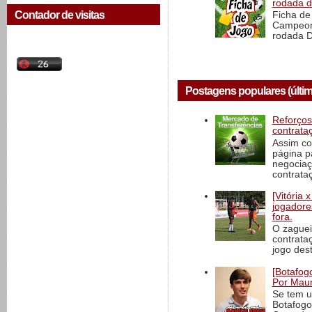
rodada 
Contador de visitas
Ficha de 
Campeona
rodada D
Postagens populares (últim
Reforços
contrata
Assim co
página p
negociaç
contrataç
[Vitória
jogadore
fora.
O zaguei
contrata
jogo dest
[Botafogo
Por Maur
Se tem u
Botafogo