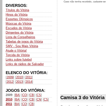
Caso não tenha recebido, cadastre-s
DIVERSOS:
Títulos do Vitória
Hinos do Vitória
Esportes Olímpicos
Músicas do Vitória
Escudos do Vitória
Dirigentes do Vitória
Lista de Conselheiros
Tabelas de jogos do Vitória
SMV - Sou Mais Vitória
Ajude o Vitória!
Torcida do Vitória
Links sobre futebol
Links de rádios de Salvador
ELENCO DO VITÓRIA:
[
2009
] [
2010
] [
2011
]
[
2012
] [
2013
] [
2014
]
JOGOS DO VITÓRIA:
2009
: [
BA
] [
CO
] [
CB
] [
CS
]
Camisa 3 do Vitória
2010
: [
BA
] [
CO
] [
CB
] [
CN
] [
CS
]
2011
: [
BA
] [
CO
] [
CB
]