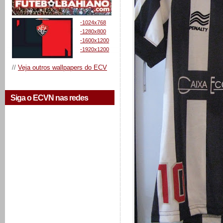
-1024x768
-1280x800
-1600x1200
-1920x1200
//
Veja outros wallpapers do ECV
Siga o ECVN nas redes