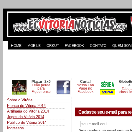
HOME
MOBILE
ORKUT
FACEBOOK
CONTATO
QUEM SOM
Placar: 2x0
Curta!
GloboE
Leão perde
Nossa Fan
e
para
Page no
Tabel
Figueirense
Facebook
classifi
Sobre o Vitória
Elenco do Vitória 2014
Artilharia do Vitória 2014
Cadastre seu e-mail para re
Jogos do Vitória 2014
Público do Vitória 2014
Ingressos
Você receberá um e-mail com um lin