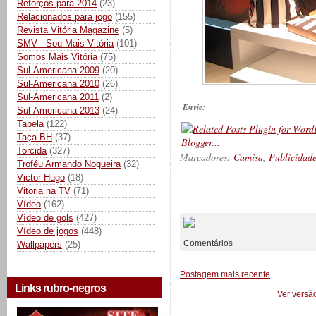
Reforços para 2014
(23)
Relacionados para jogo
(155)
Revista Vitória Magazine
(5)
SMV - Sou Mais Vitória
(101)
Somos Mais Vitória
(75)
Sul-Americana 2009
(20)
Sul-Americana 2010
(26)
Sul-Americana 2011
(2)
Envie:
Sul-Americana 2013
(24)
Tabela
(122)
Taça BH
(37)
Torcida
(327)
Marcadores:
Camisa
,
Publicidad
Troféu Armando Nogueira
(32)
Victor Hugo
(18)
Vitoria na TV
(71)
__________
Vídeo
(162)
Vídeo de gols
(427)
Vídeo de jogos
(448)
Comentários
Wallpapers
(25)
Postagem mais recente
Links rubro-negros
Ver versã