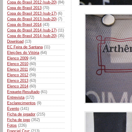
Copa do Brasil 2012 (sub-20)
(84)
Copa do Brasil 2013
(70)
Copa do Brasil 2013 (sub-17)
(6)
Copa do Brasil 2013 (sub-20)
(7)
Copa do Brasil 2014
(43)
Copa do Brasil 2014 (sub-17)
(11)
Copa do Brasil 2014 (sub-20)
(35)
Download
(13)
EC Feira de Santana
(11)
Eleições do Vitória
(64)
Elenco 2009
(64)
Elenco 2010
(60)
Elenco 2011
(66)
Elenco 2012
(59)
Elenco 2013
(63)
Elenco 2014
(60)
Enquete-Resultado
(61)
Entrevista
(172)
Esclarecimentos
(9)
Evento
(141)
Ficha de jogador
(215)
Ficha de jogo
(352)
Fotos
(226)
Franciel Cruz
(213)