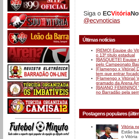
Siga o
EC
Vitória
No
@ecvnoticias
Últimas notícias
[REMO] Equipe do Vitó
o 13º título estadual
[BASQUETE] Equipe mas
pelo Campeonato Ba
[Flamengo x Vitória] 
tem que entrar focad
[Flamengo x Vitória] 
gramado da Arena Am
[BAIANO FEMININO] Vi
no Barradão pela semi
Postagens populares (últi
-------------------------------------
Vitória n
Estão ba
o Vitóri