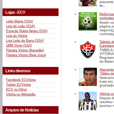
atacante
fin...
Lojas - ECV
Reforços
contrata
Leão Mania (SSA)
Assim co
Loja do Leão (SSA)
página p
negociaç
Estação Rubro-Negra (SSA)
contrataç
Loja do Vitória
Loja Leão da Barra (SSA)
Tabela d
1899 Store (SSA)
Campeona
TABELA
Planeta Vitória (Barradão)
VITÓRIA
Planeta Vitória (Bela Vista)
Regulame
do Baian
Atacante
Links diversos
"Valeu p
Veterano
Facebook ECVitória
trata em
Twitter ECVitória
gramado 
ECV no Orkut
Vitória c
Vitória no Wikipédia
Depois d
resultou 
acertou n
Arquivo de Notícias