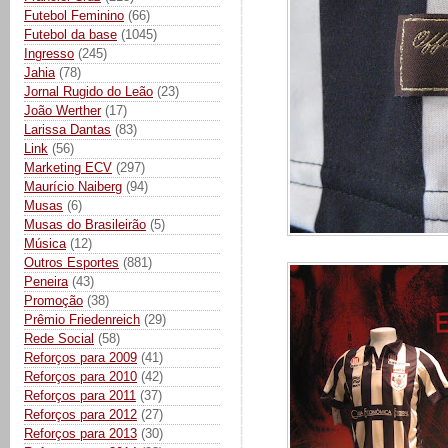
Futebol Feminino
(66)
Futebol da base
(1045)
Ingresso
(245)
Jahia
(78)
Jornal Rugido do Leão
(23)
João Werther
(17)
Larissa Dantas
(83)
Link
(56)
Marketing ECV
(297)
Maurício Naiberg
(94)
Musas
(6)
Musas do Brasileirão
(5)
Música
(12)
Outros Esportes
(881)
Peneira
(43)
Promoção
(38)
Prêmio Friedenreich
(29)
Rede Social
(58)
Reforços para 2009
(41)
Reforços para 2010
(42)
Reforços para 2011
(37)
Reforços para 2012
(27)
Reforços para 2013
(30)