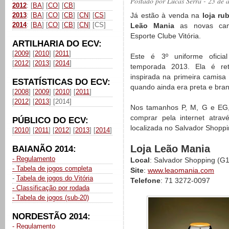
Postado por
Lucas Serra
- 23 de 
2012
: [
BA
] [
CO
] [
CB
]
2013
: [
BA
] [
CO
] [
CB
] [
CN
] [
CS
]
Já estão à venda na
loja ru
2014
: [
BA
] [
CO
] [
CB
] [
CN
] [CS]
Leão Mania
as novas cam
Esporte Clube Vitória.
ARTILHARIA DO ECV:
[
2009
] [
2010
] [
2011
]
Este é 3º uniforme oficia
[
2012
] [
2013
] [
2014
]
temporada 2013. Ela é ret
inspirada na primeira camisa 
ESTATÍSTICAS DO ECV:
quando ainda era preta e bra
[
2008
] [
2009
] [
2010
] [
2011
]
[
2012
] [
2013
] [2014]
Nos tamanhos P, M, G e EG
comprar pela internet atra
PÚBLICO DO ECV:
localizada no Salvador Shoppi
[
2010
] [
2011
] [
2012
] [
2013
] [
2014
]
Loja Leão Mania
BAIANÃO 2014:
- Regulamento
Local
: Salvador Shopping (G1
- Tabela de jogos completa
Site
:
www.leaomania.com
-
Tabela de jogos do Vitória
Telefone
: 71 3272-0097
- Classificação por rodada
- Tabela de jogos (sub-20)
NORDESTÃO 2014:
- Regulamento