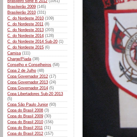
Brasileiro série B 2012
(1051)
Brasileirão 2009
(145)
Brasileirão 2010
(331)
C. do Nordeste 2010
(109)
C. do Nordeste 2011
(8)
C. do Nordeste 2013
(203)
C. do Nordeste 2014
(128)
C. do Nordeste 2014 Sub-20
(1)
C. do Nordeste 2015
(6)
Camisa
(111)
Charge/Piada
(38)
Conselho e Conselheiros
(58)
Copa 2 de Julho
(48)
Copa Governador 2012
(17)
Copa Governador 2013
(24)
Copa Governador 2014
(5)
Copa Libertadores Sub-20 2013
(5)
Copa São Paulo Junior
(93)
Copa do Brasil 2008
(3)
Copa do Brasil 2009
(30)
Copa do Brasil 2010
(156)
Copa do Brasil 2011
(31)
Copa do Brasil 2012
(157)