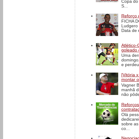
Copa do 
S...
Reforço 
FICHA D
Ludgero 
Data de 
Atlético-
goleado 
Uma derr
domingo,
e perdeu 
[Vitória
montar o
Vagner B
manhã de
não pôde
Reforços
contrata
Olá pess
dedicare
sobre as
co...
Negociaç