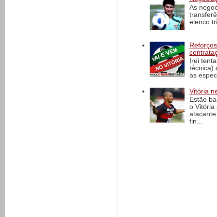
As negoc
transfer
elenco t
Reforços
contrata
Irei tent
técnica)
as espec
Vitória n
Estão ba
o Vitóri
atacante
fin...