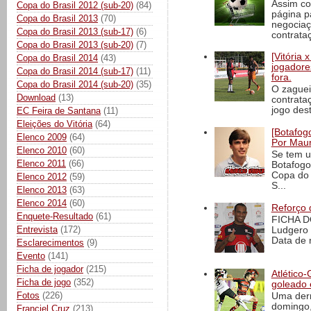
Assim co
Copa do Brasil 2012 (sub-20)
(84)
página p
Copa do Brasil 2013
(70)
negociaç
Copa do Brasil 2013 (sub-17)
(6)
contrataç
Copa do Brasil 2013 (sub-20)
(7)
[Vitória
Copa do Brasil 2014
(43)
jogadore
Copa do Brasil 2014 (sub-17)
(11)
fora.
Copa do Brasil 2014 (sub-20)
(35)
O zaguei
Download
(13)
contrata
jogo dest
EC Feira de Santana
(11)
Eleições do Vitória
(64)
[Botafogo
Elenco 2009
(64)
Por Maur
Elenco 2010
(60)
Se tem u
Elenco 2011
(66)
Botafogo
Copa do 
Elenco 2012
(59)
S...
Elenco 2013
(63)
Elenco 2014
(60)
Reforço 
Enquete-Resultado
(61)
FICHA D
Entrevista
(172)
Ludgero 
Data de 
Esclarecimentos
(9)
Evento
(141)
Ficha de jogador
(215)
Atlético-
Ficha de jogo
(352)
goleado 
Fotos
(226)
Uma derr
domingo,
Franciel Cruz
(213)