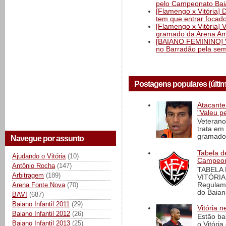
pelo Campeonato Ba
[Flamengo x Vitória] 
tem que entrar focad
[Flamengo x Vitória] 
gramado da Arena Am
[BAIANO FEMININO] Vi
no Barradão pela semi
Postagens populares (últi
Atacante
"Valeu p
Veterano
trata em
gramado 
Navegue por assunto
Tabela d
Ajudando o Vitória
(10)
Campeona
Antônio Rocha
(147)
TABELA
Arbitragem
(189)
VITÓRIA
Regulame
Arena Fonte Nova
(70)
do Baian
BAVI
(687)
Baiano Infantil 2011
(29)
Vitória n
Baiano Infantil 2012
(26)
Estão ba
Baiano Infantil 2013
(25)
o Vitóri