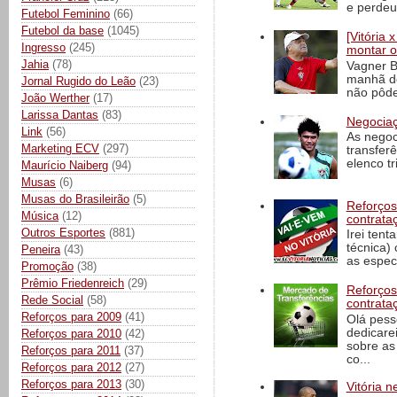
e perdeu 
Futebol Feminino
(66)
Futebol da base
(1045)
[Vitória
Ingresso
(245)
montar o
Jahia
(78)
Vagner B
manhã de
Jornal Rugido do Leão
(23)
não pôde
João Werther
(17)
Larissa Dantas
(83)
Negociaç
Link
(56)
As negoc
Marketing ECV
(297)
transfer
elenco t
Maurício Naiberg
(94)
Musas
(6)
Musas do Brasileirão
(5)
Reforços
Música
(12)
contrata
Outros Esportes
(881)
Irei tent
técnica)
Peneira
(43)
as espec
Promoção
(38)
Prêmio Friedenreich
(29)
Reforços
Rede Social
(58)
contrata
Reforços para 2009
(41)
Olá pess
dedicare
Reforços para 2010
(42)
sobre as
Reforços para 2011
(37)
co...
Reforços para 2012
(27)
Reforços para 2013
(30)
Vitória n