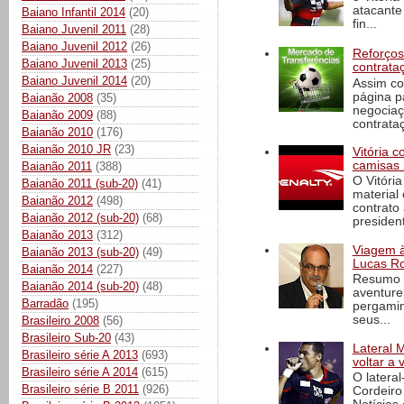
atacante
Baiano Infantil 2014
(20)
fin...
Baiano Juvenil 2011
(28)
Baiano Juvenil 2012
(26)
Reforços
Baiano Juvenil 2013
(25)
contrata
Baiano Juvenil 2014
(20)
Assim co
página p
Baianão 2008
(35)
negociaç
Baianão 2009
(88)
contrataç
Baianão 2010
(176)
Baianão 2010 JR
(23)
Vitória 
camisas 
Baianão 2011
(388)
O Vitóri
Baianão 2011 (sub-20)
(41)
material
Baianão 2012
(498)
contrato
Baianão 2012 (sub-20)
(68)
president
Baianão 2013
(312)
Viagem à 
Baianão 2013 (sub-20)
(49)
Lucas Ro
Baianão 2014
(227)
Resumo d
Baianão 2014 (sub-20)
(48)
aventure
Barradão
(195)
pergamin
seus...
Brasileiro 2008
(56)
Brasileiro Sub-20
(43)
Lateral 
Brasileiro série A 2013
(693)
voltar a 
Brasileiro série A 2014
(615)
O latera
Brasileiro série B 2011
(926)
Cordeiro