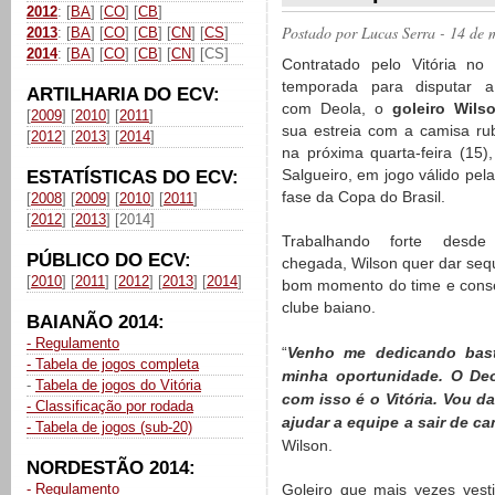
2012
: [
BA
] [
CO
] [
CB
]
Postado por
Lucas Serra
- 14 de 
2013
: [
BA
] [
CO
] [
CB
] [
CN
] [
CS
]
2014
: [
BA
] [
CO
] [
CB
] [
CN
] [CS]
Contratado pelo Vitória no 
temporada para disputar a
ARTILHARIA DO ECV:
com Deola, o
goleiro Wils
[
2009
] [
2010
] [
2011
]
sua estreia com a camisa ru
[
2012
] [
2013
] [
2014
]
na próxima quarta-feira (15),
Salgueiro, em jogo válido pel
ESTATÍSTICAS DO ECV:
fase da Copa do Brasil.
[
2008
] [
2009
] [
2010
] [
2011
]
[
2012
] [
2013
] [2014]
Trabalhando forte desd
PÚBLICO DO ECV:
chegada, Wilson quer dar seq
[
2010
] [
2011
] [
2012
] [
2013
] [
2014
]
bom momento do time e conse
clube baiano.
BAIANÃO 2014:
- Regulamento
“
Venho me dedicando bast
- Tabela de jogos completa
minha oportunidade. O De
-
Tabela de jogos do Vitória
com isso é o Vitória. Vou d
- Classificação por rodada
ajudar a equipe a sair de 
- Tabela de jogos (sub-20)
Wilson.
NORDESTÃO 2014:
- Regulamento
Goleiro que mais vezes vest