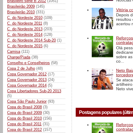
Notícias 
Brasileiro série B 2012
(1051)
Brasileirão 2009
(145)
Vitória c
Brasileirão 2010
(331)
Depois d
C. do Nordeste 2010
(109)
resultou 
C. do Nordeste 2011
(8)
acertou n
C. do Nordeste 2013
(203)
C. do Nordeste 2014
(128)
Reforços
C. do Nordeste 2014 Sub-20
(1)
contrata
C. do Nordeste 2015
(6)
Olá pess
Camisa
(111)
dedicare
sobre as
Charge/Piada
(38)
co...
Conselho e Conselheiros
(58)
Copa 2 de Julho
(48)
Neto Baia
Copa Governador 2012
(17)
torcedore
Copa Governador 2013
(24)
Se ataca
artilheir
Copa Governador 2014
(5)
Neto vive
Copa Libertadores Sub-20 2013
(5)
Copa São Paulo Junior
(93)
Copa do Brasil 2008
(3)
Postagens populares (últim
Copa do Brasil 2009
(30)
Copa do Brasil 2010
(156)
Copa do Brasil 2011
(31)
Reforços
contrata
Copa do Brasil 2012
(157)