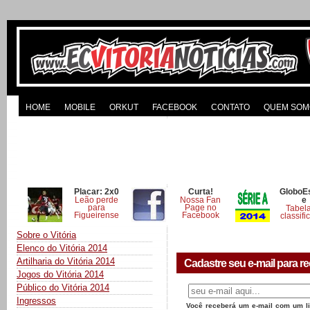
HOME
MOBILE
ORKUT
FACEBOOK
CONTATO
QUEM SOM
Placar: 2x0
Curta!
GloboE
Leão perde
Nossa Fan
e
para
Page no
Tabel
Figueirense
Facebook
classifi
Sobre o Vitória
Elenco do Vitória 2014
Artilharia do Vitória 2014
Cadastre seu e-mail para re
Jogos do Vitória 2014
Público do Vitória 2014
Ingressos
Você receberá um e-mail com um lin