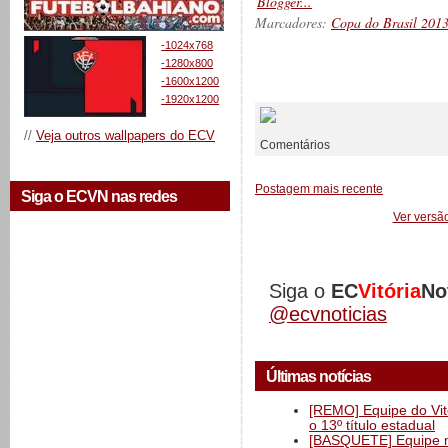
Marcadores:
Copa do Brasil 201
-1024x768
-1280x800
-1600x1200
__________
-1920x1200
//
Veja outros wallpapers do ECV
Comentários
Postagem mais recente
Siga o ECVN nas redes
Ver versã
Siga o
EC
Vitória
No
@ecvnoticias
Últimas notícias
[REMO] Equipe do Vitó
o 13º título estadual
[BASQUETE] Equipe mas