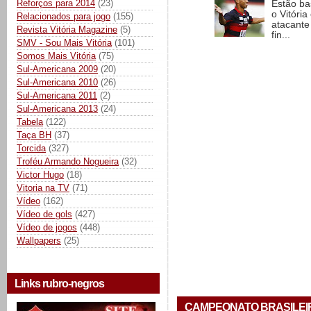
Reforços para 2014
(23)
Estão ba
o Vitóri
Relacionados para jogo
(155)
atacante
Revista Vitória Magazine
(5)
fin...
SMV - Sou Mais Vitória
(101)
Somos Mais Vitória
(75)
Sul-Americana 2009
(20)
Sul-Americana 2010
(26)
Sul-Americana 2011
(2)
Sul-Americana 2013
(24)
Tabela
(122)
Taça BH
(37)
Torcida
(327)
Troféu Armando Nogueira
(32)
Victor Hugo
(18)
Vitoria na TV
(71)
Vídeo
(162)
Vídeo de gols
(427)
Vídeo de jogos
(448)
Wallpapers
(25)
Links rubro-negros
CAMPEONATO BRASILEIRO 