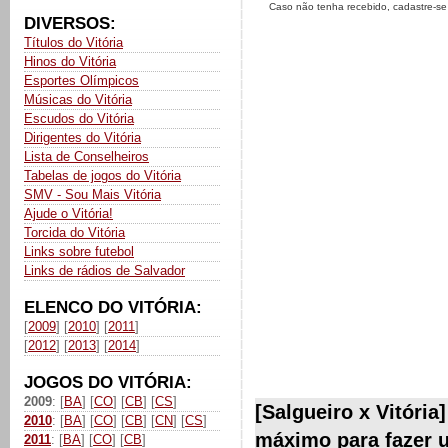
Caso não tenha recebido, cadastre-s
DIVERSOS:
Títulos do Vitória
Hinos do Vitória
Esportes Olímpicos
Músicas do Vitória
Escudos do Vitória
Dirigentes do Vitória
Lista de Conselheiros
Tabelas de jogos do Vitória
SMV - Sou Mais Vitória
Ajude o Vitória!
Torcida do Vitória
Links sobre futebol
Links de rádios de Salvador
ELENCO DO VITÓRIA:
[
2009
] [
2010
] [
2011
]
[
2012
] [
2013
] [
2014
]
JOGOS DO VITÓRIA:
2009
: [
BA
] [
CO
] [
CB
] [
CS
]
[Salgueiro x Vitória
2010
: [
BA
] [
CO
] [
CB
] [
CN
] [
CS
]
máximo para fazer u
2011
: [
BA
] [
CO
] [
CB
]