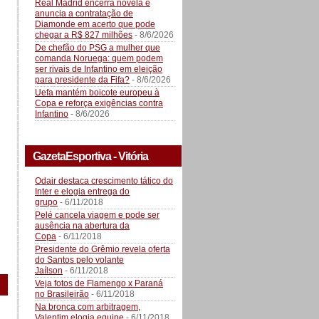
Real Madrid encerra novela e
anuncia a contratação de
Diamonde em acerto que pode
chegar a R$ 827 milhões
- 8/6/2026
De chefão do PSG a mulher que
comanda Noruega: quem podem
ser rivais de Infantino em eleição
para presidente da Fifa?
- 8/6/2026
Uefa mantém boicote europeu à
Copa e reforça exigências contra
Infantino
- 8/6/2026
GazetaEsportiva - Vitória
Odair destaca crescimento tático do
Inter e elogia entrega do
grupo
- 6/11/2018
Pelé cancela viagem e pode ser
ausência na abertura da
Copa
- 6/11/2018
Presidente do Grêmio revela oferta
do Santos pelo volante
Jaílson
- 6/11/2018
Veja fotos de Flamengo x Paraná
no Brasileirão
- 6/11/2018
Na bronca com arbitragem,
Valentim elogia equipe
- 6/11/2018