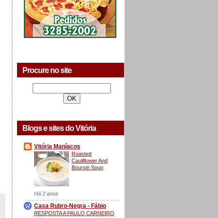
Procure no site
Blogs e sites do Vitória
Vitória Maníacos
Roasted
Cauliflower And
Boursin Soup
Há 2 anos
Casa Rubro-Negra - Fábio
RESPOSTA A PAULO CARNEIRO