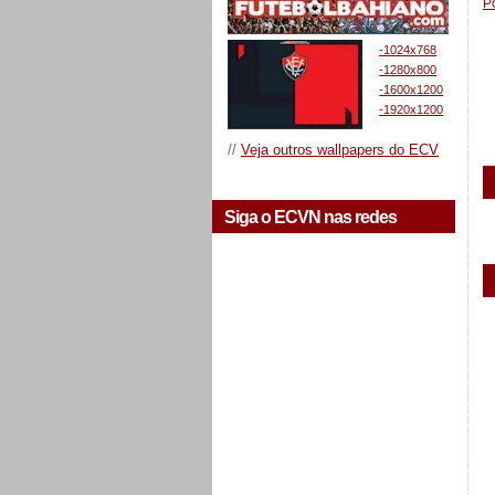
P
-1024x768
-1280x800
-1600x1200
-1920x1200
//
Veja outros wallpapers do ECV
Siga o ECVN nas redes