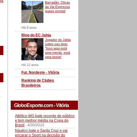
ga
Barradão: Obras
da Via-Expressa
quase pronta!
Há 8 anos
Blog do EC Jahia
Jogador do Jahia
sobre seu time:
"Isso aqui está
uma merda, está
uma bosta"
Há 12 anos
Fut. Nordeste - Vitória
Ranking de Clubes
Brasileiros
a
GloboEsporte.com - Vitória
Atlético-MG bate recorde de público
e tem melhor média na Copa do
Brasil
- 4/30/2010
Náutico bate o Santa Cruz e vai
encarar o Sport na decisão do