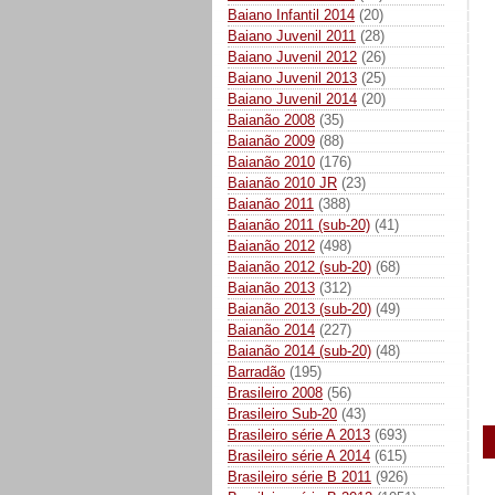
Baiano Infantil 2014
(20)
Baiano Juvenil 2011
(28)
Baiano Juvenil 2012
(26)
Baiano Juvenil 2013
(25)
Baiano Juvenil 2014
(20)
Baianão 2008
(35)
Baianão 2009
(88)
Baianão 2010
(176)
Baianão 2010 JR
(23)
Baianão 2011
(388)
Baianão 2011 (sub-20)
(41)
Baianão 2012
(498)
Baianão 2012 (sub-20)
(68)
Baianão 2013
(312)
Baianão 2013 (sub-20)
(49)
Baianão 2014
(227)
Baianão 2014 (sub-20)
(48)
Barradão
(195)
Brasileiro 2008
(56)
Brasileiro Sub-20
(43)
Brasileiro série A 2013
(693)
Brasileiro série A 2014
(615)
Brasileiro série B 2011
(926)