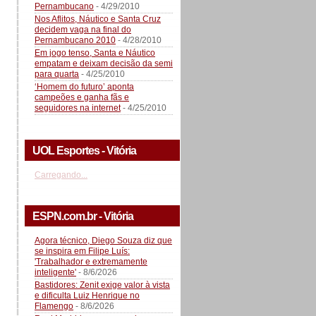
Pernambucano
- 4/29/2010
Nos Aflitos, Náutico e Santa Cruz
decidem vaga na final do
Pernambucano 2010
- 4/28/2010
Em jogo tenso, Santa e Náutico
empatam e deixam decisão da semi
para quarta
- 4/25/2010
‘Homem do futuro’ aponta
campeões e ganha fãs e
seguidores na internet
- 4/25/2010
UOL Esportes - Vitória
Carregando...
ESPN.com.br - Vitória
Agora técnico, Diego Souza diz que
se inspira em Filipe Luís:
'Trabalhador e extremamente
inteligente'
- 8/6/2026
Bastidores: Zenit exige valor à vista
e dificulta Luiz Henrique no
Flamengo
- 8/6/2026