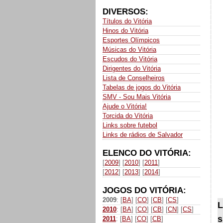
DIVERSOS:
Títulos do Vitória
Hinos do Vitória
Esportes Olímpicos
Músicas do Vitória
Escudos do Vitória
Dirigentes do Vitória
Lista de Conselheiros
Tabelas de jogos do Vitória
SMV - Sou Mais Vitória
Ajude o Vitória!
Torcida do Vitória
Links sobre futebol
Links de rádios de Salvador
ELENCO DO VITÓRIA:
[
2009
] [
2010
] [
2011
]
[
2012
] [
2013
] [
2014
]
JOGOS DO VITÓRIA:
2009
: [
BA
] [
CO
] [
CB
] [
CS
]
L
2010
: [
BA
] [
CO
] [
CB
] [
CN
] [
CS
]
s
2011
: [
BA
] [
CO
] [
CB
]