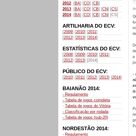
2012
: [
BA
] [
CO
] [
CB
]
P
2013
: [
BA
] [
CO
] [
CB
] [
CN
] [
CS
]
2014
: [
BA
] [
CO
] [
CB
] [
CN
] [CS]
Q
t
ARTILHARIA DO ECV:
n
[
2009
] [
2010
] [
2011
]
d
[
2012
] [
2013
] [
2014
]
De
ESTATÍSTICAS DO ECV:
d
[
2008
] [
2009
] [
2010
] [
2011
]
a
[
2012
] [
2013
] [2014]
j
PÚBLICO DO ECV:
-
[
2010
] [
2011
] [
2012
] [
2013
] [
2014
]
n
e
BAIANÃO 2014:
i
- Regulamento
v
- Tabela de jogos completa
-
Tabela de jogos do Vitória
P
- Classificação por rodada
r
- Tabela de jogos (sub-20)
p
Pa
NORDESTÃO 2014:
- Regulamento