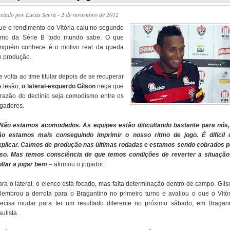
ostado por
Lucas Serra
- 2 de novembro de 2012
ue o rendimento do Vitória caiu no segundo
urno da Série B todo mundo sabe. O que
inguém conhece é o motivo real da queda
e produção.
 volta ao time titular depois de se recuperar
e lesão,
o lateral-esquerdo Gílson
nega que
 razão do declínio seja comodismo entre os
ogadores.
 Não estamos acomodados. As equipes estão dificultando bastante para nós,
ão estamos mais conseguindo imprimir o nosso ritmo de jogo. É difícil 
xplicar. Caímos de produção nas últimas rodadas e estamos sendo cobrados p
sso. Mas temos consciência de que temos condições de reverter a situação
oltar a jogar bem
– afirmou o jogador.
ara o lateral, o elenco está focado, mas falta determinação dentro de campo. Gíls
elembrou a derrota para o Bragantino no primeiro turno e avaliou o que o Vitór
recisa mudar para ter um resultado diferente no próximo sábado, em Bragan
ulista.