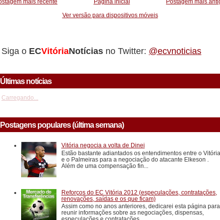
ostagem mais recente
Página inicial
Postagem mais anti
Ver versão para dispositivos móveis
Siga o
EC
Vitória
Notícias
no Twitter:
@ecvnoticias
Últimas notícias
Carregando...
Postagens populares (última semana)
Vitória negocia a volta de Dinei
Estão bastante adiantados os entendimentos entre o Vitóri
e o Palmeiras para a negociação do atacante Elkeson .
Além de uma compensação fin...
Reforços do EC Vitória 2012 (especulações, contratações,
renovações, saídas e os que ficam)
Assim como no anos anteriores, dedicarei esta página para
reunir informações sobre as negociações, dispensas,
especulações e contratações...