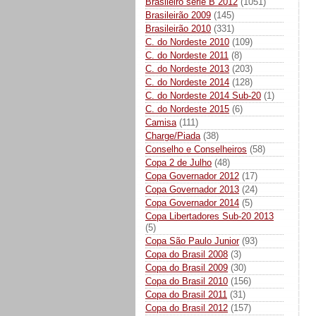
Brasileiro série B 2012
(1051)
Brasileirão 2009
(145)
Brasileirão 2010
(331)
C. do Nordeste 2010
(109)
C. do Nordeste 2011
(8)
C. do Nordeste 2013
(203)
C. do Nordeste 2014
(128)
C. do Nordeste 2014 Sub-20
(1)
C. do Nordeste 2015
(6)
Camisa
(111)
Charge/Piada
(38)
Conselho e Conselheiros
(58)
Copa 2 de Julho
(48)
Copa Governador 2012
(17)
Copa Governador 2013
(24)
Copa Governador 2014
(5)
Copa Libertadores Sub-20 2013
(5)
Copa São Paulo Junior
(93)
Copa do Brasil 2008
(3)
Copa do Brasil 2009
(30)
Copa do Brasil 2010
(156)
Copa do Brasil 2011
(31)
Copa do Brasil 2012
(157)