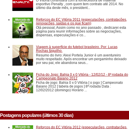
O Vitória continuará com a fornecedora de material
esportivo Penalty , com quem tem contrato até 2014. No
último dia deste mês, o president...
Reforços do EC Vitória 2011 (especulações, contratações,
renovações, saídas e os que ficam)
Olá pessoal, Assim como no ano passado , dedicarei esta
página para reunir informações sobre as negociações,
dispensas, especulações e co...
Viagem à superfície do futebol brasileiro. Por: Lucas
Rochas §iquilho.
Resumo do livro: Alexi Portela Junior é um aventureiro
muito respeitado. Após encontrar um pergaminho deixado
por seu pai, ele abandona seus...
Ficha do Jogo: Bahia 0 x 0 Vitória - 12/02/12 - 8ª rodada do
Campeonato Baiano 2012
Ficha de jogo: Bahia 0 x 0 Vitória [ o jogo ] Campeonato
Baiano 2012 [ tabela de jogos ] 8ª rodada Data :
12/02/2012 (domingo) Horário ...
Postagens populares (últimos 30 dias)
Reforços do EC Vitória 2012 (especulações, contratações,