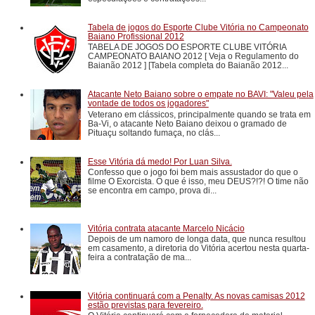
Tabela de jogos do Esporte Clube Vitória no Campeonato
Baiano Profissional 2012
TABELA DE JOGOS DO ESPORTE CLUBE VITÓRIA
CAMPEONATO BAIANO 2012 [ Veja o Regulamento do
Baianão 2012 ] [Tabela completa do Baianão 2012...
Atacante Neto Baiano sobre o empate no BAVI: "Valeu pela
vontade de todos os jogadores"
Veterano em clássicos, principalmente quando se trata em
Ba-Vi, o atacante Neto Baiano deixou o gramado de
Pituaçu soltando fumaça, no clás...
Esse Vitória dá medo! Por Luan Silva.
Confesso que o jogo foi bem mais assustador do que o
filme O Exorcista. O que é isso, meu DEUS?!?! O time não
se encontra em campo, prova di...
Vitória contrata atacante Marcelo Nicácio
Depois de um namoro de longa data, que nunca resultou
em casamento, a diretoria do Vitória acertou nesta quarta-
feira a contratação de ma...
Vitória continuará com a Penalty. As novas camisas 2012
estão previstas para fevereiro.