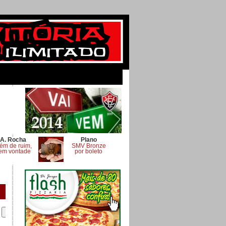
A. Rocha
Plano
ém de ruim,
SMV Bronze
em vontade
por boleto
.