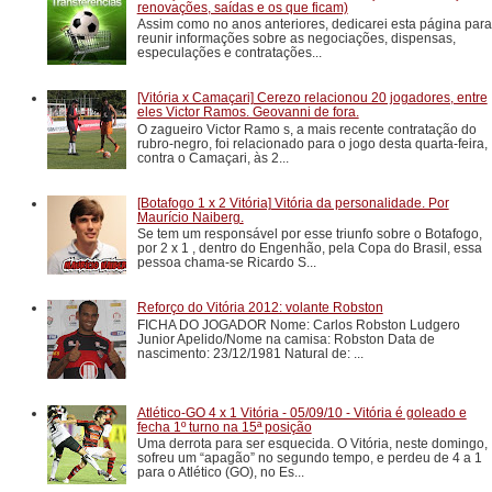
renovações, saídas e os que ficam)
Assim como no anos anteriores, dedicarei esta página para
reunir informações sobre as negociações, dispensas,
especulações e contratações...
[Vitória x Camaçari] Cerezo relacionou 20 jogadores, entre
eles Victor Ramos. Geovanni de fora.
O zagueiro Victor Ramo s, a mais recente contratação do
rubro-negro, foi relacionado para o jogo desta quarta-feira,
contra o Camaçari, às 2...
[Botafogo 1 x 2 Vitória] Vitória da personalidade. Por
Maurício Naiberg.
Se tem um responsável por esse triunfo sobre o Botafogo,
por 2 x 1 , dentro do Engenhão, pela Copa do Brasil, essa
pessoa chama-se Ricardo S...
Reforço do Vitória 2012: volante Robston
FICHA DO JOGADOR Nome: Carlos Robston Ludgero
Junior Apelido/Nome na camisa: Robston Data de
nascimento: 23/12/1981 Natural de: ...
Atlético-GO 4 x 1 Vitória - 05/09/10 - Vitória é goleado e
fecha 1º turno na 15ª posição
Uma derrota para ser esquecida. O Vitória, neste domingo,
sofreu um “apagão” no segundo tempo, e perdeu de 4 a 1
para o Atlético (GO), no Es...