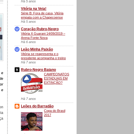
Há 5 anos
Vitória na Veia!
Série B: Fora de casa, Vitória
empata com a Chapecoense
Há 5 anos
Coração Rubro-Negro
Vitória X Guarani 14/09/2019 –
Arena Fonte Nova
Há 6 anos
Leão Minha Paixão
Vitória se reapresenta e o
presidente acompanha o treino
Há 7 anos
Rubro-Negro Baiano
 e
CAMPEONATOS
ESTADUAIS EM
de
EXTINÇÃO?
or
 e
Há 7 anos
Leões do Barradão
on
Copa do Brasil
ia
2017
ça