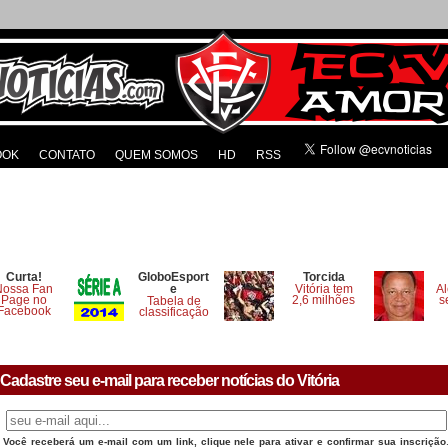
OOK
CONTATO
QUEM SOMOS
HD
RSS
Curta!
GloboEsport
Torcida
Nossa Fan
e
Vitória tem
Al
Page no
2,6 milhões
s
Tabela de
Facebook
classificação
Cadastre seu e-mail para receber notícias do Vitória
Você receberá um e-mail com um link, clique nele para ativar e confirmar sua inscrição