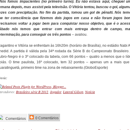
 Nós fomos impacientes (no primeiro turno). Eu não estava aqui, cheguei u
emana depois, mas assisti pela televisão. O Vitória tentou, buscou o gol, algum
ezes com precipitação. No fim da partida, tomou um gol de pênalti. Nós tem
ue ter consciência que fizemos dois jogos em casa e não foram jogos bon
recisamos voltar a jogar bem para conquistar nosso objetivo, que é o acess
ábado nós temos que entrar com mais entrega dentro de campo, ma
eterminação, para conseguir os três pontos
– avaliou.
agantino e Vitória se enfrentam às 16h20m (horário de Brasília), no estádio Nabi 
hedid. A partida é válida pela 34ª rodada da Série B do Campeonato Brasileiro.
ubro-Negro é o 3º colocado da tabela, com 66 pontos – quatro a menos que o líde
oiás. O time paulista, 16º colocado, tem 32 pontos – apenas um a mais que
uaratinguetá, primeiro time na zona de rebaixamento.(GloboEsporte)
nvie:
arcadores:
Brasileiro série B 2012
,
Jogador
,
Lateral Gilson
,
Notícia
_________
0 Comentários
Comentários