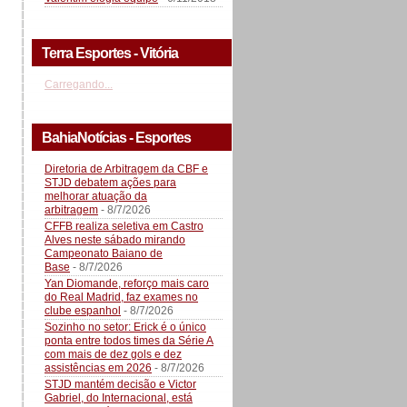
Terra Esportes - Vitória
Carregando...
BahiaNotícias - Esportes
Diretoria de Arbitragem da CBF e
STJD debatem ações para
melhorar atuação da
arbitragem
- 8/7/2026
CFFB realiza seletiva em Castro
Alves neste sábado mirando
Campeonato Baiano de
Base
- 8/7/2026
Yan Diomande, reforço mais caro
do Real Madrid, faz exames no
clube espanhol
- 8/7/2026
Sozinho no setor: Erick é o único
ponta entre todos times da Série A
com mais de dez gols e dez
assistências em 2026
- 8/7/2026
STJD mantém decisão e Victor
Gabriel, do Internacional, está