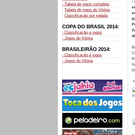
-
- Tabela de jogos completa
s
-
Tabela de jogos do Vitória
v
-
Classificação por rodada
q
P
COPA DO BRASIL 2014:
S
- Classificação e jogos
d
- Jogos do Vitória
Br
BRASILEIRÃO 2014:
C
- Classificação e jogos
R
- Jogos do Vitória
G
G
E
M
_