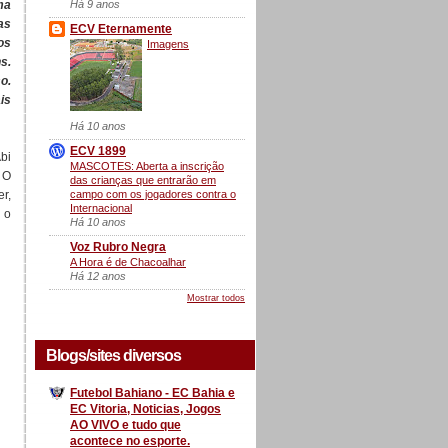
Há 9 anos
ma
as
ECV Eternamente
os
Imagens
s.
o.
is
Há 10 anos
ECV 1899
Abi
MASCOTES: Aberta a inscrição
 O
das crianças que entrarão em
campo com os jogadores contra o
r,
Internacional
 o
Há 10 anos
Voz Rubro Negra
A Hora é de Chacoalhar
Há 12 anos
Mostrar todos
Blogs/sites diversos
Futebol Bahiano - EC Bahia e
EC Vitoria, Noticias, Jogos
AO VIVO e tudo que
acontece no esporte.