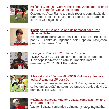
[Vitória x Camaçari] Cerezo relacionou 20 jogadores, entre
eles Victor Ramos. Geovanni de fora.
O zagueiro Victor Ramo s, a mais recente contratação do
rubro-negro, foi relacionado para o jogo desta quarta-feira,
contra o Camaçari, às 2...
[Botafogo 1 x 2 Vitória] Vitória da personalidade. Por
Maurício Naiberg.
Se tem um responsável por esse triunfo sobre o Botafogo,
por 2 x 1 , dentro do Engenhão, pela Copa do Brasil, essa
pessoa chama-se Ricardo S...
Reforço do Vitória 2012: volante Robston
FICHA DO JOGADOR Nome: Carlos Robston Ludgero
Junior Apelido/Nome na camisa: Robston Data de
nascimento: 23/12/1981 Natural de: ...
Atlético-GO 4 x 1 Vitória - 05/09/10 - Vitória é goleado e
fecha 1º turno na 15ª posição
Uma derrota para ser esquecida. O Vitória, neste domingo,
sofreu um “apagão” no segundo tempo, e perdeu de 4 a 1
para o Atlético (GO), no Es...
[Vitória x Americana] Vágner Benazzi começa a montar o
time para sexta-feira
Vagner Benazzi comandou treinamento tático na manhã