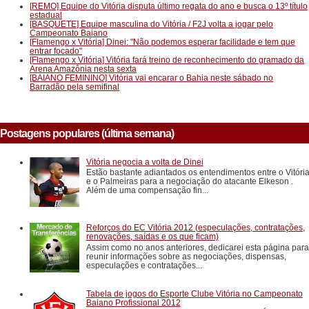
[REMO] Equipe do Vitória disputa último regata do ano e busca o 13º título
estadual
[BASQUETE] Equipe masculina do Vitória / F2J volta a jogar pelo
Campeonato Baiano
[Flamengo x Vitória] Dinei: "Não podemos esperar facilidade e tem que
entrar focado"
[Flamengo x Vitória] Vitória fará treino de reconhecimento do gramado da
Arena Amazônia nesta sexta
[BAIANO FEMININO] Vitória vai encarar o Bahia neste sábado no
Barradão pela semifinal
Postagens populares (última semana)
Vitória negocia a volta de Dinei
Estão bastante adiantados os entendimentos entre o Vitóri
e o Palmeiras para a negociação do atacante Elkeson .
Além de uma compensação fin...
Reforços do EC Vitória 2012 (especulações, contratações,
renovações, saídas e os que ficam)
Assim como no anos anteriores, dedicarei esta página para
reunir informações sobre as negociações, dispensas,
especulações e contratações...
Tabela de jogos do Esporte Clube Vitória no Campeonato
Baiano Profissional 2012