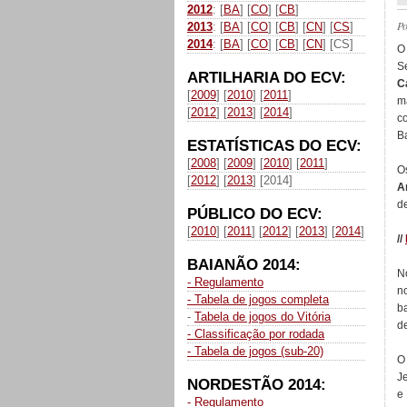
2012
: [
BA
] [
CO
] [
CB
]
P
2013
: [
BA
] [
CO
] [
CB
] [
CN
] [
CS
]
2014
: [
BA
] [
CO
] [
CB
] [
CN
] [CS]
O
S
ARTILHARIA DO ECV:
C
[
2009
] [
2010
] [
2011
]
m
[
2012
] [
2013
] [
2014
]
c
B
ESTATÍSTICAS DO ECV:
[
2008
] [
2009
] [
2010
] [
2011
]
O
[
2012
] [
2013
] [2014]
A
d
PÚBLICO DO ECV:
[
2010
] [
2011
] [
2012
] [
2013
] [
2014
]
//
BAIANÃO 2014:
N
- Regulamento
n
- Tabela de jogos completa
b
-
Tabela de jogos do Vitória
de
- Classificação por rodada
- Tabela de jogos (sub-20)
O
Je
NORDESTÃO 2014:
e
- Regulamento