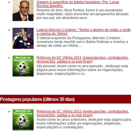
Viagem à superfície do futebol brasileiro. Por: Lucas
Rochas §iquilho.
Resumo do livro: Alexi Portela Junior é um aventureiro
muito respeitado. Após encontrar um pergaminho deixado
por seu pai, ele abandona seus...
Lateral Marcelo Cordeiro: "Tenho o desejo de voltar a vestir
a camisa do Vitória"
O lateral-esquerdo da Portuguesa, Marcelo Cordeiro ,
conversou nesta manhã com o Bahia Notícias e revelou o
desejo de voltar ao Vitória, ...
Reforços do EC Vitória 2011 (especulações, contratações,
renovações, saídas e os que ficam)
Olá pessoal, Assim como no ano passado , dedicarei esta
página para reunir informações sobre as negociações,
dispensas, especulações e co...
Postagens populares (últimos 30 dias)
Reforços do EC Vitória 2012 (especulações, contratações,
renovações, saídas e os que ficam)
Assim como no anos anteriores, dedicarei esta página para
reunir informações sobre as negociações, dispensas,
especulações e contratações...