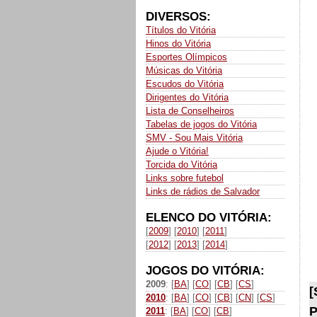
DIVERSOS:
Títulos do Vitória
Hinos do Vitória
Esportes Olímpicos
Músicas do Vitória
Escudos do Vitória
Dirigentes do Vitória
Lista de Conselheiros
Tabelas de jogos do Vitória
SMV - Sou Mais Vitória
Ajude o Vitória!
Torcida do Vitória
Links sobre futebol
Links de rádios de Salvador
ELENCO DO VITÓRIA:
[
2009
] [
2010
] [
2011
]
[
2012
] [
2013
] [
2014
]
JOGOS DO VITÓRIA:
2009
: [
BA
] [
CO
] [
CB
] [
CS
]
[
2010
: [
BA
] [
CO
] [
CB
] [
CN
] [
CS
]
P
2011
: [
BA
] [
CO
] [
CB
]