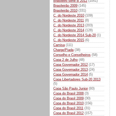
Brasileiro série B 2012
(1051)
Brasileirão 2009
(145)
Brasileirão 2010
(331)
C. do Nordeste 2010
(109)
C. do Nordeste 2011
(8)
C. do Nordeste 2013
(203)
C. do Nordeste 2014
(128)
C. do Nordeste 2014 Sub-20
(1)
C. do Nordeste 2015
(6)
Camisa
(111)
Charge/Piada
(38)
Conselho e Conselheiros
(58)
Copa 2 de Julho
(48)
Copa Governador 2012
(17)
Copa Governador 2013
(24)
Copa Governador 2014
(5)
Copa Libertadores Sub-20 2013
(5)
Copa São Paulo Junior
(93)
Copa do Brasil 2008
(3)
Copa do Brasil 2009
(30)
Copa do Brasil 2010
(156)
Copa do Brasil 2011
(31)
Copa do Brasil 2012
(157)