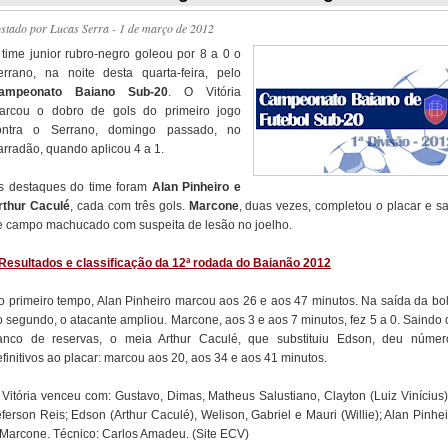
ostado por
Lucas Serra
- 1 de março de 2012
 time junior rubro-negro goleou por 8 a 0 o
errano, na noite desta quarta-feira, pelo
ampeonato Baiano Sub-20
. O Vitória
arcou o dobro de gols do primeiro jogo
ontra o Serrano, domingo passado, no
arradão, quando aplicou 4 a 1.
s destaques do time foram
Alan Pinheiro e
rthur Caculé
, cada com três gols.
Marcone
, duas vezes, completou o placar e sa
e campo machucado com suspeita de lesão no joelho.
Resultados e classificação da 12ª rodada do Baianão 2012
o primeiro tempo, Alan Pinheiro marcou aos 26 e aos 47 minutos. Na saída da bol
o segundo, o atacante ampliou. Marcone, aos 3 e aos 7 minutos, fez 5 a 0. Saindo 
anco de reservas, o meia Arthur Caculé, que substituiu Edson, deu númer
finitivos ao placar: marcou aos 20, aos 34 e aos 41 minutos.
 Vitória venceu com: Gustavo, Dimas, Matheus Salustiano, Clayton (Luiz Vinícius)
ferson Reis; Edson (Arthur Caculé), Welison, Gabriel e Mauri (Willie); Alan Pinhe
 Marcone. Técnico: Carlos Amadeu. (Site ECV)