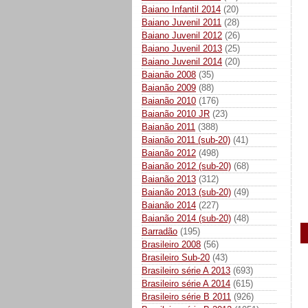
Baiano Infantil 2014
(20)
Baiano Juvenil 2011
(28)
Baiano Juvenil 2012
(26)
Baiano Juvenil 2013
(25)
Baiano Juvenil 2014
(20)
Baianão 2008
(35)
Baianão 2009
(88)
Baianão 2010
(176)
Baianão 2010 JR
(23)
Baianão 2011
(388)
Baianão 2011 (sub-20)
(41)
Baianão 2012
(498)
Baianão 2012 (sub-20)
(68)
Baianão 2013
(312)
Baianão 2013 (sub-20)
(49)
Baianão 2014
(227)
Baianão 2014 (sub-20)
(48)
Barradão
(195)
Brasileiro 2008
(56)
Brasileiro Sub-20
(43)
Brasileiro série A 2013
(693)
Brasileiro série A 2014
(615)
Brasileiro série B 2011
(926)