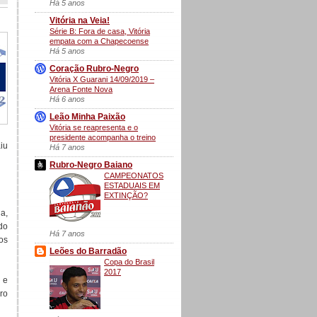
Há 5 anos
Vitória na Veia!
Série B: Fora de casa, Vitória
empata com a Chapecoense
Há 5 anos
Coração Rubro-Negro
Vitória X Guarani 14/09/2019 –
Arena Fonte Nova
Há 6 anos
Leão Minha Paixão
Vitória se reapresenta e o
presidente acompanha o treino
iu
Há 7 anos
Rubro-Negro Baiano
CAMPEONATOS
ESTADUAIS EM
EXTINÇÃO?
a,
do
Há 7 anos
os
Leões do Barradão
Copa do Brasil
2017
 e
iro