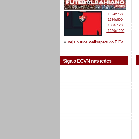
-1024x768
-1280x800
-1600x1200
-1920x1200
//
Veja outros wallpapers do ECV
Siga o ECVN nas redes