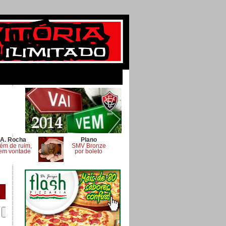
A. Rocha
Plano
ém de ruim,
SMV Bronze
em vontade
por boleto
.