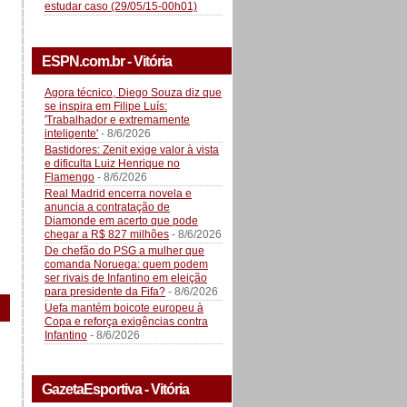
estudar caso (29/05/15-00h01)
ESPN.com.br - Vitória
Agora técnico, Diego Souza diz que
se inspira em Filipe Luís:
'Trabalhador e extremamente
inteligente'
- 8/6/2026
Bastidores: Zenit exige valor à vista
e dificulta Luiz Henrique no
Flamengo
- 8/6/2026
Real Madrid encerra novela e
anuncia a contratação de
Diamonde em acerto que pode
chegar a R$ 827 milhões
- 8/6/2026
De chefão do PSG a mulher que
comanda Noruega: quem podem
ser rivais de Infantino em eleição
para presidente da Fifa?
- 8/6/2026
Uefa mantém boicote europeu à
Copa e reforça exigências contra
Infantino
- 8/6/2026
GazetaEsportiva - Vitória