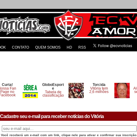
OOK
CONTATO
QUEM SOMOS
HD
RSS
Curta!
GloboEsport
Torcida
Nossa Fan
e
Vitória tem
Al
Page no
2,6 milhões
s
Tabela de
Facebook
classificação
Cadastre seu e-mail para receber notícias do Vitória
Você receberá um e-mail com um link, clique nele para ativar e confirmar sua inscrição