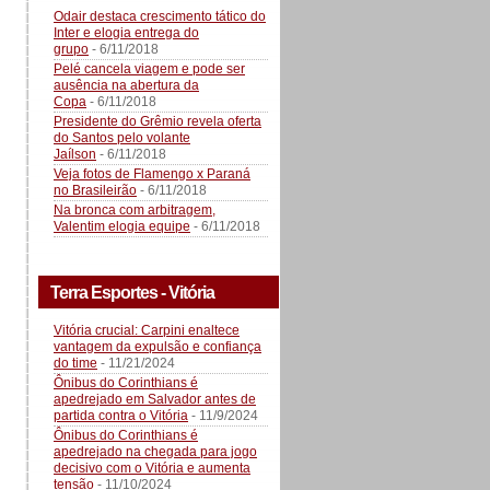
Odair destaca crescimento tático do
Inter e elogia entrega do
grupo
- 6/11/2018
Pelé cancela viagem e pode ser
ausência na abertura da
Copa
- 6/11/2018
Presidente do Grêmio revela oferta
do Santos pelo volante
Jaílson
- 6/11/2018
Veja fotos de Flamengo x Paraná
no Brasileirão
- 6/11/2018
Na bronca com arbitragem,
Valentim elogia equipe
- 6/11/2018
Terra Esportes - Vitória
Vitória crucial: Carpini enaltece
vantagem da expulsão e confiança
do time
- 11/21/2024
Ônibus do Corinthians é
apedrejado em Salvador antes de
partida contra o Vitória
- 11/9/2024
Ônibus do Corinthians é
apedrejado na chegada para jogo
decisivo com o Vitória e aumenta
tensão
- 11/10/2024