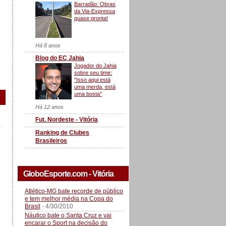
Barradão: Obras
da Via-Expressa
quase pronta!
Há 8 anos
Blog do EC Jahia
Jogador do Jahia
sobre seu time:
"Isso aqui está
uma merda, está
uma bosta"
Há 12 anos
Fut. Nordeste - Vitória
a
Ranking de Clubes
Brasileiros
GloboEsporte.com - Vitória
Atlético-MG bate recorde de público
e tem melhor média na Copa do
Brasil
- 4/30/2010
Náutico bate o Santa Cruz e vai
encarar o Sport na decisão do