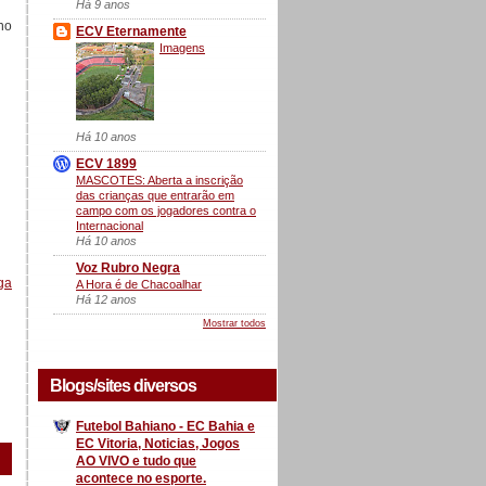
Há 9 anos
no
ECV Eternamente
Imagens
Há 10 anos
ECV 1899
MASCOTES: Aberta a inscrição
das crianças que entrarão em
campo com os jogadores contra o
Internacional
Há 10 anos
Voz Rubro Negra
ga
A Hora é de Chacoalhar
Há 12 anos
Mostrar todos
Blogs/sites diversos
Futebol Bahiano - EC Bahia e
EC Vitoria, Noticias, Jogos
AO VIVO e tudo que
acontece no esporte.