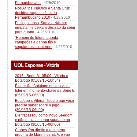
Pernambucano
- 4/29/2010
Nos Aflitos, Náutico e Santa Cruz
decidem vaga na final do
Pernambucano 2010
- 4/28/2010
Em jogo tenso, Santa e Náutico
empatam e deixam decisão da semi
para quarta
- 4/25/2010
‘Homem do futuro’ aponta
campeões e ganha fãs e
seguidores na internet
- 4/25/2010
UOL Esportes - Vitória
2015 - Série B - 05/09 - Vitória x
Botafogo (05/09/15-16h54)
É decisão! Botafogo encara vice-
líder em momento-chave da Série B
(05/09/15-06h00)
Botafogo x Vitória. Tudo o que você
precisa saber sobre o jogo
(30/05/15-06h00)
Ele fracassou como 'novo Seedorf'
e não deixa a menor saudade no
Botafogo (30/05/15-06h00)
Clubes têm direito a recuperar
propina de Marin nos EUA, e vão