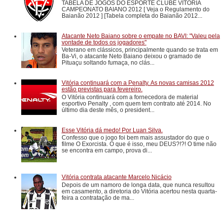
TABELA DE JOGOS DO ESPORTE CLUBE VITÓRIA
CAMPEONATO BAIANO 2012 [ Veja o Regulamento do
Baianão 2012 ] [Tabela completa do Baianão 2012...
Atacante Neto Baiano sobre o empate no BAVI: "Valeu pela
vontade de todos os jogadores"
Veterano em clássicos, principalmente quando se trata em
Ba-Vi, o atacante Neto Baiano deixou o gramado de
Pituaçu soltando fumaça, no clás...
Vitória continuará com a Penalty. As novas camisas 2012
estão previstas para fevereiro.
O Vitória continuará com a fornecedora de material
esportivo Penalty , com quem tem contrato até 2014. No
último dia deste mês, o president...
Esse Vitória dá medo! Por Luan Silva.
Confesso que o jogo foi bem mais assustador do que o
filme O Exorcista. O que é isso, meu DEUS?!?! O time não
se encontra em campo, prova di...
Vitória contrata atacante Marcelo Nicácio
Depois de um namoro de longa data, que nunca resultou
em casamento, a diretoria do Vitória acertou nesta quarta-
feira a contratação de ma...