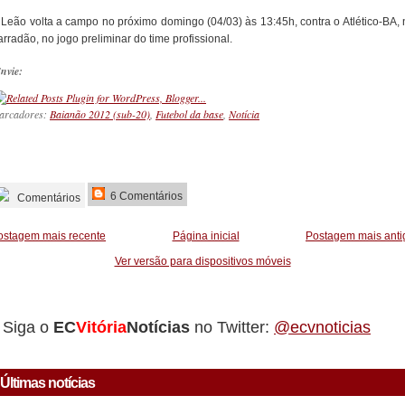
 Leão volta a campo no próximo domingo (04/03) às 13:45h, contra o Atlético-BA, 
rradão, no jogo preliminar do time profissional.
nvie:
arcadores:
Baianão 2012 (sub-20)
,
Futebol da base
,
Notícia
_________
6 Comentários
Comentários
ostagem mais recente
Página inicial
Postagem mais anti
Ver versão para dispositivos móveis
Siga o
EC
Vitória
Notícias
no Twitter:
@ecvnoticias
Últimas notícias