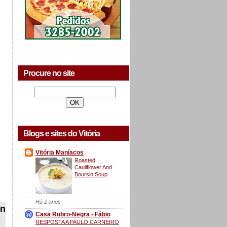
Procure no site
Blogs e sites do Vitória
Vitória Maníacos
Roasted
Cauliflower And
Boursin Soup
Há 2 anos
an
Casa Rubro-Negra - Fábio
RESPOSTA A PAULO CARNEIRO