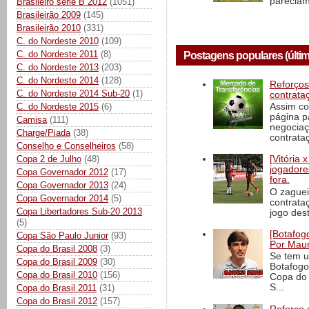
pareciam
Brasileiro série B 2012
(1051)
Brasileirão 2009
(145)
Brasileirão 2010
(331)
C. do Nordeste 2010
(109)
C. do Nordeste 2011
(8)
Postagens populares (últim
C. do Nordeste 2013
(203)
C. do Nordeste 2014
(128)
Reforços
C. do Nordeste 2014 Sub-20
(1)
contrata
C. do Nordeste 2015
(6)
Assim co
página p
Camisa
(111)
negociaç
Charge/Piada
(38)
contrataç
Conselho e Conselheiros
(58)
Copa 2 de Julho
(48)
[Vitória
jogadore
Copa Governador 2012
(17)
fora.
Copa Governador 2013
(24)
O zaguei
Copa Governador 2014
(5)
contrata
Copa Libertadores Sub-20 2013
jogo dest
(5)
[Botafogo
Copa São Paulo Junior
(93)
Por Maur
Copa do Brasil 2008
(3)
Se tem u
Copa do Brasil 2009
(30)
Botafogo
Copa do Brasil 2010
(156)
Copa do 
S...
Copa do Brasil 2011
(31)
Copa do Brasil 2012
(157)