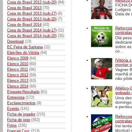
Reforço 
Copa do Brasil 2012 (sub-20)
(84)
FICHA D
Copa do Brasil 2013
(70)
Ludgero 
Copa do Brasil 2013 (sub-17)
(6)
Data de 
Copa do Brasil 2013 (sub-20)
(7)
Copa do Brasil 2014
(43)
Reforços
Copa do Brasil 2014 (sub-17)
(11)
contrata
Copa do Brasil 2014 (sub-20)
(35)
Olá pess
Download
(13)
dedicare
sobre as
EC Feira de Santana
(11)
co...
Eleições do Vitória
(64)
Elenco 2009
(64)
[Vitória
Elenco 2010
(60)
montar o
Elenco 2011
(66)
Vagner B
manhã de
Elenco 2012
(59)
não pôde
Elenco 2013
(63)
Elenco 2014
(60)
Atlético-
Enquete-Resultado
(61)
goleado 
Entrevista
(172)
Uma derr
domingo,
Esclarecimentos
(9)
e perdeu 
Evento
(141)
Ficha de jogador
(215)
Reforços
Ficha de jogo
(352)
contrata
Fotos
(226)
Irei tent
técnica)
Franciel Cruz
(213)