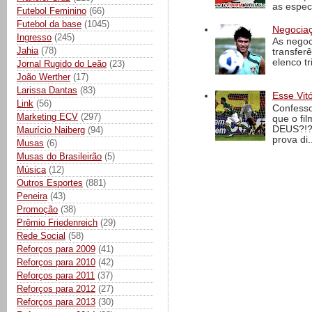
as espec
Futebol Feminino
(66)
Futebol da base
(1045)
Negociaç
Ingresso
(245)
As negoc
Jahia
(78)
transfer
elenco t
Jornal Rugido do Leão
(23)
João Werther
(17)
Larissa Dantas
(83)
Esse Vit
Link
(56)
Confesso
Marketing ECV
(297)
que o fi
DEUS?!?!
Maurício Naiberg
(94)
prova di..
Musas
(6)
Musas do Brasileirão
(5)
Música
(12)
Outros Esportes
(881)
Peneira
(43)
Promoção
(38)
Prêmio Friedenreich
(29)
Rede Social
(58)
Reforços para 2009
(41)
Reforços para 2010
(42)
Reforços para 2011
(37)
Reforços para 2012
(27)
Reforços para 2013
(30)