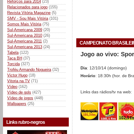
Reforços para 2014
(23)
Relacionados para jogo
(155)
Revista Vitória Magazine
(5)
SMV - Sou Mais Vitória
(101)
Somos Mais Vitória
(75)
Sul-Americana 2009
(20)
Sul-Americana 2010
(26)
Sul-Americana 2011
(2)
CAMPEONATO BRASILEIRO 
Sul-Americana 2013
(24)
Tabela
(122)
Jogo ao vivo: Spo
Taça BH
(37)
Torcida
(327)
Dia
: 12/10/14 (domingo)
Troféu Armando Nogueira
(32)
Victor Hugo
(18)
Horário
: 18:30h (hor. de Bra
Vitoria na TV
(71)
Vídeo
(162)
Links das rádios/tv na web:
Vídeo de gols
(427)
Vídeo de jogos
(448)
Wallpapers
(25)
Links rubro-negros