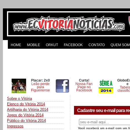
HOME
MOBILE
ORKUT
FACEBOOK
CONTATO
QUEM SOM
Placar: 2x0
Curta!
GloboE
Leão perde
Nossa Fan
e
para
Page no
Tabel
Figueirense
Facebook
classifi
Sobre o Vitória
Elenco do Vitória 2014
Artilharia do Vitória 2014
Cadastre seu e-mail para re
Jogos do Vitória 2014
Público do Vitória 2014
Ingressos
Você receberá um e-mail com um lin