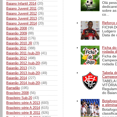
Olá pess
Baiano Infantil 2014
(20)
dedicare
Baiano Juvenil 2011
(28)
sobre as
Baiano Juvenil 2012
(26)
co...
Baiano Juvenil 2013
(25)
Reforço 
Baiano Juvenil 2014
(20)
FICHA D
Baianão 2008
(35)
Ludgero 
Baianão 2009
(88)
Data de 
Baianão 2010
(176)
Baianão 2010 JR
(23)
Ficha do 
Baianão 2011
(388)
rodada 
Baianão 2011 (sub-20)
(41)
Ficha de 
Baianão 2012
(498)
Campeona
Baianão 2012 (sub-20)
(68)
rodada D
Baianão 2013
(312)
Tabela d
Baianão 2013 (sub-20)
(49)
Campeona
Baianão 2014
(227)
TABELA
Baianão 2014 (sub-20)
(48)
VITÓRIA
Barradão
(195)
Regulame
do Baian
Brasileiro 2008
(56)
Brasileiro Sub-20
(43)
Botafogo 
Brasileiro série A 2013
(693)
e elimin
Brasileiro série A 2014
(615)
Botafogo
Brasileiro série B 2011
(926)
classific