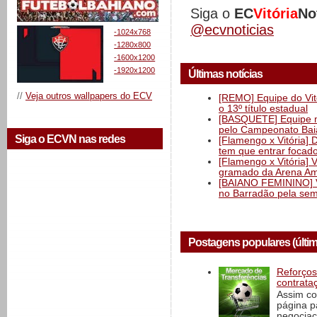
Siga o
EC
Vitória
No
@ecvnoticias
-1024x768
-1280x800
-1600x1200
-1920x1200
Últimas notícias
//
Veja outros wallpapers do ECV
[REMO] Equipe do Vitó
o 13º título estadual
[BASQUETE] Equipe mas
pelo Campeonato Ba
Siga o ECVN nas redes
[Flamengo x Vitória] 
tem que entrar focad
[Flamengo x Vitória] 
gramado da Arena Am
[BAIANO FEMININO] Vi
no Barradão pela semi
Postagens populares (últi
Reforços
contrata
Assim co
página p
negociaç