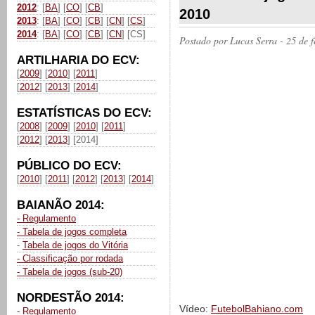
2012
: [
BA
] [
CO
] [
CB
]
2010
2013
: [
BA
] [
CO
] [
CB
] [
CN
] [
CS
]
2014
: [
BA
] [
CO
] [
CB
] [
CN
] [CS]
Postado por
Lucas Serra
- 25 de 
ARTILHARIA DO ECV:
[
2009
] [
2010
] [
2011
]
[
2012
] [
2013
] [
2014
]
ESTATÍSTICAS DO ECV:
[
2008
] [
2009
] [
2010
] [
2011
]
[
2012
] [
2013
] [2014]
PÚBLICO DO ECV:
[
2010
] [
2011
] [
2012
] [
2013
] [
2014
]
BAIANÃO 2014:
- Regulamento
- Tabela de jogos completa
-
Tabela de jogos do Vitória
- Classificação por rodada
- Tabela de jogos (sub-20)
NORDESTÃO 2014:
Vídeo:
FutebolBahiano.com
- Regulamento