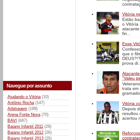
contrataç
Vitória n
Estão ba
o Vitóri
atacante
fin...
Esse Vit
Confesso
que o fi
DEUS?!?!
prova di..
Atacante
"Valeu p
Veterano
Navegue por assunto
trata em
gramado 
Ajudando o Vitória
(10)
Antônio Rocha
(147)
Vitória c
Arbitragem
(189)
Depois d
resultou 
Arena Fonte Nova
(70)
acertou n
BAVI
(687)
Baiano Infantil 2011
(29)
Baiano Infantil 2012
(26)
Reforços
contrata
Baiano Infantil 2013
(25)