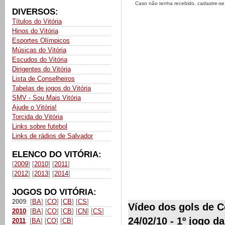
Caso não tenha recebido, cadastre-s
DIVERSOS:
Títulos do Vitória
Hinos do Vitória
Esportes Olímpicos
Músicas do Vitória
Escudos do Vitória
Dirigentes do Vitória
Lista de Conselheiros
Tabelas de jogos do Vitória
SMV - Sou Mais Vitória
Ajude o Vitória!
Torcida do Vitória
Links sobre futebol
Links de rádios de Salvador
ELENCO DO VITÓRIA:
[
2009
] [
2010
] [
2011
]
[
2012
] [
2013
] [
2014
]
JOGOS DO VITÓRIA:
2009
: [
BA
] [
CO
] [
CB
] [
CS
]
Vídeo dos gols de Co
2010
: [
BA
] [
CO
] [
CB
] [
CN
] [
CS
]
24/02/10 - 1º jogo d
2011
: [
BA
] [
CO
] [
CB
]