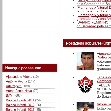
[BASQUETE] Equipe mas
pelo Campeonato Ba
[Flamengo x Vitória] 
tem que entrar focad
[Flamengo x Vitória] 
gramado da Arena Am
[BAIANO FEMININO] Vi
no Barradão pela semi
Postagens populares (últi
Atacante
"Valeu p
Veterano
trata em
Navegue por assunto
gramado 
Ajudando o Vitória
(10)
Tabela d
Campeona
Antônio Rocha
(147)
TABELA
Arbitragem
(189)
VITÓRIA
Arena Fonte Nova
(70)
Regulame
BAVI
(687)
do Baian
Baiano Infantil 2011
(29)
Vitória n
Baiano Infantil 2012
(26)
Estão ba
Baiano Infantil 2013
(25)