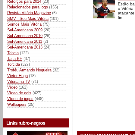
Reforços para 2014
(23)
Estão ba
Relacionados para jogo
(155)
o Vitóri
Revista Vitória Magazine
(5)
atacante
fin...
SMV - Sou Mais Vitória
(101)
Somos Mais Vitória
(75)
Sul-Americana 2009
(20)
Sul-Americana 2010
(26)
Sul-Americana 2011
(2)
Sul-Americana 2013
(24)
Tabela
(122)
Taça BH
(37)
Torcida
(327)
Troféu Armando Nogueira
(32)
Victor Hugo
(18)
Vitoria na TV
(71)
Vídeo
(162)
Vídeo de gols
(427)
Vídeo de jogos
(448)
Wallpapers
(25)
Links rubro-negros