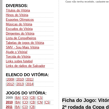
Caso não tenha recebido, cadastre-s
DIVERSOS:
Títulos do Vitória
Hinos do Vitória
Esportes Olímpicos
Músicas do Vitória
Escudos do Vitória
Dirigentes do Vitória
Lista de Conselheiros
Tabelas de jogos do Vitória
SMV - Sou Mais Vitória
Ajude o Vitória!
Torcida do Vitória
Links sobre futebol
Links de rádios de Salvador
ELENCO DO VITÓRIA:
[
2009
] [
2010
] [
2011
]
[
2012
] [
2013
] [
2014
]
JOGOS DO VITÓRIA:
2009
: [
BA
] [
CO
] [
CB
] [
CS
]
Ficha do Jogo: Vitór
2010
: [
BA
] [
CO
] [
CB
] [
CN
] [
CS
]
2ª rodada da Copa 
2011
: [
BA
] [
CO
] [
CB
]