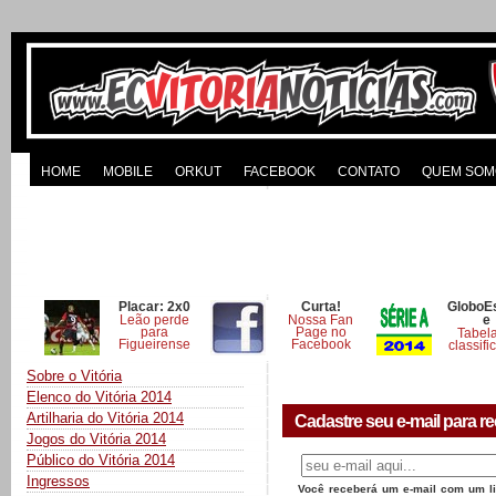
HOME
MOBILE
ORKUT
FACEBOOK
CONTATO
QUEM SOM
Placar: 2x0
Curta!
GloboE
Leão perde
Nossa Fan
e
para
Page no
Tabel
Figueirense
Facebook
classifi
Sobre o Vitória
Elenco do Vitória 2014
Artilharia do Vitória 2014
Cadastre seu e-mail para re
Jogos do Vitória 2014
Público do Vitória 2014
Ingressos
Você receberá um e-mail com um lin