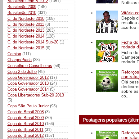
Brasileiro série B 2012
(1051)
Notícias 
Brasileirão 2009
(145)
Brasileirão 2010
(331)
Vitória c
Depois d
C. do Nordeste 2010
(109)
resultou 
C. do Nordeste 2011
(8)
acertou n
C. do Nordeste 2013
(203)
C. do Nordeste 2014
(128)
C. do Nordeste 2014 Sub-20
(1)
Ficha do 
rodada 
C. do Nordeste 2015
(6)
Ficha de 
Camisa
(111)
Campeona
Charge/Piada
(38)
rodada D
Conselho e Conselheiros
(58)
Copa 2 de Julho
(48)
Reforços
contrata
Copa Governador 2012
(17)
Olá pess
Copa Governador 2013
(24)
dedicare
Copa Governador 2014
(5)
sobre as
Copa Libertadores Sub-20 2013
co...
(5)
Copa São Paulo Junior
(93)
Copa do Brasil 2008
(3)
Copa do Brasil 2009
(30)
Postagens populares (últim
Copa do Brasil 2010
(156)
Copa do Brasil 2011
(31)
Reforços
Copa do Brasil 2012
(157)
contrata