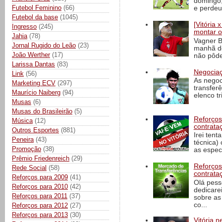
domingo,
Futebol Feminino
(66)
e perdeu 
Futebol da base
(1045)
[Vitória
Ingresso
(245)
montar o
Jahia
(78)
Vagner B
Jornal Rugido do Leão
(23)
manhã de
João Werther
(17)
não pôde
Larissa Dantas
(83)
Negociaç
Link
(56)
As negoc
Marketing ECV
(297)
transfer
Maurício Naiberg
(94)
elenco t
Musas
(6)
Musas do Brasileirão
(5)
Reforços
Música
(12)
contrata
Outros Esportes
(881)
Irei tent
Peneira
(43)
técnica)
Promoção
(38)
as espec
Prêmio Friedenreich
(29)
Reforços
Rede Social
(58)
contrata
Reforços para 2009
(41)
Olá pess
Reforços para 2010
(42)
dedicare
Reforços para 2011
(37)
sobre as
co...
Reforços para 2012
(27)
Reforços para 2013
(30)
Vitória n