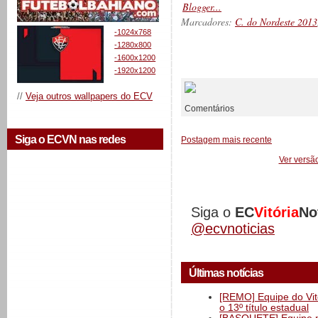
Marcadores:
C. do Nordeste 2013
-1024x768
-1280x800
-1600x1200
__________
-1920x1200
//
Veja outros wallpapers do ECV
Comentários
Siga o ECVN nas redes
Postagem mais recente
Ver versã
Siga o
EC
Vitória
No
@ecvnoticias
Últimas notícias
[REMO] Equipe do Vitó
o 13º título estadual