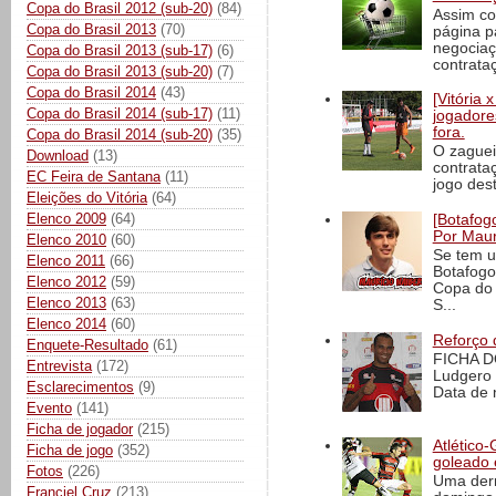
Copa do Brasil 2012 (sub-20)
(84)
Assim co
Copa do Brasil 2013
(70)
página p
negociaç
Copa do Brasil 2013 (sub-17)
(6)
contrataç
Copa do Brasil 2013 (sub-20)
(7)
Copa do Brasil 2014
(43)
[Vitória
Copa do Brasil 2014 (sub-17)
(11)
jogadore
fora.
Copa do Brasil 2014 (sub-20)
(35)
O zaguei
Download
(13)
contrata
EC Feira de Santana
(11)
jogo dest
Eleições do Vitória
(64)
Elenco 2009
(64)
[Botafogo
Por Maur
Elenco 2010
(60)
Se tem u
Elenco 2011
(66)
Botafogo
Elenco 2012
(59)
Copa do 
Elenco 2013
(63)
S...
Elenco 2014
(60)
Reforço 
Enquete-Resultado
(61)
FICHA D
Entrevista
(172)
Ludgero 
Esclarecimentos
(9)
Data de 
Evento
(141)
Ficha de jogador
(215)
Atlético-
Ficha de jogo
(352)
goleado 
Fotos
(226)
Uma derr
Franciel Cruz
(213)