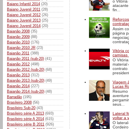
o Vitóri
Baiano Infantil 2014
(20)
atacante
Baiano Juvenil 2011
(28)
fin...
Baiano Juvenil 2012
(26)
Reforços
Baiano Juvenil 2013
(25)
contrata
Baiano Juvenil 2014
(20)
Assim co
Baianão 2008
(35)
página p
Baianão 2009
(88)
negociaç
contrataç
Baianão 2010
(176)
Baianão 2010 JR
(23)
Vitória 
Baianão 2011
(388)
camisas 
Baianão 2011 (sub-20)
(41)
O Vitóri
Baianão 2012
(498)
material
contrato
Baianão 2012 (sub-20)
(68)
president
Baianão 2013
(312)
Baianão 2013 (sub-20)
(49)
Viagem à 
Baianão 2014
(227)
Lucas Ro
Baianão 2014 (sub-20)
(48)
Resumo d
aventure
Barradão
(195)
pergamin
Brasileiro 2008
(56)
seus...
Brasileiro Sub-20
(43)
Brasileiro série A 2013
(693)
Lateral 
voltar a 
Brasileiro série A 2014
(615)
O latera
Brasileiro série B 2011
(926)
Cordeiro