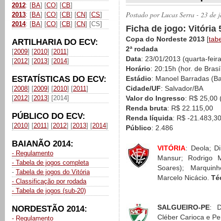
2012
: [
BA
] [
CO
] [
CB
]
Postado por
Lucas Serra
- 23 de 
2013
: [
BA
] [
CO
] [
CB
] [
CN
] [
CS
]
2014
: [
BA
] [
CO
] [
CB
] [
CN
] [CS]
Ficha de jogo: Vitória
Copa do Nordeste 2013
[
tab
ARTILHARIA DO ECV:
2ª rodada
[
2009
] [
2010
] [
2011
]
Data
: 23/01/2013 (quarta-feira
[
2012
] [
2013
] [
2014
]
Horário
: 20:15h (hor. de Brasí
ESTATÍSTICAS DO ECV:
Estádio
: Manoel Barradas (B
Cidade/UF
: Salvador/BA
[
2008
] [
2009
] [
2010
] [
2011
]
[
2012
] [
2013
] [2014]
Valor do Ingresso
: R$ 25,00 
Renda bruta
: R$ 22.115,00
PÚBLICO DO ECV:
Renda líquida
: R$ -21.483,3
[
2010
] [
2011
] [
2012
] [
2013
] [
2014
]
Público
: 2.486
BAIANÃO 2014:
VITÓRIA
: Deola; D
- Regulamento
Mansur; Rodrigo M
- Tabela de jogos completa
Soares); Marquin
-
Tabela de jogos do Vitória
Marcelo Nicácio.
Té
- Classificação por rodada
- Tabela de jogos (sub-20)
SALGUEIRO-PE
: D
NORDESTÃO 2014:
Cléber Carioca e Per
- Regulamento