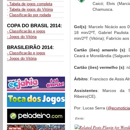
Caicó; Elvis (Marc
- Tabela de jogos completa
Chamusca.
-
Tabela de jogos do Vitória
-
Classificação por rodada
COPA DO BRASIL 2014:
Gol(s)
: Marcelo Nicácio aos 
- Classificação e jogos
18 min/2ºT, Gabriel Paulist
- Jogos do Vitória
min/2ºT (Vitória); Fabrício aos
BRASILEIRÃO 2014:
Cartão (ões) amarelo (s)
: 
- Classificação e jogos
Ceará e Moreilândia (Salgueir
- Jogos do Vitória
Cartão (ões) vermelho (s)
: n
Árbitro
: Francisco de Assis Al
Assistentes
: Marcos da Si
Ribeiro(CE).
Por: Lucas Serra (
@ecvnoticia
Envie: