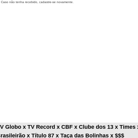
Caso não tenha recebido, cadastre-se novamente.
V Globo x TV Record x CBF x Clube dos 13 x Times 
rasileirão x Título 87 x Taça das Bolinhas x $$$