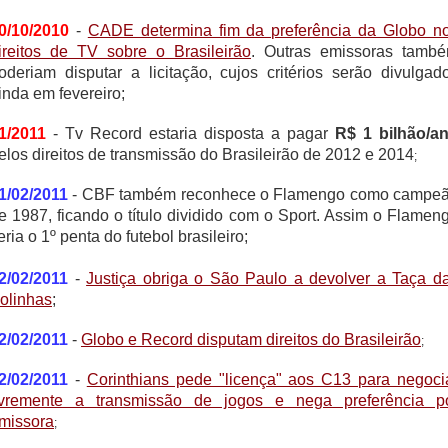
0/10/2010
-
CADE determina fim da preferência da Globo n
ireitos de TV sobre o Brasileirão
. Outras emissoras tamb
oderiam disputar a licitação, cujos critérios serão divulgad
inda em fevereiro;
1/2011
- Tv Record estaria disposta a pagar
R$ 1 bilhão/a
elos direitos de transmissão do Brasileirão de 2012 e 2014
;
1/02/2011
- CBF também reconhece o Flamengo como campe
e 1987, ficando o título dividido com o Sport. Assim o Flamen
eria o 1º penta do futebol brasileiro;
2/02/2011
-
Justiça obriga o São Paulo a devolver a Taça d
olinhas
;
2/02/2011
-
Globo e Record disputam direitos do Brasileirão
;
2/02/2011
-
Corinthians pede "licença" aos C13 para negoci
ivremente a transmissão de jogos e nega preferência p
missora
;