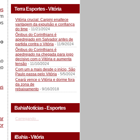
Terra Esportes - Vitória
os
ém
Vitória crucial: Carpini enaltece
os
vantagem da expulsão e confiança
do time
- 11/21/2024
Ônibus do Corinthians é
apedrejado em Salvador antes de
no
partida contra o Vitória
- 11/9/2024
Ônibus do Corinthians é
apedrejado na chegada para jogo
decisivo com o Vitória e aumenta
ão
tensão
- 11/10/2024
go
Com um a mais desde o início, São
Paulo passa pelo Vitória
- 5/5/2024
Ceará vence o Vitória e dorme fora
da zona de
as
rebaixamento
- 9/16/2018
BahiaNotícias - Esportes
ar
Carregando...
or
iBahia - Vitória