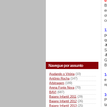
0
B
e
o
c
1
p
q
-
S
-
G
B
Navegue por assunto
Ajudando o Vitória
(10)
1
Antônio Rocha
(147)
e
Arbitragem
(189)
r
Arena Fonte Nova
(70)
BAVI
(687)
1
Baiano Infantil 2011
(29)
P
Baiano Infantil 2012
(26)
t
Baiano Infantil 2013
(25)