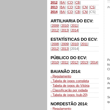
2012
: [
BA
] [
CO
] [
CB
]
P
2013
: [
BA
] [
CO
] [
CB
] [
CN
] [
CS
]
2014
: [
BA
] [
CO
] [
CB
] [
CN
] [CS]
ARTILHARIA DO ECV:
[
2009
] [
2010
] [
2011
]
[
2012
] [
2013
] [
2014
]
ESTATÍSTICAS DO ECV:
[
2008
] [
2009
] [
2010
] [
2011
]
[
2012
] [
2013
] [2014]
PÚBLICO DO ECV:
P
[
2010
] [
2011
] [
2012
] [
2013
] [
2014
]
t
Cl
BAIANÃO 2014:
- Regulamento
E
- Tabela de jogos completa
A
-
Tabela de jogos do Vitória
en
- Classificação por rodada
- Tabela de jogos (sub-20)
S
q
NORDESTÃO 2014:
- Regulamento