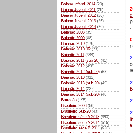
Baiano Infantil 2014
(20)
2
Baiano Juvenil 2011
(28)
d
Baiano Juvenil 2012
(26)
Baiano Juvenil 2013
(25)
p
Baiano Juvenil 2014
(20)
a
Baianão 2008
(35)
Baianão 2009
(88)
0
Baianão 2010
(176)
p
Baianão 2010 JR
(23)
Baianão 2011
(388)
2
Baianão 2011 (sub-20)
(41)
d
Baianão 2012
(498)
s
Baianão 2012 (sub-20)
(68)
Baianão 2013
(312)
2
Baianão 2013 (sub-20)
(49)
Baianão 2014
(227)
B
Baianão 2014 (sub-20)
(48)
Barradão
(195)
2
Brasileiro 2008
(56)
Brasileiro Sub-20
(43)
2
Brasileiro série A 2013
(693)
l
Brasileiro série A 2014
(615)
e
Brasileiro série B 2011
(926)