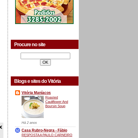
Procure no site
Blogs e sites do Vitória
Vitória Maníacos
Roasted
Cauliflower And
Boursin Soup
Há 2 anos
x
Casa Rubro-Negra - Fábio
RESPOSTA A PAULO CARNEIRO