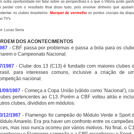
m outra oportunidade irei falar sobre as perspectivas e o que o Vitória pode ganh
u perder com o resultado final disso tudo, pois envolve dinheiro que ajudam
ustentar os clubes brasileiros.
Marquei de vermelho
os pontos cruciais da dispu
s TV's.
or: Lucas Serra
RDEM DOS ACONTECIMENTOS
987
- CBF passa por problemas e passa a bola para os club
riarem o Campeonato Nacional
;
7/1987
- Clube dos 13 (C13) é fundado com maiores clubes 
rasil, para interesses comuns, inclusive a criação de u
ompetição nacional
;
1/09/1987
- Começa a Copa União (válido como 'Nacional'), c
lubes pertencentes ao C13. Porém a CBF voltou atrás e inclu
utros clubes, divididos em módulos
;
3/12/1987
- Flamengo foi campeão do Módulo Verde e Sport 
ódulo Amarelo. Era pra haver um confronto entre os campeões
ices, mas isso nunca ocorreu por vários motivos. No final, o C
econheceu o Flamengo campeão e a CBF reconheceu o Sport