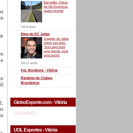
Barradão: Obras
da Via-Expressa
quase pronta!
os
lo
Há 8 anos
Blog do EC Jahia
de
Jogador do Jahia
sobre seu time:
"Isso aqui está
uma merda, está
em
uma bosta"
 e
Há 12 anos
Fut. Nordeste - Vitória
Ranking de Clubes
or
Brasileiros
50
GloboEsporte.com - Vitória
1,
go
Carregando...
ão
UOL Esportes - Vitória