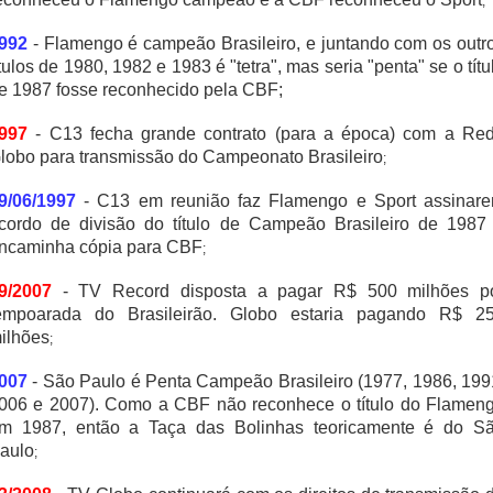
;
992
- Flamengo é campeão Brasileiro, e juntando com os outr
ítulos de 1980, 1982 e 1983 é "tetra", mas seria "penta" se o títu
e 1987 fosse reconhecido pela CBF;
997
- C13 fecha grande contrato (para a época) com a Re
lobo para transmissão do Campeonato Brasileiro
;
9/06/1997
- C13 em reunião faz Flamengo e Sport assinar
cordo de divisão do título de Campeão Brasileiro de 1987
ncaminha cópia para CBF
;
9/2007
- TV Record disposta a pagar R$ 500 milhões p
empoarada do Brasileirão. Globo estaria pagando R$ 2
ilhões
;
007
- São Paulo é Penta Campeão Brasileiro (1977, 1986, 199
006 e 2007). Como a CBF não reconhece o título do Flamen
m 1987, então a Taça das Bolinhas teoricamente é do S
aulo
;