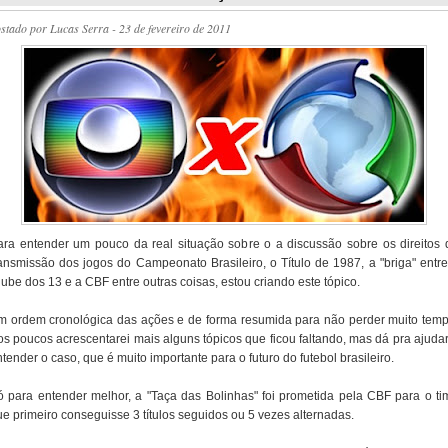
ostado por
Lucas Serra
- 23 de fevereiro de 2011
ara entender um pouco da real situação sobre o a discussão sobre os direitos 
ransmissão dos jogos do Campeonato Brasileiro, o Título de 1987, a "briga" entre
ube dos 13 e a CBF entre outras coisas, estou criando este tópico.
m ordem cronológica das ações e de forma resumida para não perder muito temp
os poucos acrescentarei mais alguns tópicos que ficou faltando, mas dá pra ajudar
tender o caso, que é muito importante para o futuro do futebol brasileiro.
ó para entender melhor, a "Taça das Bolinhas" foi prometida pela CBF para o ti
ue primeiro conseguisse 3 títulos seguidos ou 5 vezes alternadas.