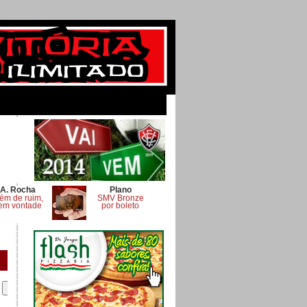
A. Rocha
Plano
ém de ruim,
SMV Bronze
em vontade
por boleto
.