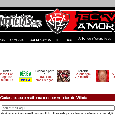
OOK
CONTATO
QUEM SOMOS
HD
RSS
Curta!
GloboEsport
Torcida
Nossa Fan
e
Vitória tem
Al
Page no
2,6 milhões
s
Tabela de
Facebook
classificação
Cadastre seu e-mail para receber notícias do Vitória
Você receberá um e-mail com um link, clique nele para ativar e confirmar sua inscrição