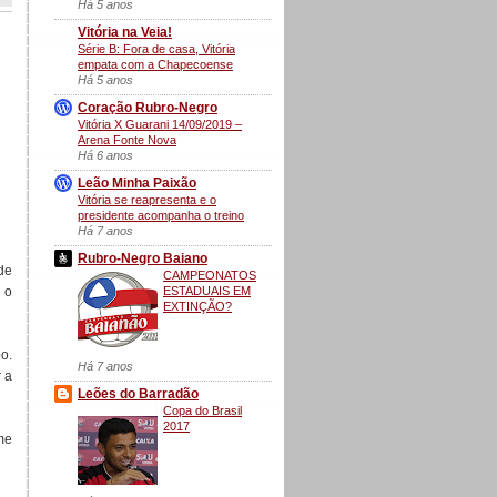
Há 5 anos
Vitória na Veia!
Série B: Fora de casa, Vitória
empata com a Chapecoense
Há 5 anos
Coração Rubro-Negro
Vitória X Guarani 14/09/2019 –
Arena Fonte Nova
Há 6 anos
Leão Minha Paixão
Vitória se reapresenta e o
presidente acompanha o treino
Há 7 anos
Rubro-Negro Baiano
de
CAMPEONATOS
ESTADUAIS EM
 o
EXTINÇÃO?
o.
Há 7 anos
 a
Leões do Barradão
Copa do Brasil
2017
me