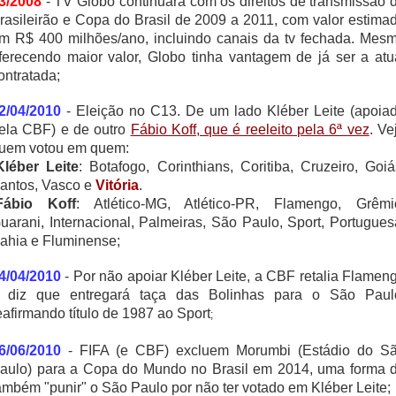
3/2008
- TV Globo continuará com os direitos de transmissão 
rasileirão e Copa do Brasil de 2009 a 2011, com valor estima
m R$ 400 milhões/ano, incluindo canais da tv fechada. Mes
ferecendo maior valor, Globo tinha vantagem de já ser a atu
ontratada;
2/04/2010
- Eleição no C13. De um lado Kléber Leite (apoia
ela CBF) e de outro
Fábio Koff, que é reeleito pela 6ª vez
. Ve
uem votou em quem:
Kléber Leite
: Botafogo, Corinthians, Coritiba, Cruzeiro, Goiá
antos, Vasco e
Vitória
.
Fábio Koff
: Atlético-MG, Atlético-PR, Flamengo, Grêmi
uarani, Internacional, Palmeiras, São Paulo, Sport, Portugues
ahia e Fluminense;
4/04/2010
- Por não apoiar Kléber Leite, a CBF retalia Flamen
 diz que entregará taça das Bolinhas para o São Paul
eafirmando título de 1987 ao Sport
;
6/06/2010
- FIFA (e CBF) excluem Morumbi (Estádio do S
aulo) para a Copa do Mundo no Brasil em 2014, uma forma 
ambém "punir" o São Paulo por não ter votado em Kléber Leite;