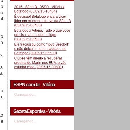
do
do
2015 - Série B - 05/09 - Vitória x
Botafogo (05/09/15-16h54)
mo
É decisão! Botafogo encara vice-
al
líder em momento-chave da Série B
(05/09/15-06h00)
Botafogo x Vitória. Tudo o que você
precisa saber sobre o jogo
do
(30/05/15-06h00)
ja
Ele fracassou como 'novo Seedorf'
e não deixa a menor saudade no
Botafogo (30/05/15-06h00)
s,
Clubes têm direito a recuperar
propina de Marin nos EUA, e vão
o,
estudar caso (29/05/15-00h01)
a,
ESPN.com.br - Vitória
go
Carregando...
o,
GazetaEsportiva - Vitória
ão
de
Carregando...