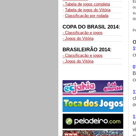
E
- Tabela de jogos completa
o
-
Tabela de jogos do Vitória
s
-
Classificação por rodada
da
COPA DO BRASIL 2014:
P
- Classificação e jogos
- Jogos do Vitória
O
1
BRASILEIRÃO 2014:
c
- Classificação e jogos
- Jogos do Vitória
0
B
c
1
c
o
1
M
v
r