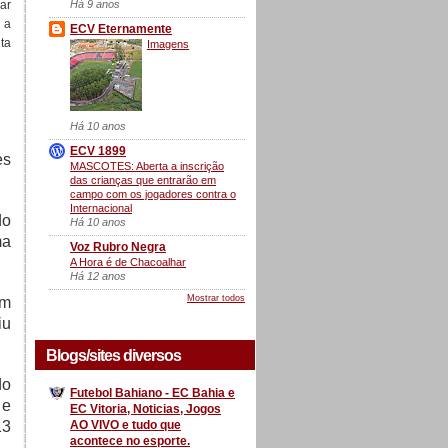
Há 9 anos
ar
 a
ECV Eternamente
ta
Imagens
Há 10 anos
ECV 1899
es
MASCOTES: Aberta a inscrição
das crianças que entrarão em
campo com os jogadores contra o
Internacional
do
Há 10 anos
ma
Voz Rubro Negra
A Hora é de Chacoalhar
Há 12 anos
Mostrar todos
om
iu
Blogs/sites diversos
do
Futebol Bahiano - EC Bahia e
 e
EC Vitoria, Noticias, Jogos
AO VIVO e tudo que
13
acontece no esporte.