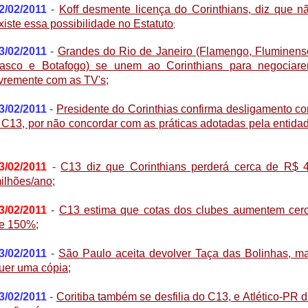
2/02/2011
-
Koff desmente licença do Corinthians, diz que n
xiste essa possibilidade no Estatuto
;
3/02/2011
-
Grandes do Rio de Janeiro (Flamengo, Fluminens
asco e Botafogo) se unem ao Corinthians para negociar
ivremente com as TV's
;
3/02/2011
-
Presidente do Corinthias confirma desligamento c
 C13, por não concordar com as práticas adotadas pela entida
3/02/2011
-
C13 diz que Corinthians perderá cerca de R$ 
ilhões/ano
;
3/02/2011
-
C13 estima que cotas dos clubes aumentem cer
e 150%
;
3/02/2011
-
São Paulo aceita devolver Taça das Bolinhas, m
uer uma cópia
;
3/02/2011
-
Coritiba também se desfilia do C13, e Atlético-PR d