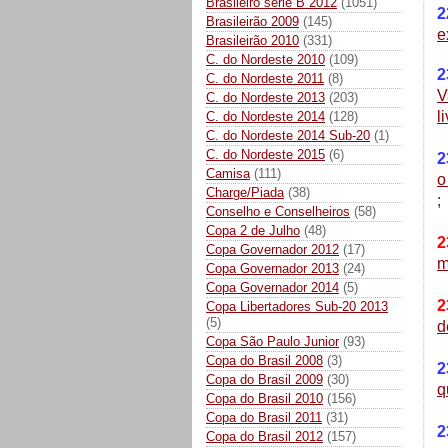
Brasileiro série B 2012
(1051)
2
Brasileirão 2009
(145)
e
Brasileirão 2010
(331)
C. do Nordeste 2010
(109)
2
C. do Nordeste 2011
(8)
V
C. do Nordeste 2013
(203)
l
C. do Nordeste 2014
(128)
C. do Nordeste 2014 Sub-20
(1)
C. do Nordeste 2015
(6)
2
Camisa
(111)
o
Charge/Piada
(38)
;
Conselho e Conselheiros
(58)
Copa 2 de Julho
(48)
2
Copa Governador 2012
(17)
m
Copa Governador 2013
(24)
Copa Governador 2014
(5)
2
Copa Libertadores Sub-20 2013
(5)
d
Copa São Paulo Junior
(93)
Copa do Brasil 2008
(3)
2
Copa do Brasil 2009
(30)
q
Copa do Brasil 2010
(156)
Copa do Brasil 2011
(31)
2
Copa do Brasil 2012
(157)