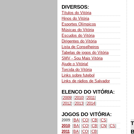
DIVERSOS:
Títulos do Vitória
Hinos do Vitória
Esportes Olímpicos
Músicas do Vitória
Escudos do Vitória
Dirigentes do Vitória
Lista de Conselheiros
Tabelas de jogos do Vitória
SMV - Sou Mais Vitória
Ajude o Vitória!
Torcida do Vitória
Links sobre futebol
Links de rádios de Salvador
ELENCO DO VITÓRIA:
[
2009
] [
2010
] [
2011
]
[
2012
] [
2013
] [
2014
]
JOGOS DO VITÓRIA:
2009
: [
BA
] [
CO
] [
CB
] [
CS
]
T
2010
: [
BA
] [
CO
] [
CB
] [
CN
] [
CS
]
B
2011
: [
BA
] [
CO
] [
CB
]