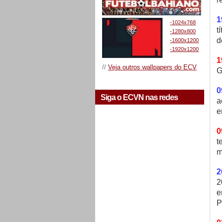
1
-1024x768
t
-1280x800
d
-1600x1200
-1920x1200
1
//
Veja outros wallpapers do ECV
G
0
Siga o ECVN nas redes
a
e
0
t
m
2
2
e
P