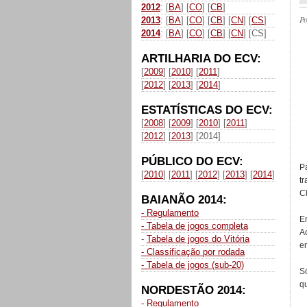
2012
: [
BA
] [
CO
] [
CB
]
P
2013
: [
BA
] [
CO
] [
CB
] [
CN
] [
CS
]
2014
: [
BA
] [
CO
] [
CB
] [
CN
] [CS]
ARTILHARIA DO ECV:
[
2009
] [
2010
] [
2011
]
[
2012
] [
2013
] [
2014
]
ESTATÍSTICAS DO ECV:
[
2008
] [
2009
] [
2010
] [
2011
]
[
2012
] [
2013
] [2014]
PÚBLICO DO ECV:
P
[
2010
] [
2011
] [
2012
] [
2013
] [
2014
]
t
Cl
BAIANÃO 2014:
- Regulamento
E
- Tabela de jogos completa
A
-
Tabela de jogos do Vitória
en
- Classificação por rodada
- Tabela de jogos (sub-20)
S
q
NORDESTÃO 2014:
- Regulamento