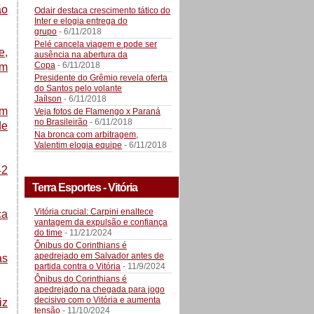
ão
Odair destaca crescimento tático do
Inter e elogia entrega do
grupo
- 6/11/2018
Pelé cancela viagem e pode ser
e,
ausência na abertura da
Copa
- 6/11/2018
em
Presidente do Grêmio revela oferta
do Santos pelo volante
Jaílson
- 6/11/2018
om
Veja fotos de Flamengo x Paraná
no Brasileirão
- 6/11/2018
de
Na bronca com arbitragem,
Valentim elogia equipe
- 6/11/2018
42
Terra Esportes - Vitória
Vitória crucial: Carpini enaltece
ca
vantagem da expulsão e confiança
do time
- 11/21/2024
Ônibus do Corinthians é
apedrejado em Salvador antes de
as
partida contra o Vitória
- 11/9/2024
Ônibus do Corinthians é
apedrejado na chegada para jogo
decisivo com o Vitória e aumenta
iz
tensão
- 11/10/2024