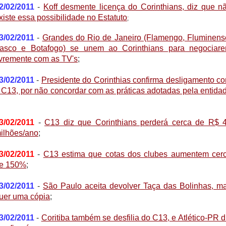
2/02/2011
-
Koff desmente licença do Corinthians, diz que n
xiste essa possibilidade no Estatuto
;
3/02/2011
-
Grandes do Rio de Janeiro (Flamengo, Fluminens
asco e Botafogo) se unem ao Corinthians para negociar
ivremente com as TV's
;
3/02/2011
-
Presidente do Corinthias confirma desligamento c
 C13, por não concordar com as práticas adotadas pela entida
3/02/2011
-
C13 diz que Corinthians perderá cerca de R$ 
ilhões/ano
;
3/02/2011
-
C13 estima que cotas dos clubes aumentem cer
e 150%
;
3/02/2011
-
São Paulo aceita devolver Taça das Bolinhas, m
uer uma cópia
;
3/02/2011
-
Coritiba também se desfilia do C13, e Atlético-PR d