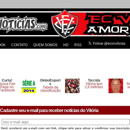
OOK
CONTATO
QUEM SOMOS
HD
RSS
Curta!
GloboEsport
Torcida
Nossa Fan
e
Vitória tem
Al
Page no
2,6 milhões
s
Tabela de
Facebook
classificação
Cadastre seu e-mail para receber notícias do Vitória
Você receberá um e-mail com um link, clique nele para ativar e confirmar sua inscrição