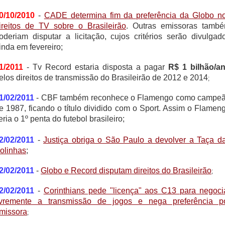
0/10/2010
-
CADE determina fim da preferência da Globo n
ireitos de TV sobre o Brasileirão
. Outras emissoras tamb
oderiam disputar a licitação, cujos critérios serão divulgad
inda em fevereiro;
1/2011
- Tv Record estaria disposta a pagar
R$ 1 bilhão/a
elos direitos de transmissão do Brasileirão de 2012 e 2014
;
1/02/2011
- CBF também reconhece o Flamengo como campe
e 1987, ficando o título dividido com o Sport. Assim o Flamen
eria o 1º penta do futebol brasileiro;
2/02/2011
-
Justiça obriga o São Paulo a devolver a Taça d
olinhas
;
2/02/2011
-
Globo e Record disputam direitos do Brasileirão
;
2/02/2011
-
Corinthians pede "licença" aos C13 para negoci
ivremente a transmissão de jogos e nega preferência p
missora
;