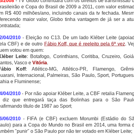
3/2008
- TV Globo continuará com os direitos de transmissão 
rasileirão e Copa do Brasil de 2009 a 2011, com valor estima
m R$ 400 milhões/ano, incluindo canais da tv fechada. Mes
ferecendo maior valor, Globo tinha vantagem de já ser a atu
ontratada;
2/04/2010
- Eleição no C13. De um lado Kléber Leite (apoia
ela CBF) e de outro
Fábio Koff, que é reeleito pela 6ª vez
. Ve
uem votou em quem:
Kléber Leite
: Botafogo, Corinthians, Coritiba, Cruzeiro, Goiá
antos, Vasco e
Vitória
.
Fábio Koff
: Atlético-MG, Atlético-PR, Flamengo, Grêmi
uarani, Internacional, Palmeiras, São Paulo, Sport, Portugues
ahia e Fluminense;
4/04/2010
- Por não apoiar Kléber Leite, a CBF retalia Flamen
 diz que entregará taça das Bolinhas para o São Paul
eafirmando título de 1987 ao Sport
;
6/06/2010
- FIFA (e CBF) excluem Morumbi (Estádio do S
aulo) para a Copa do Mundo no Brasil em 2014, uma forma 
ambém "punir" o São Paulo por não ter votado em Kléber Leite;