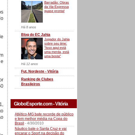
Barradão: Obras
da Via-Expressa
quase pronta!
os
lo
Há 8 anos
Blog do EC Jahia
de
Jogador do Jahia
sobre seu time:
"Isso aqui está
uma merda, está
em
uma bosta"
 e
Há 12 anos
Fut. Nordeste - Vitória
Ranking de Clubes
or
Brasileiros
50
GloboEsporte.com - Vitória
1,
go
Atlético-MG bate recorde de público
ão
e tem melhor média na Copa do
Brasil
- 4/30/2010
Náutico bate o Santa Cruz e vai
encarar o Sport na decisão do