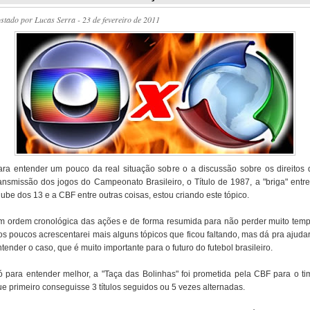
ostado por
Lucas Serra
- 23 de fevereiro de 2011
ara entender um pouco da real situação sobre o a discussão sobre os direitos 
ransmissão dos jogos do Campeonato Brasileiro, o Título de 1987, a "briga" entre
ube dos 13 e a CBF entre outras coisas, estou criando este tópico.
m ordem cronológica das ações e de forma resumida para não perder muito temp
os poucos acrescentarei mais alguns tópicos que ficou faltando, mas dá pra ajudar
tender o caso, que é muito importante para o futuro do futebol brasileiro.
ó para entender melhor, a "Taça das Bolinhas" foi prometida pela CBF para o ti
ue primeiro conseguisse 3 títulos seguidos ou 5 vezes alternadas.