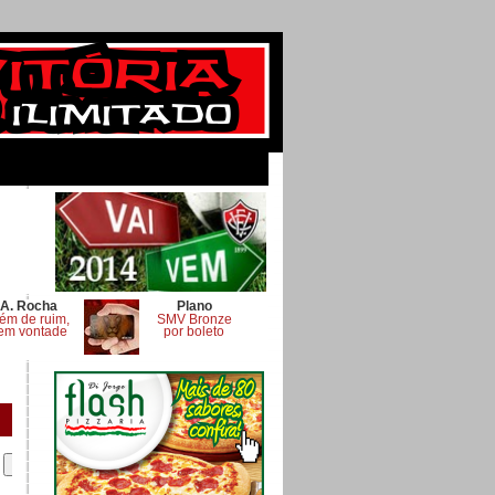
A. Rocha
Plano
ém de ruim,
SMV Bronze
em vontade
por boleto
.