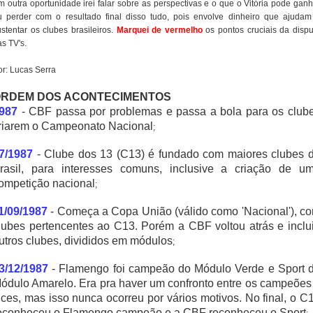
m outra oportunidade irei falar sobre as perspectivas e o que o Vitória pode ganh
u perder com o resultado final disso tudo, pois envolve dinheiro que ajudam
ustentar os clubes brasileiros.
Marquei de vermelho
os pontos cruciais da dispu
s TV's.
or: Lucas Serra
RDEM DOS ACONTECIMENTOS
987
- CBF passa por problemas e passa a bola para os club
riarem o Campeonato Nacional
;
7/1987
- Clube dos 13 (C13) é fundado com maiores clubes 
rasil, para interesses comuns, inclusive a criação de u
ompetição nacional
;
1/09/1987
- Começa a Copa União (válido como 'Nacional'), c
lubes pertencentes ao C13. Porém a CBF voltou atrás e inclu
utros clubes, divididos em módulos
;
3/12/1987
- Flamengo foi campeão do Módulo Verde e Sport 
ódulo Amarelo. Era pra haver um confronto entre os campeões
ices, mas isso nunca ocorreu por vários motivos. No final, o C
econheceu o Flamengo campeão e a CBF reconheceu o Sport