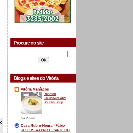
Procure no site
Blogs e sites do Vitória
Vitória Maníacos
Roasted
Cauliflower And
Boursin Soup
Há 2 anos
x
Casa Rubro-Negra - Fábio
RESPOSTA A PAULO CARNEIRO