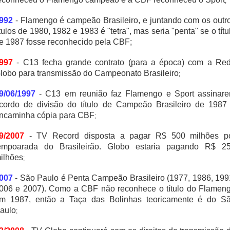
;
992
- Flamengo é campeão Brasileiro, e juntando com os outr
ítulos de 1980, 1982 e 1983 é "tetra", mas seria "penta" se o títu
e 1987 fosse reconhecido pela CBF;
997
- C13 fecha grande contrato (para a época) com a Re
lobo para transmissão do Campeonato Brasileiro
;
9/06/1997
- C13 em reunião faz Flamengo e Sport assinar
cordo de divisão do título de Campeão Brasileiro de 1987
ncaminha cópia para CBF
;
9/2007
- TV Record disposta a pagar R$ 500 milhões p
empoarada do Brasileirão. Globo estaria pagando R$ 2
ilhões
;
007
- São Paulo é Penta Campeão Brasileiro (1977, 1986, 199
006 e 2007). Como a CBF não reconhece o título do Flamen
m 1987, então a Taça das Bolinhas teoricamente é do S
aulo
;