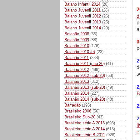
Baiano Infantil 2014
(20)
2
Baiano Juvenil 2011
(28)
d
Baiano Juvenil 2012
(26)
Baiano Juvenil 2013
(25)
p
Baiano Juvenil 2014
(20)
a
Baianão 2008
(35)
Baianão 2009
(88)
0
Baianão 2010
(176)
p
Baianão 2010 JR
(23)
Baianão 2011
(388)
2
Baianão 2011 (sub-20)
(41)
d
Baianão 2012
(498)
s
Baianão 2012 (sub-20)
(68)
Baianão 2013
(312)
2
Baianão 2013 (sub-20)
(49)
Baianão 2014
(227)
B
Baianão 2014 (sub-20)
(48)
Barradão
(195)
2
Brasileiro 2008
(56)
Brasileiro Sub-20
(43)
2
Brasileiro série A 2013
(693)
l
Brasileiro série A 2014
(615)
e
Brasileiro série B 2011
(926)