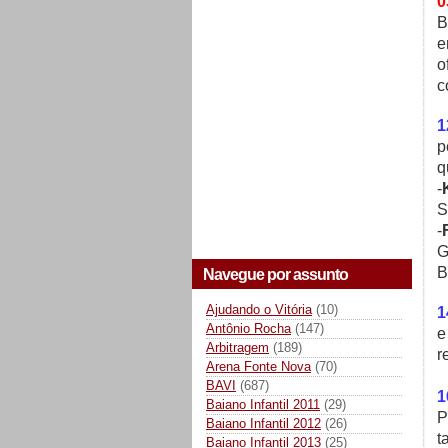
0
B
e
o
c
1
p
q
-
S
-
G
B
Navegue por assunto
Ajudando o Vitória
(10)
1
Antônio Rocha
(147)
e
Arbitragem
(189)
r
Arena Fonte Nova
(70)
BAVI
(687)
1
Baiano Infantil 2011
(29)
P
Baiano Infantil 2012
(26)
t
Baiano Infantil 2013
(25)