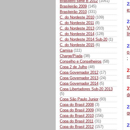
Brasileiro série B 2012
(1051)
2
Brasileirão 2009
(145)
e
Brasileirão 2010
(331)
C. do Nordeste 2010
(109)
2
C. do Nordeste 2011
(8)
V
C. do Nordeste 2013
(203)
l
C. do Nordeste 2014
(128)
C. do Nordeste 2014 Sub-20
(1)
C. do Nordeste 2015
(6)
2
Camisa
(111)
o
Charge/Piada
(38)
;
Conselho e Conselheiros
(58)
Copa 2 de Julho
(48)
2
Copa Governador 2012
(17)
m
Copa Governador 2013
(24)
Copa Governador 2014
(5)
2
Copa Libertadores Sub-20 2013
(5)
d
Copa São Paulo Junior
(93)
Copa do Brasil 2008
(3)
2
Copa do Brasil 2009
(30)
q
Copa do Brasil 2010
(156)
Copa do Brasil 2011
(31)
2
Copa do Brasil 2012
(157)