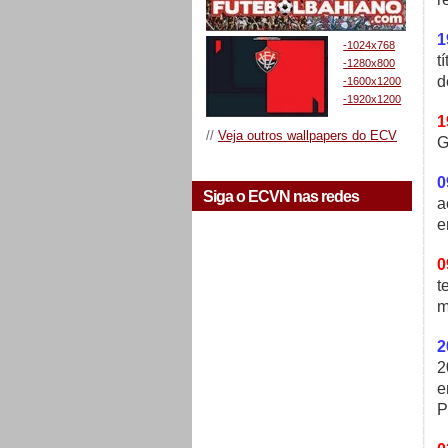
1
-1024x768
t
-1280x800
d
-1600x1200
-1920x1200
1
//
Veja outros wallpapers do ECV
G
0
Siga o ECVN nas redes
a
e
0
t
m
2
2
e
P