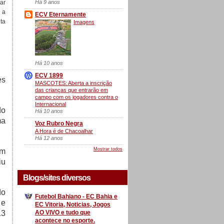
Há 9 anos
ar
 a
ECV Eternamente
ta
Imagens
Há 10 anos
ECV 1899
es
MASCOTES: Aberta a inscrição
das crianças que entrarão em
campo com os jogadores contra o
Internacional
do
Há 10 anos
ma
Voz Rubro Negra
A Hora é de Chacoalhar
Há 12 anos
Mostrar todos
om
iu
Blogs/sites diversos
do
Futebol Bahiano - EC Bahia e
 e
EC Vitoria, Noticias, Jogos
AO VIVO e tudo que
13
acontece no esporte.