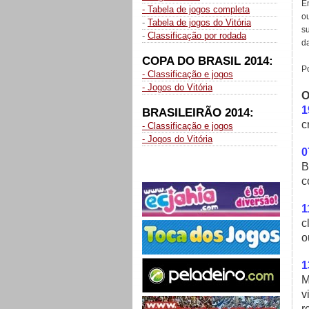
E
- Tabela de jogos completa
o
-
Tabela de jogos do Vitória
s
-
Classificação por rodada
da
COPA DO BRASIL 2014:
P
- Classificação e jogos
- Jogos do Vitória
O
1
BRASILEIRÃO 2014:
c
- Classificação e jogos
- Jogos do Vitória
0
B
c
1
c
o
1
M
v
r