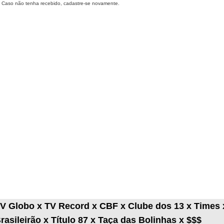
Caso não tenha recebido, cadastre-se novamente.
V Globo x TV Record x CBF x Clube dos 13 x Times 
rasileirão x Título 87 x Taça das Bolinhas x $$$