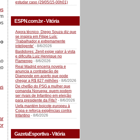
estudar caso (29/05/15-00h01)
os
ém
ESPN.com.br - Vitória
os
Agora técnico, Diego Souza diz que
se inspira em Filipe Luís:
'Trabalhador e extremamente
no
inteligente'
- 8/6/2026
Bastidores: Zenit exige valor à vista
e dificulta Luiz Henrique no
ão
Flamengo
- 8/6/2026
Real Madrid encerra novela e
go
anuncia a contratação de
Diamonde em acerto que pode
chegar a R$ 827 milhões
- 8/6/2026
De chefão do PSG a mulher que
as
comanda Noruega: quem podem
ser rivais de Infantino em eleição
para presidente da Fifa?
- 8/6/2026
Uefa mantém boicote europeu à
Copa e reforça exigências contra
Infantino
- 8/6/2026
ar
or
GazetaEsportiva - Vitória