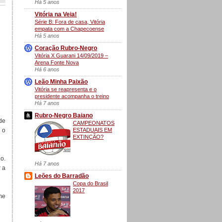
Há 5 anos
Vitória na Veia!
Série B: Fora de casa, Vitória
empata com a Chapecoense
Há 5 anos
Coração Rubro-Negro
Vitória X Guarani 14/09/2019 –
Arena Fonte Nova
Há 6 anos
Leão Minha Paixão
Vitória se reapresenta e o
presidente acompanha o treino
Há 7 anos
Rubro-Negro Baiano
de
CAMPEONATOS
ESTADUAIS EM
 o
EXTINÇÃO?
o.
Há 7 anos
 a
Leões do Barradão
Copa do Brasil
2017
me