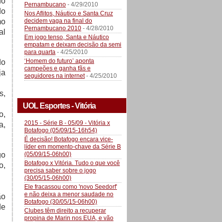
do
Pernambucano
- 4/29/2010
do
Nos Aflitos, Náutico e Santa Cruz
decidem vaga na final do
mo
Pernambucano 2010
- 4/28/2010
al
Em jogo tenso, Santa e Náutico
empatam e deixam decisão da semi
para quarta
- 4/25/2010
‘Homem do futuro’ aponta
do
campeões e ganha fãs e
ja
seguidores na internet
- 4/25/2010
s,
UOL Esportes - Vitória
o,
2015 - Série B - 05/09 - Vitória x
a,
Botafogo (05/09/15-16h54)
É decisão! Botafogo encara vice-
líder em momento-chave da Série B
(05/09/15-06h00)
go
Botafogo x Vitória. Tudo o que você
o,
precisa saber sobre o jogo
(30/05/15-06h00)
Ele fracassou como 'novo Seedorf'
e não deixa a menor saudade no
ão
Botafogo (30/05/15-06h00)
de
Clubes têm direito a recuperar
propina de Marin nos EUA, e vão