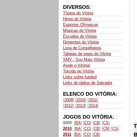
DIVERSOS:
Títulos do Vitória
Hinos do Vitória
Esportes Olímpicos
Músicas do Vitória
Escudos do Vitória
Dirigentes do Vitória
Lista de Conselheiros
Tabelas de jogos do Vitória
SMV - Sou Mais Vitória
Ajude o Vitória!
Torcida do Vitória
Links sobre futebol
Links de rádios de Salvador
ELENCO DO VITÓRIA:
[
2009
] [
2010
] [
2011
]
[
2012
] [
2013
] [
2014
]
JOGOS DO VITÓRIA:
2009
: [
BA
] [
CO
] [
CB
] [
CS
]
T
2010
: [
BA
] [
CO
] [
CB
] [
CN
] [
CS
]
B
2011
: [
BA
] [
CO
] [
CB
]