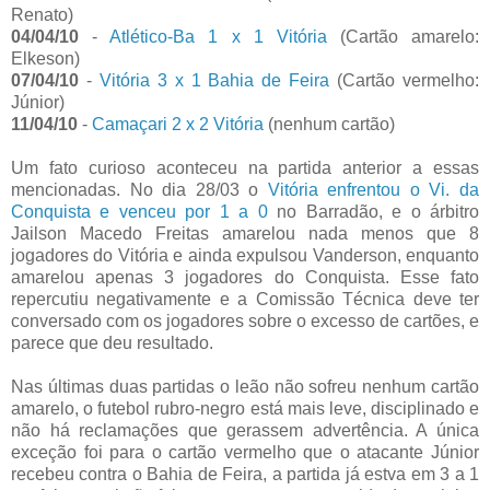
Renato)
04/04/10
-
Atlético-Ba 1 x 1 Vitória
(Cartão amarelo:
Elkeson)
07/04/10
-
Vitória 3 x 1 Bahia de Feira
(Cartão vermelho:
Júnior)
11/04/10
-
Camaçari 2 x 2 Vitória
(nenhum cartão)
Um fato curioso aconteceu na partida anterior a essas
mencionadas. No dia 28/03 o
Vitória enfrentou o Vi. da
Conquista e venceu por 1 a 0
no Barradão, e o árbitro
Jailson Macedo Freitas amarelou nada menos que 8
jogadores do Vitória e ainda expulsou Vanderson, enquanto
amarelou apenas 3 jogadores do Conquista. Esse fato
repercutiu negativamente e a Comissão Técnica deve ter
conversado com os jogadores sobre o excesso de cartões, e
parece que deu resultado.
Nas últimas duas partidas o leão não sofreu nenhum cartão
amarelo, o futebol rubro-negro está mais leve, disciplinado e
não há reclamações que gerassem advertência. A única
exceção foi para o cartão vermelho que o atacante Júnior
recebeu contra o Bahia de Feira, a partida já estva em 3 a 1