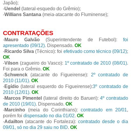
Japão);
-
Uendel
(lateral-esquedo do Grêmio);
-
Willians Santana
(meia-atacante do Fluminense);
CONTRATAÇÕES
-
Mauro Galvão
(Superintendente de Futebol):
foi
apresentado (09/12)
. Dispensado.
OK
-
Ricardo Silva
(Técnico): foi
efetivado como técnico (09/12)
;
OK
-
Vilson
(zagueiro do Vasco):
1º contratado de 2010 (08/01)
.
Foi para o Grêmio.
OK
-
Schwenck
(atacante do Figueirense):
2º contratado de
2010 (11/01)
.
OK
-
Egídio
(lateral esquerdo do Figueirense):
3º contratado de
2010 (12/01)
.
OK
-
Marcos Pimentel
(lateral direito do Barueri):
4º contratado
de 2010 (19/01)
. Dispensado.
OK
-
Marcinho
(meia do Corinthians):
contratado em 20/01
,
porém foi
dispensado no dia 01/02
.
OK
-
Adailton
(atacante do Fortaleza):
contratado desde o dia
09/01, só no dia 29 saiu no BID
.
OK