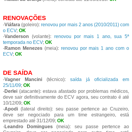
RENOVAÇÕES
-
Viáfara
(goleiro):
renovou por mais 2 anos (2010/2011) com
o ECV
;
OK
-
Vanderson
(volante):
renovou por mais 1 ano, sua 5ª
temporada no ECV
;
OK
-
Ramon Menezes
(meia):
renovou por mais 1 ano com o
ECV
;
OK
DE SAÍDA
-
Vagner Mancini
(técnico):
saída já oficializada em
25/11/09
;
OK
-
Derlei
(atacante): estava afastado por problemas médicos,
deve sair definitivamente do ECV agora, seu contrato é até
10/12/09;
OK
-
Apodi
(lateral direito): seu passe pertence ao Cruzeiro,
deve ser negociado para um time estrangeiro, está
emprestado até 31/12/09;
OK
-
Leandro Domingues
(meia): seu passe pertence ao