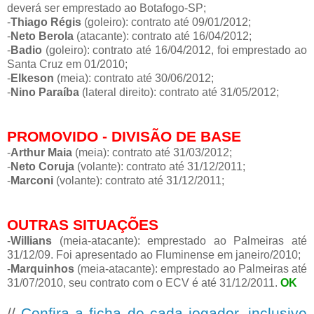
deverá ser emprestado ao Botafogo-SP;
-
Thiago Régis
(goleiro): contrato até 09/01/2012;
-
Neto Berola
(atacante): contrato até 16/04/2012;
-
Badio
(goleiro): contrato até 16/04/2012, foi emprestado ao
Santa Cruz em 01/2010;
-
Elkeson
(meia): contrato até 30/06/2012;
-
Nino Paraíba
(lateral direito): contrato até 31/05/2012;
PROMOVIDO - DIVISÃO DE BASE
-
Arthur Maia
(meia): contrato até 31/03/2012;
-
Neto Coruja
(volante): contrato até 31/12/2011;
-
Marconi
(volante): contrato até 31/12/2011;
OUTRAS SITUAÇÕES
-
Willians
(meia-atacante): emprestado ao Palmeiras até
31/12/09. Foi apresentado ao Fluminense em janeiro/2010;
-
Marquinhos
(meia-atacante): emprestado ao Palmeiras até
31/07/2010, seu contrato com o ECV é até 31/12/2011.
OK
//
Confira a ficha de cada jogador, inclusive