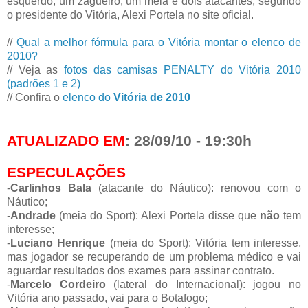
esquerdo, um zagueiro, um meia e dois atacantes, segundo
o presidente do Vitória, Alexi Portela no site oficial.
//
Qual a melhor fórmula para o Vitória montar o elenco de
2010?
// Veja as
fotos das camisas PENALTY do Vitória 2010
(padrões 1 e 2)
// Confira o
elenco do
Vitória de 2010
ATUALIZADO EM
: 28/09/10 - 19:30h
ESPECULAÇÕES
-
Carlinhos Bala
(atacante do Náutico): renovou com o
Náutico;
-
Andrade
(meia do Sport): Alexi Portela disse que
não
tem
interesse;
-
Luciano Henrique
(meia do Sport): Vitória tem interesse,
mas jogador se recuperando de um problema médico e vai
aguardar resultados dos exames para assinar contrato.
-
Marcelo Cordeiro
(lateral do Internacional): jogou no
Vitória ano passado, vai para o Botafogo;