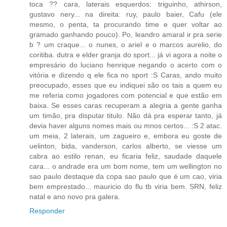
toca ?? cara, laterais esquerdos: triguinho, athirson,
gustavo nery... na direita: ruy, paulo baier, Cafu (ele
mesmo, o penta, ta procurando time e quer voltar ao
gramado ganhando pouco). Po, leandro amaral ir pra serie
b ? um craque... o nunes, o ariel e o marcos aurelio, do
coritiba. dutra e elder granja do sport... já vi agora a noite o
empresário do luciano henrique negando o acerto com o
vitória e dizendo q ele fica no sport :S Caras, ando muito
preocupado, esses que eu indiquei são os tais a quem eu
me referia como jogadores com potencial e que estão em
baixa. Se esses caras recuperam a alegria a gente ganha
um timão, pra disputar titulo. Não dá pra esperar tanto, já
devia haver alguns nomes mais ou mnos certos... :S 2 atac.
um meia, 2 laterais, um zagueiro e, embora eu goste de
uelinton, bida, vanderson, carlos alberto, se viesse um
cabra ao estilo renan, eu ficaria feliz, saudade daquele
cara... o andrade era um bom nome, tem um wellington no
sao paulo destaque da copa sao paulo que é um cao, viria
bem emprestado... mauricio do flu tb viria bem. SRN, feliz
natal e ano novo pra galera.
Responder