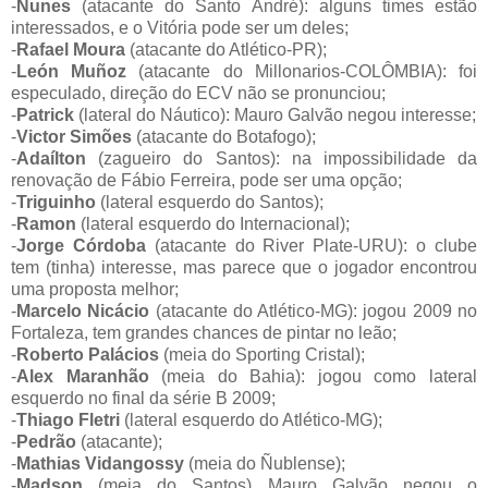
-
Nunes
(atacante do Santo André): alguns times estão
interessados, e o Vitória pode ser um deles;
-
Rafael Moura
(atacante do Atlético-PR);
-
León Muñoz
(atacante do Millonarios-COLÔMBIA): foi
especulado, direção do ECV não se pronunciou;
-
Patrick
(lateral do Náutico): Mauro Galvão negou interesse;
-
Victor Simões
(atacante do Botafogo);
-
Adaílton
(zagueiro do Santos): na impossibilidade da
renovação de Fábio Ferreira, pode ser uma opção;
-
Triguinho
(lateral esquerdo do Santos);
-
Ramon
(lateral esquerdo do Internacional);
-
Jorge Córdoba
(atacante do River Plate-URU): o clube
tem (tinha) interesse, mas parece que o jogador encontrou
uma proposta melhor;
-
Marcelo Nicácio
(atacante do Atlético-MG): jogou 2009 no
Fortaleza, tem grandes chances de pintar no leão;
-
Roberto Palácios
(meia do Sporting Cristal);
-
Alex Maranhão
(meia do Bahia): jogou como lateral
esquerdo no final da série B 2009;
-
Thiago Fletri
(lateral esquerdo do Atlético-MG);
-
Pedrão
(atacante);
-
Mathias Vidangossy
(meia do Ñublense);
-
Madson
(meia do Santos) Mauro Galvão negou o