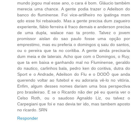
mundo jogou mal esse ano, o cara é bom. Gláucio também
merecia uma chance. A gente podia trazer o Adeilson do
banco do fluminense. Foi vice-artilheiro no ipatinga msm
qdo esse foi rebaixado. Mas a gente precisa dum zagueiro
experiente, fábio ferreira é fraco demais e anderson precisa
de uma dupla, walace nao ta pronto. Talvez o jovem
promissor aislan do sao paulo fosse uma opção por
emprestimo, mas eu preferia o domingos q saiu do santos,
ou o pereira que ta no coritiba. A gente ainda precisaria
dum meia e de laterais. Acho que com o Domingos, o Ruy,
que ta em baixa e ganhando mal no Fluminense, geraldo
do nautico, carlinhos bala, pedro ken do coritiva, dutra do
Sport e o Andrade, Adeilson do Flu e o DODÔ que anda
querendo voltar ao futebol e eu adoraria vê-lo no vitória.
Enfim, algum desses nomes dariam uma boa perspectiva
pro brasileirao. E se o Ricardo não der pé eu queria ver o
Celso Roth, ou o saudoso Agnaldo Liz, ou talvez o
Carpegiani que foi e nao devia ter ido, mas tambem aposto
no ricardo. SRN
Responder