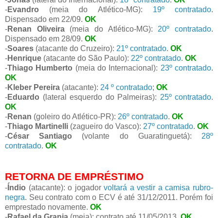
-
Evandro
(meia do Atlético-MG):
19º contratado
.
Dispensado em 22/09.
OK
-
Renan Oliveira
(meia do Atlético-MG):
20º contratado
.
Dispensado em 28/09.
OK
-
Soares
(atacante do Cruzeiro):
21º contratado
.
OK
-
Henrique
(atacante do São Paulo):
22º contratado
.
OK
-
Thiago Humberto
(meia do Internacional):
23º contratado
.
OK
-
Kleber Pereira
(atacante):
24 º contratado
;
OK
-
Eduardo
(lateral esquerdo do Palmeiras):
25º contratado
.
OK
-
Renan
(goleiro do Atlético-PR):
26º contratado
.
OK
-
Thiago Martinelli
(zagueiro do Vasco):
27º contratado
.
OK
-
César Santiago
(volante do Guaratinguetá):
28º
contratado
.
OK
RETORNA DE EMPRÉSTIMO
-
Índio
(atacante): o jogador
voltará a vestir a camisa rubro-
negra
. Seu contrato com o ECV é até 31/12/2011. Porém foi
emprestado novamente.
OK
-
Rafael da Granja
(meia): contrato até 11/05/2013.
OK