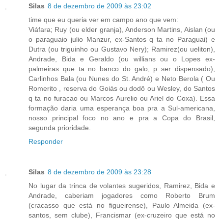
Silas
8 de dezembro de 2009 às 23:02
time que eu queria ver em campo ano que vem:
Viáfara; Ruy (ou elder granja), Anderson Martins, Aislan (ou
o paraguaio julio Manzur, ex-Santos q ta no Paraguai) e
Dutra (ou triguinho ou Gustavo Nery); Ramirez(ou ueliton),
Andrade, Bida e Geraldo (ou willians ou o Lopes ex-
palmeiras que ta no banco do galo, p ser dispensado);
Carlinhos Bala (ou Nunes do St. André) e Neto Berola ( Ou
Romerito , reserva do Goiás ou dodô ou Wesley, do Santos
q ta no furacao ou Marcos Aurelio ou Ariel do Coxa). Essa
formação daria uma esperança boa pra a Sul-americana,
nosso principal foco no ano e pra a Copa do Brasil,
segunda prioridade.
Responder
Silas
8 de dezembro de 2009 às 23:28
No lugar da trinca de volantes sugeridos, Ramirez, Bida e
Andrade, caberiam jogadores como Roberto Brum
(cracasso que está no figueirense), Paulo Almeida (ex-
santos, sem clube), Francismar (ex-cruzeiro que está no