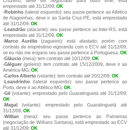
Cruzeiro, deve ser negociado para outro time, está
emprestado até 31/12/09;
OK
-
Robinho
(lateral esquerdo): seu passe pertence ao Atlético
de Alagoinhas, deve ir ao Santa Cruz-PE, está emprestado
até 31/12/09;
OK
-
Leandrão
(atacante): seu passe pertence ao Inter-RS, está
emprestado até 31/12/09;
OK
-
Marco Aurélio
(zagueiro): está afastado, porém com
contrato de empréstimo vigorando com o ECV até 31/12/09,
se eu não me engano seu passe pertence à Portuguesa.
OK
-
Gláucio
(meia): tem contrato até 10/12/09;
OK
-
Gléguer
(goleiro): tem contrato até 15/12/2009, deve ir ao
América-MG;
OK
-
Carlos Alberto
(volante): tem contrato até 20/12/09;
OK
-
Leandrinho
(lateral esquerdo): seu passe pertence ao
Porto, deve ir ao Atlético-MG;
OK
-
Gil
(volante): emprestado pelo Guaratinguetá até 31/12/09;
OK
-
Magal
(volante): emprestado pelo Guaratinguetá até
31/12/09;
OK
-
Willian
(meia): seu passe pertence ao Palmeiras
(negociação de Willians Santana), está emprestado ao ECV
até 31/12/09;
OK