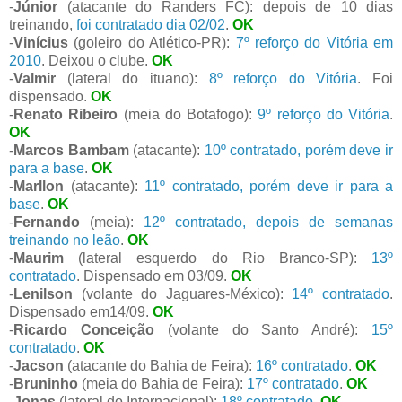
-
Júnior
(atacante do Randers FC): depois de 10 dias
treinando,
foi contratado dia 02/02
.
OK
-
Vinícius
(goleiro do Atlético-PR):
7º reforço do Vitória em
2010
. Deixou o clube.
OK
-
Valmir
(lateral do ituano):
8º reforço do Vitória
. Foi
dispensado.
OK
-
Renato Ribeiro
(meia do Botafogo):
9º reforço do Vitória
.
OK
-
Marcos Bambam
(atacante):
10º contratado, porém deve ir
para a base
.
OK
-
Marllon
(atacante):
11º contratado, porém deve ir para a
base
.
OK
-
Fernando
(meia):
12º contratado, depois de semanas
treinando no leão
.
OK
-
Maurim
(lateral esquerdo do Rio Branco-SP):
13º
contratado
. Dispensado em 03/09.
OK
-
Lenilson
(volante do Jaguares-México):
14º contratado
.
Dispensado em14/09.
OK
-
Ricardo Conceição
(volante do Santo André):
15º
contratado
.
OK
-
Jacson
(atacante do Bahia de Feira):
16º contratado
.
OK
-
Bruninho
(meia do Bahia de Feira):
17º contratado
.
OK
-
Jonas
(lateral do Internacional):
18º contratado
.
OK