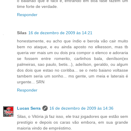
o baianão que é fácil e, entrando em boa fase fazem um
time forte de verdade.
Responder
Silas
16 de dezembro de 2009 às 14:21
honestamente, eu acho que índio e berola vão cair muito
bem no ataque, e eu ainda aposto no elkesson, mas tb
queria ver mais um ou dois pra compor o elenco e adoraria
se fossem entre romerito, carlinhos bala, denílson(ex
palmeiras, sao paulo, betis...), adeílson, geraldo, ou algum
dos dois que estao no coritiba... se o neto baiano voltasse
tambem seria um sonho... ms gente, um meia e laterais é
urgente... SRN
Responder
Lucas Serra
16 de dezembro de 2009 às 14:36
Silas, o Vitória já faz isso, ele traz jogadores que estão sem
prestígio e depois os caras vão embora, em sua grande
maioria vindo de empréstimo.