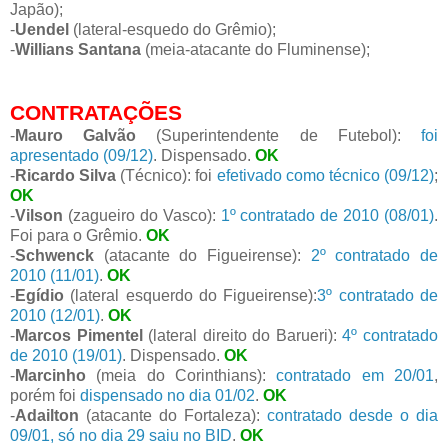
Japão);
-
Uendel
(lateral-esquedo do Grêmio);
-
Willians Santana
(meia-atacante do Fluminense);
CONTRATAÇÕES
-
Mauro Galvão
(Superintendente de Futebol):
foi
apresentado (09/12)
. Dispensado.
OK
-
Ricardo Silva
(Técnico): foi
efetivado como técnico (09/12)
;
OK
-
Vilson
(zagueiro do Vasco):
1º contratado de 2010 (08/01)
.
Foi para o Grêmio.
OK
-
Schwenck
(atacante do Figueirense):
2º contratado de
2010 (11/01)
.
OK
-
Egídio
(lateral esquerdo do Figueirense):
3º contratado de
2010 (12/01)
.
OK
-
Marcos Pimentel
(lateral direito do Barueri):
4º contratado
de 2010 (19/01)
. Dispensado.
OK
-
Marcinho
(meia do Corinthians):
contratado em 20/01
,
porém foi
dispensado no dia 01/02
.
OK
-
Adailton
(atacante do Fortaleza):
contratado desde o dia
09/01, só no dia 29 saiu no BID
.
OK