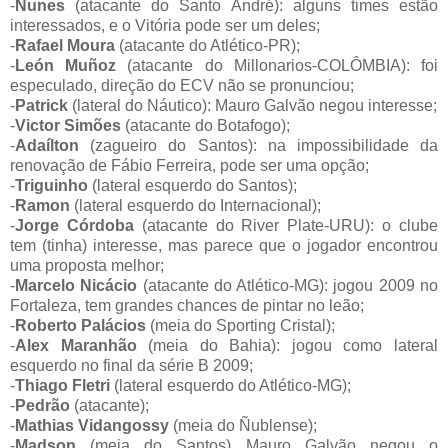
-
Nunes
(atacante do Santo André): alguns times estão
interessados, e o Vitória pode ser um deles;
-
Rafael Moura
(atacante do Atlético-PR);
-
León Muñoz
(atacante do Millonarios-COLÔMBIA): foi
especulado, direção do ECV não se pronunciou;
-
Patrick
(lateral do Náutico): Mauro Galvão negou interesse;
-
Victor Simões
(atacante do Botafogo);
-
Adaílton
(zagueiro do Santos): na impossibilidade da
renovação de Fábio Ferreira, pode ser uma opção;
-
Triguinho
(lateral esquerdo do Santos);
-
Ramon
(lateral esquerdo do Internacional);
-
Jorge Córdoba
(atacante do River Plate-URU): o clube
tem (tinha) interesse, mas parece que o jogador encontrou
uma proposta melhor;
-
Marcelo Nicácio
(atacante do Atlético-MG): jogou 2009 no
Fortaleza, tem grandes chances de pintar no leão;
-
Roberto Palácios
(meia do Sporting Cristal);
-
Alex Maranhão
(meia do Bahia): jogou como lateral
esquerdo no final da série B 2009;
-
Thiago Fletri
(lateral esquerdo do Atlético-MG);
-
Pedrão
(atacante);
-
Mathias Vidangossy
(meia do Ñublense);
-
Madson
(meia do Santos) Mauro Galvão negou o