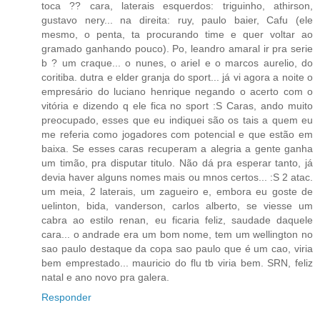
toca ?? cara, laterais esquerdos: triguinho, athirson,
gustavo nery... na direita: ruy, paulo baier, Cafu (ele
mesmo, o penta, ta procurando time e quer voltar ao
gramado ganhando pouco). Po, leandro amaral ir pra serie
b ? um craque... o nunes, o ariel e o marcos aurelio, do
coritiba. dutra e elder granja do sport... já vi agora a noite o
empresário do luciano henrique negando o acerto com o
vitória e dizendo q ele fica no sport :S Caras, ando muito
preocupado, esses que eu indiquei são os tais a quem eu
me referia como jogadores com potencial e que estão em
baixa. Se esses caras recuperam a alegria a gente ganha
um timão, pra disputar titulo. Não dá pra esperar tanto, já
devia haver alguns nomes mais ou mnos certos... :S 2 atac.
um meia, 2 laterais, um zagueiro e, embora eu goste de
uelinton, bida, vanderson, carlos alberto, se viesse um
cabra ao estilo renan, eu ficaria feliz, saudade daquele
cara... o andrade era um bom nome, tem um wellington no
sao paulo destaque da copa sao paulo que é um cao, viria
bem emprestado... mauricio do flu tb viria bem. SRN, feliz
natal e ano novo pra galera.
Responder