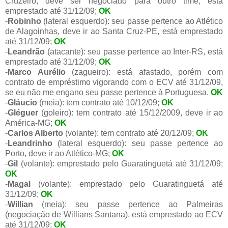
Cruzeiro, deve ser negociado para outro time, está
emprestado até 31/12/09;
OK
-
Robinho
(lateral esquerdo): seu passe pertence ao Atlético
de Alagoinhas, deve ir ao Santa Cruz-PE, está emprestado
até 31/12/09;
OK
-
Leandrão
(atacante): seu passe pertence ao Inter-RS, está
emprestado até 31/12/09;
OK
-
Marco Aurélio
(zagueiro): está afastado, porém com
contrato de empréstimo vigorando com o ECV até 31/12/09,
se eu não me engano seu passe pertence à Portuguesa.
OK
-
Gláucio
(meia): tem contrato até 10/12/09;
OK
-
Gléguer
(goleiro): tem contrato até 15/12/2009, deve ir ao
América-MG;
OK
-
Carlos Alberto
(volante): tem contrato até 20/12/09;
OK
-
Leandrinho
(lateral esquerdo): seu passe pertence ao
Porto, deve ir ao Atlético-MG;
OK
-
Gil
(volante): emprestado pelo Guaratinguetá até 31/12/09;
OK
-
Magal
(volante): emprestado pelo Guaratinguetá até
31/12/09;
OK
-
Willian
(meia): seu passe pertence ao Palmeiras
(negociação de Willians Santana), está emprestado ao ECV
até 31/12/09;
OK