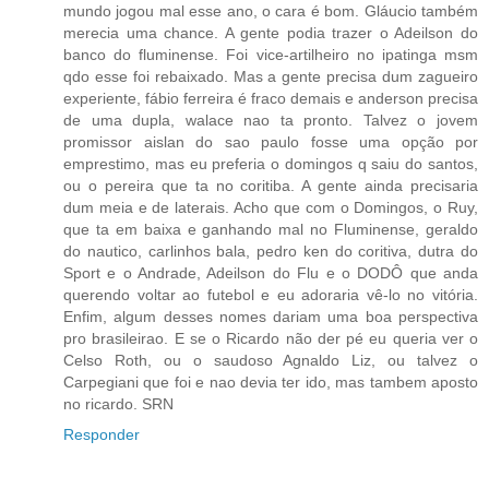
mundo jogou mal esse ano, o cara é bom. Gláucio também
merecia uma chance. A gente podia trazer o Adeilson do
banco do fluminense. Foi vice-artilheiro no ipatinga msm
qdo esse foi rebaixado. Mas a gente precisa dum zagueiro
experiente, fábio ferreira é fraco demais e anderson precisa
de uma dupla, walace nao ta pronto. Talvez o jovem
promissor aislan do sao paulo fosse uma opção por
emprestimo, mas eu preferia o domingos q saiu do santos,
ou o pereira que ta no coritiba. A gente ainda precisaria
dum meia e de laterais. Acho que com o Domingos, o Ruy,
que ta em baixa e ganhando mal no Fluminense, geraldo
do nautico, carlinhos bala, pedro ken do coritiva, dutra do
Sport e o Andrade, Adeilson do Flu e o DODÔ que anda
querendo voltar ao futebol e eu adoraria vê-lo no vitória.
Enfim, algum desses nomes dariam uma boa perspectiva
pro brasileirao. E se o Ricardo não der pé eu queria ver o
Celso Roth, ou o saudoso Agnaldo Liz, ou talvez o
Carpegiani que foi e nao devia ter ido, mas tambem aposto
no ricardo. SRN
Responder