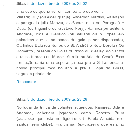
Silas
8 de dezembro de 2009 às 23:02
time que eu queria ver em campo ano que vem:
Viáfara; Ruy (ou elder granja), Anderson Martins, Aislan (ou
o paraguaio julio Manzur, ex-Santos q ta no Paraguai) e
Dutra (ou triguinho ou Gustavo Nery); Ramirez(ou ueliton),
Andrade, Bida e Geraldo (ou willians ou o Lopes ex-
palmeiras que ta no banco do galo, p ser dispensado);
Carlinhos Bala (ou Nunes do St. André) e Neto Berola ( Ou
Romerito , reserva do Goiás ou dodô ou Wesley, do Santos
q ta no furacao ou Marcos Aurelio ou Ariel do Coxa). Essa
formação daria uma esperança boa pra a Sul-americana,
nosso principal foco no ano e pra a Copa do Brasil,
segunda prioridade.
Responder
Silas
8 de dezembro de 2009 às 23:28
No lugar da trinca de volantes sugeridos, Ramirez, Bida e
Andrade, caberiam jogadores como Roberto Brum
(cracasso que está no figueirense), Paulo Almeida (ex-
santos, sem clube), Francismar (ex-cruzeiro que está no