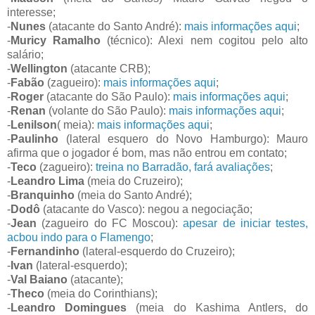
interesse;
-
Nunes
(atacante do Santo André):
mais informações aqui
;
-
Muricy Ramalho
(técnico): Alexi nem cogitou pelo alto
salário;
-
Wellington
(atacante CRB);
-
Fabão
(zagueiro):
mais informações aqui
;
-
Roger
(atacante do São Paulo):
mais informações aqui
;
-
Renan
(volante do São Paulo):
mais informações aqui
;
-
Lenilson
( meia):
mais informações aqui
;
-
Paulinho
(lateral esquero do Novo Hamburgo): Mauro
afirma que o jogador é bom, mas não entrou em contato;
-
Teco
(zagueiro):
treina no Barradão, fará avaliações
;
-
Leandro Lima
(meia do Cruzeiro);
-
Branquinho
(meia do Santo André);
-
Dodô
(atacante do Vasco): negou a negociação;
-
Jean
(zagueiro do FC Moscou):
apesar de iniciar testes,
acbou indo para o Flamengo
;
-
Fernandinho
(lateral-esquerdo do Cruzeiro);
-
Ivan
(lateral-esquerdo);
-
Val Baiano
(atacante);
-
Theco
(meia do Corinthians);
-
Leandro Domingues
(meia do Kashima Antlers, do