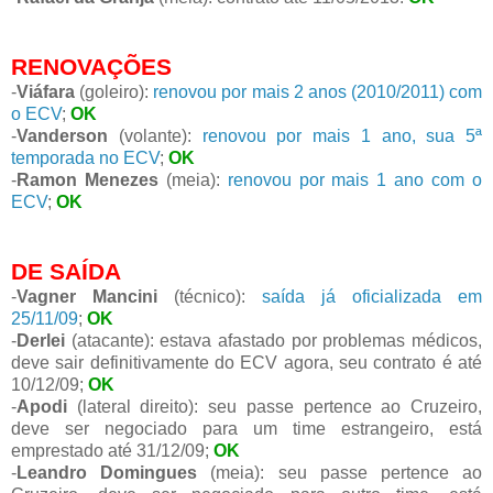
RENOVAÇÕES
-
Viáfara
(goleiro):
renovou por mais 2 anos (2010/2011) com
o ECV
;
OK
-
Vanderson
(volante):
renovou por mais 1 ano, sua 5ª
temporada no ECV
;
OK
-
Ramon Menezes
(meia):
renovou por mais 1 ano com o
ECV
;
OK
DE SAÍDA
-
Vagner Mancini
(técnico):
saída já oficializada em
25/11/09
;
OK
-
Derlei
(atacante): estava afastado por problemas médicos,
deve sair definitivamente do ECV agora, seu contrato é até
10/12/09;
OK
-
Apodi
(lateral direito): seu passe pertence ao Cruzeiro,
deve ser negociado para um time estrangeiro, está
emprestado até 31/12/09;
OK
-
Leandro Domingues
(meia): seu passe pertence ao