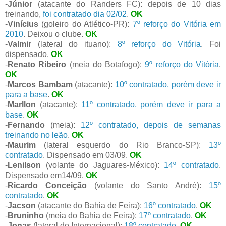
-
Júnior
(atacante do Randers FC): depois de 10 dias
treinando,
foi contratado dia 02/02
.
OK
-
Vinícius
(goleiro do Atlético-PR):
7º reforço do Vitória em
2010
. Deixou o clube.
OK
-
Valmir
(lateral do ituano):
8º reforço do Vitória
. Foi
dispensado.
OK
-
Renato Ribeiro
(meia do Botafogo):
9º reforço do Vitória
.
OK
-
Marcos Bambam
(atacante):
10º contratado, porém deve ir
para a base
.
OK
-
Marllon
(atacante):
11º contratado, porém deve ir para a
base
.
OK
-
Fernando
(meia):
12º contratado, depois de semanas
treinando no leão
.
OK
-
Maurim
(lateral esquerdo do Rio Branco-SP):
13º
contratado
. Dispensado em 03/09.
OK
-
Lenilson
(volante do Jaguares-México):
14º contratado
.
Dispensado em14/09.
OK
-
Ricardo Conceição
(volante do Santo André):
15º
contratado
.
OK
-
Jacson
(atacante do Bahia de Feira):
16º contratado
.
OK
-
Bruninho
(meia do Bahia de Feira):
17º contratado
.
OK
-
Jonas
(lateral do Internacional):
18º contratado
.
OK