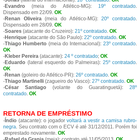
-
Evandro
(meia do Atlético-MG):
19º contratado
.
Dispensado em 22/09.
OK
-
Renan Oliveira
(meia do Atlético-MG):
20º contratado
.
Dispensado em 28/09.
OK
-
Soares
(atacante do Cruzeiro):
21º contratado
.
OK
-
Henrique
(atacante do São Paulo):
22º contratado
.
OK
-
Thiago Humberto
(meia do Internacional):
23º contratado
.
OK
-
Kleber Pereira
(atacante):
24 º contratado
;
OK
-
Eduardo
(lateral esquerdo do Palmeiras):
25º contratado
.
OK
-
Renan
(goleiro do Atlético-PR):
26º contratado
.
OK
-
Thiago Martinelli
(zagueiro do Vasco):
27º contratado
.
OK
-
César Santiago
(volante do Guaratinguetá):
28º
contratado
.
OK
RETORNA DE EMPRÉSTIMO
-
Índio
(atacante): o jogador
voltará a vestir a camisa rubro-
negra
. Seu contrato com o ECV é até 31/12/2011. Porém foi
emprestado novamente.
OK
-
Rafael da Granja
(meia): contrato até 11/05/2013.
OK