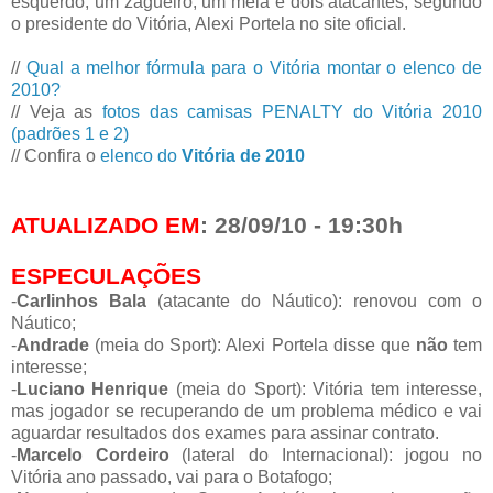
esquerdo, um zagueiro, um meia e dois atacantes, segundo
o presidente do Vitória, Alexi Portela no site oficial.
//
Qual a melhor fórmula para o Vitória montar o elenco de
2010?
// Veja as
fotos das camisas PENALTY do Vitória 2010
(padrões 1 e 2)
// Confira o
elenco do
Vitória de 2010
ATUALIZADO EM
: 28/09/10 - 19:30h
ESPECULAÇÕES
-
Carlinhos Bala
(atacante do Náutico): renovou com o
Náutico;
-
Andrade
(meia do Sport): Alexi Portela disse que
não
tem
interesse;
-
Luciano Henrique
(meia do Sport): Vitória tem interesse,
mas jogador se recuperando de um problema médico e vai
aguardar resultados dos exames para assinar contrato.
-
Marcelo Cordeiro
(lateral do Internacional): jogou no
Vitória ano passado, vai para o Botafogo;