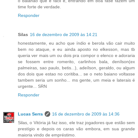
o baianão que é fácil e, entrando em boa fase fazem um
time forte de verdade.
Responder
Silas
16 de dezembro de 2009 às 14:21
honestamente, eu acho que índio e berola vão cair muito
bem no ataque, e eu ainda aposto no elkesson, mas tb
queria ver mais um ou dois pra compor o elenco e adoraria
se fossem entre romerito, carlinhos bala, denílson(ex
palmeiras, sao paulo, betis...), adeílson, geraldo, ou algum
dos dois que estao no coritiba... se o neto baiano voltasse
tambem seria um sonho... ms gente, um meia e laterais é
urgente... SRN
Responder
Lucas Serra
16 de dezembro de 2009 às 14:36
Silas, o Vitória já faz isso, ele traz jogadores que estão sem
prestígio e depois os caras vão embora, em sua grande
maioria vindo de empréstimo.