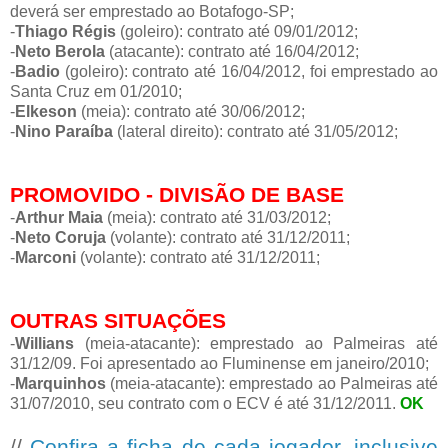
deverá ser emprestado ao Botafogo-SP;
-
Thiago Régis
(goleiro): contrato até 09/01/2012;
-
Neto Berola
(atacante): contrato até 16/04/2012;
-
Badio
(goleiro): contrato até 16/04/2012, foi emprestado ao
Santa Cruz em 01/2010;
-
Elkeson
(meia): contrato até 30/06/2012;
-
Nino Paraíba
(lateral direito): contrato até 31/05/2012;
PROMOVIDO - DIVISÃO DE BASE
-
Arthur Maia
(meia): contrato até 31/03/2012;
-
Neto Coruja
(volante): contrato até 31/12/2011;
-
Marconi
(volante): contrato até 31/12/2011;
OUTRAS SITUAÇÕES
-
Willians
(meia-atacante): emprestado ao Palmeiras até
31/12/09. Foi apresentado ao Fluminense em janeiro/2010;
-
Marquinhos
(meia-atacante): emprestado ao Palmeiras até
31/07/2010, seu contrato com o ECV é até 31/12/2011.
OK
//
Confira a ficha de cada jogador, inclusive