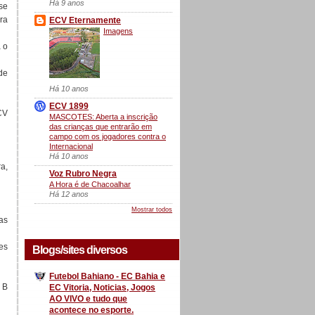
Há 9 anos
se
ra
ECV Eternamente
Imagens
a o
de
Há 10 anos
ECV 1899
CV
MASCOTES: Aberta a inscrição
das crianças que entrarão em
campo com os jogadores contra o
Internacional
Há 10 anos
a,
Voz Rubro Negra
A Hora é de Chacoalhar
Há 12 anos
Mostrar todos
as
es
Blogs/sites diversos
Futebol Bahiano - EC Bahia e
 B
EC Vitoria, Noticias, Jogos
AO VIVO e tudo que
acontece no esporte.