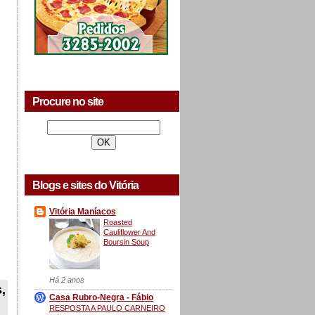
Procure no site
Blogs e sites do Vitória
Vitória Maníacos
Roasted
Cauliflower And
Boursin Soup
Há 2 anos
,
Casa Rubro-Negra - Fábio
RESPOSTA A PAULO CARNEIRO