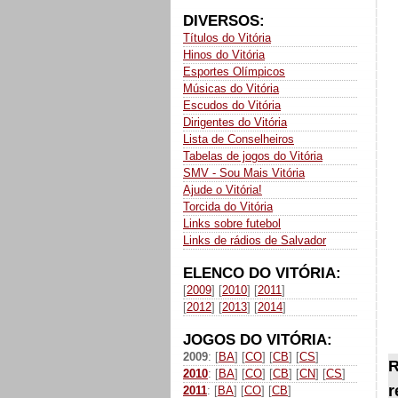
DIVERSOS:
Títulos do Vitória
Hinos do Vitória
Esportes Olímpicos
Músicas do Vitória
Escudos do Vitória
Dirigentes do Vitória
Lista de Conselheiros
Tabelas de jogos do Vitória
SMV - Sou Mais Vitória
Ajude o Vitória!
Torcida do Vitória
Links sobre futebol
Links de rádios de Salvador
ELENCO DO VITÓRIA:
[
2009
] [
2010
] [
2011
]
[
2012
] [
2013
] [
2014
]
JOGOS DO VITÓRIA:
2009
: [
BA
] [
CO
] [
CB
] [
CS
]
R
2010
: [
BA
] [
CO
] [
CB
] [
CN
] [
CS
]
r
2011
: [
BA
] [
CO
] [
CB
]