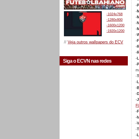
-
P
-
M
-1024x768
-
-1280x800
-
-1600x1200
-
M
-1920x1200
-
W
-
F
//
Veja outros wallpapers do ECV
-
R
-
-
L
Siga o ECVN nas redes
-
P
m
-
T
-
L
-
B
-
-
J
F
-
F
-
I
-
V
-
T
-
L