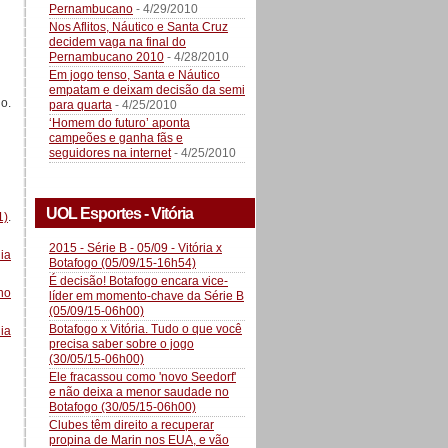
Pernambucano
- 4/29/2010
Nos Aflitos, Náutico e Santa Cruz
decidem vaga na final do
Pernambucano 2010
- 4/28/2010
Em jogo tenso, Santa e Náutico
empatam e deixam decisão da semi
o.
para quarta
- 4/25/2010
‘Homem do futuro’ aponta
campeões e ganha fãs e
seguidores na internet
- 4/25/2010
UOL Esportes - Vitória
1)
.
2015 - Série B - 05/09 - Vitória x
ia
Botafogo (05/09/15-16h54)
É decisão! Botafogo encara vice-
no
líder em momento-chave da Série B
(05/09/15-06h00)
Botafogo x Vitória. Tudo o que você
dia
precisa saber sobre o jogo
(30/05/15-06h00)
Ele fracassou como 'novo Seedorf'
e não deixa a menor saudade no
Botafogo (30/05/15-06h00)
Clubes têm direito a recuperar
propina de Marin nos EUA, e vão