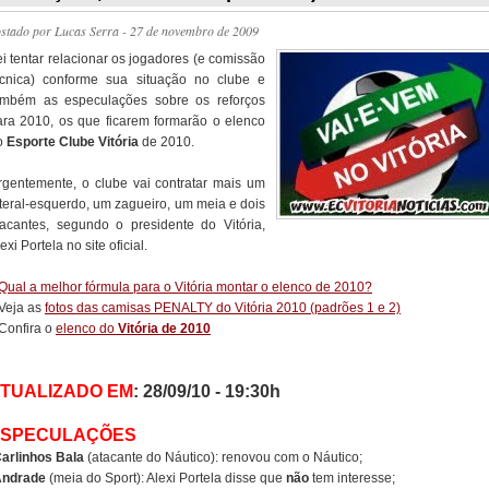
ostado por
Lucas Serra
- 27 de novembro de 2009
ei tentar relacionar os jogadores (e comissão
écnica) conforme sua situação no clube e
ambém as especulações sobre os reforços
ara 2010, os que ficarem formarão o elenco
o
Esporte Clube Vitória
de 2010.
rgentemente, o clube vai contratar mais um
ateral-esquerdo, um zagueiro, um meia e dois
tacantes, segundo o presidente do Vitória,
exi Portela no site oficial.
Qual a melhor fórmula para o Vitória montar o elenco de 2010?
 Veja as
fotos das camisas PENALTY do Vitória 2010 (padrões 1 e 2)
 Confira o
elenco do
Vitória de 2010
TUALIZADO EM
: 28/09/10 - 19:30h
ESPECULAÇÕES
arlinhos Bala
(atacante do Náutico): renovou com o Náutico;
ndrade
(meia do Sport): Alexi Portela disse que
não
tem interesse;