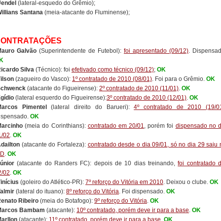
endel
(lateral-esquedo do Grêmio);
illians Santana
(meia-atacante do Fluminense);
CONTRATAÇÕES
auro Galvão
(Superintendente de Futebol):
foi apresentado (09/12)
. Dispensad
K
icardo Silva
(Técnico): foi
efetivado como técnico (09/12)
;
OK
ilson
(zagueiro do Vasco):
1º contratado de 2010 (08/01)
. Foi para o Grêmio.
OK
Schwenck
(atacante do Figueirense):
2º contratado de 2010 (11/01)
.
OK
gídio
(lateral esquerdo do Figueirense):
3º contratado de 2010 (12/01)
.
OK
arcos Pimentel
(lateral direito do Barueri):
4º contratado de 2010 (19/0
ispensado.
OK
arcinho
(meia do Corinthians):
contratado em 20/01
, porém foi
dispensado no d
1/02
.
OK
dailton
(atacante do Fortaleza):
contratado desde o dia 09/01, só no dia 29 saiu 
ID
.
OK
únior
(atacante do Randers FC): depois de 10 dias treinando,
foi contratado 
2/02
.
OK
inícius
(goleiro do Atlético-PR):
7º reforço do Vitória em 2010
. Deixou o clube.
OK
almir
(lateral do ituano):
8º reforço do Vitória
. Foi dispensado.
OK
enato Ribeiro
(meia do Botafogo):
9º reforço do Vitória
.
OK
Marcos Bambam
(atacante):
10º contratado, porém deve ir para a base
.
OK
arllon
(atacante):
11º contratado, porém deve ir para a base
.
OK