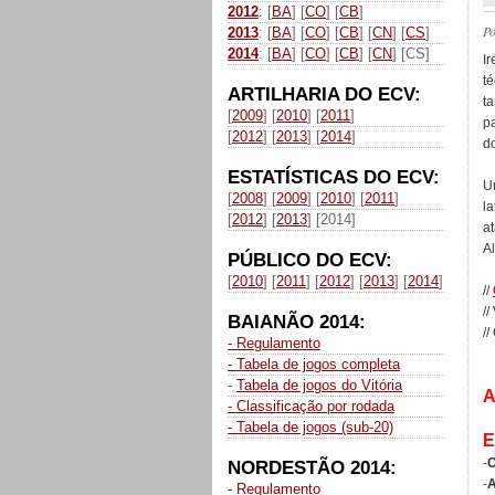
2012
: [
BA
] [
CO
] [
CB
]
P
2013
: [
BA
] [
CO
] [
CB
] [
CN
] [
CS
]
2014
: [
BA
] [
CO
] [
CB
] [
CN
] [CS]
Ir
t
ARTILHARIA DO ECV:
t
[
2009
] [
2010
] [
2011
]
p
[
2012
] [
2013
] [
2014
]
d
ESTATÍSTICAS DO ECV:
U
[
2008
] [
2009
] [
2010
] [
2011
]
l
[
2012
] [
2013
] [2014]
a
Al
PÚBLICO DO ECV:
[
2010
] [
2011
] [
2012
] [
2013
] [
2014
]
//
//
BAIANÃO 2014:
//
- Regulamento
- Tabela de jogos completa
-
Tabela de jogos do Vitória
A
- Classificação por rodada
- Tabela de jogos (sub-20)
-
C
NORDESTÃO 2014:
-
A
- Regulamento