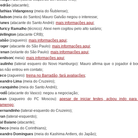
edrão
(atacante);
athias Vidangossy
(meia do Ñublense);
Madson
(meia do Santos) Mauro Galvão negou o interesse;
Nunes
(atacante do Santo André):
mais informações aqui
;
uricy Ramalho
(técnico): Alexi nem cogitou pelo alto salário;
ellington
(atacante CRB);
abão
(zagueiro):
mais informações aqui
;
oger
(atacante do São Paulo):
mais informações aqui
;
Renan
(volante do São Paulo):
mais informações aqui
;
enilson
( meia):
mais informações aqui
;
aulinho
(lateral esquero do Novo Hamburgo): Mauro afirma que o jogador é bo
as não entrou em contato;
eco
(zagueiro):
treina no Barradão, fará avaliações
;
eandro Lima
(meia do Cruzeiro);
ranquinho
(meia do Santo André);
Dodô
(atacante do Vasco): negou a negociação;
ean
(zagueiro do FC Moscou):
apesar de iniciar testes, acbou indo para
lamengo
;
ernandinho
(lateral-esquerdo do Cruzeiro);
van
(lateral-esquerdo);
al Baiano
(atacante);
heco
(meia do Corinthians);
eandro Domingues
(meia do Kashima Antlers, do Japão);