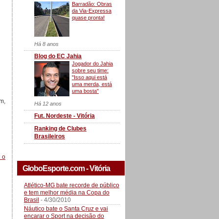
Barradão: Obras
da Via-Expressa
quase pronta!
Há 8 anos
Blog do EC Jahia
Jogador do Jahia
sobre seu time:
"Isso aqui está
uma merda, está
uma bosta"
m,
Há 12 anos
Fut. Nordeste - Vitória
Ranking de Clubes
Brasileiros
 o
GloboEsporte.com - Vitória
Atlético-MG bate recorde de público
e tem melhor média na Copa do
Brasil
- 4/30/2010
Náutico bate o Santa Cruz e vai
encarar o Sport na decisão do