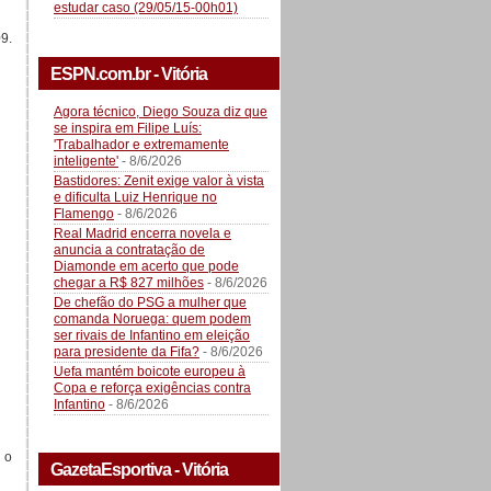
estudar caso (29/05/15-00h01)
9.
ESPN.com.br - Vitória
Agora técnico, Diego Souza diz que
se inspira em Filipe Luís:
'Trabalhador e extremamente
inteligente'
- 8/6/2026
Bastidores: Zenit exige valor à vista
e dificulta Luiz Henrique no
Flamengo
- 8/6/2026
Real Madrid encerra novela e
anuncia a contratação de
Diamonde em acerto que pode
chegar a R$ 827 milhões
- 8/6/2026
De chefão do PSG a mulher que
comanda Noruega: quem podem
ser rivais de Infantino em eleição
para presidente da Fifa?
- 8/6/2026
Uefa mantém boicote europeu à
Copa e reforça exigências contra
Infantino
- 8/6/2026
 o
GazetaEsportiva - Vitória