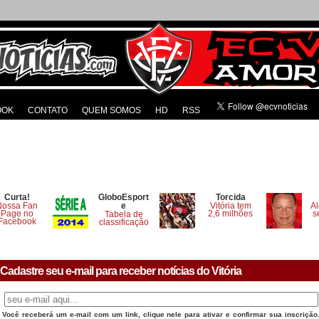
OOK
CONTATO
QUEM SOMOS
HD
RSS
Curta!
GloboEsport
Torcida
Nossa Fan
e
Vitória tem
Al
Page no
2,6 milhões
s
Tabela de
Facebook
classificação
Cadastre seu e-mail para receber notícias do Vitória
Você receberá um e-mail com um link, clique nele para ativar e confirmar sua inscrição