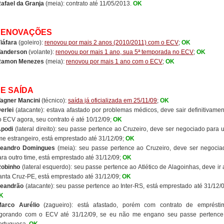
afael da Granja
(meia): contrato até 11/05/2013.
OK
RENOVAÇÕES
iáfara
(goleiro):
renovou por mais 2 anos (2010/2011) com o ECV
;
OK
anderson
(volante):
renovou por mais 1 ano, sua 5ª temporada no ECV
;
OK
Ramon Menezes
(meia):
renovou por mais 1 ano com o ECV
;
OK
E SAÍDA
agner Mancini
(técnico):
saída já oficializada em 25/11/09
;
OK
erlei
(atacante): estava afastado por problemas médicos, deve sair definitivamen
o ECV agora, seu contrato é até 10/12/09;
OK
podi
(lateral direito): seu passe pertence ao Cruzeiro, deve ser negociado para 
ime estrangeiro, está emprestado até 31/12/09;
OK
eandro Domingues
(meia): seu passe pertence ao Cruzeiro, deve ser negocia
ara outro time, está emprestado até 31/12/09;
OK
obinho
(lateral esquerdo): seu passe pertence ao Atlético de Alagoinhas, deve ir 
anta Cruz-PE, está emprestado até 31/12/09;
OK
eandrão
(atacante): seu passe pertence ao Inter-RS, está emprestado até 31/12/0
K
arco Aurélio
(zagueiro): está afastado, porém com contrato de emprésti
igorando com o ECV até 31/12/09, se eu não me engano seu passe pertence