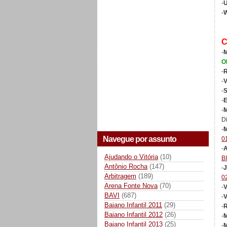
-
U
-
W
-
M
O
-
R
-
V
-
-
E
-
M
D
-
M
Navegue por assunto
0
-
A
Ajudando o Vitória
(10)
B
Antônio Rocha
(147)
-
J
Arbitragem
(189)
0
Arena Fonte Nova
(70)
-
V
BAVI
(687)
-
V
Baiano Infantil 2011
(29)
-
R
Baiano Infantil 2012
(26)
-
Baiano Infantil 2013
(25)
-
M