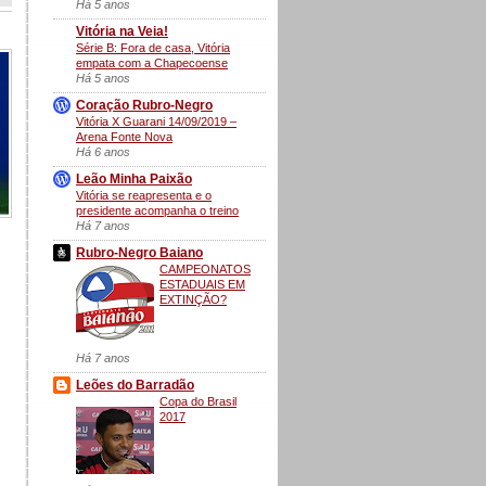
Há 5 anos
Vitória na Veia!
Série B: Fora de casa, Vitória
empata com a Chapecoense
Há 5 anos
Coração Rubro-Negro
Vitória X Guarani 14/09/2019 –
Arena Fonte Nova
Há 6 anos
Leão Minha Paixão
Vitória se reapresenta e o
presidente acompanha o treino
Há 7 anos
Rubro-Negro Baiano
CAMPEONATOS
ESTADUAIS EM
EXTINÇÃO?
Há 7 anos
Leões do Barradão
Copa do Brasil
2017