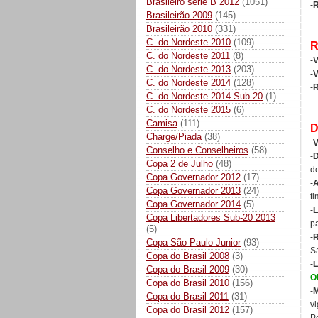
Brasileiro série B 2012
(1051)
-
R
Brasileirão 2009
(145)
Brasileirão 2010
(331)
C. do Nordeste 2010
(109)
C. do Nordeste 2011
(8)
-
V
C. do Nordeste 2013
(203)
-
V
C. do Nordeste 2014
(128)
-
C. do Nordeste 2014 Sub-20
(1)
C. do Nordeste 2015
(6)
Camisa
(111)
D
Charge/Piada
(38)
-
V
Conselho e Conselheiros
(58)
-
D
Copa 2 de Julho
(48)
d
Copa Governador 2012
(17)
-
A
Copa Governador 2013
(24)
t
Copa Governador 2014
(5)
-
L
Copa Libertadores Sub-20 2013
p
(5)
-
R
Copa São Paulo Junior
(93)
S
Copa do Brasil 2008
(3)
-
L
Copa do Brasil 2009
(30)
O
Copa do Brasil 2010
(156)
-
M
Copa do Brasil 2011
(31)
v
Copa do Brasil 2012
(157)