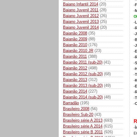
Baiano Infantil 2014
(20)
-
F
Baiano Juvenil 2011
(28)
-
Baiano Juvenil 2012
(26)
O
Baiano Juvenil 2013
(25)
-
L
Baiano Juvenil 2014
(20)
-
R
Baianão 2008
(35)
-
J
Baianão 2009
(88)
-
B
Baianão 2010
(176)
-
J
Baianão 2010 JR
(23)
-
E
Baianão 2011
(388)
-
R
Baianão 2011 (sub-20)
(41)
-
S
Baianão 2012
(498)
-
H
Baianão 2012 (sub-20)
(68)
-
T
Baianão 2013
(312)
-
K
Baianão 2013 (sub-20)
(49)
-
E
Baianão 2014
(227)
-
Baianão 2014 (sub-20)
(48)
-
T
Barradão
(195)
-
C
Brasileiro 2008
(56)
Brasileiro Sub-20
(43)
Brasileiro série A 2013
(693)
R
Brasileiro série A 2014
(615)
-
Í
Brasileiro série B 2011
(926)
E