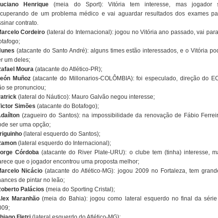
uciano Henrique
(meia do Sport): Vitória tem interesse, mas jogador 
ecuperando de um problema médico e vai aguardar resultados dos exames pa
sinar contrato.
arcelo Cordeiro
(lateral do Internacional): jogou no Vitória ano passado, vai par
otafogo;
Nunes
(atacante do Santo André): alguns times estão interessados, e o Vitória po
er um deles;
afael Moura
(atacante do Atlético-PR);
eón Muñoz
(atacante do Millonarios-COLÔMBIA): foi especulado, direção do E
ão se pronunciou;
atrick
(lateral do Náutico): Mauro Galvão negou interesse;
ictor Simões
(atacante do Botafogo);
daílton
(zagueiro do Santos): na impossibilidade da renovação de Fábio Ferreir
ode ser uma opção;
riguinho
(lateral esquerdo do Santos);
Ramon
(lateral esquerdo do Internacional);
Jorge Córdoba
(atacante do River Plate-URU): o clube tem (tinha) interesse, m
arece que o jogador encontrou uma proposta melhor;
arcelo Nicácio
(atacante do Atlético-MG): jogou 2009 no Fortaleza, tem grand
hances de pintar no leão;
oberto Palácios
(meia do Sporting Cristal);
lex Maranhão
(meia do Bahia): jogou como lateral esquerdo no final da série
009;
hiago Fletri
(lateral esquerdo do Atlético-MG);