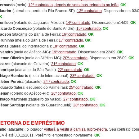
ernando
(meia):
12º contratado, depois de semanas treinando no leão
.
OK
Maurim
(lateral esquerdo do Rio Branco-SP):
13º contratado
. Dispensado em 03/0
K
enilson
(volante do Jaguares-México):
14º contratado
. Dispensado em14/09.
OK
icardo Conceição
(volante do Santo André):
15º contratado
.
OK
acson
(atacante do Bahia de Feira):
16º contratado
.
OK
runinho
(meia do Bahia de Feira):
17º contratado
.
OK
onas
(lateral do Internacional):
18º contratado
.
OK
vandro
(meia do Atlético-MG):
19º contratado
. Dispensado em 22/09.
OK
enan Oliveira
(meia do Atlético-MG):
20º contratado
. Dispensado em 28/09.
OK
oares
(atacante do Cruzeiro):
21º contratado
.
OK
enrique
(atacante do São Paulo):
22º contratado
.
OK
hiago Humberto
(meia do Internacional):
23º contratado
.
OK
leber Pereira
(atacante):
24 º contratado
;
OK
duardo
(lateral esquerdo do Palmeiras):
25º contratado
.
OK
Renan
(goleiro do Atlético-PR):
26º contratado
.
OK
hiago Martinelli
(zagueiro do Vasco):
27º contratado
.
OK
ésar Santiago
(volante do Guaratinguetá):
28º contratado
.
OK
ETORNA DE EMPRÉSTIMO
ndio
(atacante): o jogador
voltará a vestir a camisa rubro-negra
. Seu contrato com
CV é até 31/12/2011. Porém foi emprestado novamente.
OK