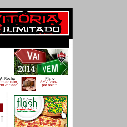
A. Rocha
Plano
ém de ruim,
SMV Bronze
em vontade
por boleto
.