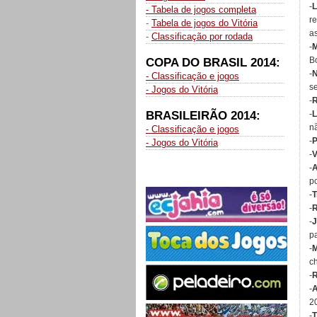
-
L
- Tabela de jogos completa
r
-
Tabela de jogos do Vitória
as
-
Classificação por rodada
-
M
B
COPA DO BRASIL 2014:
-
- Classificação e jogos
s
- Jogos do Vitória
-
R
BRASILEIRÃO 2014:
-
L
n
- Classificação e jogos
-
P
- Jogos do Vitória
-
V
-
A
p
-
T
-
-
p
-
M
c
-
R
-
A
2
-
T