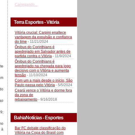
Carregando...
Terra Esportes - Vitória
Vitória crucial: Carpini enaltece
vantagem da expulsão e confiança
do time
- 11/21/2024
Ônibus do Corinthians é
apedrejado em Salvador antes de
partida contra o Vitória
- 11/9/2024
Ônibus do Corinthians é
apedrejado na chegada para jogo
te
decisivo com o Vitória e aumenta
tensão
- 11/10/2024
um
Com um a mais desde o início, São
Paulo passa pelo Vitória
- 5/5/2024
do
Ceará vence o Vitória e dorme fora
da zona de
rebaixamento
- 9/16/2018
ao
9;
BahiaNotícias - Esportes
mo
Bar FC debate classificação do
 à
Vitória na Copa do Brasil com