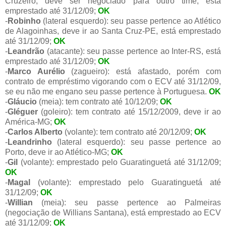
Cruzeiro, deve ser negociado para outro time, está
emprestado até 31/12/09;
OK
-
Robinho
(lateral esquerdo): seu passe pertence ao Atlético
de Alagoinhas, deve ir ao Santa Cruz-PE, está emprestado
até 31/12/09;
OK
-
Leandrão
(atacante): seu passe pertence ao Inter-RS, está
emprestado até 31/12/09;
OK
-
Marco Aurélio
(zagueiro): está afastado, porém com
contrato de empréstimo vigorando com o ECV até 31/12/09,
se eu não me engano seu passe pertence à Portuguesa.
OK
-
Gláucio
(meia): tem contrato até 10/12/09;
OK
-
Gléguer
(goleiro): tem contrato até 15/12/2009, deve ir ao
América-MG;
OK
-
Carlos Alberto
(volante): tem contrato até 20/12/09;
OK
-
Leandrinho
(lateral esquerdo): seu passe pertence ao
Porto, deve ir ao Atlético-MG;
OK
-
Gil
(volante): emprestado pelo Guaratinguetá até 31/12/09;
OK
-
Magal
(volante): emprestado pelo Guaratinguetá até
31/12/09;
OK
-
Willian
(meia): seu passe pertence ao Palmeiras
(negociação de Willians Santana), está emprestado ao ECV
até 31/12/09;
OK