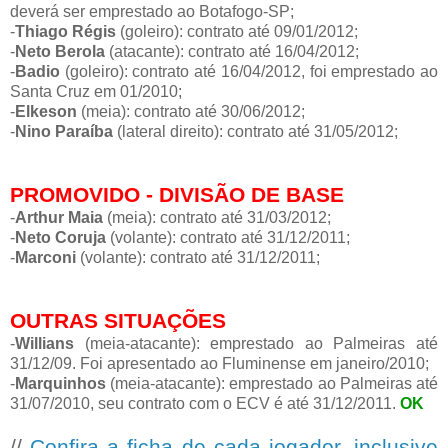
deverá ser emprestado ao Botafogo-SP;
-
Thiago Régis
(goleiro): contrato até 09/01/2012;
-
Neto Berola
(atacante): contrato até 16/04/2012;
-
Badio
(goleiro): contrato até 16/04/2012, foi emprestado ao
Santa Cruz em 01/2010;
-
Elkeson
(meia): contrato até 30/06/2012;
-
Nino Paraíba
(lateral direito): contrato até 31/05/2012;
PROMOVIDO - DIVISÃO DE BASE
-
Arthur Maia
(meia): contrato até 31/03/2012;
-
Neto Coruja
(volante): contrato até 31/12/2011;
-
Marconi
(volante): contrato até 31/12/2011;
OUTRAS SITUAÇÕES
-
Willians
(meia-atacante): emprestado ao Palmeiras até
31/12/09. Foi apresentado ao Fluminense em janeiro/2010;
-
Marquinhos
(meia-atacante): emprestado ao Palmeiras até
31/07/2010, seu contrato com o ECV é até 31/12/2011.
OK
//
Confira a ficha de cada jogador, inclusive