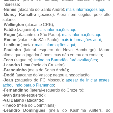
interesse;
-
Nunes
(atacante do Santo André):
mais informações aqui
;
-
Muricy Ramalho
(técnico): Alexi nem cogitou pelo alto
salário;
-
Wellington
(atacante CRB);
-
Fabão
(zagueiro):
mais informações aqui
;
-
Roger
(atacante do São Paulo):
mais informações aqui
;
-
Renan
(volante do São Paulo):
mais informações aqui
;
-
Lenilson
( meia):
mais informações aqui
;
-
Paulinho
(lateral esquero do Novo Hamburgo): Mauro
afirma que o jogador é bom, mas não entrou em contato;
-
Teco
(zagueiro):
treina no Barradão, fará avaliações
;
-
Leandro Lima
(meia do Cruzeiro);
-
Branquinho
(meia do Santo André);
-
Dodô
(atacante do Vasco): negou a negociação;
-
Jean
(zagueiro do FC Moscou):
apesar de iniciar testes,
acbou indo para o Flamengo
;
-
Fernandinho
(lateral-esquerdo do Cruzeiro);
-
Ivan
(lateral-esquerdo);
-
Val Baiano
(atacante);
-
Theco
(meia do Corinthians);
-
Leandro Domingues
(meia do Kashima Antlers, do