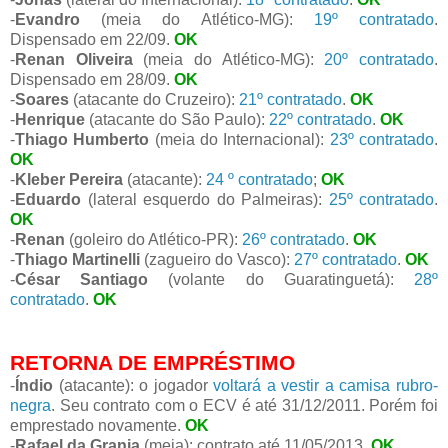
-
Evandro
(meia do Atlético-MG):
19º contratado
.
Dispensado em 22/09.
OK
-
Renan Oliveira
(meia do Atlético-MG):
20º contratado
.
Dispensado em 28/09.
OK
-
Soares
(atacante do Cruzeiro):
21º contratado
.
OK
-
Henrique
(atacante do São Paulo):
22º contratado
.
OK
-
Thiago Humberto
(meia do Internacional):
23º contratado
.
OK
-
Kleber Pereira
(atacante):
24 º contratado
;
OK
-
Eduardo
(lateral esquerdo do Palmeiras):
25º contratado
.
OK
-
Renan
(goleiro do Atlético-PR):
26º contratado
.
OK
-
Thiago Martinelli
(zagueiro do Vasco):
27º contratado
.
OK
-
César Santiago
(volante do Guaratinguetá):
28º
contratado
.
OK
RETORNA DE EMPRÉSTIMO
-
Índio
(atacante): o jogador
voltará a vestir a camisa rubro-
negra
. Seu contrato com o ECV é até 31/12/2011. Porém foi
emprestado novamente.
OK
-
Rafael da Granja
(meia): contrato até 11/05/2013.
OK