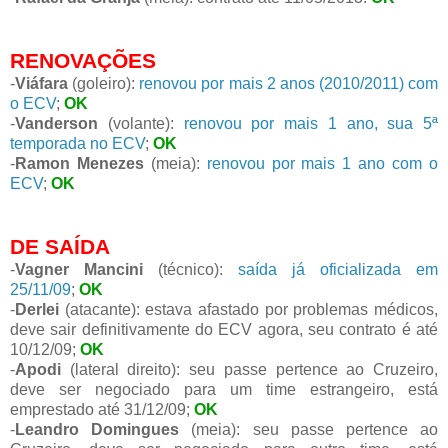
RENOVAÇÕES
-
Viáfara
(goleiro):
renovou por mais 2 anos (2010/2011) com
o ECV
;
OK
-
Vanderson
(volante):
renovou por mais 1 ano, sua 5ª
temporada no ECV
;
OK
-
Ramon Menezes
(meia):
renovou por mais 1 ano com o
ECV
;
OK
DE SAÍDA
-
Vagner Mancini
(técnico):
saída já oficializada em
25/11/09
;
OK
-
Derlei
(atacante): estava afastado por problemas médicos,
deve sair definitivamente do ECV agora, seu contrato é até
10/12/09;
OK
-
Apodi
(lateral direito): seu passe pertence ao Cruzeiro,
deve ser negociado para um time estrangeiro, está
emprestado até 31/12/09;
OK
-
Leandro Domingues
(meia): seu passe pertence ao