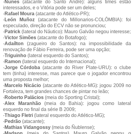
-
Nunes
(atacante do Santo André): alguns times estão
interessados, e o Vitória pode ser um deles;
-
Rafael Moura
(atacante do Atlético-PR);
-
León Muñoz
(atacante do Millonarios-COLÔMBIA): foi
especulado, direção do ECV não se pronunciou;
-
Patrick
(lateral do Náutico): Mauro Galvão negou interesse;
-
Victor Simões
(atacante do Botafogo);
-
Adaílton
(zagueiro do Santos): na impossibilidade da
renovação de Fábio Ferreira, pode ser uma opção;
-
Triguinho
(lateral esquerdo do Santos);
-
Ramon
(lateral esquerdo do Internacional);
-
Jorge Córdoba
(atacante do River Plate-URU): o clube
tem (tinha) interesse, mas parece que o jogador encontrou
uma proposta melhor;
-
Marcelo Nicácio
(atacante do Atlético-MG): jogou 2009 no
Fortaleza, tem grandes chances de pintar no leão;
-
Roberto Palácios
(meia do Sporting Cristal);
-
Alex Maranhão
(meia do Bahia): jogou como lateral
esquerdo no final da série B 2009;
-
Thiago Fletri
(lateral esquerdo do Atlético-MG);
-
Pedrão
(atacante);
-
Mathias Vidangossy
(meia do Ñublense);
-
Madson
(meia do Santos) Mauro Galvão negou o