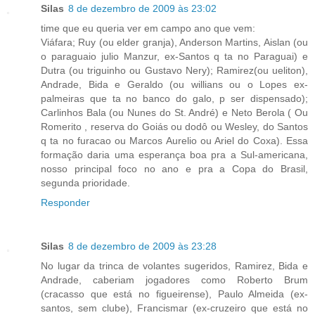
Silas
8 de dezembro de 2009 às 23:02
time que eu queria ver em campo ano que vem:
Viáfara; Ruy (ou elder granja), Anderson Martins, Aislan (ou
o paraguaio julio Manzur, ex-Santos q ta no Paraguai) e
Dutra (ou triguinho ou Gustavo Nery); Ramirez(ou ueliton),
Andrade, Bida e Geraldo (ou willians ou o Lopes ex-
palmeiras que ta no banco do galo, p ser dispensado);
Carlinhos Bala (ou Nunes do St. André) e Neto Berola ( Ou
Romerito , reserva do Goiás ou dodô ou Wesley, do Santos
q ta no furacao ou Marcos Aurelio ou Ariel do Coxa). Essa
formação daria uma esperança boa pra a Sul-americana,
nosso principal foco no ano e pra a Copa do Brasil,
segunda prioridade.
Responder
Silas
8 de dezembro de 2009 às 23:28
No lugar da trinca de volantes sugeridos, Ramirez, Bida e
Andrade, caberiam jogadores como Roberto Brum
(cracasso que está no figueirense), Paulo Almeida (ex-
santos, sem clube), Francismar (ex-cruzeiro que está no