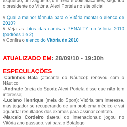
esquerdo, um zagueiro, um meia e dois atacantes, segundo
o presidente do Vitória, Alexi Portela no site oficial.
//
Qual a melhor fórmula para o Vitória montar o elenco de
2010?
// Veja as
fotos das camisas PENALTY do Vitória 2010
(padrões 1 e 2)
// Confira o
elenco do
Vitória de 2010
ATUALIZADO EM
: 28/09/10 - 19:30h
ESPECULAÇÕES
-
Carlinhos Bala
(atacante do Náutico): renovou com o
Náutico;
-
Andrade
(meia do Sport): Alexi Portela disse que
não
tem
interesse;
-
Luciano Henrique
(meia do Sport): Vitória tem interesse,
mas jogador se recuperando de um problema médico e vai
aguardar resultados dos exames para assinar contrato.
-
Marcelo Cordeiro
(lateral do Internacional): jogou no
Vitória ano passado, vai para o Botafogo;