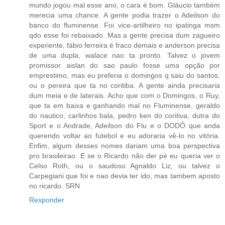
mundo jogou mal esse ano, o cara é bom. Gláucio também
merecia uma chance. A gente podia trazer o Adeilson do
banco do fluminense. Foi vice-artilheiro no ipatinga msm
qdo esse foi rebaixado. Mas a gente precisa dum zagueiro
experiente, fábio ferreira é fraco demais e anderson precisa
de uma dupla, walace nao ta pronto. Talvez o jovem
promissor aislan do sao paulo fosse uma opção por
emprestimo, mas eu preferia o domingos q saiu do santos,
ou o pereira que ta no coritiba. A gente ainda precisaria
dum meia e de laterais. Acho que com o Domingos, o Ruy,
que ta em baixa e ganhando mal no Fluminense, geraldo
do nautico, carlinhos bala, pedro ken do coritiva, dutra do
Sport e o Andrade, Adeilson do Flu e o DODÔ que anda
querendo voltar ao futebol e eu adoraria vê-lo no vitória.
Enfim, algum desses nomes dariam uma boa perspectiva
pro brasileirao. E se o Ricardo não der pé eu queria ver o
Celso Roth, ou o saudoso Agnaldo Liz, ou talvez o
Carpegiani que foi e nao devia ter ido, mas tambem aposto
no ricardo. SRN
Responder