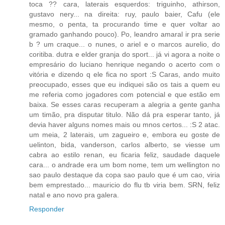
toca ?? cara, laterais esquerdos: triguinho, athirson,
gustavo nery... na direita: ruy, paulo baier, Cafu (ele
mesmo, o penta, ta procurando time e quer voltar ao
gramado ganhando pouco). Po, leandro amaral ir pra serie
b ? um craque... o nunes, o ariel e o marcos aurelio, do
coritiba. dutra e elder granja do sport... já vi agora a noite o
empresário do luciano henrique negando o acerto com o
vitória e dizendo q ele fica no sport :S Caras, ando muito
preocupado, esses que eu indiquei são os tais a quem eu
me referia como jogadores com potencial e que estão em
baixa. Se esses caras recuperam a alegria a gente ganha
um timão, pra disputar titulo. Não dá pra esperar tanto, já
devia haver alguns nomes mais ou mnos certos... :S 2 atac.
um meia, 2 laterais, um zagueiro e, embora eu goste de
uelinton, bida, vanderson, carlos alberto, se viesse um
cabra ao estilo renan, eu ficaria feliz, saudade daquele
cara... o andrade era um bom nome, tem um wellington no
sao paulo destaque da copa sao paulo que é um cao, viria
bem emprestado... mauricio do flu tb viria bem. SRN, feliz
natal e ano novo pra galera.
Responder