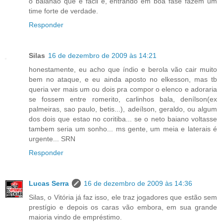
o baianão que é fácil e, entrando em boa fase fazem um
time forte de verdade.
Responder
Silas
16 de dezembro de 2009 às 14:21
honestamente, eu acho que índio e berola vão cair muito
bem no ataque, e eu ainda aposto no elkesson, mas tb
queria ver mais um ou dois pra compor o elenco e adoraria
se fossem entre romerito, carlinhos bala, denílson(ex
palmeiras, sao paulo, betis...), adeílson, geraldo, ou algum
dos dois que estao no coritiba... se o neto baiano voltasse
tambem seria um sonho... ms gente, um meia e laterais é
urgente... SRN
Responder
Lucas Serra
16 de dezembro de 2009 às 14:36
Silas, o Vitória já faz isso, ele traz jogadores que estão sem
prestígio e depois os caras vão embora, em sua grande
maioria vindo de empréstimo.