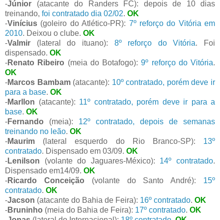
-
Júnior
(atacante do Randers FC): depois de 10 dias
treinando,
foi contratado dia 02/02
.
OK
-
Vinícius
(goleiro do Atlético-PR):
7º reforço do Vitória em
2010
. Deixou o clube.
OK
-
Valmir
(lateral do ituano):
8º reforço do Vitória
. Foi
dispensado.
OK
-
Renato Ribeiro
(meia do Botafogo):
9º reforço do Vitória
.
OK
-
Marcos Bambam
(atacante):
10º contratado, porém deve ir
para a base
.
OK
-
Marllon
(atacante):
11º contratado, porém deve ir para a
base
.
OK
-
Fernando
(meia):
12º contratado, depois de semanas
treinando no leão
.
OK
-
Maurim
(lateral esquerdo do Rio Branco-SP):
13º
contratado
. Dispensado em 03/09.
OK
-
Lenilson
(volante do Jaguares-México):
14º contratado
.
Dispensado em14/09.
OK
-
Ricardo Conceição
(volante do Santo André):
15º
contratado
.
OK
-
Jacson
(atacante do Bahia de Feira):
16º contratado
.
OK
-
Bruninho
(meia do Bahia de Feira):
17º contratado
.
OK
-
Jonas
(lateral do Internacional):
18º contratado
.
OK