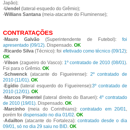
Japão);
-
Uendel
(lateral-esquedo do Grêmio);
-
Willians Santana
(meia-atacante do Fluminense);
CONTRATAÇÕES
-
Mauro Galvão
(Superintendente de Futebol):
foi
apresentado (09/12)
. Dispensado.
OK
-
Ricardo Silva
(Técnico): foi
efetivado como técnico (09/12)
;
OK
-
Vilson
(zagueiro do Vasco):
1º contratado de 2010 (08/01)
.
Foi para o Grêmio.
OK
-
Schwenck
(atacante do Figueirense):
2º contratado de
2010 (11/01)
.
OK
-
Egídio
(lateral esquerdo do Figueirense):
3º contratado de
2010 (12/01)
.
OK
-
Marcos Pimentel
(lateral direito do Barueri):
4º contratado
de 2010 (19/01)
. Dispensado.
OK
-
Marcinho
(meia do Corinthians):
contratado em 20/01
,
porém foi
dispensado no dia 01/02
.
OK
-
Adailton
(atacante do Fortaleza):
contratado desde o dia
09/01, só no dia 29 saiu no BID
.
OK