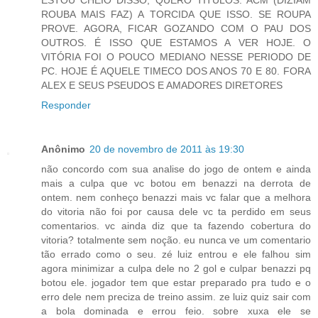
ESTOU CHEIO DISSO, QUERO TITULOS. ACM (DIZIAM
ROUBA MAIS FAZ) A TORCIDA QUE ISSO. SE ROUPA
PROVE. AGORA, FICAR GOZANDO COM O PAU DOS
OUTROS. É ISSO QUE ESTAMOS A VER HOJE. O
VITÓRIA FOI O POUCO MEDIANO NESSE PERIODO DE
PC. HOJE É AQUELE TIMECO DOS ANOS 70 E 80. FORA
ALEX E SEUS PSEUDOS E AMADORES DIRETORES
Responder
Anônimo
20 de novembro de 2011 às 19:30
não concordo com sua analise do jogo de ontem e ainda
mais a culpa que vc botou em benazzi na derrota de
ontem. nem conheço benazzi mais vc falar que a melhora
do vitoria não foi por causa dele vc ta perdido em seus
comentarios. vc ainda diz que ta fazendo cobertura do
vitoria? totalmente sem noção. eu nunca ve um comentario
tão errado como o seu. zé luiz entrou e ele falhou sim
agora minimizar a culpa dele no 2 gol e culpar benazzi pq
botou ele. jogador tem que estar preparado pra tudo e o
erro dele nem preciza de treino assim. ze luiz quiz sair com
a bola dominada e errou feio. sobre xuxa ele se