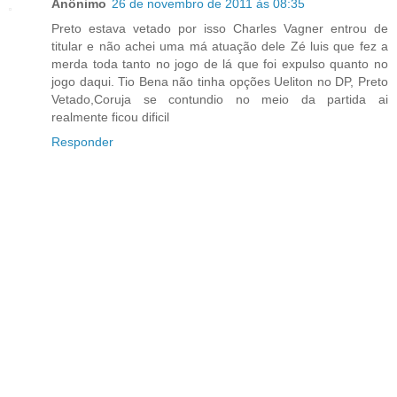
Anônimo
26 de novembro de 2011 às 08:35
Preto estava vetado por isso Charles Vagner entrou de
titular e não achei uma má atuação dele Zé luis que fez a
merda toda tanto no jogo de lá que foi expulso quanto no
jogo daqui. Tio Bena não tinha opções Ueliton no DP, Preto
Vetado,Coruja se contundio no meio da partida ai
realmente ficou dificil
Responder