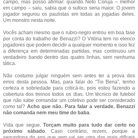
campo, mas posso afirmar: quando Neto Coruja – melhor
em campo – saiu, sabia que o sufoco seria maior. O jovem
jogador segurou os paulistas em todas as jogadas deles.
Um monstro nesta noite.
Vocês acham mesmo que o rubro-negro entrou em boa fase
por conta do trabalho de Benazzi? O Vitória tem no elenco
jogadores que podem decidir a qualquer momento e isso fez
a diferença em determinadas partidas, mas continuou um
verdadeiro bando dentro das quatro linhas, sem nenhuma
tática.
Não costumo julgar ninguém sem antes ter a prova dos
erros desta pessoa. Mas, para falar do “Tio Bena”, tenho
certeza e sobriedade para criticá-lo, pois estou fazendo a
cobertura dos treinos todos os dias. Um técnico de futebol
que não sabe comandar um coletivo pode ser considerado
como tal?
Acho que não. Para falar a verdade, Benazzi
não comanda nem meu time do baba
.
Vida que segue.
Torçam muito para tudo dar certo no
próximo sábado
. Caso contrário, rezem, porque a
segundona do ano que vem vai ser uma das mais difíceis