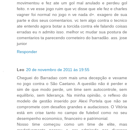
movimentou e fez ate um gol mal anulado e perdeu gol
feito. n ve esse jogo ruim que vc disse que ele fez e charles
vagner foi normal no jogo n ve nada d+. exagero de sua
parte e dos seus comentarios. vc tem algo contra o tecnico
ate entendo agora botar a torcida contra ele falando coisas
erradas eu n admito isso. melhor vc mudar sua postura de
comentarios ta parecendo corneteiro do barradão. ass. jose
junior
Responder
Leo
20 de novembro de 2011 às 19:55
Cheguei do Barradao com mais uma decepção e vexame
no jogo contra o São Caetano. A questão não é perder e
sim de que modo perde, um time sem autocontrole, sem
equilíbrio, sem liderança. Na minha opinião, o reflexo do
modelo de gestão inserido por Alexi Portela que não se
compromete com desafios grandes e audaciosos. O Vitória
está em crise tanto no campo de futebol como no seu
desempenho economico, financeiro e patrimonial.
Nosso time começou como um time de elite, mas