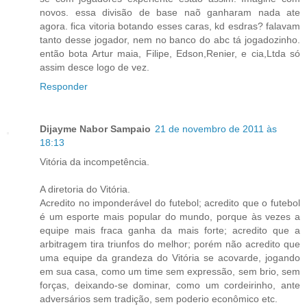
novos. essa divisão de base naõ ganharam nada ate
agora. fica vitoria botando esses caras, kd esdras? falavam
tanto desse jogador, nem no banco do abc tá jogadozinho.
então bota Artur maia, Filipe, Edson,Renier, e cia,Ltda só
assim desce logo de vez.
Responder
Dijayme Nabor Sampaio
21 de novembro de 2011 às
18:13
Vitória da incompetência.
A diretoria do Vitória.
Acredito no imponderável do futebol; acredito que o futebol
é um esporte mais popular do mundo, porque às vezes a
equipe mais fraca ganha da mais forte; acredito que a
arbitragem tira triunfos do melhor; porém não acredito que
uma equipe da grandeza do Vitória se acovarde, jogando
em sua casa, como um time sem expressão, sem brio, sem
forças, deixando-se dominar, como um cordeirinho, ante
adversários sem tradição, sem poderio econômico etc.