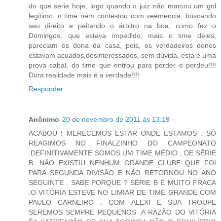
do que seria hoje, logo quando o juiz não marcou um gol
legitimo, o time nem contestou com veemencia, buscando
seu direito e peitando o árbitro na boa, como fez o
Domingos, que estava impedido, mais o time deles,
pareciam os dona da casa, pois, os verdadeiros donos
estavam acuados,desinteressados, sem dúvida, esta é uma
prova cabal, do time que entrou para perder e perdeu!!!!
Dura realidade mais é a verdade!!!!
Responder
Anônimo
20 de novembro de 2011 às 13:19
ACABOU ! MERECEMOS ESTAR ONDE ESTAMOS . SÓ
REAGIMOS NO FINALZINHO DO CAMPEONATO
.DEFINITIVAMENTE SOMOS UM TIME MÉDIO , DE SÊRIE
B .NÄO EXISTIU NENHUM GRANDE CLUBE QUE FOI
PARA SEGUNDA DIVISÃO E NÃO RETORNOU NO ANO
SEGUINTE . SABE PORQUE ? SÉRIE B É MUITO FRACA
.O VITÓRIA ESTEVE NO LIMIAR DE TIME GRANDE COM
PAULO CARNEIRO . COM ALEXI E SUA TROUPE
SEREMOS SEMPRE PEQUENOS .A RAZÃO DO VITÓRIA