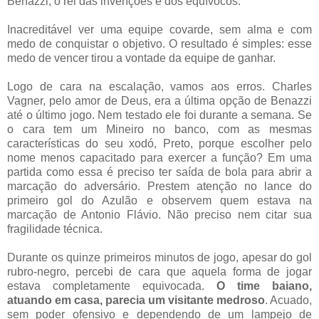
Benazzi, o rei das invenções e dos equívocos.
Inacreditável ver uma equipe covarde, sem alma e com
medo de conquistar o objetivo. O resultado é simples: esse
medo de vencer tirou a vontade da equipe de ganhar.
Logo de cara na escalação, vamos aos erros. Charles
Vagner, pelo amor de Deus, era a última opção de Benazzi
até o último jogo. Nem testado ele foi durante a semana. Se
o cara tem um Mineiro no banco, com as mesmas
características do seu xodó, Preto, porque escolher pelo
nome menos capacitado para exercer a função? Em uma
partida como essa é preciso ter saída de bola para abrir a
marcação do adversário. Prestem atenção no lance do
primeiro gol do Azulão e observem quem estava na
marcação de Antonio Flávio. Não preciso nem citar sua
fragilidade técnica.
Durante os quinze primeiros minutos de jogo, apesar do gol
rubro-negro, percebi de cara que aquela forma de jogar
estava completamente equivocada.
O time baiano,
atuando em casa, parecia um visitante medroso
. Acuado,
sem poder ofensivo e dependendo de um lampejo de