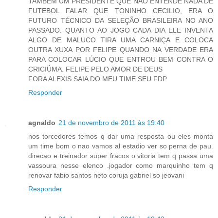
TAMBÉM UM PRESIDENTE QUE NÃO ENTENDE NADA DE
FUTEBOL FALAR QUE TONINHO CECILIO, ERA O
FUTURO TÉCNICO DA SELEÇÃO BRASILEIRA NO ANO
PASSADO. QUANTO AO JOGO CADA DIA ELE INVENTA
ALGO DE MALUCO TIRA UMA CARNIÇA E COLOCA
OUTRA XUXA POR FELIPE QUANDO NA VERDADE ERA
PARA COLOCAR LÚCIO QUE ENTROU BEM CONTRA O
CRICIÚMA. FELIPE PELO AMOR DE DEUS
FORA ALEXIS SAIA DO MEU TIME SEU FDP
Responder
agnaldo
21 de novembro de 2011 às 19:40
nos torcedores temos q dar uma resposta ou eles monta
um time bom o nao vamos al estadio ver so perna de pau.
direcao e treinador super fracos o vitoria tem q passa uma
vassoura nesse elenco .jogador como marquinho tem q
renovar fabio santos neto coruja gabriel so jeovani
Responder