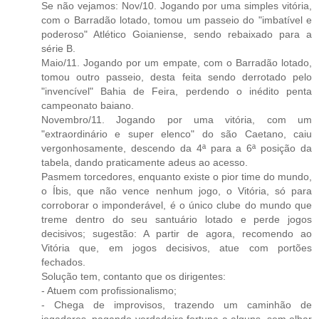
Se não vejamos: Nov/10. Jogando por uma simples vitória,
com o Barradão lotado, tomou um passeio do "imbatível e
poderoso" Atlético Goianiense, sendo rebaixado para a
série B.
Maio/11. Jogando por um empate, com o Barradão lotado,
tomou outro passeio, desta feita sendo derrotado pelo
"invencível" Bahia de Feira, perdendo o inédito penta
campeonato baiano.
Novembro/11. Jogando por uma vitória, com um
"extraordinário e super elenco" do são Caetano, caiu
vergonhosamente, descendo da 4ª para a 6ª posição da
tabela, dando praticamente adeus ao acesso.
Pasmem torcedores, enquanto existe o pior time do mundo,
o Íbis, que não vence nenhum jogo, o Vitória, só para
corroborar o imponderável, é o único clube do mundo que
treme dentro do seu santuário lotado e perde jogos
decisivos; sugestão: A partir de agora, recomendo ao
Vitória que, em jogos decisivos, atue com portões
fechados.
Solução tem, contanto que os dirigentes:
- Atuem com profissionalismo;
- Chega de improvisos, trazendo um caminhão de