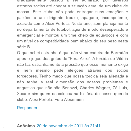
gradativamente passou a ser admirado por diversos
estratos socias até chegar a situação atual de um clube de
massa. Este clube não pode entregar suas emoções e
paixões a um dirigente frouxo, apagado, incompetente,
azarado como Alexi Portela. Neste ano, sem planejamento
no departamento de futebol, agiu de modo desesperado e
emergencial e montou um time cheio de equivocos e com
um nível de competitividade bem abaixo do seu peso nesta
série B.
O que achei estranho é que não vi na cadeira do Barradão
apos o jogos dos gritos de “Fora Alexi”. A torcida do Vitória
não faz estranhamente a pressão que esse momento exige
e nem mesmo pede eleições através dos sócios
torcedores. Tenho medo que nossa torcida seja alienada e
não tenha a real dimensão dos nossos problemas e
angustias que não são Benazzi, Charles Wagner, Zé Luis,
Xuxa e sim quem os colocou na história do nosso querido
clube: Alexi Portela. Fora Alexiiiiiiiiiiiiii
Responder
Anônimo
20 de novembro de 2011 às 21:41