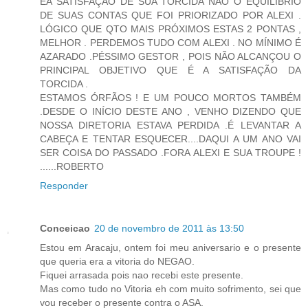
ÉA SATISFAÇÃO DE SUA TORCIDA NÃO O EQUILÍBRIO
DE SUAS CONTAS QUE FOI PRIORIZADO POR ALEXI .
LÓGICO QUE QTO MAIS PRÓXIMOS ESTAS 2 PONTAS ,
MELHOR . PERDEMOS TUDO COM ALEXI . NO MÍNIMO É
AZARADO .PÉSSIMO GESTOR , POIS NÃO ALCANÇOU O
PRINCIPAL OBJETIVO QUE É A SATISFAÇÃO DA
TORCIDA .
ESTAMOS ÓRFÃOS ! E UM POUCO MORTOS TAMBÉM
.DESDE O INÍCIO DESTE ANO , VENHO DIZENDO QUE
NOSSA DIRETORIA ESTAVA PERDIDA .É LEVANTAR A
CABEÇA E TENTAR ESQUECER....DAQUI A UM ANO VAI
SER COISA DO PASSADO .FORA ALEXI E SUA TROUPE !
......ROBERTO
Responder
Conceicao
20 de novembro de 2011 às 13:50
Estou em Aracaju, ontem foi meu aniversario e o presente
que queria era a vitoria do NEGAO.
Fiquei arrasada pois nao recebi este presente.
Mas como tudo no Vitoria eh com muito sofrimento, sei que
vou receber o presente contra o ASA.