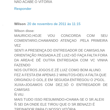
NÃO ACABE O VITÓRIA
Responder
Wilson
20 de novembro de 2011 às 11:15
Wilson disse:
MAURICIO,HOJE VOU CONCORDA COM SEU
COMENTARIO,CHAMANDO ATENÇAO :PELA PRIMEIRA
VEZ
SENTI A PRESENÇA DO ENTREGADOR DE CAMISAS,NA
ORIENTAÇÃO PASSADA A ZÉ LUIZ>SÓ FAÇA FALTA FORA
DA AREA>E DÊ OUTRA ENTREGADA COM VC VINHA
FAZENDO
NOS OUTROS JOGOS.E ZÉ LUIZ COMO BOM ALUNO.
FEZ A FESTA EM APENAS 2 MINUTOS>DEU A FALTA QUE
ORIGINOU O GOL,E EM SEGUIDA ENTREGOU O 2ºGOL.
XUXA>JOGAMOS COM DEZ,SÓ O ENTREGADOR DE
CAMISAS
Ñ VIU.
MAIS TUDO ISSO RESUMINDO>CHAMA-SE O SR.ALEXI
Ñ SEI DA ONDE ELE TIROU QUE O SR.BENAZZI É
TREINADOR PARA O NOSSO VITÓRIA.