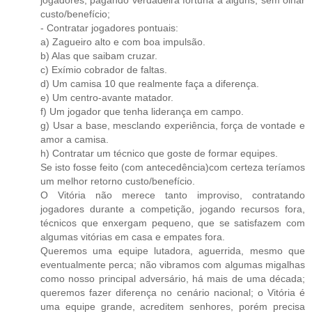
jogadores, pagando verdadeira fortuna a alguns, sem olhar
custo/benefício;
- Contratar jogadores pontuais:
a) Zagueiro alto e com boa impulsão.
b) Alas que saibam cruzar.
c) Exímio cobrador de faltas.
d) Um camisa 10 que realmente faça a diferença.
e) Um centro-avante matador.
f) Um jogador que tenha liderança em campo.
g) Usar a base, mesclando experiência, força de vontade e
amor a camisa.
h) Contratar um técnico que goste de formar equipes.
Se isto fosse feito (com antecedência)com certeza teríamos
um melhor retorno custo/benefício.
O Vitória não merece tanto improviso, contratando
jogadores durante a competição, jogando recursos fora,
técnicos que enxergam pequeno, que se satisfazem com
algumas vitórias em casa e empates fora.
Queremos uma equipe lutadora, aguerrida, mesmo que
eventualmente perca; não vibramos com algumas migalhas
como nosso principal adversário, há mais de uma década;
queremos fazer diferença no cenário nacional; o Vitória é
uma equipe grande, acreditem senhores, porém precisa