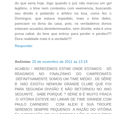
do que seria hoje, logo quando o juiz não marcou um gol
legitimo, o time nem contestou com veemencia, buscando
seu direito e peitando o árbitro na boa, como fez o
Domingos, que estava impedido, mais o time deles,
pareciam os dona da casa, pois, os verdadeiros donos
estavam acuados,desinteressados, sem dúvida, esta é uma
prova cabal, do time que entrou para perder e perdeu!!!!
Dura realidade mais é a verdade!!!!
Responder
Anônimo
20 de novembro de 2011 às 13:19
ACABOU ! MERECEMOS ESTAR ONDE ESTAMOS . SÓ
REAGIMOS NO FINALZINHO DO CAMPEONATO
.DEFINITIVAMENTE SOMOS UM TIME MÉDIO , DE SÊRIE
B .NÄO EXISTIU NENHUM GRANDE CLUBE QUE FOI
PARA SEGUNDA DIVISÃO E NÃO RETORNOU NO ANO
SEGUINTE . SABE PORQUE ? SÉRIE B É MUITO FRACA
.O VITÓRIA ESTEVE NO LIMIAR DE TIME GRANDE COM
PAULO CARNEIRO . COM ALEXI E SUA TROUPE
SEREMOS SEMPRE PEQUENOS .A RAZÃO DO VITÓRIA