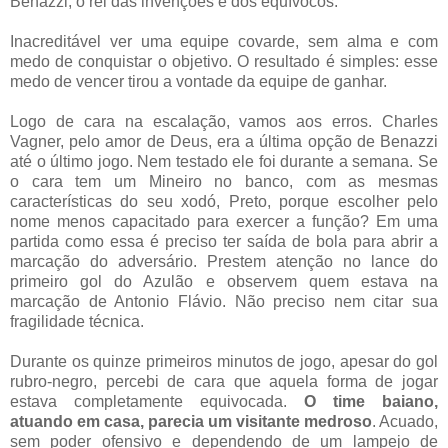
Benazzi, o rei das invenções e dos equívocos.
Inacreditável ver uma equipe covarde, sem alma e com
medo de conquistar o objetivo. O resultado é simples: esse
medo de vencer tirou a vontade da equipe de ganhar.
Logo de cara na escalação, vamos aos erros. Charles
Vagner, pelo amor de Deus, era a última opção de Benazzi
até o último jogo. Nem testado ele foi durante a semana. Se
o cara tem um Mineiro no banco, com as mesmas
características do seu xodó, Preto, porque escolher pelo
nome menos capacitado para exercer a função? Em uma
partida como essa é preciso ter saída de bola para abrir a
marcação do adversário. Prestem atenção no lance do
primeiro gol do Azulão e observem quem estava na
marcação de Antonio Flávio. Não preciso nem citar sua
fragilidade técnica.
Durante os quinze primeiros minutos de jogo, apesar do gol
rubro-negro, percebi de cara que aquela forma de jogar
estava completamente equivocada.
O time baiano,
atuando em casa, parecia um visitante medroso
. Acuado,
sem poder ofensivo e dependendo de um lampejo de