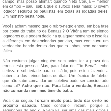
campo, mas posso afirmar: quando Neto Coruja – melhor
em campo – saiu, sabia que o sufoco seria maior. O jovem
jogador segurou os paulistas em todas as jogadas deles.
Um monstro nesta noite.
Vocês acham mesmo que o rubro-negro entrou em boa fase
por conta do trabalho de Benazzi? O Vitória tem no elenco
jogadores que podem decidir a qualquer momento e isso fez
a diferença em determinadas partidas, mas continuou um
verdadeiro bando dentro das quatro linhas, sem nenhuma
tática.
Não costumo julgar ninguém sem antes ter a prova dos
erros desta pessoa. Mas, para falar do “Tio Bena”, tenho
certeza e sobriedade para criticá-lo, pois estou fazendo a
cobertura dos treinos todos os dias. Um técnico de futebol
que não sabe comandar um coletivo pode ser considerado
como tal?
Acho que não. Para falar a verdade, Benazzi
não comanda nem meu time do baba
.
Vida que segue.
Torçam muito para tudo dar certo no
próximo sábado
. Caso contrário, rezem, porque a
segundona do ano que vem vai ser uma das mais difíceis