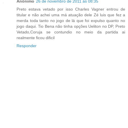
Anônimo
26 de novembro de 2011 às 08:35
Preto estava vetado por isso Charles Vagner entrou de
titular e não achei uma má atuação dele Zé luis que fez a
merda toda tanto no jogo de lá que foi expulso quanto no
jogo daqui. Tio Bena não tinha opções Ueliton no DP, Preto
Vetado,Coruja se contundio no meio da partida ai
realmente ficou dificil
Responder