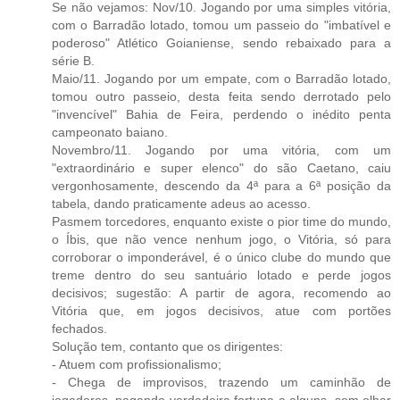
Se não vejamos: Nov/10. Jogando por uma simples vitória,
com o Barradão lotado, tomou um passeio do "imbatível e
poderoso" Atlético Goianiense, sendo rebaixado para a
série B.
Maio/11. Jogando por um empate, com o Barradão lotado,
tomou outro passeio, desta feita sendo derrotado pelo
"invencível" Bahia de Feira, perdendo o inédito penta
campeonato baiano.
Novembro/11. Jogando por uma vitória, com um
"extraordinário e super elenco" do são Caetano, caiu
vergonhosamente, descendo da 4ª para a 6ª posição da
tabela, dando praticamente adeus ao acesso.
Pasmem torcedores, enquanto existe o pior time do mundo,
o Íbis, que não vence nenhum jogo, o Vitória, só para
corroborar o imponderável, é o único clube do mundo que
treme dentro do seu santuário lotado e perde jogos
decisivos; sugestão: A partir de agora, recomendo ao
Vitória que, em jogos decisivos, atue com portões
fechados.
Solução tem, contanto que os dirigentes:
- Atuem com profissionalismo;
- Chega de improvisos, trazendo um caminhão de