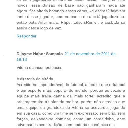
novos. essa divisão de base naõ ganharam nada ate
agora. fica vitoria botando esses caras, kd esdras? falavam
tanto desse jogador, nem no banco do abc tá jogadozinho.
então bota Artur maia, Filipe, Edson,Renier, e cia,Ltda só
assim desce logo de vez.
Responder
Dijayme Nabor Sampaio
21 de novembro de 2011 às
18:13
Vitória da incompetência.
A diretoria do Vitória.
Acredito no imponderável do futebol; acredito que o futebol
é um esporte mais popular do mundo, porque às vezes a
equipe mais fraca ganha da mais forte; acredito que a
arbitragem tira triunfos do melhor; porém não acredito que
uma equipe da grandeza do Vitória se acovarde, jogando
em sua casa, como um time sem expressão, sem brio, sem
forças, deixando-se dominar, como um cordeirinho, ante
adversários sem tradição, sem poderio econômico etc.