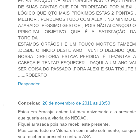
ÉA SATISFAÇÃO DE SUA TORCIDA NÃO O EQUILÍBRIO
DE SUAS CONTAS QUE FOI PRIORIZADO POR ALEXI .
LÓGICO QUE QTO MAIS PRÓXIMOS ESTAS 2 PONTAS ,
MELHOR . PERDEMOS TUDO COM ALEXI . NO MÍNIMO É
AZARADO .PÉSSIMO GESTOR , POIS NÃO ALCANÇOU O
PRINCIPAL OBJETIVO QUE É A SATISFAÇÃO DA
TORCIDA .
ESTAMOS ÓRFÃOS ! E UM POUCO MORTOS TAMBÉM
.DESDE O INÍCIO DESTE ANO , VENHO DIZENDO QUE
NOSSA DIRETORIA ESTAVA PERDIDA .É LEVANTAR A
CABEÇA E TENTAR ESQUECER....DAQUI A UM ANO VAI
SER COISA DO PASSADO .FORA ALEXI E SUA TROUPE !
......ROBERTO
Responder
Conceicao
20 de novembro de 2011 às 13:50
Estou em Aracaju, ontem foi meu aniversario e o presente
que queria era a vitoria do NEGAO.
Fiquei arrasada pois nao recebi este presente.
Mas como tudo no Vitoria eh com muito sofrimento, sei que
vou receber o presente contra o ASA.