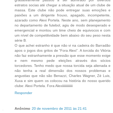
gradativamente passou a ser admirado por diversos
estratos socias até chegar a situação atual de um clube de
massa. Este clube não pode entregar suas emoções e
paixões a um dirigente frouxo, apagado, incompetente,
azarado como Alexi Portela. Neste ano, sem planejamento
no departamento de futebol, agiu de modo desesperado e
emergencial e montou um time cheio de equivocos e com
um nível de competitividade bem abaixo do seu peso nesta
série B.
O que achei estranho é que não vi na cadeira do Barradão
apos o jogos dos gritos de “Fora Alexi”. A torcida do Vitória
não faz estranhamente a pressão que esse momento exige
e nem mesmo pede eleições através dos sócios
torcedores. Tenho medo que nossa torcida seja alienada e
não tenha a real dimensão dos nossos problemas e
angustias que não são Benazzi, Charles Wagner, Zé Luis,
Xuxa e sim quem os colocou na história do nosso querido
clube: Alexi Portela. Fora Alexiiiiiiiiiiiiii
Responder
Anônimo
20 de novembro de 2011 às 21:41