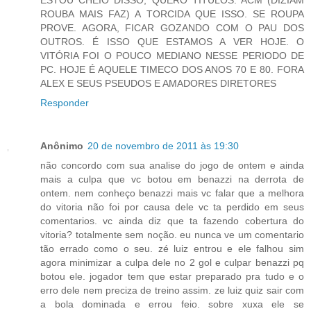
ESTOU CHEIO DISSO, QUERO TITULOS. ACM (DIZIAM
ROUBA MAIS FAZ) A TORCIDA QUE ISSO. SE ROUPA
PROVE. AGORA, FICAR GOZANDO COM O PAU DOS
OUTROS. É ISSO QUE ESTAMOS A VER HOJE. O
VITÓRIA FOI O POUCO MEDIANO NESSE PERIODO DE
PC. HOJE É AQUELE TIMECO DOS ANOS 70 E 80. FORA
ALEX E SEUS PSEUDOS E AMADORES DIRETORES
Responder
Anônimo
20 de novembro de 2011 às 19:30
não concordo com sua analise do jogo de ontem e ainda
mais a culpa que vc botou em benazzi na derrota de
ontem. nem conheço benazzi mais vc falar que a melhora
do vitoria não foi por causa dele vc ta perdido em seus
comentarios. vc ainda diz que ta fazendo cobertura do
vitoria? totalmente sem noção. eu nunca ve um comentario
tão errado como o seu. zé luiz entrou e ele falhou sim
agora minimizar a culpa dele no 2 gol e culpar benazzi pq
botou ele. jogador tem que estar preparado pra tudo e o
erro dele nem preciza de treino assim. ze luiz quiz sair com
a bola dominada e errou feio. sobre xuxa ele se