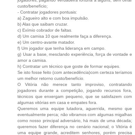
jogadores, pagando verdadeira fortuna a alguns, sem olhar
custo/benefício;
- Contratar jogadores pontuais:
a) Zagueiro alto e com boa impulsão.
b) Alas que saibam cruzar.
c) Exímio cobrador de faltas.
d) Um camisa 10 que realmente faça a diferença.
e) Um centro-avante matador.
f) Um jogador que tenha liderança em campo.
g) Usar a base, mesclando experiência, força de vontade e
amor a camisa.
h) Contratar um técnico que goste de formar equipes.
Se isto fosse feito (com antecedência)com certeza teríamos
um melhor retorno custo/benefício.
O Vitória não merece tanto improviso, contratando
jogadores durante a competição, jogando recursos fora,
técnicos que enxergam pequeno, que se satisfazem com
algumas vitórias em casa e empates fora.
Queremos uma equipe lutadora, aguerrida, mesmo que
eventualmente perca; não vibramos com algumas migalhas
como nosso principal adversário, há mais de uma década;
queremos fazer diferença no cenário nacional; o Vitória é
uma equipe grande, acreditem senhores, porém precisa