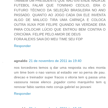
TAMBÉM UM PRESIDENTE QUE NÃO ENTENDE NADA DE
FUTEBOL FALAR QUE TONINHO CECILIO, ERA O
FUTURO TÉCNICO DA SELEÇÃO BRASILEIRA NO ANO
PASSADO. QUANTO AO JOGO CADA DIA ELE INVENTA
ALGO DE MALUCO TIRA UMA CARNIÇA E COLOCA
OUTRA XUXA POR FELIPE QUANDO NA VERDADE ERA
PARA COLOCAR LÚCIO QUE ENTROU BEM CONTRA O
CRICIÚMA. FELIPE PELO AMOR DE DEUS
FORA ALEXIS SAIA DO MEU TIME SEU FDP
Responder
agnaldo
21 de novembro de 2011 às 19:40
nos torcedores temos q dar uma resposta ou eles monta
um time bom o nao vamos al estadio ver so perna de pau.
direcao e treinador super fracos o vitoria tem q passa uma
vassoura nesse elenco .jogador como marquinho tem q
renovar fabio santos neto coruja gabriel so jeovani
Responder