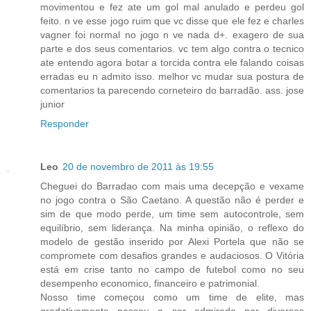
movimentou e fez ate um gol mal anulado e perdeu gol
feito. n ve esse jogo ruim que vc disse que ele fez e charles
vagner foi normal no jogo n ve nada d+. exagero de sua
parte e dos seus comentarios. vc tem algo contra o tecnico
ate entendo agora botar a torcida contra ele falando coisas
erradas eu n admito isso. melhor vc mudar sua postura de
comentarios ta parecendo corneteiro do barradão. ass. jose
junior
Responder
Leo
20 de novembro de 2011 às 19:55
Cheguei do Barradao com mais uma decepção e vexame
no jogo contra o São Caetano. A questão não é perder e
sim de que modo perde, um time sem autocontrole, sem
equilíbrio, sem liderança. Na minha opinião, o reflexo do
modelo de gestão inserido por Alexi Portela que não se
compromete com desafios grandes e audaciosos. O Vitória
está em crise tanto no campo de futebol como no seu
desempenho economico, financeiro e patrimonial.
Nosso time começou como um time de elite, mas