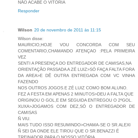
NÃO ACABE O VITÓRIA
Responder
Wilson
20 de novembro de 2011 às 11:15
Wilson disse:
MAURICIO,HOJE VOU CONCORDA COM SEU
COMENTARIO,CHAMANDO ATENÇAO :PELA PRIMEIRA
VEZ
SENTI A PRESENÇA DO ENTREGADOR DE CAMISAS,NA
ORIENTAÇÃO PASSADA A ZÉ LUIZ>SÓ FAÇA FALTA FORA
DA AREA>E DÊ OUTRA ENTREGADA COM VC VINHA
FAZENDO
NOS OUTROS JOGOS.E ZÉ LUIZ COMO BOM ALUNO.
FEZ A FESTA EM APENAS 2 MINUTOS>DEU A FALTA QUE
ORIGINOU O GOL,E EM SEGUIDA ENTREGOU O 2ºGOL.
XUXA>JOGAMOS COM DEZ,SÓ O ENTREGADOR DE
CAMISAS
Ñ VIU.
MAIS TUDO ISSO RESUMINDO>CHAMA-SE O SR.ALEXI
Ñ SEI DA ONDE ELE TIROU QUE O SR.BENAZZI É
TREINADOR PARA O NOSSO VITÓRIA.