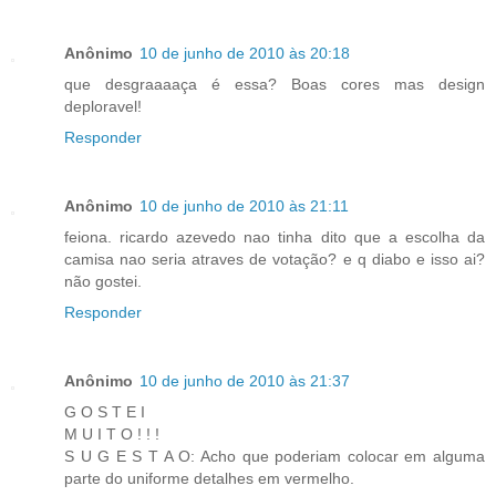
Anônimo
10 de junho de 2010 às 20:18
que desgraaaaça é essa? Boas cores mas design
deploravel!
Responder
Anônimo
10 de junho de 2010 às 21:11
feiona. ricardo azevedo nao tinha dito que a escolha da
camisa nao seria atraves de votação? e q diabo e isso ai?
não gostei.
Responder
Anônimo
10 de junho de 2010 às 21:37
G O S T E I
M U I T O ! ! !
S U G E S T A O: Acho que poderiam colocar em alguma
parte do uniforme detalhes em vermelho.