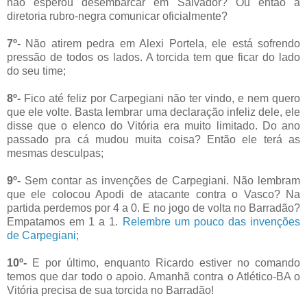
não esperou desembarcar em Salvador? Ou então a
diretoria rubro-negra comunicar oficialmente?
7º-
Não atirem pedra em Alexi Portela, ele está sofrendo
pressão de todos os lados. A torcida tem que ficar do lado
do seu time;
8º-
Fico até feliz por Carpegiani não ter vindo, e nem quero
que ele volte. Basta lembrar uma declaração infeliz dele, ele
disse que o elenco do Vitória era muito limitado. Do ano
passado pra cá mudou muita coisa? Então ele terá as
mesmas desculpas;
9º-
Sem contar as invenções de Carpegiani. Não lembram
que ele colocou Apodi de atacante contra o Vasco? Na
partida perdemos por 4 a 0. E no jogo de volta no Barradão?
Empatamos em 1 a 1.
Relembre um pouco das invenções
de Carpegiani
;
10º-
E por último, enquanto Ricardo estiver no comando
temos que dar todo o apoio. Amanhã contra o Atlético-BA o
Vitória precisa de sua torcida no Barradão!