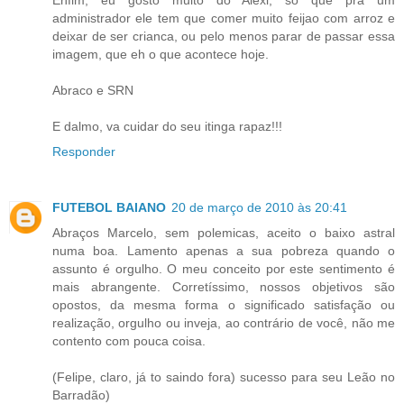
Enfim, eu gosto muito do Alexi, so que pra um
administrador ele tem que comer muito feijao com arroz e
deixar de ser crianca, ou pelo menos parar de passar essa
imagem, que eh o que acontece hoje.
Abraco e SRN
E dalmo, va cuidar do seu itinga rapaz!!!
Responder
FUTEBOL BAIANO
20 de março de 2010 às 20:41
Abraços Marcelo, sem polemicas, aceito o baixo astral
numa boa. Lamento apenas a sua pobreza quando o
assunto é orgulho. O meu conceito por este sentimento é
mais abrangente. Corretíssimo, nossos objetivos são
opostos, da mesma forma o significado satisfação ou
realização, orgulho ou inveja, ao contrário de você, não me
contento com pouca coisa.
(Felipe, claro, já to saindo fora) sucesso para seu Leão no
Barradão)