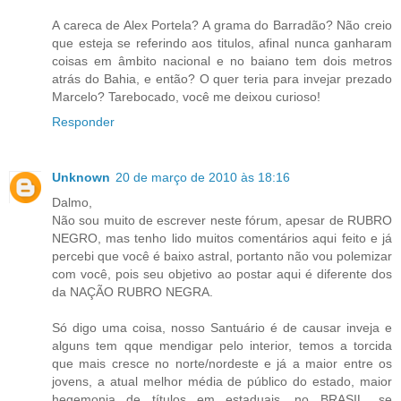
A careca de Alex Portela? A grama do Barradão? Não creio
que esteja se referindo aos titulos, afinal nunca ganharam
coisas em âmbito nacional e no baiano tem dois metros
atrás do Bahia, e então? O quer teria para invejar prezado
Marcelo? Tarebocado, você me deixou curioso!
Responder
Unknown
20 de março de 2010 às 18:16
Dalmo,
Não sou muito de escrever neste fórum, apesar de RUBRO
NEGRO, mas tenho lido muitos comentários aqui feito e já
percebi que você é baixo astral, portanto não vou polemizar
com você, pois seu objetivo ao postar aqui é diferente dos
da NAÇÃO RUBRO NEGRA.
Só digo uma coisa, nosso Santuário é de causar inveja e
alguns tem qque mendigar pelo interior, temos a torcida
que mais cresce no norte/nordeste e já a maior entre os
jovens, a atual melhor média de público do estado, maior
hegemonia de títulos em estaduais, no BRASIL, se