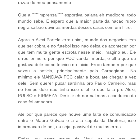
razao do meu pensamento.
Que a """"imprensa"""" esportiva baiana eh mediocre, todo
mundo sabe. E espero que a maior parte da nacao rubro
negra saibao ouvir as merdas desses caras com um filtro.
Agora o Alexi Portela errou sim, mundo dos negocios tem
que ser cobra e no futebol isso nao deixa de acontecer por
que tem muita gente escrota nesse meio, imagino eu. Ele
errou primeiro por que PCC vai dar merda, e olha que eu
gostava dele como tecnico no inicio. Errou tambem por que
vazou a noticia, principalmente pelo Carpegianni. No
minimo ele MANDAVA PCC calar a boca ate chegar a vez
dele. Sem querer puxar sardinha pro Paulo Carneiro, mas
no tempo dele nao tinha isso e eh o que falta pro Alexi,
PULSO e FIRMEZA. Desistir eh normal mas a conducao do
caso foi amadora.
Ate por que parece que houve uma falta de comunicacao
entre o Mauro Galvao e a alta cupula da Diretoria, isso
informacao de net, ou seja, passivel de muitos erros.